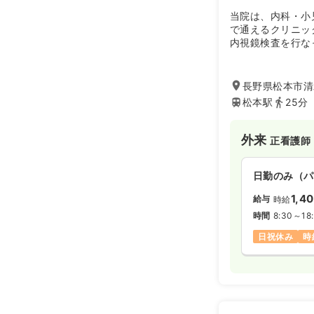
当院は、内科・小
で通えるクリニッ
内視鏡検査を行な
プ切除等も対応し
長野県松本市清
松本駅
25分
外来
正看護師
日勤のみ（パ
1,4
給与
時給
時間
8:30～18
日祝休み
時