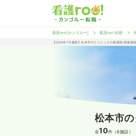
看護roo![カンゴルー]
看護roo! 転職
【2026年7月最新】松本市のクリニックの看護師/准看護
松本市の
10
全
件（8施設）