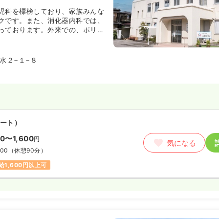
児科を標榜しており、家族みんな
クです。また、消化器内科では、
っております。外来での、ポリー
ております。
水２−１−８
ート）
00〜1,600
円
気になる
:00
（休憩90分）
給1,600円以上可