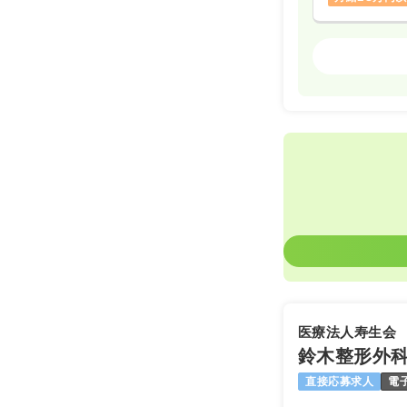
オペ室(手術
日勤のみ（常
23.9〜2
給与
時間
8:30～17
日曜休み
年
担当業務未経
医療法人寿生会
鈴木整形外
直接応募求人
電