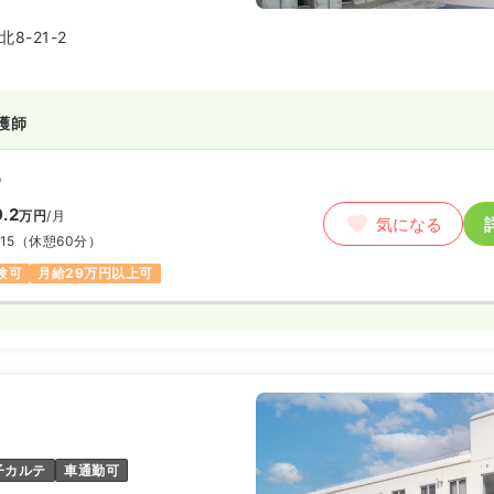
8-21-2
護師
）
9.2
万円
/月
気になる
15
（休憩60分）
験可
月給29万円以上可
子カルテ
車通勤可