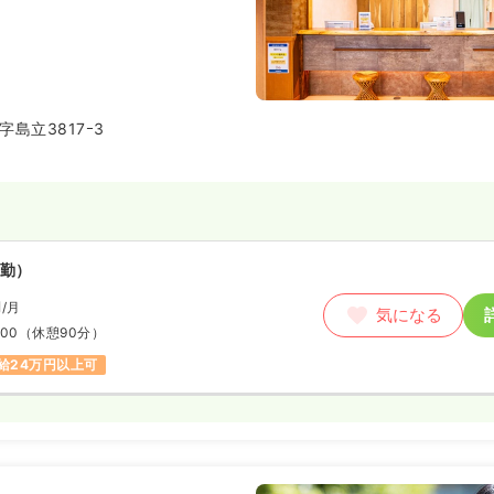
島立3817ｰ3
勤）
円
/月
気になる
:00
（休憩90分）
給24万円以上可