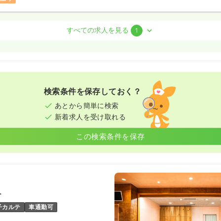
室)
正看護師
すべての求人を見る
1
勤）
7.7
万円
/月
賞与4ヶ月
気になる
:30
（休憩60分）
検索条件を保存しておく？
間休日120日
残業月5時間
験可
月給27万円以上可
あとから簡単に検索
新着求人を受け取れる
この検索条件を保存
科
子カルテ
車通勤可