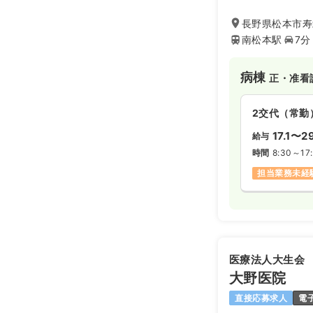
長野県松本市寿北
南松本駅
7分
病棟
正・准看
2交代（常勤
17.1〜2
給与
時間
8:30～17:
担当業務未経
医療法人大生会
大野医院
直接応募求人
電