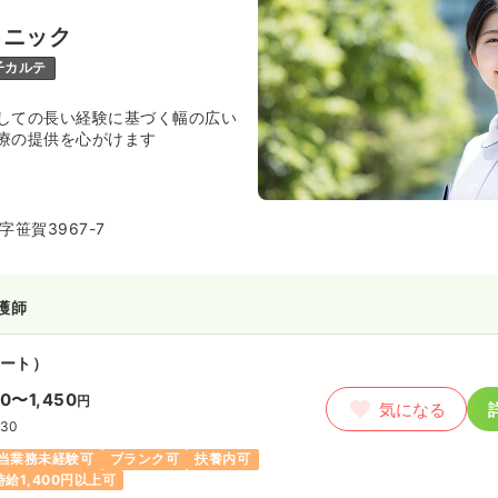
リニック
子カルテ
しての長い経験に基づく幅の広い
療の提供を心がけます
笹賀3967-7
護師
ート）
50〜1,450
円
気になる
:30
当業務未経験可
ブランク可
扶養内可
時給1,400円以上可