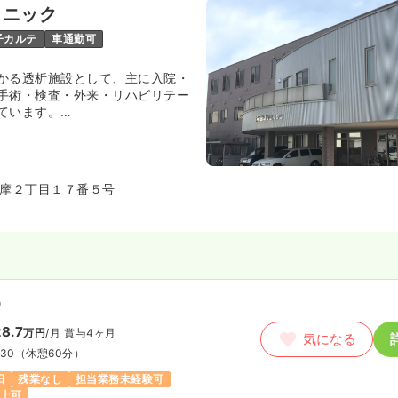
リニック
子カルテ
車通勤可
かる透析施設として、主に入院・
手術・検査・外来・リハビリテー
ています。
納得ができる質の高い透析の提
ごせる環境の整備」を理念とし
、日々切磋琢磨しています。
摩２丁目１７番５号
）
8.7
万円
/月
賞与4ヶ月
気になる
:30
（休憩60分）
日
残業なし
担当業務未経験可
以上可