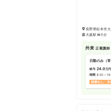
長野県松本市大字
大庭駅
5分
外来
正看護師
日勤のみ（常
24.0
給与
万
時間
8:30～18
残業なし
月