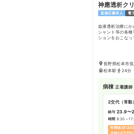
神應透析ク
直接応募求人
電
血液透析治療にか
シャント等の各種
ションをおこなっ
「患者様が安心と
供」「ほのぼの過
て、スタッフ一同
長野県松本市筑
松本駅
24分
病棟
正看護師
2交代（常勤
23.9〜2
給与
時間
8:30～17
年間休日120
月給28万円