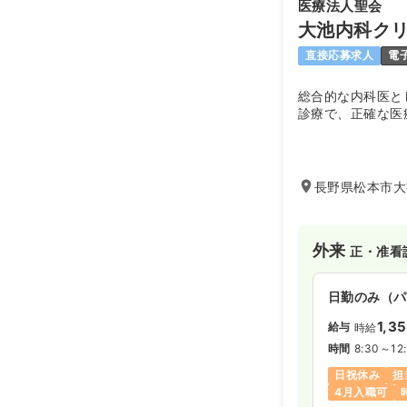
医療法人聖会
大池内科ク
直接応募求人
電
総合的な内科医と
診療で、正確な医
長野県松本市大字
外来
正・准看
日勤のみ（パ
1,3
給与
時給
時間
8:30～12
日祝休み
担
4月入職可