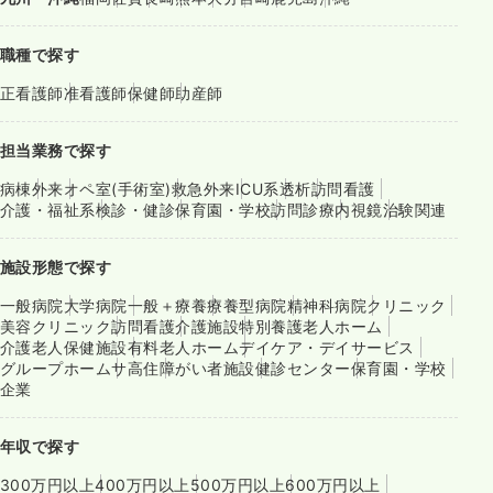
職種で探す
正看護師
准看護師
保健師
助産師
担当業務で探す
病棟
外来
オペ室(手術室)
救急外来
ICU系
透析
訪問看護
介護・福祉系
検診・健診
保育園・学校
訪問診療
内視鏡
治験関連
施設形態で探す
一般病院
大学病院
一般＋療養
療養型病院
精神科病院
クリニック
美容クリニック
訪問看護
介護施設
特別養護老人ホーム
介護老人保健施設
有料老人ホーム
デイケア・デイサービス
グループホーム
サ高住
障がい者施設
健診センター
保育園・学校
企業
年収で探す
300万円以上
400万円以上
500万円以上
600万円以上