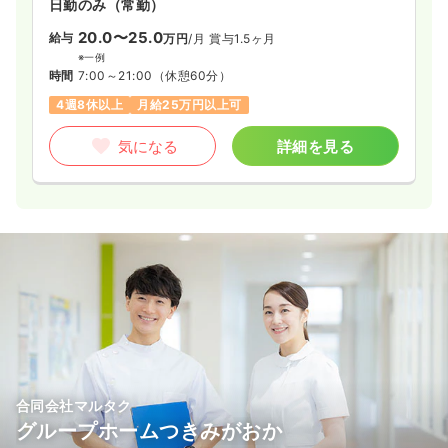
日勤のみ（常勤）
20.0〜25.0
給与
万円
/月
賞与1.5ヶ月
※一例
時間
7:00～21:00
（休憩60分）
4週8休以上
月給25万円以上可
気になる
詳細を見る
合同会社マルタク
グループホームつきみがおか