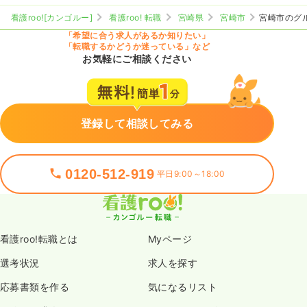
看護roo![カンゴルー]
看護roo! 転職
宮崎県
宮崎市
宮崎市のグ
「希望に合う求人があるか知りたい」
「転職するかどうか迷っている」など
お気軽にご相談ください
登録して相談してみる
0120-512-919
平日9:00～18:00
看護roo!転職とは
Myページ
選考状況
求人を探す
応募書類を作る
気になるリスト