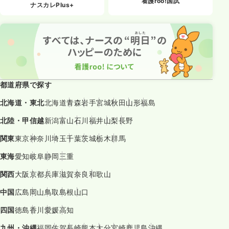
看護roo!国試
ナスカレPlus+
都道府県で探す
北海道・東北
北海道
青森
岩手
宮城
秋田
山形
福島
北陸・甲信越
新潟
富山
石川
福井
山梨
長野
関東
東京
神奈川
埼玉
千葉
茨城
栃木
群馬
東海
愛知
岐阜
静岡
三重
関西
大阪
京都
兵庫
滋賀
奈良
和歌山
中国
広島
岡山
鳥取
島根
山口
四国
徳島
香川
愛媛
高知
九州・沖縄
福岡
佐賀
長崎
熊本
大分
宮崎
鹿児島
沖縄