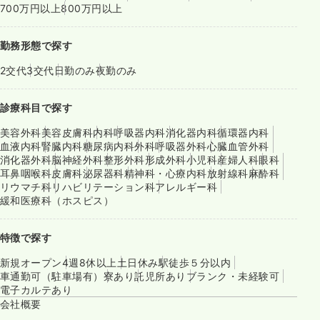
700万円以上
800万円以上
勤務形態で探す
2交代
3交代
日勤のみ
夜勤のみ
診療科目で探す
美容外科
美容皮膚科
内科
呼吸器内科
消化器内科
循環器内科
血液内科
腎臓内科
糖尿病内科
外科
呼吸器外科
心臓血管外科
消化器外科
脳神経外科
整形外科
形成外科
小児科
産婦人科
眼科
耳鼻咽喉科
皮膚科
泌尿器科
精神科・心療内科
放射線科
麻酔科
リウマチ科
リハビリテーション科
アレルギー科
緩和医療科（ホスピス）
特徴で探す
新規オープン
4週8休以上
土日休み
駅徒歩５分以内
車通勤可（駐車場有）
寮あり
託児所あり
ブランク・未経験可
電子カルテあり
会社概要