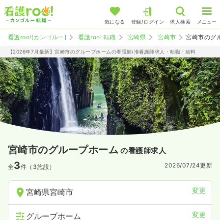
気になる
登録/ログイン
求人検索
メニュー
看護roo![カンゴルー]
看護roo! 転職
宮崎県
宮崎市
宮崎市のグ
【2026年7月最新】宮崎市のグループホームの看護師/准看護師求人・転職・給料
宮崎市のグループホーム
の看護師求人
3
2026/07/24
更新
全
件（3施設）
変更
宮崎県宮崎市
変更
グループホーム