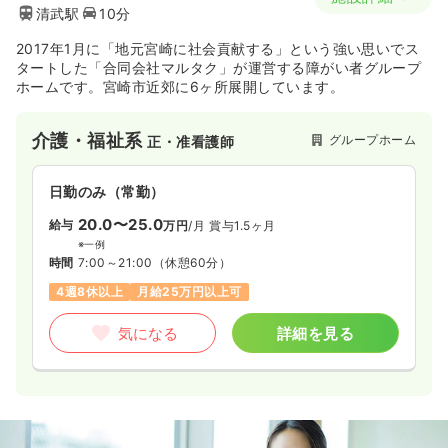
清武駅
10分
2017年1月に「地元宮崎に社会貢献する」という強い思いでス
タートした「合同会社マルタク」が運営する障がい者グループ
ホームです。宮崎市近郊に6ヶ所展開しています。
介護・福祉系
グループホーム
正・准看護師
日勤のみ（常勤）
20.0〜25.0
給与
万円
/月
賞与1.5ヶ月
※一例
時間
7:00～21:00
（休憩60分）
4週8休以上
月給25万円以上可
気になる
詳細を見る