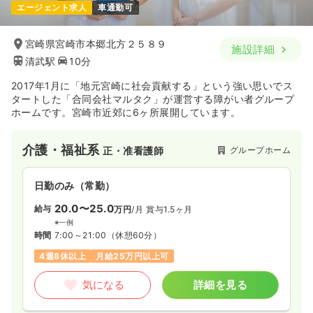
エージェント求人
車通勤可
宮崎県宮崎市本郷北方２５８９
施設詳細
清武駅
10分
2017年1月に「地元宮崎に社会貢献する」という強い思いでス
タートした「合同会社マルタク」が運営する障がい者グループ
ホームです。宮崎市近郊に6ヶ所展開しています。
介護・福祉系
グループホーム
正・准看護師
日勤のみ（常勤）
20.0〜25.0
給与
万円
/月
賞与1.5ヶ月
※一例
時間
7:00～21:00
（休憩60分）
4週8休以上
月給25万円以上可
気になる
詳細を見る