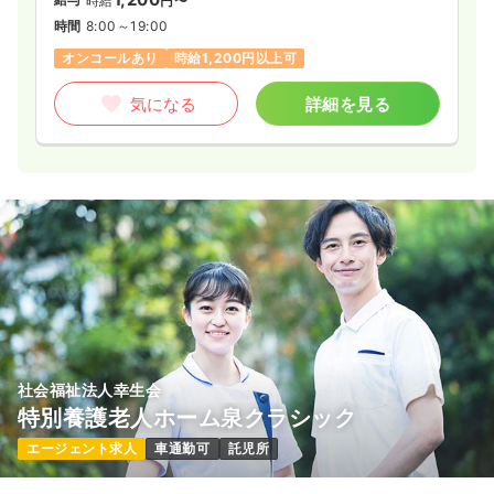
時給
円〜
時間
8:00～19:00
オンコールあり
時給1,200円以上可
気になる
詳細を見る
社会福祉法人幸生会
特別養護老人ホーム泉クラシック
エージェント求人
車通勤可
託児所