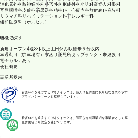
消化器外科
脳神経外科
整形外科
形成外科
小児科
産婦人科
眼科
耳鼻咽喉科
皮膚科
泌尿器科
精神科・心療内科
放射線科
麻酔科
リウマチ科
リハビリテーション科
アレルギー科
緩和医療科（ホスピス）
特徴で探す
新規オープン
4週8休以上
土日休み
駅徒歩５分以内
車通勤可（駐車場有）
寮あり
託児所あり
ブランク・未経験可
電子カルテあり
会社概要
事業所案内
看護roo!を運営する(株)クイックは、個人情報保護に取り組む企業を示す
プライバシーマークを取得しています。
看護roo!を運営する(株)クイックは、適正な有料職業紹介事業者として厚
生労働省より認定を受けています。