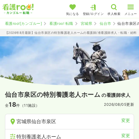
気になる
登録/ログイン
求人検索
メニュー
看護roo![カンゴルー]
看護roo! 転職
宮城県
仙台市
仙台市泉区
【2026年8月最新】仙台市泉区の特別養護老人ホームの看護師/准看護師求人・転職・給料
仙台市泉区の特別養護老人ホーム
の看護師求人
18
2026/08/05
更新
全
件（11施設）
変更
宮城県仙台市泉区
変更
特別養護老人ホーム