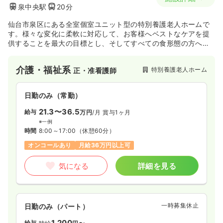
泉中央駅
20分
仙台市泉区にある全室個室ユニット型の特別養護老人ホームで
す。様々な変化に柔軟に対応して、お客様へベストなケアを提
供することを最大の目標とし、そしてすべての食形態の方へ
「楽しむ食事」が提供できるように努めております。
介護・福祉系
特別養護老人ホーム
正・准看護師
日勤のみ（常勤）
21.3〜36.5
給与
万円
/月
賞与1ヶ月
※一例
時間
8:00～17:00
（休憩60分）
オンコールあり
月給36万円以上可
気になる
詳細を見る
一時募集休止
日勤のみ（パート）
1,200
給与