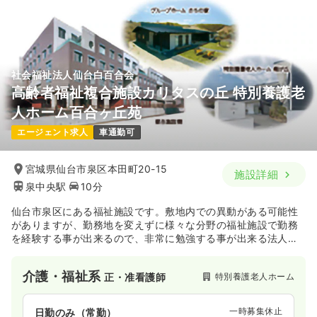
社会福祉法人仙台白百合会
高齢者福祉複合施設カリタスの丘 特別養護老
人ホーム百合ヶ丘苑
エージェント求人
車通勤可
宮城県仙台市泉区本田町20-15
施設詳細
泉中央駅
10分
仙台市泉区にある福祉施設です。敷地内での異動がある可能性
がありますが、勤務地を変えずに様々な分野の福祉施設で勤務
を経験する事が出来るので、非常に勉強する事が出来る法人で
す。
介護・福祉系
特別養護老人ホーム
正・准看護師
一時募集休止
日勤のみ（常勤）