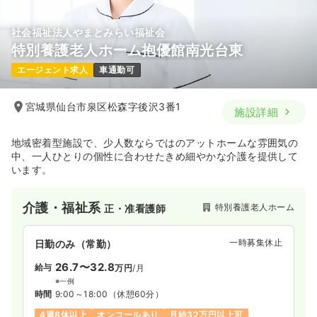
社会福祉法人やまとみらい福祉会
特別養護老人ホーム抱優館南光台東
一時募集休止
日勤のみ（パート）
エージェント求人
車通勤可
1,500
給与
時給
円
時間
7:00～16:00
（休憩60分）
宮城県仙台市泉区松森字後沢3番1
施設詳細
オンコールあり
時給1,500円以上可
気になる
詳細を見る
地域密着型施設で、少人数ならではのアットホームな雰囲気の
中、一人ひとりの個性に合わせたきめ細やかな介護を提供して
います。
介護・福祉系
特別養護老人ホーム
正・准看護師
一時募集休止
日勤のみ（常勤）
26.7〜32.8
給与
万円
/月
※一例
時間
9:00～18:00
（休憩60分）
4週8休以上
オンコールあり
月給32万円以上可