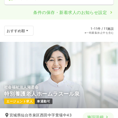
条件の保存・新着求人のお知らせ設定
1-11件 / 11施設
※一時募集休止中を含む
社会福祉法人湖星会
特別養護老人ホームラスール泉
エージェント求人
車通勤可
宮城県仙台市泉区西田中字萱場中43
施設詳細