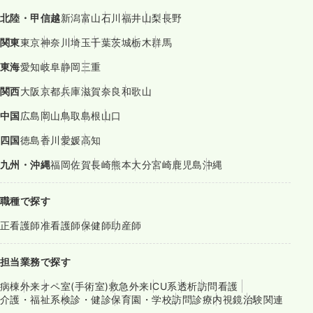
北陸・甲信越
新潟
富山
石川
福井
山梨
長野
関東
東京
神奈川
埼玉
千葉
茨城
栃木
群馬
東海
愛知
岐阜
静岡
三重
関西
大阪
京都
兵庫
滋賀
奈良
和歌山
中国
広島
岡山
鳥取
島根
山口
四国
徳島
香川
愛媛
高知
九州・沖縄
福岡
佐賀
長崎
熊本
大分
宮崎
鹿児島
沖縄
職種で探す
正看護師
准看護師
保健師
助産師
担当業務で探す
病棟
外来
オペ室(手術室)
救急外来
ICU系
透析
訪問看護
介護・福祉系
検診・健診
保育園・学校
訪問診療
内視鏡
治験関連