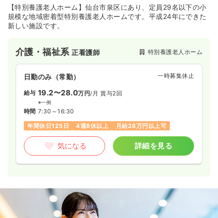
【特別養護老人ホーム】仙台市泉区にあり、定員29名以下の小
規模な地域密着型特別養護老人ホームです。平成24年にできた
新しい施設です。
介護・福祉系
特別養護老人ホーム
正看護師
一時募集休止
日勤のみ（常勤）
19.2〜28.0
給与
万円
/月
賞与2回
※一例
時間
7:30～16:30
年間休日125日
4週8休以上
月給28万円以上可
気になる
詳細を見る