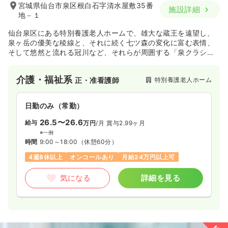
宮城県仙台市泉区根白石字清水屋敷35番
施設詳細
地－１
仙台泉区にある特別養護老人ホームで、雄大な蔵王を遠望し、
泉ヶ岳の優美な稜線と、それに続く七ツ森の変化に富む表情、
そして悠然と流れる冠川など、それらが周囲する「泉クラシッ
ク」はユニット型の施設です。
介護・福祉系
特別養護老人ホーム
正・准看護師
日勤のみ（常勤）
26.5〜26.6
給与
万円
/月
賞与2.99ヶ月
※一例
時間
9:00～18:00
（休憩60分）
4週8休以上
オンコールあり
月給24万円以上可
気になる
詳細を見る