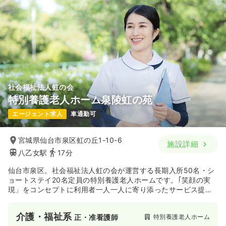
社会福祉法人虹の会
特別養護老人ホーム泉陵虹の苑
エージェント求人
車通勤可
宮城県仙台市泉区虹の丘1-10-6
施設詳細
八乙女駅
17分
仙台市泉区。社会福祉法人虹の会が運営する長期入所50名・シ
ョートステイ20名定員の特別養護老人ホームです。｢笑顔の実
現」をコンセプトに利用者一人一人に寄り添ったサービス提供
に重点をおいています。
介護・福祉系
特別養護老人ホーム
正・准看護師