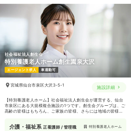
社会福祉法人創生会
特別養護老人ホーム創生園泉大沢
エージェント求人
車通勤可
宮城県仙台市泉区大沢3-5-1
施設詳細
【特別養護老人ホーム】社会福祉法人創生会が運営する、仙台
市泉区にある大規模複合施設の1つです。創生会グループは、ご
高齢の皆様はもちろん、ご家族の皆様、さらには地域の皆様の
社会生活に役立ちたいと願い、介護福祉事業に取り組んできま
した。介護という言葉がまだ一般的でなかった創設当初より、
介護・福祉系
特別養護老人ホーム
正看護師 / 管理職
ご利用者様の満足を第一に皆様が快適な生活を送っていただけ