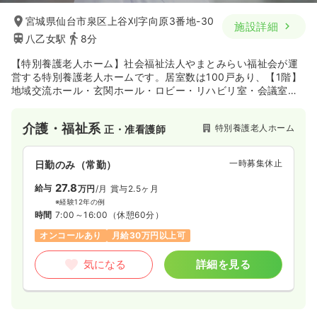
宮城県仙台市泉区上谷刈字向原3番地-30
施設詳細
八乙女駅
8分
【特別養護老人ホーム】社会福祉法人やまとみらい福祉会が運
営する特別養護老人ホームです。居室数は100戸あり、【1階】
地域交流ホール・玄関ホール・ロビー・リハビリ室・会議室・
喫茶コーナー、【2階】ショートステイ20室、【3階・4階・5
階・6階】長期入居各20室（全個室）を備えております。入居
介護・福祉系
特別養護老人ホーム
正・准看護師
者様を10人程度のグループに分け、それを生活の単位(ユニッ
ト)として職員が24時間暮らしのサポートをしております。介護
職員による入浴介助や排泄介助、機能訓練指導員と協働した生
一時募集休止
日勤のみ（常勤）
活リハビリ、看護職員・協力医療機関等による健康状態の確認
や管理を行います。その他、日常生活上の相談等は生活相談員
27.8
給与
万円
/月
賞与2.5ヶ月
が対応しております。
※経験12年の例
時間
7:00～16:00
（休憩60分）
オンコールあり
月給30万円以上可
気になる
詳細を見る