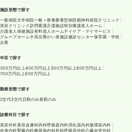
施設形態で探す
一般病院
大学病院
一般＋療養
療養型病院
精神科病院
クリニック
美容クリニック
訪問看護
介護施設
特別養護老人ホーム
介護老人保健施設
有料老人ホーム
デイケア・デイサービス
グループホーム
サ高住
障がい者施設
健診センター
保育園・学校
企業
年収で探す
300万円以上
400万円以上
500万円以上
600万円以上
700万円以上
800万円以上
勤務形態で探す
2交代
3交代
日勤のみ
夜勤のみ
診療科目で探す
美容外科
美容皮膚科
内科
呼吸器内科
消化器内科
循環器内科
血液内科
腎臓内科
糖尿病内科
外科
呼吸器外科
心臓血管外科