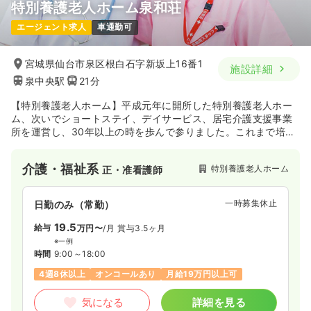
特別養護老人ホーム泉和荘
エージェント求人
車通勤可
宮城県仙台市泉区根白石字新坂上16番1
施設詳細
泉中央駅
21分
【特別養護老人ホーム】平成元年に開所した特別養護老人ホー
ム、次いでショートステイ、デイサービス、居宅介護支援事業
所を運営し、30年以上の時を歩んで参りました。これまで培っ
たノウハウを活かし、地域の福祉サービスの拠点となるよう、
当方人のサービスを利用される方はもとより、地域にお住いの
介護・福祉系
特別養護老人ホーム
正・准看護師
方にも安心できる質の高いサービスを提供できるよう職員一丸
となり努めてまいりたいと存じます。
一時募集休止
日勤のみ（常勤）
19.5
給与
万円〜
/月
賞与3.5ヶ月
※一例
時間
9:00～18:00
4週8休以上
オンコールあり
月給19万円以上可
気になる
詳細を見る