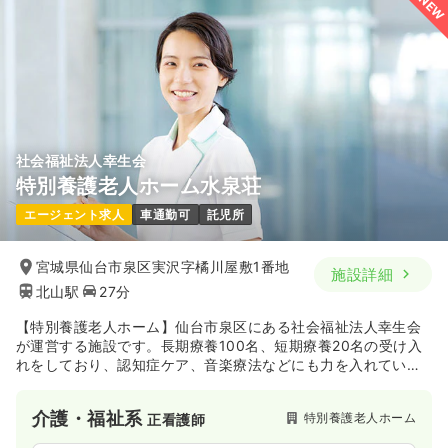
NEW
社会福祉法人幸生会
特別養護老人ホーム水泉荘
エージェント求人
車通勤可
託児所
宮城県仙台市泉区実沢字橘川屋敷1番地
施設詳細
北山駅
27分
【特別養護老人ホーム】仙台市泉区にある社会福祉法人幸生会
が運営する施設です。長期療養100名、短期療養20名の受け入
れをしており、認知症ケア、音楽療法などにも力を入れていま
す。
介護・福祉系
特別養護老人ホーム
正看護師