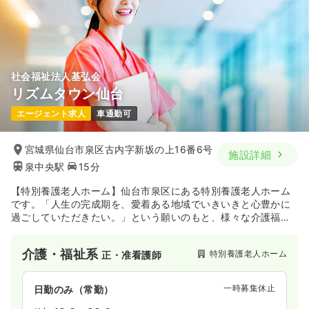
社会福祉法人基弘会
リズムタウン仙台
エージェント求人
車通勤可
宮城県仙台市泉区古内字新坂の上16番6号
施設詳細
泉中央駅
15分
【特別養護老人ホーム】仙台市泉区にある特別養護老人ホーム
です。「人生の完成期を、愛着ある地域でいきいきと心豊かに
過ごしていただきたい。」という願いのもと、様々な介護福祉
事業を、地域密着型で展開しています。
リズムタウン仙台では「特別養護老人ホーム・小規模多機能型
介護・福祉系
特別養護老人ホーム
正・准看護師
居宅介護・ショートステイ」のサービス展開をしています。
また、診療所も備えており、当法人の施設をご利用の方の健康
を見守るためのステーションの役割をしております。定期的に
一時募集休止
日勤のみ（常勤）
内科や歯科医師の巡回があり、診療やリハビリを行うほか、健
康相談にもお応えしています。