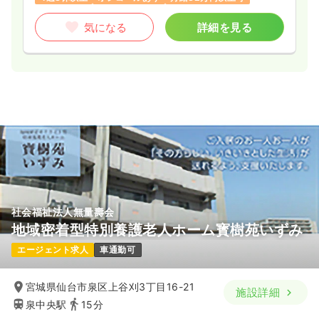
気になる
詳細を見る
社会福祉法人無量壽会
地域密着型特別養護老人ホーム寳樹苑いずみ
エージェント求人
車通勤可
宮城県仙台市泉区上谷刈3丁目16-21
施設詳細
泉中央駅
15分