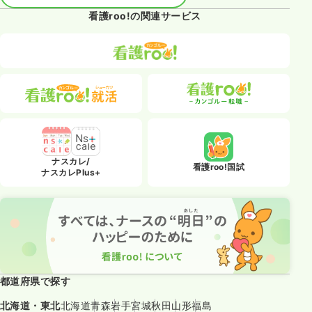
看護roo!の関連サービス
ナスカレ/
看護roo!国試
ナスカレPlus+
都道府県で探す
北海道・東北
北海道
青森
岩手
宮城
秋田
山形
福島