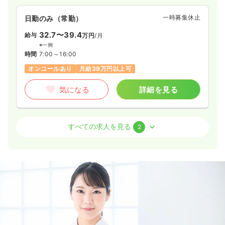
ます様試行錯誤を重ね、都度改善に取り組み、ご利用者様の生
活に寄り添い続けてまいりました。現在では、国内に19法人・
一時募集休止
日勤のみ（常勤）
166事業所にサービス拠点を広げ、 各法人、そしてスタッフ一
人ひとりの力を集結し、次世代へ繋がる介護福祉事業を目指し
32.7〜39.4
給与
万円
/月
ている法人です。
※一例
時間
7:00～16:00
オンコールあり
月給39万円以上可
気になる
詳細を見る
介護・福祉系
特別養護老人ホーム
正看護師
すべての求人を見る
2
一時募集休止
日勤のみ（常勤）
31.5
給与
万円
/月
※経験15年の例
時間
7:00～16:00
（休憩60分）
4週8休以上
オンコールあり
月給34万円以上可
気になる
詳細を見る