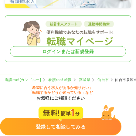
ログインまたは新規登録
看護roo![カンゴルー]
看護roo! 転職
宮城県
仙台市
仙台市泉区
「希望に合う求人があるか知りたい」
「転職するかどうか迷っている」など
お気軽にご相談ください
登録して相談してみる