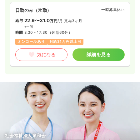
一時募集休止
日勤のみ（常勤）
22.9〜31.0
給与
万円
/月
賞与3ヶ月
※一例
時間
8:30～17:30
（休憩60分）
オンコールあり
月給31万円以上可
気になる
詳細を見る
社会福祉法人泉和会