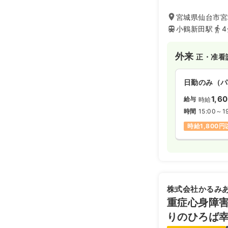
きな特徴です。病
安や悩みに寄り添
宮城県仙台市宮城
ており、子どもた
小鶴新田駅
ら、優しくスマー
を活かせる職場で
外来
正・准看
日勤のみ（パ
1,6
給与
時給
時間
15:00～1
時給1,800
株式会社かるみ
重症心身障
りのひろば