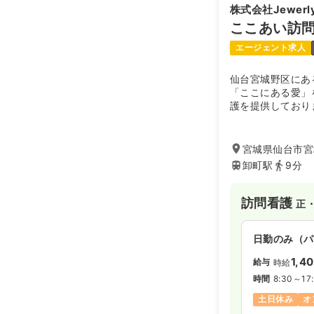
株式会社Jewerly
ここあい訪
エージェント求人
仙台宮城野区にあ
「ここにある愛」
護を提供しており
皆様の健康と生活
す。
宮城県仙台市宮
卸町駅
9分
訪問看護
正
日勤のみ（パ
1,4
給与
時給
時間
8:30～17
土日休み
オ