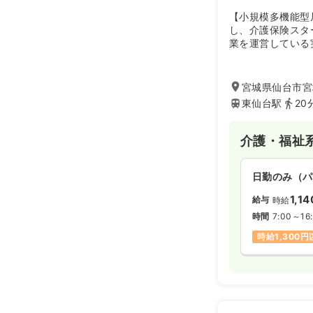
【小規模多機能型
し、介護保険スタ
業を運営している
域に密着した、き
ます」という理念
業、障害者総合支
宮城県仙台市宮
護事業、独自サー
東仙台駅
20
軸に地域に根ざさ
います。
介護・福祉
日勤のみ（パ
1,14
給与
時給
時間
7:00～16
時給1,300