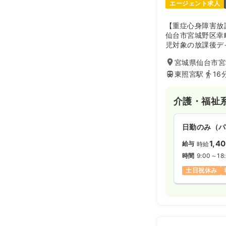
エージェント求人
【重症心身障害放
仙台市宮城野区幸
児対象の放課後デ
ある子どもたちが
宮城県仙台市宮城
通う、療育機能・
供しております。
東照宮駅
16
介護・福祉
日勤のみ（パ
1,4
給与
時給
時間
9:00～18
土日祝休み