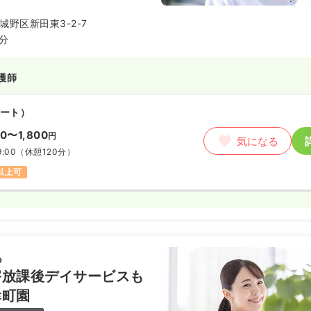
気の治療だけでなく、子育ての不
うアットホームなケアを大切にし
野区新田東3-2-7
ちの成長を身近でサポートしなが
4分
トな医師のもとで安心してスキル
す。
護師
ート）
00〜1,800
円
気になる
9:00
（休憩120分）
円以上可
あ
害放課後デイサービスも
幸町園