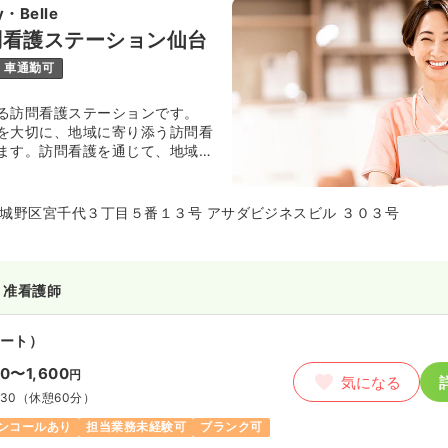
・Belle
問看護ステーション仙台
車通勤可
る訪問看護ステーションです。
を大切に、地域に寄り添う訪問看
ます。訪問看護を通じて、地域の
を支えることを目的としておりま
城野区宮千代３丁目５番１３号 アサダビジネスビル ３０３号
・准看護師
ート）
00〜1,600
円
気になる
:30
（休憩60分）
ンコールあり
担当業務未経験可
ブランク可