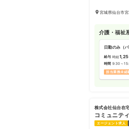
よう、“生きる力
す。
宮城県仙台市宮
介護・福祉
日勤のみ（パ
1,2
給与
時給
時間
9:30～15
担当業務未経
株式会社仙台在
コミュニテ
エージェント求人