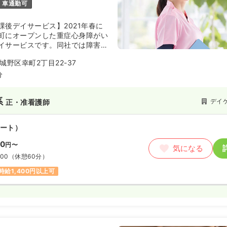
車通勤可
課後デイサービス】2021年春に
町にオープンした重症心身障がい
イサービスです。同社では障害の
学校の授業終了後や学校休業日に
野区幸町2丁目22-37
居場所機能を備えたサービスを提
分
系
デイ
正・准看護師
ート）
00
円〜
気になる
:00
（休憩60分）
時給1,400円以上可