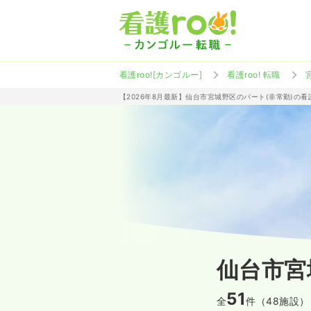
看護roo![カンゴルー]
看護roo! 転職
【2026年8月最新】仙台市宮城野区のパート(非常勤)の
仙台市宮
51
全
件（48施設）