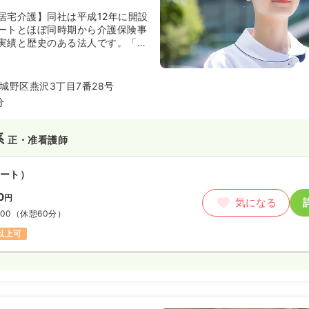
居宅介護】同社は平成12年に開設
ートとほぼ同時期から介護保険事
実績と歴史のある法人です。「地
め細やかなサービスを提供いたし
の元、居宅介護事業、訪問介護事
援事業、認知症対応型共同生活介
城野区燕沢3丁目7番28号
ビス事業の展開、等、介護事業を
分
れた事業展開をされていらっしゃ
系
正・准看護師
ート）
0
円
気になる
:00
（休憩60分）
円以上可