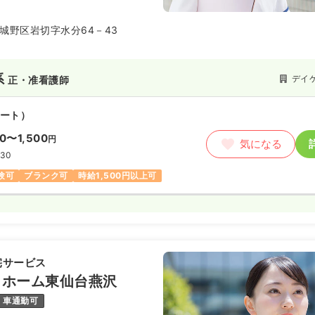
”をスタッフ一丸となって支えま
城野区岩切字水分64－43
系
デイ
正・准看護師
ート）
50〜1,500
円
気になる
:30
験可
ブランク可
時給1,500円以上可
宅サービス
ィホーム東仙台燕沢
車通勤可