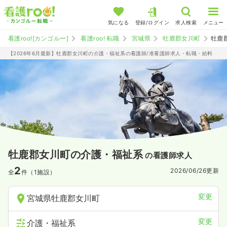
気になる
登録/ログイン
求人検索
メニュー
看護roo![カンゴルー]
看護roo! 転職
宮城県
牡鹿郡女川町
牡鹿
【2026年6月最新】牡鹿郡女川町の介護・福祉系の看護師/准看護師求人・転職・給料
牡鹿郡女川町の介護・福祉系
の看護師求人
2
2026/06/26
更新
全
件（1施設）
変更
宮城県牡鹿郡女川町
変更
介護・福祉系