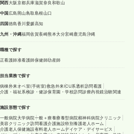
関西
大阪
京都
兵庫
滋賀
奈良
和歌山
中国
広島
岡山
鳥取
島根
山口
四国
徳島
香川
愛媛
高知
九州・沖縄
福岡
佐賀
長崎
熊本
大分
宮崎
鹿児島
沖縄
職種で探す
正看護師
准看護師
保健師
助産師
担当業務で探す
病棟
外来
オペ室(手術室)
救急外来
ICU系
透析
訪問看護
介護・福祉系
検診・健診
保育園・学校
訪問診療
内視鏡
治験関連
施設形態で探す
一般病院
大学病院
一般＋療養
療養型病院
精神科病院
クリニック
美容クリニック
訪問看護
介護施設
特別養護老人ホーム
介護老人保健施設
有料老人ホーム
デイケア・デイサービス