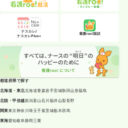
ナスカレ/
看護roo!国試
ナスカレPlus+
都道府県で探す
北海道・東北
北海道
青森
岩手
宮城
秋田
山形
福島
北陸・甲信越
新潟
富山
石川
福井
山梨
長野
関東
東京
神奈川
埼玉
千葉
茨城
栃木
群馬
東海
愛知
岐阜
静岡
三重