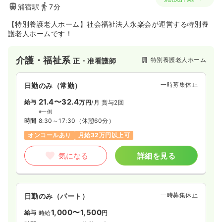
浦宿駅
7分
【特別養護老人ホーム】社会福祉法人永楽会が運営する特別養
護老人ホームです！
介護・福祉系
特別養護老人ホーム
正・准看護師
一時募集休止
日勤のみ（常勤）
21.4〜32.4
給与
万円
/月
賞与2回
※一例
時間
8:30～17:30
（休憩60分）
オンコールあり
月給32万円以上可
気になる
詳細を見る
一時募集休止
日勤のみ（パート）
1,000〜1,500
給与
時給
円