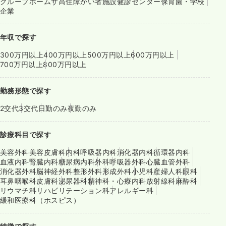
グループホーム
サ高住
障がい者施設
健診センター
保育園・学校
企業
年収で探す
300万円以上
400万円以上
500万円以上
600万円以上
700万円以上
800万円以上
勤務形態で探す
2交代
3交代
日勤のみ
夜勤のみ
診療科目で探す
美容外科
美容皮膚科
内科
呼吸器内科
消化器内科
循環器内科
血液内科
腎臓内科
糖尿病内科
外科
呼吸器外科
心臓血管外科
消化器外科
脳神経外科
整形外科
形成外科
小児科
産婦人科
眼科
耳鼻咽喉科
皮膚科
泌尿器科
精神科・心療内科
放射線科
麻酔科
リウマチ科
リハビリテーション科
アレルギー科
緩和医療科（ホスピス）