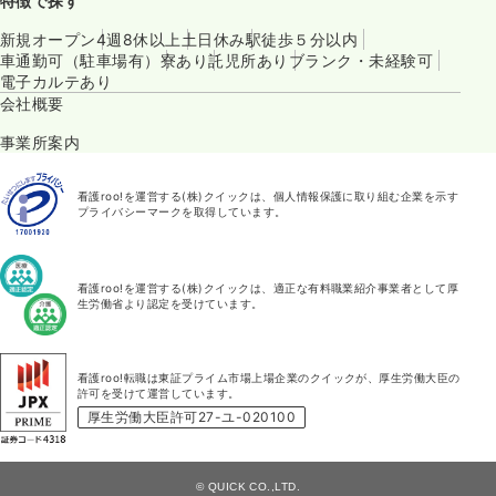
特徴で探す
新規オープン
4週8休以上
土日休み
駅徒歩５分以内
車通勤可（駐車場有）
寮あり
託児所あり
ブランク・未経験可
電子カルテあり
会社概要
事業所案内
看護roo!を運営する(株)クイックは、個人情報保護に取り組む企業を示す
プライバシーマークを取得しています。
看護roo!を運営する(株)クイックは、適正な有料職業紹介事業者として厚
生労働省より認定を受けています。
看護roo!転職は東証プライム市場上場企業のクイックが、厚生労働大臣の
許可を受けて運営しています。
厚生労働大臣許可27-ユ-020100
© QUICK CO.,LTD.