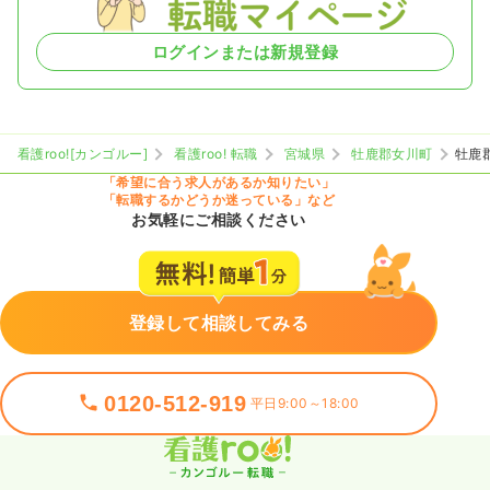
ログインまたは新規登録
看護roo![カンゴルー]
看護roo! 転職
宮城県
牡鹿郡女川町
牡鹿
「希望に合う求人があるか知りたい」
「転職するかどうか迷っている」など
お気軽にご相談ください
登録して相談してみる
0120-512-919
平日9:00～18:00