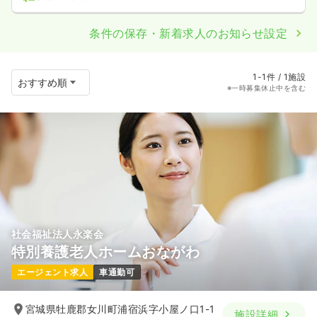
条件の保存・新着求人のお知らせ設定
1-1件 / 1施設
※一時募集休止中を含む
社会福祉法人永楽会
特別養護老人ホームおながわ
エージェント求人
車通勤可
宮城県牡鹿郡女川町浦宿浜字小屋ノ口1-1
施設詳細