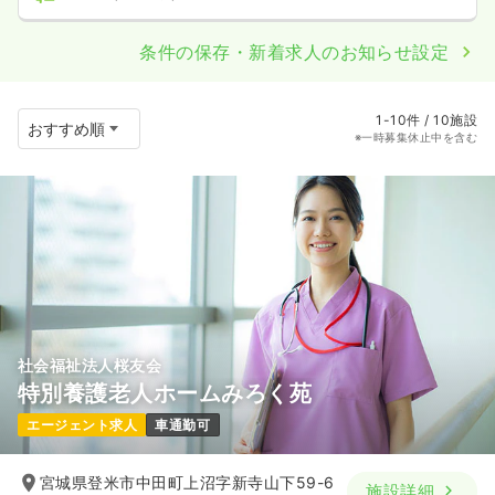
条件の保存・新着求人のお知らせ設定
1-10件 / 10施設
※一時募集休止中を含む
社会福祉法人桜友会
特別養護老人ホームみろく苑
エージェント求人
車通勤可
宮城県登米市中田町上沼字新寺山下59-6
施設詳細