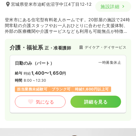
宮城県登米市迫町佐沼字中江4丁目12-12
施設詳細
登米市にある住宅型有料老人ホームです。20部屋の施設で24時
間常駐の介護スタッフやお一人おひとりに合わせた支援体制、
外部の医療機関や介護サービスなども利用も可能無点が特徴で
す。
介護・福祉系
デイケア・デイサービス
正・准看護師
一時募集休止
日勤のみ（パート）
1,400〜1,650
給与
時給
円
時間
8:00～12:30
担当業務未経験可
ブランク可
時給1,600円以上可
気になる
詳細を見る