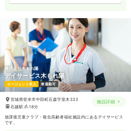
株式会社木もれ陽
デイサービス木もれ陽
エージェント求人
車通勤可
宮城県登米市中田町石森字室木333
施設詳細
石越駅
18分
放課後児童クラブ・複合高齢者福祉施設内にあるデイサービス
です。