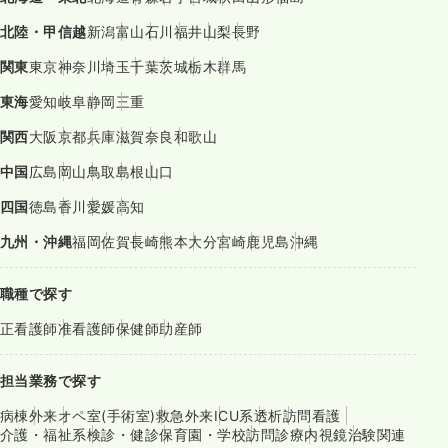
北陸・甲信越
新潟
富山
石川
福井
山梨
長野
関東
東京
神奈川
埼玉
千葉
茨城
栃木
群馬
東海
愛知
岐阜
静岡
三重
関西
大阪
京都
兵庫
滋賀
奈良
和歌山
中国
広島
岡山
鳥取
島根
山口
四国
徳島
香川
愛媛
高知
九州・沖縄
福岡
佐賀
長崎
熊本
大分
宮崎
鹿児島
沖縄
職種で探す
正看護師
准看護師
保健師
助産師
担当業務で探す
病棟
外来
オペ室(手術室)
救急外来
ICU系
透析
訪問看護
介護・福祉系
検診・健診
保育園・学校
訪問診療
内視鏡
治験関連