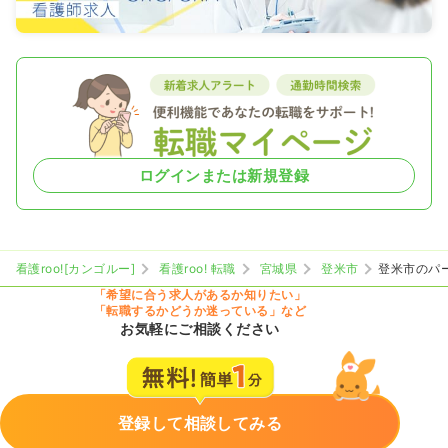
ログインまたは新規登録
看護roo![カンゴルー]
看護roo! 転職
宮城県
登米市
登米市のパ
「希望に合う求人があるか知りたい」
「転職するかどうか迷っている」など
お気軽にご相談ください
登録して相談してみる