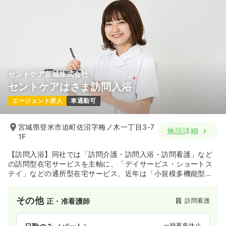
セントケア宮城株式会社
セントケアはさま訪問入浴
エージェント求人
車通勤可
宮城県登米市迫町佐沼字梅ノ木一丁目3-7
施設詳細
1F
【訪問入浴】同社では「訪問介護・訪問入浴・訪問看護」など
の訪問型在宅サービスを主軸に、「デイサービス・ショートス
テイ」などの通所型在宅サービス、近年は「小規模多機能型居
宅介護・看護小規模多機能型居宅介護」などの地域密着型サー
ビスの展開に向け、宮城・山形両県内54拠点にて、在宅介護・
その他
訪問看護
正・准看護師
在宅看護分野における「ワンストップ・サービス機能」の充実
に取組んでおります。
一時募集休止