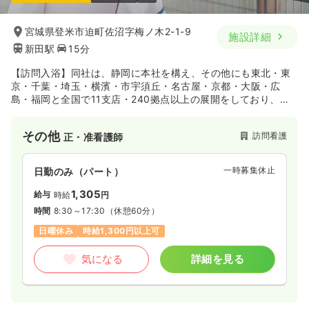
宮城県登米市迫町佐沼字梅ノ木2-1-9
施設詳細
新田駅
15分
【訪問入浴】同社は、静岡に本社を構え、その他にも東北・東
京・千葉・埼玉・横濱・市宇須丘・名古屋・京都・大阪・広
島・福岡と全国で11支店・240拠点以上の展開をしており、幅
広いエリアに支店を構えております。また、感謝と思いやりの
心を大切にしながら、お客様に幸せと安心を提供できる経営を
その他
訪問看護
正・准看護師
行っております。
一時募集休止
日勤のみ（パート）
1,305
給与
時給
円
時間
8:30～17:30
（休憩60分）
日曜休み
時給1,300円以上可
気になる
詳細を見る