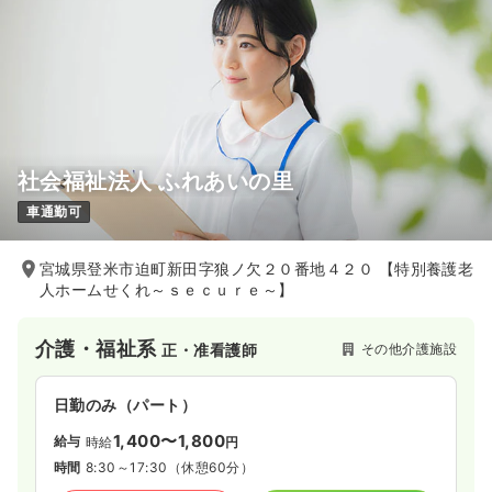
社会福祉法人 ふれあいの里
車通勤可
宮城県登米市迫町新田字狼ノ欠２０番地４２０ 【特別養護老
人ホームせくれ～ｓｅｃｕｒｅ～】
介護・福祉系
その他介護施設
正・准看護師
日勤のみ（パート）
1,400〜1,800
給与
時給
円
時間
8:30～17:30
（休憩60分）