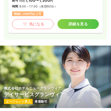
1,100〜1,300
給与
時給
円
時間
8:00～17:00
（休憩60分）
時給1,300円以上可
気になる
詳細を見る
株式会社ホテルニューグランヴィア
デイサービスグランヴィア
エージェント求人
車通勤可