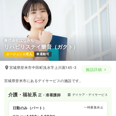
株式会社はなみち
リハビリステイ樂音（ガクト）
エージェント求人
車通勤可
宮城県登米市中田町浅水字上川面145-3
施設詳細
宮城県登米市にあるデイサービスの施設です。
介護・福祉系
デイケア・デイサービス
正・准看護師
一時募集休止
日勤のみ（パート）