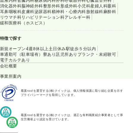
血液内科
腎臓内科
糖尿病内科
外科
呼吸器外科
心臓血管外科
消化器外科
脳神経外科
整形外科
形成外科
小児科
産婦人科
眼科
耳鼻咽喉科
皮膚科
泌尿器科
精神科・心療内科
放射線科
麻酔科
リウマチ科
リハビリテーション科
アレルギー科
緩和医療科（ホスピス）
特徴で探す
新規オープン
4週8休以上
土日休み
駅徒歩５分以内
車通勤可（駐車場有）
寮あり
託児所あり
ブランク・未経験可
電子カルテあり
会社概要
事業所案内
看護roo!を運営する(株)クイックは、個人情報保護に取り組む企業を示す
プライバシーマークを取得しています。
看護roo!を運営する(株)クイックは、適正な有料職業紹介事業者として厚
生労働省より認定を受けています。