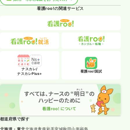
看護roo!の関連サービス
ナスカレ/
看護roo!国試
ナスカレPlus+
都道府県で探す
北海道・東北
北海道
青森
岩手
宮城
秋田
山形
福島