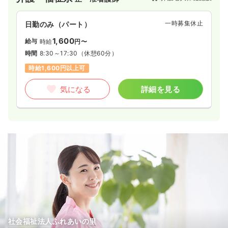
一時募集休止
日勤のみ（パート）
1,600
給与
時給
円〜
時間
8:30～17:30
（休憩60分）
時給1,600円以上可
気になる
詳細を見る
社会福祉法人ふれあいの里