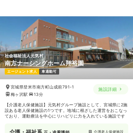
社会福祉法人元気村
南方ナーシングホーム翔裕園
エージェント求人
車通勤可
宮城県登米市南方町山成前791-1
施設詳細
梅ヶ沢駅
13分
【介護老人保健施設】元気村グループ施設として、宮城県に2施
設ある老人保健施設の1つです。地域に根ざした運営をおこなっ
ており、運動療法を中心にリハビリに力を入れている施設です
介護・福祉系
介護老人保健施設
正・准看護師