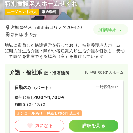
特別養護老人ホームせくれ
エージェント求人
車通勤可
宮城県登米市迫町新田狼ノ欠20-420
施設詳細
新田駅
5分
地域に密着した施設運営を行っており、特別養護老人ホーム・
短期入所生活介護・障がい者短期入所生活介護を併設し、安心
して時間を共有できる場所（家）を提供しています
介護・福祉系
特別養護老人ホーム
正・准看護師
一時募集休止
日勤のみ（パート）
1,400〜1,700
給与
時給
円
時間
8:30～17:30
オンコールあり
時給1,700円以上可
気になる
詳細を見る