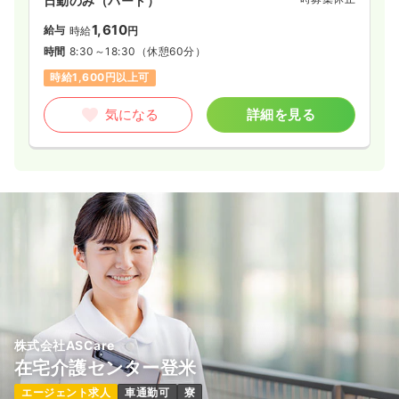
日勤のみ（パート）
1,610
給与
時給
円
時間
8:30～18:30
（休憩60分）
時給1,600円以上可
気になる
詳細を見る
株式会社ASCare
在宅介護センター登米
エージェント求人
車通勤可
寮