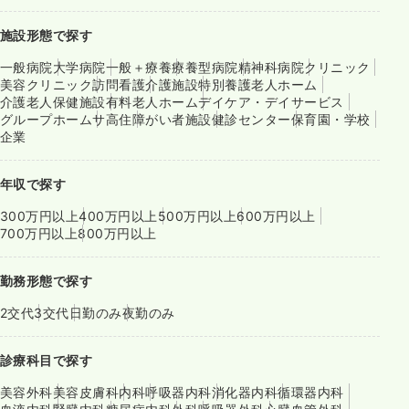
施設形態で探す
一般病院
大学病院
一般＋療養
療養型病院
精神科病院
クリニック
美容クリニック
訪問看護
介護施設
特別養護老人ホーム
介護老人保健施設
有料老人ホーム
デイケア・デイサービス
グループホーム
サ高住
障がい者施設
健診センター
保育園・学校
企業
年収で探す
300万円以上
400万円以上
500万円以上
600万円以上
700万円以上
800万円以上
勤務形態で探す
2交代
3交代
日勤のみ
夜勤のみ
診療科目で探す
美容外科
美容皮膚科
内科
呼吸器内科
消化器内科
循環器内科