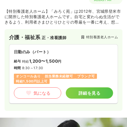
【特別養護老人ホーム】「みろく苑」は2012年、宮城県登米市
に開所した特別養護老人ホームです。自宅と変わらぬ生活がで
きるよう、利用者さまひとりひとりの尊厳を一番に考え、想い
を叶える個別ケアを心がけています。住み慣れた地域で、安心
して心地よく過ごしていただける施設を目指しスタッフ一同、
介護・福祉系
特別養護老人ホーム
正・准看護師
協力をしながら勤務に勤めております。
日勤のみ（パート）
1,200〜1,500
給与
時給
円
時間
8:30～17:30
オンコールあり
担当業務未経験可
ブランク可
時給1,500円以上可
気になる
詳細を見る