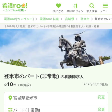
気になる
登録/ログイン
求人検索
メニュー
看護roo![カンゴルー]
看護roo! 転職
宮城県
登米市
登米市のパ
【2026年8月最新】登米市のパート(非常勤)の看護師/准看護師求人・転職・給料
登米市のパート(非常勤)
の看護師求人
10
2026/08/03
更新
全
件（10施設）
変更
宮城県登米市
変更
パート(非常勤)