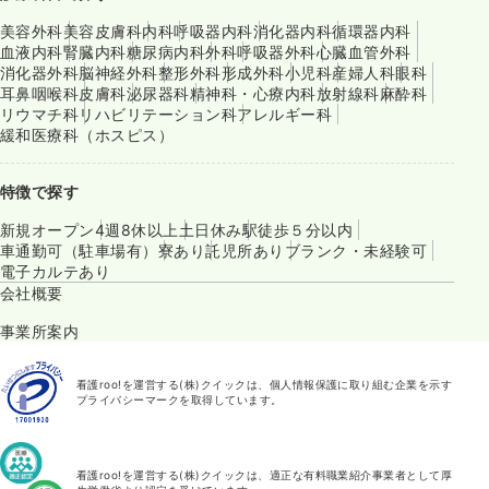
美容外科
美容皮膚科
内科
呼吸器内科
消化器内科
循環器内科
血液内科
腎臓内科
糖尿病内科
外科
呼吸器外科
心臓血管外科
消化器外科
脳神経外科
整形外科
形成外科
小児科
産婦人科
眼科
耳鼻咽喉科
皮膚科
泌尿器科
精神科・心療内科
放射線科
麻酔科
リウマチ科
リハビリテーション科
アレルギー科
緩和医療科（ホスピス）
特徴で探す
新規オープン
4週8休以上
土日休み
駅徒歩５分以内
車通勤可（駐車場有）
寮あり
託児所あり
ブランク・未経験可
電子カルテあり
会社概要
事業所案内
看護roo!を運営する(株)クイックは、個人情報保護に取り組む企業を示す
プライバシーマークを取得しています。
看護roo!を運営する(株)クイックは、適正な有料職業紹介事業者として厚