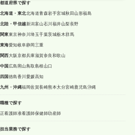
都道府県で探す
北海道・東北
北海道
青森
岩手
宮城
秋田
山形
福島
北陸・甲信越
新潟
富山
石川
福井
山梨
長野
関東
東京
神奈川
埼玉
千葉
茨城
栃木
群馬
東海
愛知
岐阜
静岡
三重
関西
大阪
京都
兵庫
滋賀
奈良
和歌山
中国
広島
岡山
鳥取
島根
山口
四国
徳島
香川
愛媛
高知
九州・沖縄
福岡
佐賀
長崎
熊本
大分
宮崎
鹿児島
沖縄
職種で探す
正看護師
准看護師
保健師
助産師
担当業務で探す