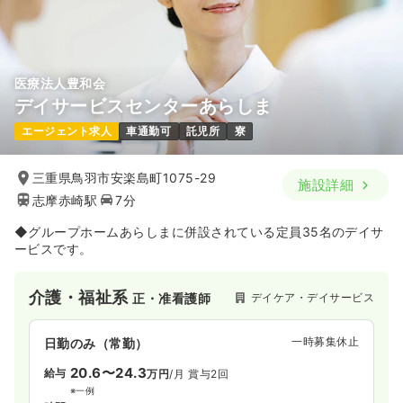
医療法人豊和会
デイサービスセンターあらしま
エージェント求人
車通勤可
託児所
寮
三重県鳥羽市安楽島町1075-29
施設詳細
志摩赤崎駅
7分
◆グループホームあらしまに併設されている定員35名のデイサ
ービスです。
介護・福祉系
デイケア・デイサービス
正・准看護師
一時募集休止
日勤のみ（常勤）
20.6〜24.3
給与
万円
/月
賞与2回
※一例