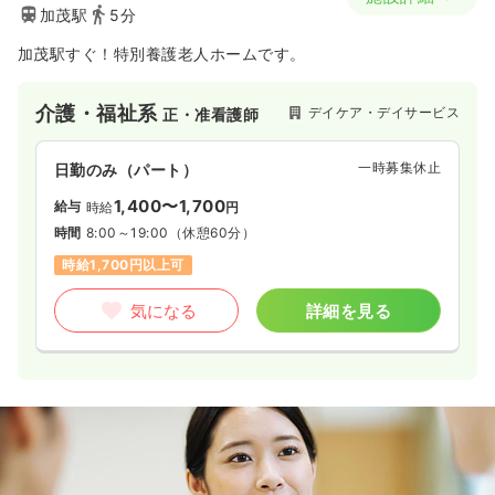
加茂駅
5分
加茂駅すぐ！特別養護老人ホームです。
介護・福祉系
デイケア・デイサービス
正・准看護師
一時募集休止
日勤のみ（パート）
1,400〜1,700
給与
時給
円
時間
8:00～19:00
（休憩60分）
時給1,700円以上可
気になる
詳細を見る