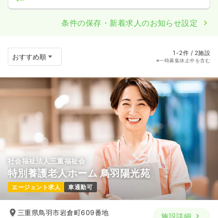
条件の保存・新着求人のお知らせ設定
1-2件 / 2施設
※一時募集休止中を含む
社会福祉法人三重福祉会
特別養護老人ホーム 鳥羽陽光苑
エージェント求人
車通勤可
三重県鳥羽市岩倉町609番地
施設詳細