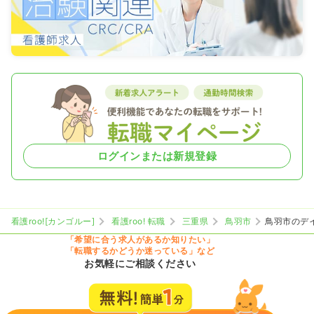
ログインまたは新規登録
看護roo![カンゴルー]
看護roo! 転職
三重県
鳥羽市
鳥羽市のデ
「希望に合う求人があるか知りたい」
「転職するかどうか迷っている」など
お気軽にご相談ください