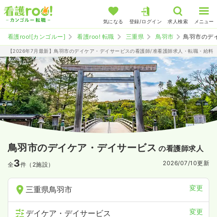
気になる
登録/ログイン
求人検索
メニュー
看護roo![カンゴルー]
看護roo! 転職
三重県
鳥羽市
鳥羽市のデ
【2026年7月最新】鳥羽市のデイケア・デイサービスの看護師/准看護師求人・転職・給料
鳥羽市のデイケア・デイサービス
の看護師求人
3
2026/07/10
更新
全
件（2施設）
変更
三重県鳥羽市
変更
デイケア・デイサービス