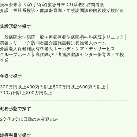
病棟
外来
オペ室(手術室)
救急外来
ICU系
透析
訪問看護
介護・福祉系
検診・健診
保育園・学校
訪問診療
内視鏡
治験関連
施設形態で探す
一般病院
大学病院
一般＋療養
療養型病院
精神科病院
クリニック
美容クリニック
訪問看護
介護施設
特別養護老人ホーム
介護老人保健施設
有料老人ホーム
デイケア・デイサービス
グループホーム
サ高住
障がい者施設
健診センター
保育園・学校
企業
年収で探す
300万円以上
400万円以上
500万円以上
600万円以上
700万円以上
800万円以上
勤務形態で探す
2交代
3交代
日勤のみ
夜勤のみ
診療科目で探す