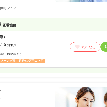
町555-1
系
正看護師
勤）
1.0
万円
/月
気になる
:30
（休憩60分）
ブランク可
月給40万円以上可
会
袋