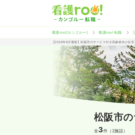
看護roo![カンゴルー]
看護roo! 転職
【2026年8月最新】松阪市のサービス付き高齢者向け住
松阪市の
3
全
件（2施設）