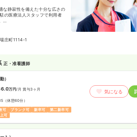
適な静寂性を備えた十分な広さの
常駐の医療法人スタッフで利用者
。
コールシステムを導入し、入居者
テ管理をしているほか、夜間の急
との連携をすぐに取れる体制を整
庄町1114-1
系
正・准看護師
勤）
6.0
万円
/月
賞与3ヶ月
気になる
15
（休憩60分）
験可
ブランク可
新卒可
第二新卒可
以上可
ート）