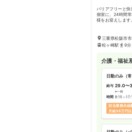
バリアフリーと快
個室に、24時間
様をお迎えします
各部屋にはナース
の安全管理とカル
変時でも関連病院
三重県松阪市市場
えています。
松ヶ崎駅
9分
介護・福祉
日勤のみ（常
29.0〜3
給与
※一例
時間
8:15～17:
担当業務未経
月給36万円
日勤のみ（パ