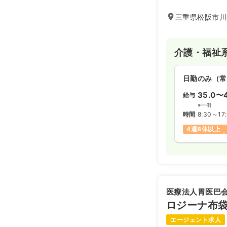
三重県松阪市川井
介護・福祉
日勤のみ（常
35.0〜4
給与
※一例
時間
8:30～17
4週8休以上
医療法人胃医巴
ロジーナ布
エージェント求人