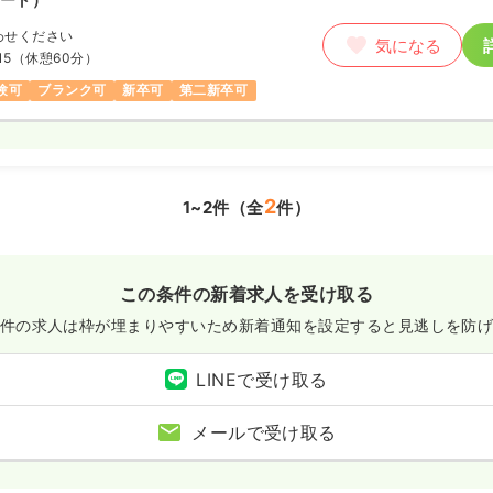
わせください
気になる
15
（休憩60分）
験可
ブランク可
新卒可
第二新卒可
2
1~2件（全
件）
この条件の新着求人を受け取る
件の求人は枠が埋まりやすいため
新着通知を設定すると見逃しを防
LINEで受け取る
メールで受け取る