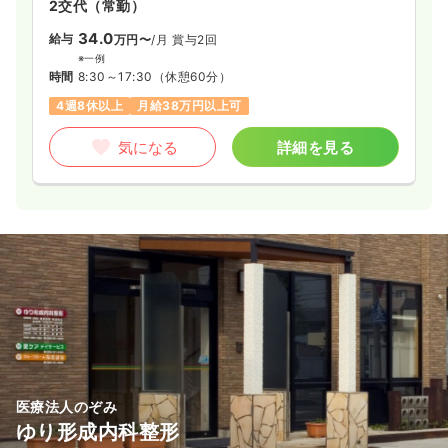
2交代（常勤）
34.0
給与
万円〜
/月
賞与2回
※一例
時間
8:30～17:30
（休憩60分）
4週8休以上
月給38万円以上可
気になる
詳細を見る
医療法人のぞみ
ゆり形成内科整形