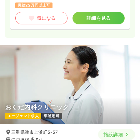
月給22万円以上可
気になる
詳細を見る
おくだ内科クリニック
エージェント求人
車通勤可
三重県津市上浜町5-57
施設詳細
江戸橋駅
5分