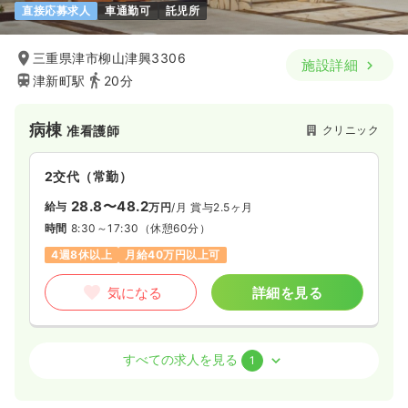
直接応募求人
車通勤可
託児所
三重県津市柳山津興3306
施設詳細
津新町駅
20分
病棟
クリニック
准看護師
2交代（常勤）
28.8〜48.2
給与
万円
/月
賞与2.5ヶ月
時間
8:30～17:30
（休憩60分）
4週8休以上
月給40万円以上可
気になる
詳細を見る
外来
クリニック
准看護師
すべての求人を見る
1
日勤のみ（常勤）