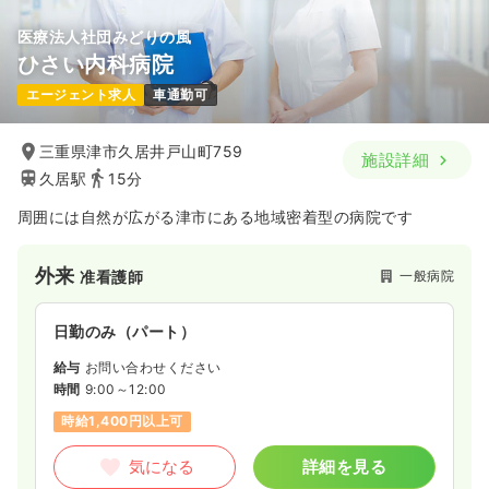
医療法人社団みどりの風
ひさい内科病院
エージェント求人
車通勤可
三重県津市久居井戸山町759
施設詳細
久居駅
15分
周囲には自然が広がる津市にある地域密着型の病院です
外来
一般病院
准看護師
日勤のみ（パート）
給与
お問い合わせください
時間
9:00～12:00
時給1,400円以上可
気になる
詳細を見る