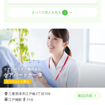
病棟
一般病院
准看護師
すべての求人を見る
2
一時募集休止
2交代（常勤）
給与
お問い合わせください
時間
9:00～17:30
年間休日123日
月給29万円以上可
気になる
詳細を見る
ケアパートナー株式会社
一時募集休止
日勤のみ（パート）
ケアパートナー津
1,150
給与
時給
円
エージェント求人
時間
9:00～17:30
時給1,200円以上可
三重県津市江戸橋2丁目109
施設詳細
江戸橋駅
11分
気になる
詳細を見る