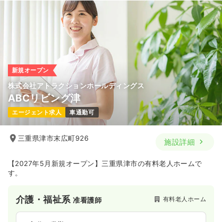
透析
一般＋療養
准看護師
一時募集休止
日勤のみ（常勤）
20.3〜35.0
給与
万円
/月
賞与2回
※一例
時間
8:30～17:30
新規オープン
日曜休み
第二新卒可
月給40万円以上可
株式会社アトラクションホールディングス
ABCリビング津
気になる
詳細を見る
エージェント求人
車通勤可
三重県津市末広町926
施設詳細
一時募集休止
日勤のみ（パート）
1,400
給与
時給
円
【2027年5月新規オープン】三重県津市の有料老人ホームで
時間
8:30～17:30
す。
日曜休み
第二新卒可
時給1,900円以上可
介護・福祉系
有料老人ホーム
准看護師
気になる
詳細を見る