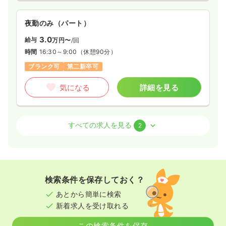
夜勤のみ（パート）
3.0
給与
万円〜
/回
時間
16:30～9:00
（休憩90分）
ブランク可
第二新卒可
気になる
詳細を見る
外来
一般＋療養
准看護師
すべての求人を見る
2
日勤のみ（常勤）
給与
お問い合わせください
時間
8:45～17:00
検索条件を保存しておく？
年間休日120日
月給23万円以上可
あとから簡単に検索
新着求人を受け取れる
気になる
詳細を見る
この検索条件を保存