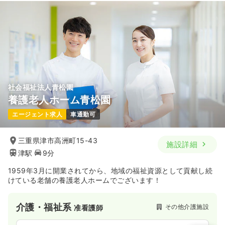
社会福祉法人青松園
養護老人ホーム青松園
エージェント求人
車通勤可
三重県津市高洲町15-43
施設詳細
津駅
9分
1959年3月に開業されてから、地域の福祉資源として貢献し続
けている老舗の養護老人ホームでございます！
介護・福祉系
その他介護施設
准看護師