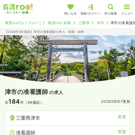
気になる
登録/ログイン
求人検索
メニュー
看護roo![カンゴルー]
看護roo! 転職
三重県
津市
津市の准看護
【2026年8月最新】津市の准看護師の求人・転職・給料
津市の准看護師
の求人
184
2026/08/07
更新
全
件（94施設）
変更
三重県津市
変更
准看護師