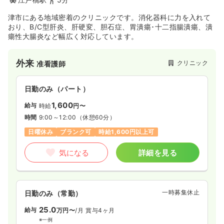
津市にある地域密着のクリニックです。消化器科に力を入れて
おり、B/C型肝炎、肝硬変、胆石症、胃潰瘍･十二指腸潰瘍、潰
瘍性大腸炎など幅広く対応しています。
外来
クリニック
准看護師
日勤のみ（パート）
1,600
給与
時給
円〜
時間
9:00～12:00
（休憩60分）
日曜休み
ブランク可
時給1,600円以上可
気になる
詳細を見る
一時募集休止
日勤のみ（常勤）
25.0
給与
万円〜
/月
賞与4ヶ月
※一例