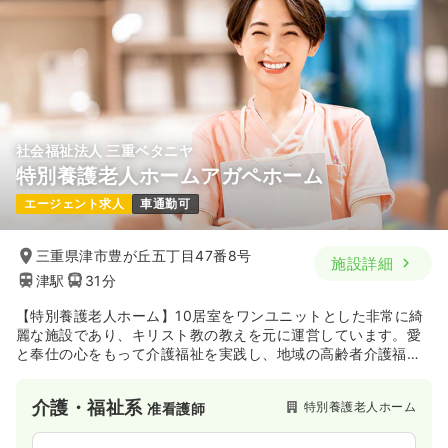
※一例
時間
8:30～17:30
担当業務未経験可
ブランク可
第二新卒可
月給40万円以上可
気になる
詳細を見る
社会福祉法人 三重ベタニヤ
特別養護老人ホームアガペホーム
一時募集休止
2交代（常勤）
エージェント求人
車通勤可
25.5〜40.2
給与
万円
/月
賞与2回
※一例
三重県津市豊が丘五丁目47番8号
施設詳細
時間
8:30～17:30
津駅
31分
担当業務未経験可
ブランク可
第二新卒可
月給40万円以上可
【特別養護老人ホーム】10居室をワンユニットとした非常に綺
麗な施設であり、キリスト教の教えを元に運営しています。愛
と奉仕の心をもって介護福祉を実践し、地域の高齢者介護福祉
気になる
詳細を見る
に貢献しています。近隣には幼稚園もあります。
介護・福祉系
特別養護老人ホーム
准看護師
一時募集休止
日勤のみ（パート）