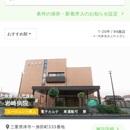
条件の保存・新着求人のお知らせ設定
1-20件 / 94施設
※一時募集休止中を含む
医療法人思源会
岩崎病院
エージェント求人
電子カルテ
車通勤可
寮
三重県津市一身田町333番地
施設詳細