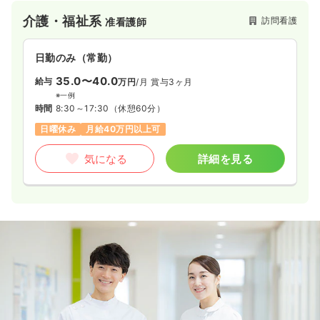
介護・福祉系
訪問看護
准看護師
日勤のみ（常勤）
35.0〜40.0
給与
万円
/月
賞与3ヶ月
※一例
時間
8:30～17:30
（休憩60分）
日曜休み
月給40万円以上可
気になる
詳細を見る