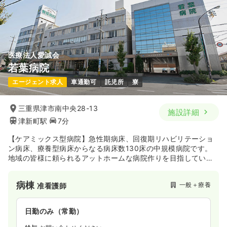
医療法人愛誠会
若葉病院
エージェント求人
車通勤可
託児所
寮
三重県津市南中央28-13
施設詳細
津新町駅
7分
【ケアミックス型病院】急性期病床、回復期リハビリテーショ
ン病床、療養型病床からなる病床数130床の中規模病院です。
地域の皆様に頼られるアットホームな病院作りを目指していま
す。
病棟
一般＋療養
准看護師
日勤のみ（常勤）