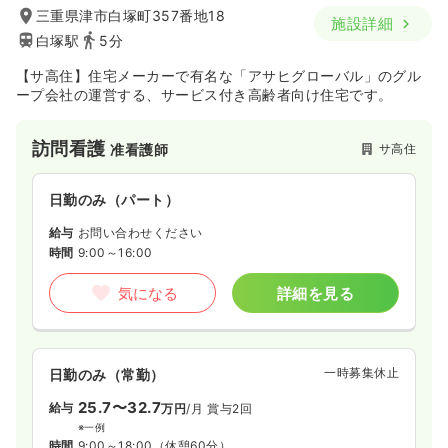
三重県津市白塚町357番地18
施設詳細
白塚駅
5分
【サ高住】住宅メーカーで有名な「アサヒグローバル」のグル
ープ会社の運営する、サービス付き高齢者向け住宅です。
訪問看護
サ高住
准看護師
日勤のみ（パート）
給与
お問い合わせください
時間
9:00～16:00
気になる
詳細を見る
一時募集休止
日勤のみ（常勤）
25.7〜32.7
給与
万円
/月
賞与2回
※一例
時間
9:00～18:00
（休憩60分）