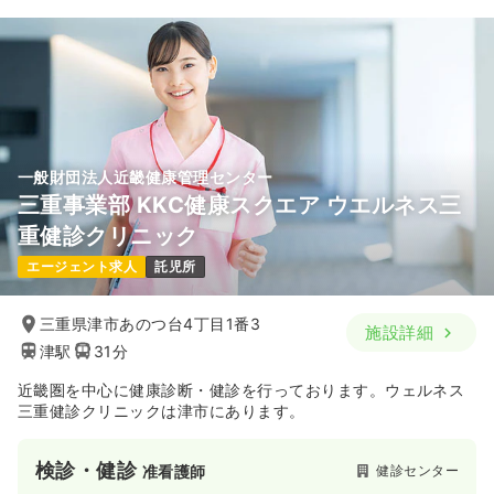
23.6〜43.0
給与
万円
/月
賞与2.5ヶ月
時間
9:00～18:00
（休憩60分）
4週8休以上
月給40万円以上可
気になる
詳細を見る
一般財団法人近畿健康管理センター
三重事業部 KKC健康スクエア ウエルネス三
重健診クリニック
エージェント求人
託児所
三重県津市あのつ台4丁目1番3
施設詳細
津駅
31分
近畿圏を中心に健康診断・健診を行っております。ウェルネス
三重健診クリニックは津市にあります。
検診・健診
健診センター
准看護師