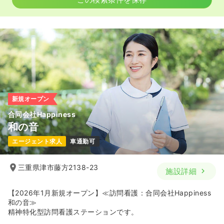
日勤のみ（パート）
1,370
給与
時給
円〜
時間
8:45～17:00
時給1,500円以上可
気になる
詳細を見る
新規オープン
合同会社Happiness
和の音
エージェント求人
車通勤可
三重県津市藤方2138-23
施設詳細
【2026年1月新規オープン】≪訪問看護：合同会社Happiness
和の音≫
精神特化型訪問看護ステーションです。