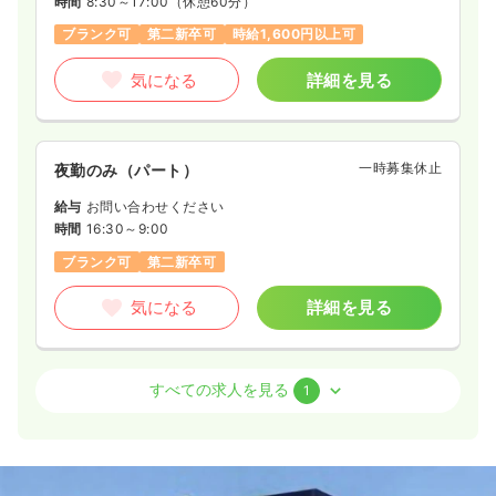
時間
8:30～17:00
（休憩60分）
ブランク可
第二新卒可
時給1,600円以上可
気になる
詳細を見る
一時募集休止
夜勤のみ（パート）
給与
お問い合わせください
時間
16:30～9:00
ブランク可
第二新卒可
気になる
詳細を見る
オペ室(手術室)
一般病院
准看護師
すべての求人を見る
1
日勤のみ（常勤）
18.0〜34.5
給与
万円
/月
賞与2回