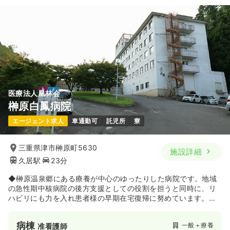
医療法人凰林会
榊原白鳳病院
エージェント求人
車通勤可
託児所
寮
三重県津市榊原町5630
施設詳細
久居駅
23分
◆榊原温泉郷にある療養が中心のゆったりした病院です。地域
の急性期中核病院の後方支援としての役割を担うと同時に、リ
ハビリにも力を入れ患者様の早期在宅復帰に努めています。同
法人内に老健2箇所とデイサービスも備え、総合的な高齢者医療
を提供しています。
病棟
一般＋療養
准看護師