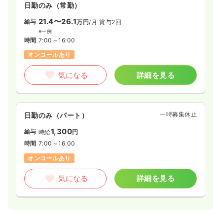
日勤のみ（常勤）
1,400
給与
時給
円
21.4〜26.1
給与
万円
/月
賞与2回
時間
8:30～17:30
※一例
担当業務未経験可
ブランク可
第二新卒可
時間
7:00～16:00
時給1,900円以上可
オンコールあり
気になる
詳細を見る
気になる
詳細を見る
オペ室(手術室)
一般＋療養
准看護師
一時募集休止
日勤のみ（パート）
日勤のみ（常勤）
1,300
給与
時給
円
20.3〜35.0
給与
万円
/月
賞与2回
時間
7:00～16:00
※一例
オンコールあり
時間
8:30～17:30
オンコールあり
月給40万円以上可
気になる
詳細を見る
気になる
詳細を見る