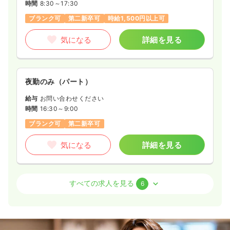
時間
8:30～17:30
ブランク可
第二新卒可
時給1,500円以上可
気になる
詳細を見る
夜勤のみ（パート）
給与
お問い合わせください
時間
16:30～9:00
ブランク可
第二新卒可
気になる
詳細を見る
外来
一般＋療養
准看護師
すべての求人を見る
6
日勤のみ（常勤）
20.3〜35.0
給与
万円
/月
賞与2回