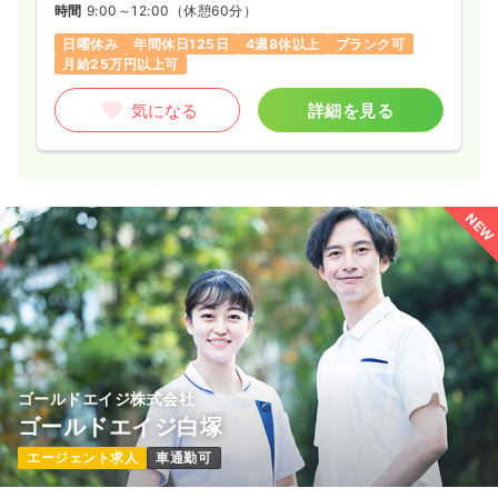
時間
9:00～12:00
（休憩60分）
日曜休み
年間休日125日
4週8休以上
ブランク可
月給25万円以上可
気になる
詳細を見る
NEW
ゴールドエイジ株式会社
ゴールドエイジ白塚
エージェント求人
車通勤可