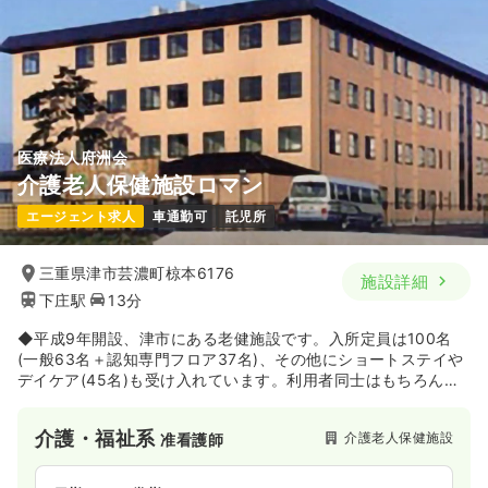
※一例
時間
8:30～17:00
4週8休以上
ブランク可
第二新卒可
月給34万円以上可
気になる
詳細を見る
医療法人府洲会
介護老人保健施設ロマン
エージェント求人
車通勤可
託児所
三重県津市芸濃町椋本6176
施設詳細
下庄駅
13分
◆平成9年開設、津市にある老健施設です。入所定員は100名
(一般63名＋認知専門フロア37名)、その他にショートステイや
デイケア(45名)も受け入れています。利用者同士はもちろん、
地域住民との交流も大切にし、毎月様々な行事が企画されてい
ます！
介護・福祉系
介護老人保健施設
准看護師