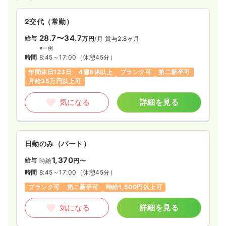
2交代（常勤）
28.7〜34.7
給与
万円
/月
賞与2.8ヶ月
※一例
時間
8:45～17:00
（休憩45分）
年間休日123日
4週8休以上
ブランク可
第二新卒可
月給35万円以上可
気になる
詳細を見る
日勤のみ（パート）
1,370
給与
時給
円〜
時間
8:45～17:00
（休憩45分）
ブランク可
第二新卒可
時給1,500円以上可
気になる
詳細を見る