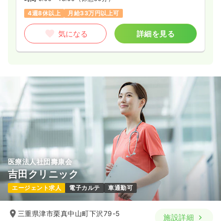
4週8休以上
月給33万円以上可
気になる
詳細を見る
医療法人社団壽康会
吉田クリニック
エージェント求人
電子カルテ
車通勤可
三重県津市栗真中山町下沢79-5
施設詳細