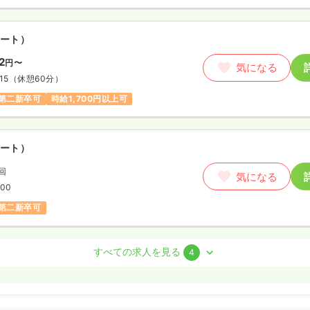
ート）
2
円〜
気になる
15
（休憩60分）
第二新卒可
時給1,700円以上可
ート）
/回
気になる
:00
第二新卒可
室)
正看護師
すべての求人を見る
4
勤）
〜
/月
賞与3.8ヶ月