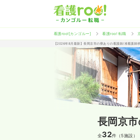
看護roo![カンゴルー]
看護roo! 転職
【2026年8月最新】長岡京市の寮ありの看護師/准看護師
長岡京市
32
全
件（5施設）