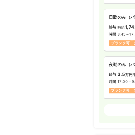
日勤のみ（パ
1,74
給与
時給
時間
8:45～17:
ブランク可
夜勤のみ（パ
3.5
給与
万円
時間
17:00～9
ブランク可
オペ室(手術
日勤のみ（常
27.0
給与
万円