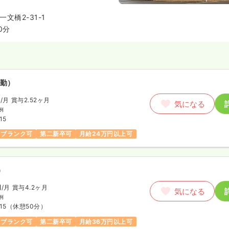
に手厚いのが特徴です。「急性期
いが、教育体制が整っていないと
文橋2-31-1
師の方も、安心して現場に馴染め
0分
ます。
勤）
円
/月
賞与2.52ヶ月
気になる
例
15
ブランク可
第二新卒可
月給24万円以上可
）
円
/月
賞与4.2ヶ月
気になる
例
15
（休憩50分）
ブランク可
第二新卒可
月給36万円以上可