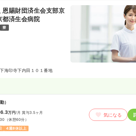
気になる
 恩賜財団済生会支部京
15
京都済生会病院
第二新卒可
月給27万円以上可
寮
ート）
40
円〜
気になる
15
時給1,600円以上可
下海印寺下内田１０１番地
護師
勤）
勤）
円
/月
賞与3.7ヶ月
気になる
6.3
万円
/月
賞与3.5ヶ月
気になる
例
:30
（休憩60分）
15
日
4週8休以上
ブランク可
第二新卒可
月給25万円以上可