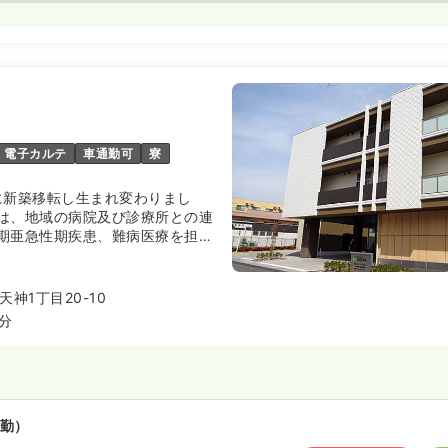
ート）
わせください
気になる
15
第二新卒可
電子カルテ
車通勤可
寮
日に新築移転し生まれ変わりまし
は、地域の病院及び診療所との連
期亜急性期疾患、難病医療を担
問リハビリテーション・通所リハ
在宅介護支援事業所・グループホ
た在宅サービスにより回復期・維
神1丁目20-10
ーする役割を担っています！
5分
勤）