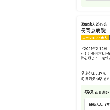
日勤のみ（パ
給与
お問い合
医療法人総心会
時間
8:45～17:
長岡京病院
ブランク可
エージェント求人
《2021年2月2
た！》長岡京病院
携を通じて、急性
い、訪問看護・訪
ビリテーション・
ームなど整備され
京都府長岡京市天
持期までをフォロ
長岡天神駅
病棟
正看護師
日勤のみ（常