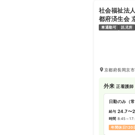
※一例
社会福祉法人
時間
8:45～17:
都府済生会 
4週8休以上
車通勤可
託児所
日勤のみ（パ
1,6
給与
時給
時間
8:45～17:
第二新卒可
京都府長岡京市
外来
正・准看
外来
正看護師
日勤のみ（常
日勤のみ（常
25.0
給与
万
24.7〜2
給与
※経験5年の
時間
8:45～17
時間
8:45～17:
年間休日120
4週8休以上