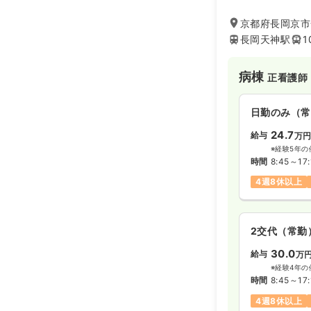
ォロー体制が非常
でスキルを磨きた
京都府長岡京市一
不安」という看護
長岡天神駅
1
る環境が整ってい
病棟
正看護師
日勤のみ（常
24.7
給与
万
※経験5年の
時間
8:45～17:
4週8休以上
2交代（常勤
30.0
給与
万
※経験4年の
時間
8:45～17:
4週8休以上