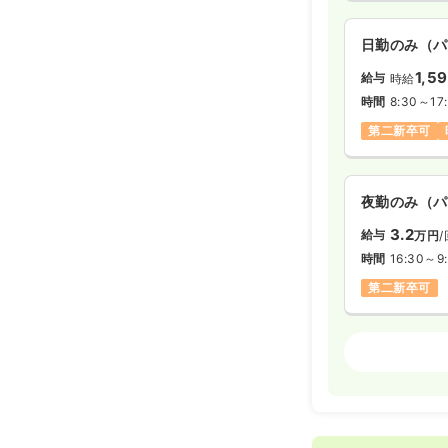
日勤のみ（パ
1,5
給与
時給
時間
8:30～17
第二新卒可
夜勤のみ（パ
3.2
給与
万円
/
時間
16:30～9
第二新卒可
外来
正・准看
日勤のみ（常
25.9
給与
万