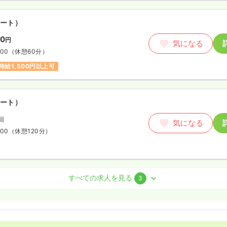
ート）
90
円
気になる
:00
（休憩60分）
時給1,500円以上可
ート）
回
気になる
:00
（休憩120分）
護師
すべての求人を見る
3
勤）
円
/月
賞与4ヶ月
気になる