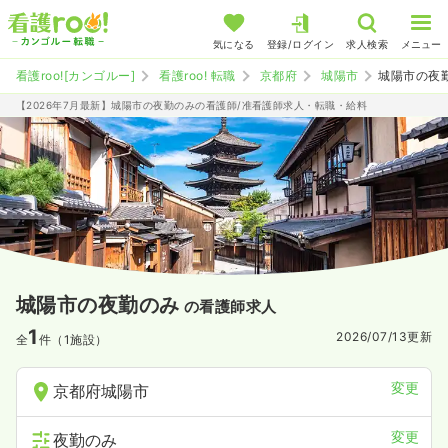
気になる
登録/ログイン
求人検索
メニュー
看護roo![カンゴルー]
看護roo! 転職
京都府
城陽市
城陽市の夜
【2026年7月最新】城陽市の夜勤のみの看護師/准看護師求人・転職・給料
城陽市の夜勤のみ
の看護師求人
1
2026/07/13
更新
全
件（1施設）
変更
京都府城陽市
変更
夜勤のみ