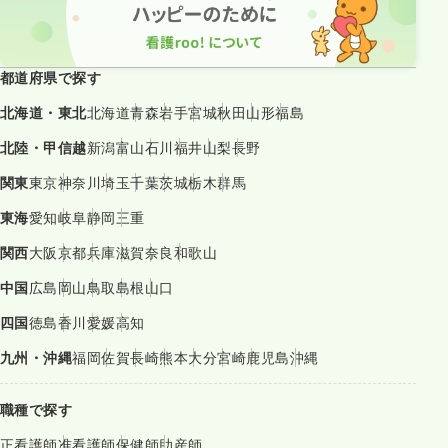
都道府県で探す
北海道・東北
北海道
青森
岩手
宮城
秋田
山形
福島
北陸・甲信越
新潟
富山
石川
福井
山梨
長野
関東
東京
神奈川
埼玉
千葉
茨城
栃木
群馬
東海
愛知
岐阜
静岡
三重
関西
大阪
京都
兵庫
滋賀
奈良
和歌山
中国
広島
岡山
鳥取
島根
山口
四国
徳島
香川
愛媛
高知
九州・沖縄
福岡
佐賀
長崎
熊本
大分
宮崎
鹿児島
沖縄
職種で探す
正看護師
准看護師
保健師
助産師