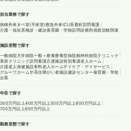
担当業務で探す
病棟
外来
オペ室(手術室)
救急外来
ICU系
透析
訪問看護
介護・福祉系
検診・健診
保育園・学校
訪問診療
内視鏡
治験関連
施設形態で探す
一般病院
大学病院
一般＋療養
療養型病院
精神科病院
クリニック
美容クリニック
訪問看護
介護施設
特別養護老人ホーム
介護老人保健施設
有料老人ホーム
デイケア・デイサービス
グループホーム
サ高住
障がい者施設
健診センター
保育園・学校
企業
年収で探す
300万円以上
400万円以上
500万円以上
600万円以上
700万円以上
800万円以上
勤務形態で探す