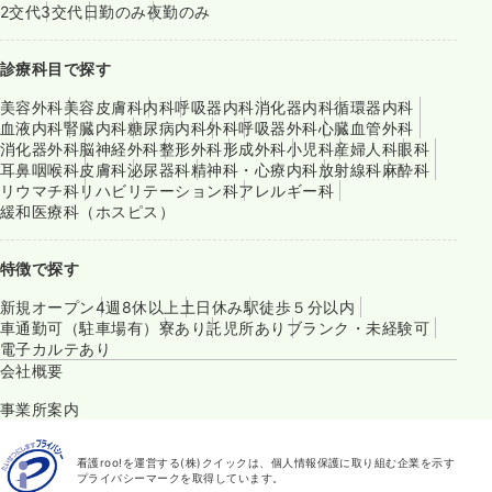
2交代
3交代
日勤のみ
夜勤のみ
診療科目で探す
美容外科
美容皮膚科
内科
呼吸器内科
消化器内科
循環器内科
血液内科
腎臓内科
糖尿病内科
外科
呼吸器外科
心臓血管外科
消化器外科
脳神経外科
整形外科
形成外科
小児科
産婦人科
眼科
耳鼻咽喉科
皮膚科
泌尿器科
精神科・心療内科
放射線科
麻酔科
リウマチ科
リハビリテーション科
アレルギー科
緩和医療科（ホスピス）
特徴で探す
新規オープン
4週8休以上
土日休み
駅徒歩５分以内
車通勤可（駐車場有）
寮あり
託児所あり
ブランク・未経験可
電子カルテあり
会社概要
事業所案内
看護roo!を運営する(株)クイックは、個人情報保護に取り組む企業を示す
プライバシーマークを取得しています。