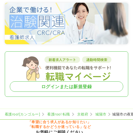
ログインまたは新規登録
看護roo![カンゴルー]
看護roo! 転職
京都府
城陽市
城陽市の夜
「希望に合う求人があるか知りたい」
「転職するかどうか迷っている」など
お気軽にご相談ください