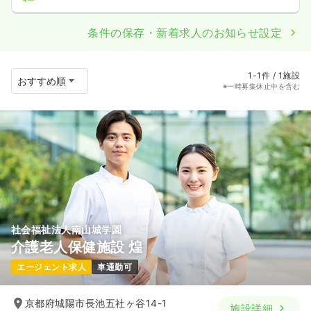
条件の保存・新着求人のお知らせ設定
1-1件 / 1施設
※一時募集休止中を含む
社会福祉法人南山城学園
介護老人保健施設 煌
エージェント求人
車通勤可
京都府城陽市長池五社ヶ谷14-1
施設詳細