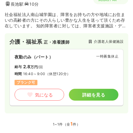
長池駅
10分
社会福祉法人南山城学園は、障害をお持ちの方や地域にお住ま
いの高齢者の方にその人らしい豊かな人生を送って頂くため存
在しています。 知的障害者に対しては、障害者支援施設・デイ
サービス・グループホーム等を設置し、利用者とそのご家族に
対する総合的支援を行っています。 また身体障害者に対して
介護・福祉系
介護老人保健施設
正・准看護師
は、デイサービスや障害者生活支援センターを運営していま
す。 さらに高齢者に対しては、住み慣れた地域で豊かに生活を
続けていただくため、通所リハビリテーションや居宅介護支援
一時募集休止
夜勤のみ（パート）
事業所等を併設した介護老人保健施設を運営しています。
2.8
給与
万円
/回
時間
16:40～9:00
（休憩120分）
ブランク可
気になる
詳細を見る
1
1~1件（全
件）