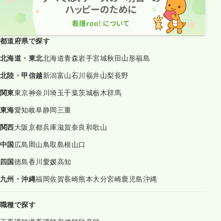
都道府県で探す
北海道・東北
北海道
青森
岩手
宮城
秋田
山形
福島
北陸・甲信越
新潟
富山
石川
福井
山梨
長野
関東
東京
神奈川
埼玉
千葉
茨城
栃木
群馬
東海
愛知
岐阜
静岡
三重
関西
大阪
京都
兵庫
滋賀
奈良
和歌山
中国
広島
岡山
鳥取
島根
山口
四国
徳島
香川
愛媛
高知
九州・沖縄
福岡
佐賀
長崎
熊本
大分
宮崎
鹿児島
沖縄
職種で探す