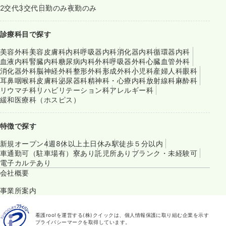
2交代
3交代
日勤のみ
夜勤のみ
診療科目で探す
美容外科
美容皮膚科
内科
呼吸器内科
消化器内科
循環器内科
血液内科
腎臓内科
糖尿病内科
外科
呼吸器外科
心臓血管外科
消化器外科
脳神経外科
整形外科
形成外科
小児科
産婦人科
眼科
耳鼻咽喉科
皮膚科
泌尿器科
精神科・心療内科
放射線科
麻酔科
リウマチ科
リハビリテーション科
アレルギー科
緩和医療科（ホスピス）
特徴で探す
新規オープン
4週8休以上
土日休み
駅徒歩５分以内
車通勤可（駐車場有）
寮あり
託児所あり
ブランク・未経験可
電子カルテあり
会社概要
事業所案内
看護roo!を運営する(株)クイックは、個人情報保護に取り組む企業を示す
プライバシーマークを取得しています。