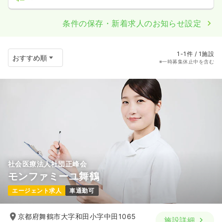
条件の保存・新着求人のお知らせ設定
1-1件 / 1施設
※一時募集休止中を含む
社会医療法人社団正峰会
モンファミーユ舞鶴
エージェント求人
車通勤可
京都府舞鶴市大字和田小字中田1065
施設詳細