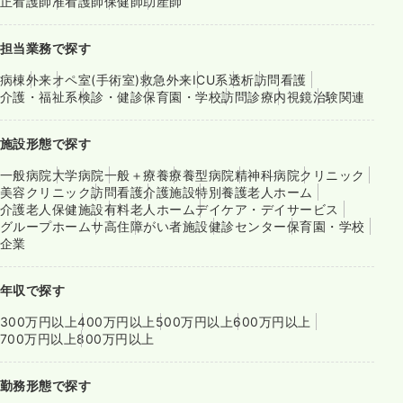
正看護師
准看護師
保健師
助産師
担当業務で探す
病棟
外来
オペ室(手術室)
救急外来
ICU系
透析
訪問看護
介護・福祉系
検診・健診
保育園・学校
訪問診療
内視鏡
治験関連
施設形態で探す
一般病院
大学病院
一般＋療養
療養型病院
精神科病院
クリニック
美容クリニック
訪問看護
介護施設
特別養護老人ホーム
介護老人保健施設
有料老人ホーム
デイケア・デイサービス
グループホーム
サ高住
障がい者施設
健診センター
保育園・学校
企業
年収で探す
300万円以上
400万円以上
500万円以上
600万円以上
700万円以上
800万円以上
勤務形態で探す