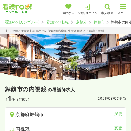
気になる
登録/ログイン
求人検索
メニュー
看護roo![カンゴルー]
看護roo! 転職
京都府
舞鶴市
舞鶴市の内
【2026年8月最新】舞鶴市の内視鏡の看護師/准看護師求人・転職・給料
舞鶴市の内視鏡
の看護師求人
1
2026/08/03
更新
全
件（1施設）
変更
京都府舞鶴市
変更
内視鏡