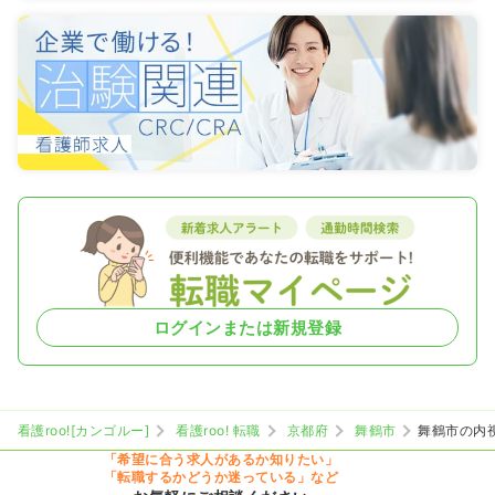
ログインまたは新規登録
看護roo![カンゴルー]
看護roo! 転職
京都府
舞鶴市
舞鶴市の内
「希望に合う求人があるか知りたい」
「転職するかどうか迷っている」など