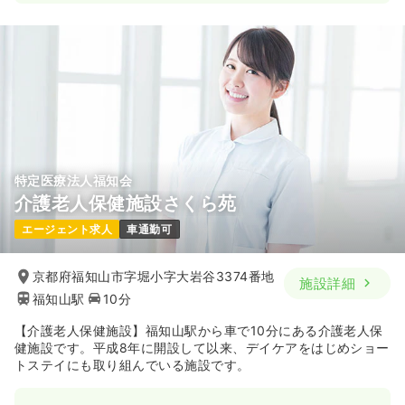
一時募集休止
日勤のみ（常勤）
24.2〜25.4
給与
万円
/月
賞与2.1ヶ月
※一例
時間
8:15～17:15
（休憩60分）
日曜休み
月給25万円以上可
気になる
詳細を見る
特定医療法人福知会
介護老人保健施設さくら苑
エージェント求人
車通勤可
京都府福知山市字堀小字大岩谷3374番地
施設詳細
福知山駅
10分
【介護老人保健施設】福知山駅から車で10分にある介護老人保
健施設です。平成8年に開設して以来、デイケアをはじめショー
トステイにも取り組んでいる施設です。