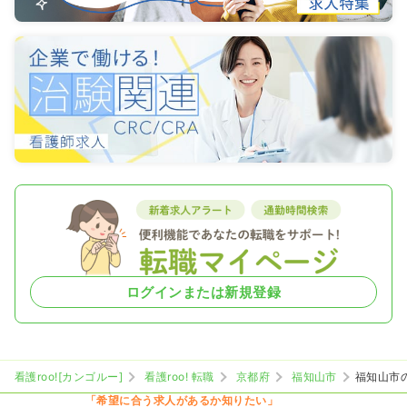
ログインまたは新規登録
看護roo![カンゴルー]
看護roo! 転職
京都府
福知山市
福知山市
「希望に合う求人があるか知りたい」