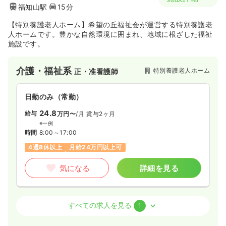
福知山駅
15分
【特別養護老人ホーム】希望の丘福祉会が運営する特別養護老
人ホームです。豊かな自然環境に囲まれ、地域に根ざした福祉
施設です。
介護・福祉系
特別養護老人ホーム
正・准看護師
日勤のみ（常勤）
24.8
給与
万円〜
/月
賞与2ヶ月
※一例
時間
8:00～17:00
4週8休以上
月給24万円以上可
気になる
詳細を見る
介護・福祉系
デイケア・デイサービス
正・准看護師
すべての求人を見る
1