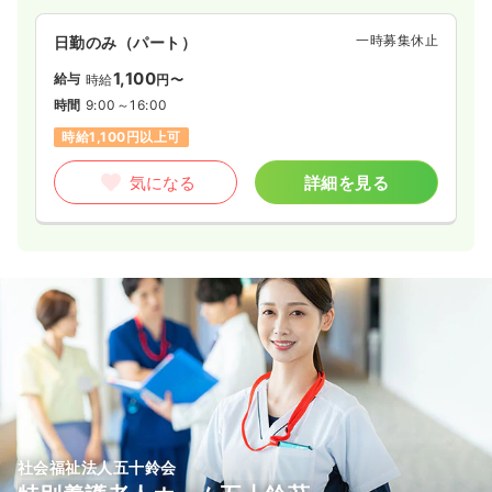
一時募集休止
日勤のみ（パート）
1,100
給与
時給
円〜
時間
9:00～16:00
時給1,100円以上可
気になる
詳細を見る
社会福祉法人五十鈴会