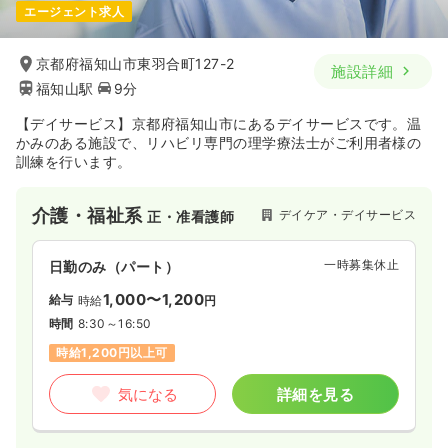
エージェント求人
京都府福知山市東羽合町127-2
施設詳細
福知山駅
9分
【デイサービス】京都府福知山市にあるデイサービスです。温
かみのある施設で、リハビリ専門の理学療法士がご利用者様の
訓練を行います。
介護・福祉系
デイケア・デイサービス
正・准看護師
一時募集休止
日勤のみ（パート）
1,000〜1,200
給与
時給
円
時間
8:30～16:50
時給1,200円以上可
気になる
詳細を見る