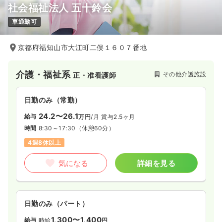
社会福祉法人 五十鈴会
車通勤可
京都府福知山市大江町二俣１６０７番地
介護・福祉系
その他介護施設
正・准看護師
日勤のみ（常勤）
24.2〜26.1
給与
万円
/月
賞与2.5ヶ月
時間
8:30～17:30
（休憩60分）
4週8休以上
気になる
詳細を見る
日勤のみ（パート）
1,300〜1,400
給与
時給
円