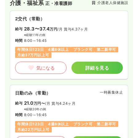
介護・福祉系
介護老人保健施設
正・准看護師
2交代（常勤）
28.3〜37.4
給与
万円
/月
賞与4.37ヶ月
※経験11年の例
時間
8:00～16:45
年間休日123日
4週8休以上
ブランク可
第二新卒可
月給37万円以上可
気になる
詳細を見る
一時募集休止
日勤のみ（常勤）
21.0
給与
万円〜
/月
賞与4.24ヶ月
※経験20年の例
時間
8:00～16:45
年間休日123日
4週8休以上
ブランク可
第二新卒可
月給22万円以上可