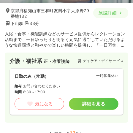
京都府福知山市三和町友渕小字大原野79
施設詳細
番地132
下山駅
33分
入浴・食事・機能訓練などのサービス提供からレクレーション
活動まで、一日ゆったりと明るく元気に過ごしていただけるよ
うな快適環境と和やかで楽しい時間を提供し、「一日万笑」を
お届けします。
介護・福祉系
デイケア・デイサービス
正・准看護師
一時募集休止
日勤のみ（常勤）
給与
お問い合わせください
時間
8:30～17:00
気になる
詳細を見る
13