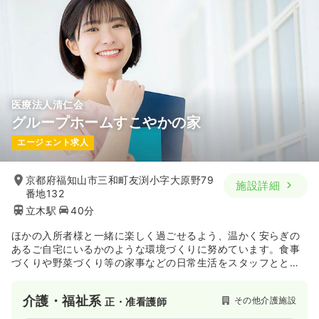
医療法人清仁会
グループホームすこやかの家
エージェント求人
京都府福知山市三和町友渕小字大原野79
施設詳細
番地132
立木駅
40分
ほかの入所者様と一緒に楽しく過ごせるよう、温かく安らぎの
あるご自宅にいるかのような環境づくりに努めています。食事
づくりや野菜づくり等の家事などの日常生活をスタッフととも
に行いながら、家庭的で落ち着いた雰囲気の中で過ごしていた
だきます。
介護・福祉系
その他介護施設
正・准看護師