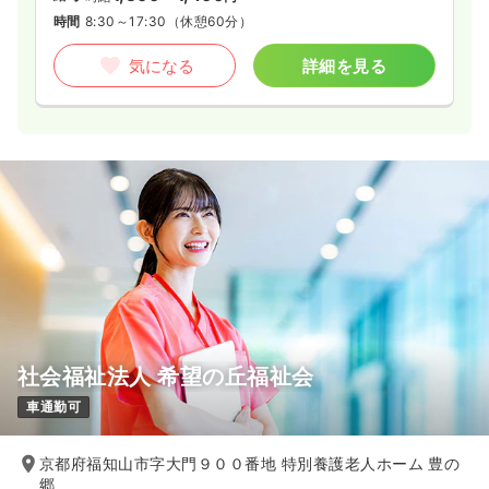
時間
8:30～17:30
（休憩60分）
気になる
詳細を見る
社会福祉法人 希望の丘福祉会
車通勤可
京都府福知山市字大門９００番地 特別養護老人ホーム 豊の
郷