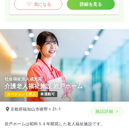
気になる
詳細を見る
社会福祉法人成光苑
介護老人福祉施設 岩戸ホーム
エージェント求人
車通勤可
京都府福知山市猪野々31-1
施設詳細
岩戸ホームは昭和５４年開苑した老人福祉施設です。