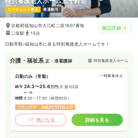
特別養護老人ホーム五十鈴荘
エージェント求人
車通勤可
京都府福知山市大江町二俣1607番地
施設詳細
二俣駅
15分
日勤常勤♪福知山市に有る特別養護老人ホームです！
介護・福祉系
特別養護老人ホーム
正・准看護師
一時募集休止
日勤のみ（常勤）
24.3〜25.6
給与
万円
/月
賞与2回
※一例
時間
8:30～17:30
（休憩60分）
ブランク可
月給25万円以上可
気になる
詳細を見る