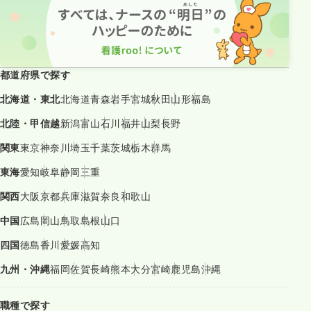
都道府県で探す
北海道・東北
北海道
青森
岩手
宮城
秋田
山形
福島
北陸・甲信越
新潟
富山
石川
福井
山梨
長野
関東
東京
神奈川
埼玉
千葉
茨城
栃木
群馬
東海
愛知
岐阜
静岡
三重
関西
大阪
京都
兵庫
滋賀
奈良
和歌山
中国
広島
岡山
鳥取
島根
山口
四国
徳島
香川
愛媛
高知
九州・沖縄
福岡
佐賀
長崎
熊本
大分
宮崎
鹿児島
沖縄
職種で探す