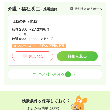
介護・福祉系
特別養護老人ホーム
正・准看護師
日勤のみ（常勤）
23.6〜27.2
給与
万円
/月
※一例
時間
9:00～18:00
（休憩60分）
オンコールあり
月給27万円以上可
気になる
詳細を見る
訪問看護
特別養護老人ホーム
正看護師
すべての求人を見る
1
一時募集休止
日勤のみ（常勤）
22.0
給与
万円〜
/月
賞与2回
※一例
検索条件を保存しておく？
時間
7:00～16:00
あとから簡単に検索
月給22万円以上可