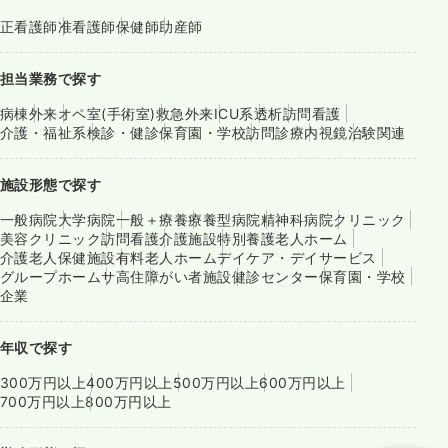
正看護師
准看護師
保健師
助産師
担当業務で探す
病棟
外来
オペ室(手術室)
救急外来
ICU系
透析
訪問看護
介護・福祉系
検診・健診
保育園・学校
訪問診療
内視鏡
治験関連
施設形態で探す
一般病院
大学病院
一般＋療養
療養型病院
精神科病院
クリニック
美容クリニック
訪問看護
介護施設
特別養護老人ホーム
介護老人保健施設
有料老人ホーム
デイケア・デイサービス
グループホーム
サ高住
障がい者施設
健診センター
保育園・学校
企業
年収で探す
300万円以上
400万円以上
500万円以上
600万円以上
700万円以上
800万円以上