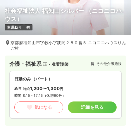
社会福祉法人 福知山シルバー （ニコニコハ
ウス）
車通勤可
寮
京都府福知山市字牧小字狭間２５０番５ ニコニコハウスりん
ご村
介護・福祉系
その他介護施設
正・准看護師
日勤のみ（パート）
1,200〜1,300
給与
時給
円
時間
8:15～17:15
（休憩60分）
気になる
詳細を見る