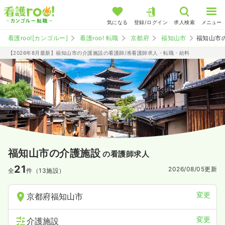
気になる
登録/ログイン
求人検索
メニュー
看護roo![カンゴルー]
看護roo! 転職
京都府
福知山市
福知山市
【2026年8月最新】福知山市の介護施設の看護師/准看護師求人・転職・給料
福知山市の介護施設
の看護師求人
21
2026/08/05
更新
全
件（13施設）
変更
京都府福知山市
変更
介護施設