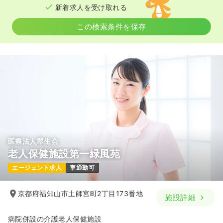
新着求人を受け取れる
気になる
詳細を見る
この検索条件を保存
医療法人翠生会
老人保健施設第一緑風苑
エージェント求人
車通勤可
京都府福知山市土師宮町2丁目173番地
施設詳細
病院併設の介護老人保健施設