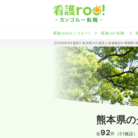
看護roo![カンゴルー]
看護roo! 転職
【2026年8月最新】熊本県の介護老人保健施設の看護師/
熊本県の
92
全
件（51施設）