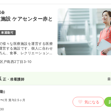
誠会
施設 ケアセンター赤と
車通勤可
で様々な医療施設を運営する医療
運営する施設です。個人に合わせ
ろん、食事、レクリエーション、
通し、その人らしい自立した在宅
区戸島西2丁目3-10
お手伝いをしています。
系
正・准看護師
勤）
円〜
/月
賞与2.5ヶ月
気になる
:30