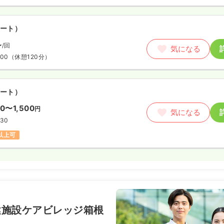
ート）
〜
/回
気になる
:00
（休憩120分）
ート）
00〜1,500
円
気になる
:30
円以上可
健施設ケアビレッジ箱根