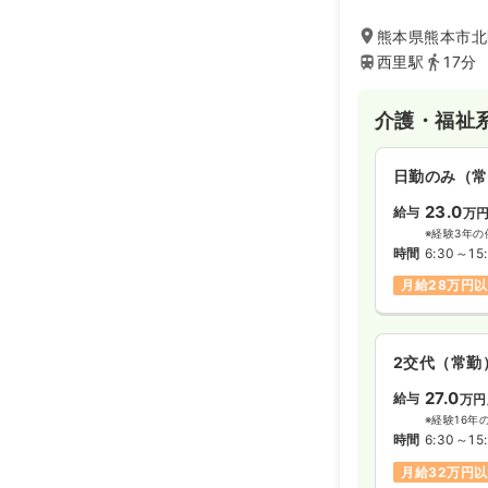
熊本県熊本市北
西里駅
17分
介護・福祉
日勤のみ（常
23.0
給与
万
※経験3年の
時間
6:30～15
月給28万円
2交代（常勤
27.0
給与
万円
※経験16年
時間
6:30～15
月給32万円