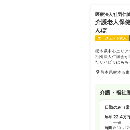
医療法人社団仁
介護老人保健
んぼ
エージェント求人
熊本県中心エリア
社団法人仁誠会が
たリハビリはもち
趣味の講座活動を
熊本県熊本市東
生活が継続できる
介護・福祉
日勤のみ（常
22.4
給与
万
※一例
時間
8:30～17