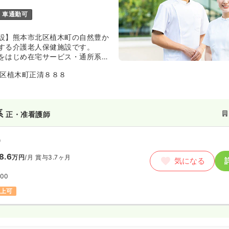
車通勤可
設】熊本市北区植木町の自然豊か
する介護老人保健施設です。
をはじめ在宅サービス・通所系・
いニーズに合わせた多様なサービ
区植木町正清８８８
総合力によるワンストップサービ
者になっても元気でその人らしく
づくりに貢献しています。
系
正・准看護師
）
8.6
万円
/月
賞与3.7ヶ月
気になる
:00
以上可