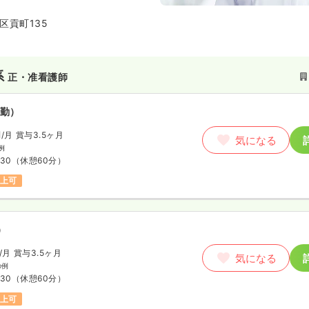
区貢町135
系
正・准看護師
勤）
円
/月
賞与3.5ヶ月
気になる
例
:30
（休憩60分）
以上可
）
/月
賞与3.5ヶ月
気になる
の例
:30
（休憩60分）
以上可