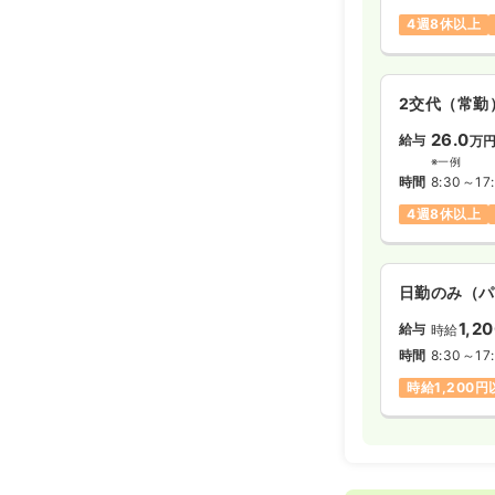
4週8休以上
2交代（常勤
26.0
給与
万
※一例
時間
8:30～17
4週8休以上
日勤のみ（パ
1,2
給与
時給
時間
8:30～17
時給1,200