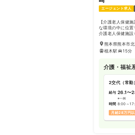
崎
エージェント求人
【介護老人保健施
な環境の中に位置
介護老人保健施設
入所系など、幅広
熊本県熊本市北
ス展開によって、
スを実現し、高齢
植木駅
15分
生きていける地域
介護・福祉
2交代（常勤
26.1〜2
給与
※一例
時間
8:00～17
月給28万円