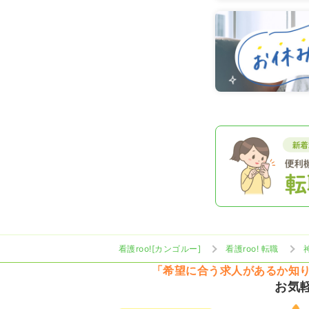
看護roo![カンゴルー]
看護roo! 転職
「希望に合う求人があるか知
お気