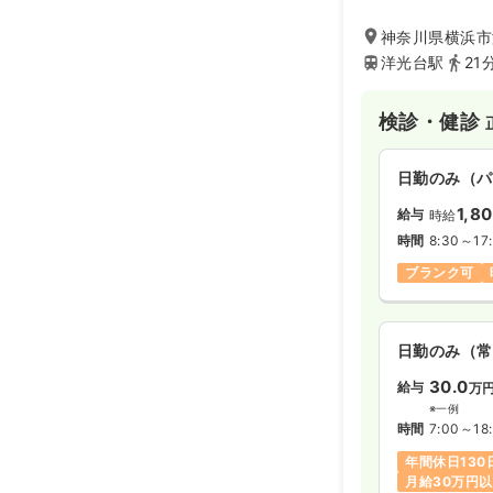
を担っているクリ
神奈川県横浜市港
洋光台駅
21
検診・健診
日勤のみ（パ
1,8
給与
時給
時間
8:30～17
ブランク可
日勤のみ（常
30.0
給与
万
※一例
時間
7:00～18
年間休日130
月給30万円