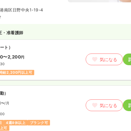
ニックです。
南区日野中央1-19-4
分
正・准看護師
ート）
00〜2,200
円
気になる
:30
時給2,200円以上可
勤）
円〜
/月
気になる
:00
日
4週8休以上
ブランク可
以上可