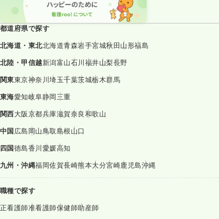
都道府県で探す
北海道・東北
北海道
青森
岩手
宮城
秋田
山形
福島
北陸・甲信越
新潟
富山
石川
福井
山梨
長野
関東
東京
神奈川
埼玉
千葉
茨城
栃木
群馬
東海
愛知
岐阜
静岡
三重
関西
大阪
京都
兵庫
滋賀
奈良
和歌山
中国
広島
岡山
鳥取
島根
山口
四国
徳島
香川
愛媛
高知
九州・沖縄
福岡
佐賀
長崎
熊本
大分
宮崎
鹿児島
沖縄
職種で探す
正看護師
准看護師
保健師
助産師