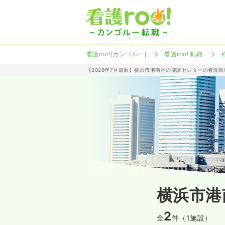
看護roo![カンゴルー]
看護roo! 転職
【2026年7月最新】横浜市港南区の健診センターの看護師
横浜市港
2
全
件（1施設）