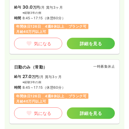
年間休日120日
4週8休以上
ブランク可
30.0
給与
万円
/月
賞与3ヶ月
※経験3年の例
気になる
詳細を見る
時間
8:45～17:15
（休憩60分）
年間休日126日
4週8休以上
ブランク可
月給40万円以上可
一時募集休止
2交代（常勤）
気になる
詳細を見る
31.0
給与
万円
/月
賞与3.85ヶ月
※経験4年の例
時間
8:30～17:00
一時募集休止
日勤のみ（常勤）
年間休日120日
4週8休以上
ブランク可
月給31万円以上可
27.0
給与
万円
/月
賞与3ヶ月
※経験3年の例
気になる
詳細を見る
時間
8:45～17:15
（休憩60分）
年間休日126日
4週8休以上
ブランク可
月給40万円以上可
一時募集休止
夜勤のみ（常勤）
気になる
詳細を見る
給与
お問い合わせください
時間
16:30～9:00