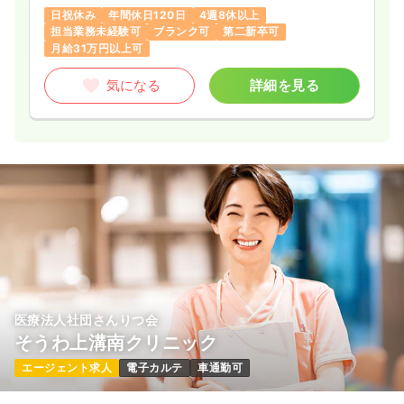
一時募集休止
2交代（常勤）
日祝休み
年間休日120日
4週8休以上
36.4
担当業務未経験可
ブランク可
第二新卒可
給与
万円〜
/月
賞与2.6ヶ月
月給31万円以上可
※経験5年の例
時間
8:30～17:15
（休憩45分）
気になる
詳細を見る
4週8休以上
月給37万円以上可
気になる
詳細を見る
医療法人社団さんりつ会
そうわ上溝南クリニック
エージェント求人
電子カルテ
車通勤可