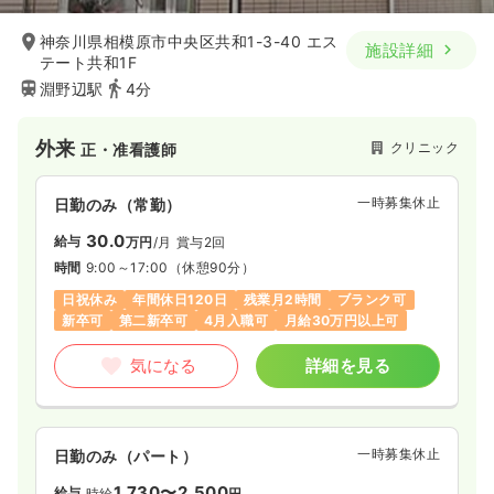
神奈川県相模原市中央区共和1-3-40 エス
施設詳細
テート共和1F
淵野辺駅
4分
外来
クリニック
正・准看護師
一時募集休止
日勤のみ（常勤）
30.0
給与
万円
/月
賞与2回
時間
9:00～17:00
（休憩90分）
日祝休み
年間休日120日
残業月2時間
ブランク可
新卒可
第二新卒可
4月入職可
月給30万円以上可
気になる
詳細を見る
一時募集休止
日勤のみ（パート）
1,730〜2,500
給与
時給
円