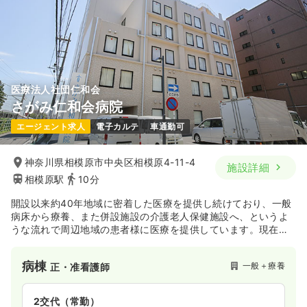
4週8休以上
ブランク可
気になる
詳細を見る
医療法人社団仁和会
日勤のみ（パート）
さがみ仁和会病院
給与
お問い合わせください
エージェント求人
電子カルテ
車通勤可
時間
8:45～17:30
ブランク可
神奈川県相模原市中央区相模原4-11-4
施設詳細
相模原駅
10分
気になる
詳細を見る
開設以来約40年地域に密着した医療を提供し続けており、一般
病床から療養、また併設施設の介護老人保健施設へ、というよ
病棟
一般病院
助産師
うな流れで周辺地域の患者様に医療を提供しています。現在、
グループホームも計画中です。
一時募集休止
日勤のみ（常勤）
病棟
一般＋療養
正・准看護師
給与
お問い合わせください
時間
8:30～17:00
2交代（常勤）