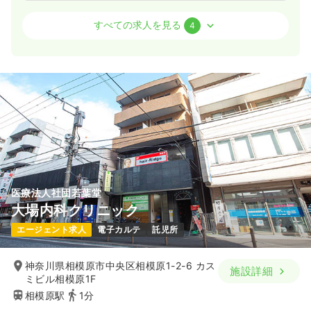
病棟
一般病院
助産師
すべての求人を見る
4
一時募集休止
2交代（常勤）
42.3
給与
万円〜
/月
賞与2回
※経験9年の例
時間
8:30～17:15
4週8休以上
ブランク可
月給40万円以上可
気になる
詳細を見る
医療法人社団若葉堂
オペ室(手術室)
一般病院
正看護師
大場内科クリニック
エージェント求人
電子カルテ
託児所
一時募集休止
日勤のみ（常勤）
34.5
給与
万円
/月
賞与69.3万円
神奈川県相模原市中央区相模原1-2-6 カス
施設詳細
※経験4年の例
ミビル相模原1F
時間
8:30～17:15
相模原駅
1分
日祝休み
4週8休以上
オンコールあり