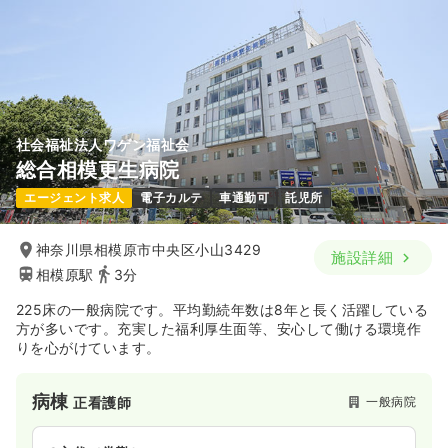
1,600
給与
時給
円〜
時間
8:30～17:15
土日祝休み
オンコールあり
時給1,600円以上可
気になる
詳細を見る
社会福祉法人ワゲン福祉会
総合相模更生病院
訪問看護
一般病院
正看護師
エージェント求人
電子カルテ
車通勤可
託児所
一時募集休止
日勤のみ（常勤）
神奈川県相模原市中央区小山3429
施設詳細
23.8
給与
万円
/月
賞与3.9ヶ月
相模原駅
3分
※経験3年の例
時間
8:15～17:00
225床の一般病院です。平均勤続年数は8年と長く活躍している
方が多いです。充実した福利厚生面等、安心して働ける環境作
土日祝休み
年間休日124日
オンコールあり
りを心がけています。
月給30万円以上可
気になる
詳細を見る
病棟
一般病院
正看護師