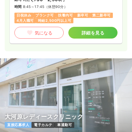
時間
8:45～17:45
（休憩90分）
日祝休み
ブランク可
扶養内可
新卒可
第二新卒可
4月入職可
時給2,500円以上可
気になる
詳細を見る
大河原レディースクリニック
直接応募求人
電子カルテ
車通勤可