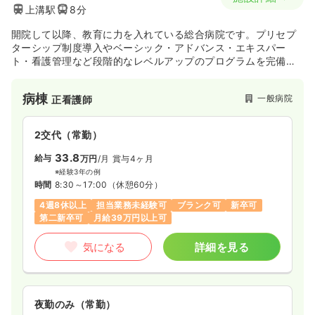
上溝駅
8分
開院して以降、教育に力を入れている総合病院です。プリセプ
ターシップ制度導入やベーシック・アドバンス・エキスパー
ト・看護管理など段階的なレベルアップのプログラムを完備し
ている為、スキルアップを目指したい方にオススメの病院で
す。
病棟
一般病院
正看護師
2交代（常勤）
33.8
給与
万円
/月
賞与4ヶ月
※経験3年の例
時間
8:30～17:00
（休憩60分）
4週8休以上
担当業務未経験可
ブランク可
新卒可
第二新卒可
月給39万円以上可
気になる
詳細を見る
夜勤のみ（常勤）