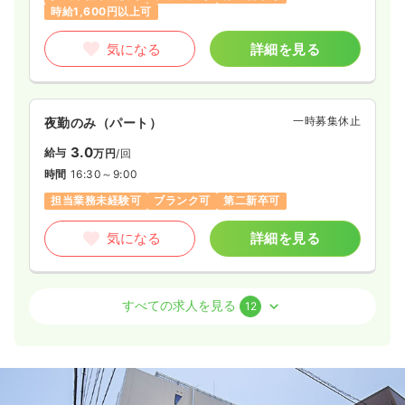
時給1,600円以上可
気になる
詳細を見る
一時募集休止
夜勤のみ（パート）
3.0
給与
万円
/回
時間
16:30～9:00
担当業務未経験可
ブランク可
第二新卒可
気になる
詳細を見る
外来
一般病院
正看護師
すべての求人を見る
12
2交代（常勤）
給与
お問い合わせください
時間
8:45～17:30