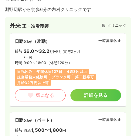
4週8休以上
担当業務未経験可
月給37万円以上可
淵野辺駅から徒歩6分の内科クリニックです
気になる
詳細を見る
外来
クリニック
正・准看護師
一時募集休止
日勤のみ（常勤）
一時募集休止
3交代（常勤）
26.0〜32.2
給与
万円
/月
賞与2ヶ月
給与
お問い合わせください
※一例
時間
8:30～17:15
時間
9:00～18:00
（休憩120分）
4週8休以上
担当業務未経験可
日祝休み
年間休日127日
4週8休以上
担当業務未経験可
ブランク可
第二新卒可
気になる
詳細を見る
月給32万円以上可
気になる
詳細を見る
透析
一般病院
正看護師
一時募集休止
2交代（常勤）
一時募集休止
日勤のみ（パート）
28.1
給与
万円
/月
賞与85.2万円
1,500〜1,800
給与
時給
円
※経験4年の例