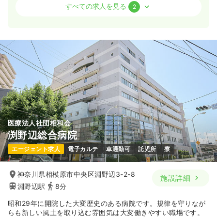
外来
一般病院
正看護師
すべての求人を見る
2
2交代（常勤）
31.7
給与
万円〜
/月
賞与4ヶ月
※経験4年の例
時間
8:30～17:00
（休憩60分）
日祝休み
4週8休以上
オンコールあり
月給31万円以上可
気になる
詳細を見る
医療法人社団相和会
渕野辺総合病院
一時募集休止
日勤のみ（常勤）
エージェント求人
電子カルテ
車通勤可
託児所
寮
25.9
給与
万円〜
/月
賞与4ヶ月
※経験3年の例
神奈川県相模原市中央区淵野辺3-2-8
施設詳細
時間
8:30～17:00
（休憩60分）
淵野辺駅
8分
日祝休み
4週8休以上
オンコールあり
月給28万円以上可
昭和29年に開院した大変歴史のある病院です。規律を守りなが
らも新しい風土を取り込む雰囲気は大変働きやすい職場です。