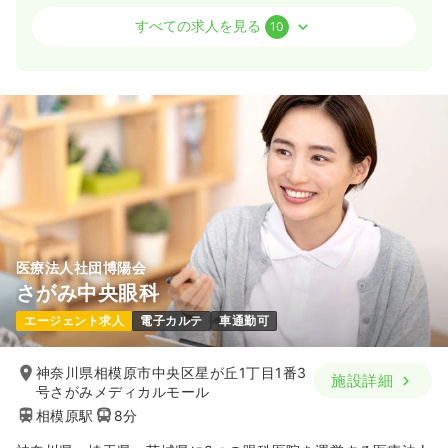
病棟
一般病院
正看護師
すべての求人を見る
10
一時募集休止
2交代（常勤）
28.7
給与
万円
/月
賞与95.8万円
※経験3年の例
時間
8:30～17:15
年間休日120日
4週8休以上
月給37万円以上可
気になる
詳細を見る
医療法人社団博陽会
外来
一般病院
正看護師
さがみ中央眼科
エージェント求人
電子カルテ
車通勤可
一時募集休止
2交代（常勤）
28.1
給与
万円
/月
賞与85.2万円
神奈川県相模原市中央区星が丘1丁目1番3
施設詳細
※経験4年の例
号さがみメディカルモール
時間
8:30～17:15
相模原駅
8分
月給28万円以上可