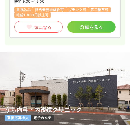
時間
9:00～13:00
時間
8:00～16:15
日祝休み
担当業務未経験可
ブランク可
第二新卒可
4週8休以上
月給28万円以上可
時給1,800円以上可
気になる
詳細を見る
気になる
詳細を見る
その他
一般病院
正看護師
一時募集休止
2交代（常勤）
28.1
給与
万円
/月
賞与85.2万円
※経験4年の例
時間
8:30～17:15
月給28万円以上可
気になる
詳細を見る
うち内科・内視鏡クリニック
直接応募求人
電子カルテ
一時募集休止
日勤のみ（パート）