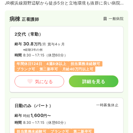
JR横浜線淵野辺駅から徒歩5分と立地環境も抜群に良い病院で
気になる
詳細を見る
す。
病棟
一般病院
正看護師
2交代（常勤）
30.8
給与
万円
/月
賞与4ヶ月
※経験3年の例
時間
8:30～17:15
（休憩60分）
年間休日124日
4週8休以上
担当業務未経験可
ブランク可
第二新卒可
月給40万円以上可
気になる
詳細を見る
一時募集休止
日勤のみ（パート）
1,600
給与
時給
円〜
時間
8:30～17:15
（休憩60分）
担当業務未経験可
ブランク可
第二新卒可