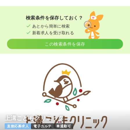
気になる
詳細を見る
検索条件を保存しておく？
透析
一般病院
正・准看護師
あとから簡単に検索
新着求人を受け取れる
一時募集休止
日勤のみ（常勤）
この検索条件を保存
26.0
給与
万円〜
/月
賞与3.5ヶ月
※経験5年の例
時間
7:00～15:45
4週8休以上
ブランク可
月給26万円以上可
気になる
詳細を見る
透析
一般病院
正看護師 / 管理職
一時募集休止
日勤のみ（常勤）
上溝こどもクリニック
給与
お問い合わせください
直接応募求人
電子カルテ
車通勤可