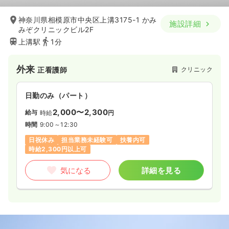
時間
7:30～16:00
4週8休以上
ブランク可
神奈川県相模原市中央区上溝3175-1 かみ
施設詳細
みぞクリニックビル2F
気になる
詳細を見る
上溝駅
1分
外来
クリニック
正看護師
オペ室(手術室)
一般病院
正・准看護師
日勤のみ（パート）
一時募集休止
日勤のみ（常勤）
2,000〜2,300
給与
時給
円
32.3
給与
万円
/月
賞与4ヶ月
時間
9:00～12:30
※経験25年の例
時間
8:30～17:15
日祝休み
担当業務未経験可
扶養内可
時給2,300円以上可
土日祝休み
年間休日120日
オンコールあり
月給32万円以上可
気になる
詳細を見る
気になる
詳細を見る
一時募集休止
日勤のみ（パート）