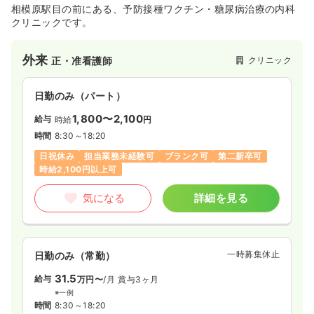
月給34万円以上可
相模原駅目の前にある、予防接種ワクチン・糖尿病治療の内科
クリニックです。
気になる
詳細を見る
外来
クリニック
正・准看護師
内視鏡
一般病院
正看護師
日勤のみ（パート）
1,800〜2,100
一時募集休止
給与
日勤のみ（常勤）
時給
円
時間
8:30～18:20
32.0
給与
万円〜
/月
賞与2.6ヶ月
日祝休み
担当業務未経験可
ブランク可
第二新卒可
※経験5年の例
時給2,100円以上可
時間
8:30～17:15
（休憩45分）
4週8休以上
オンコールあり
ブランク可
気になる
詳細を見る
月給32万円以上可
気になる
詳細を見る
一時募集休止
日勤のみ（常勤）
31.5
救急外来
給与
万円〜
/月
賞与3ヶ月
一般病院
正看護師
※一例
時間
8:30～18:20