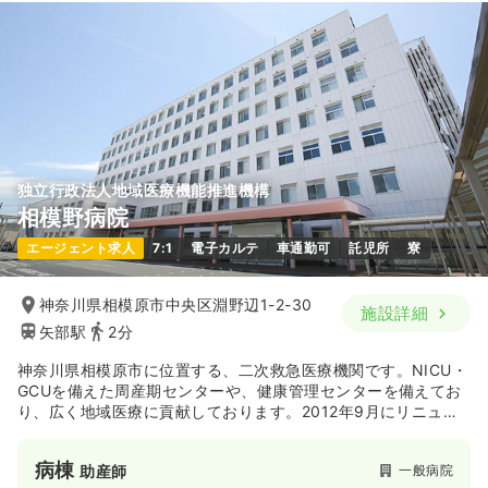
独立行政法人地域医療機能推進機構
相模野病院
エージェント求人
7:1
電子カルテ
車通勤可
託児所
寮
神奈川県相模原市中央区淵野辺1-2-30
施設詳細
矢部駅
2分
神奈川県相模原市に位置する、二次救急医療機関です。NICU・
GCUを備えた周産期センターや、健康管理センターを備えてお
り、広く地域医療に貢献しております。2012年9月にリニュー
アルされておりますので、院内はとても綺麗です♪
病棟
一般病院
助産師