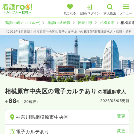
気になる
登録/ログイン
求人検索
メニュー
看護roo![カンゴルー]
看護roo! 転職
神奈川県
相模原市
相模原
【2026年8月最新】相模原市中央区の電子カルテありの看護師/准看護師求人・転職・給料
相模原市中央区の電子カルテあり
の看護師求人
68
2026/08/05
更新
全
件（20施設）
変更
神奈川県相模原市中央区
変更
電子カルテあり