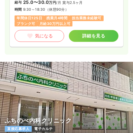
25.0〜30.0
給与
万円
/月
賞与2.5ヶ月
時間
9:30～18:30
（休憩90分）
年間休日125日
残業月4時間
担当業務未経験可
ブランク可
月給30万円以上可
気になる
詳細を見る
ふちのべ内科クリニック
直接応募求人
電子カルテ