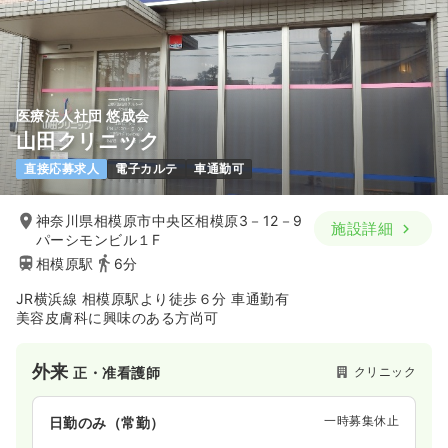
医療法人社団 悠成会
山田クリニック
直接応募求人
電子カルテ
車通勤可
神奈川県相模原市中央区相模原3－12－9
施設詳細
パーシモンビル１F
相模原駅
6分
JR横浜線 相模原駅より徒歩６分 車通勤有
美容皮膚科に興味のある方尚可
外来
クリニック
正・准看護師
一時募集休止
日勤のみ（常勤）