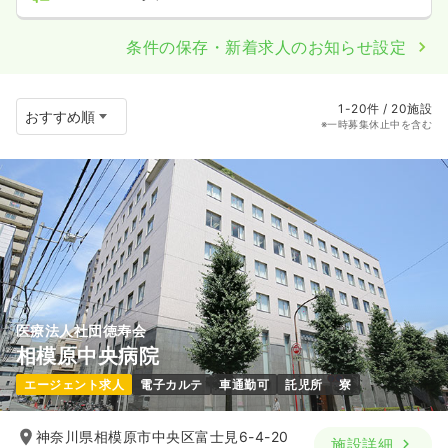
条件の保存・新着求人のお知らせ設定
1-20件 / 20施設
※一時募集休止中を含む
医療法人社団徳寿会
相模原中央病院
エージェント求人
電子カルテ
車通勤可
託児所
寮
神奈川県相模原市中央区富士見6-4-20
施設詳細