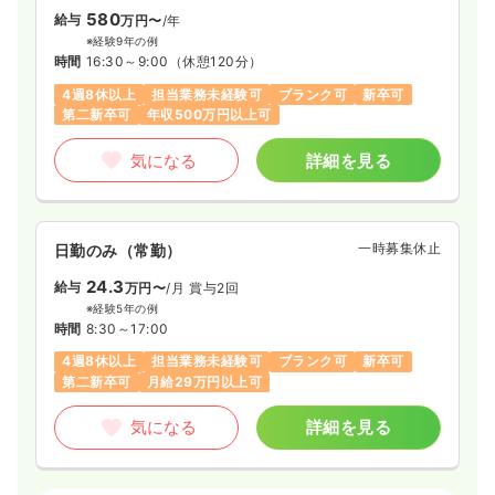
580
給与
万円〜
/年
※経験9年の例
時間
16:30～9:00
（休憩120分）
4週8休以上
担当業務未経験可
ブランク可
新卒可
第二新卒可
年収500万円以上可
気になる
詳細を見る
一時募集休止
日勤のみ（常勤）
24.3
給与
万円〜
/月
賞与2回
※経験5年の例
時間
8:30～17:00
4週8休以上
担当業務未経験可
ブランク可
新卒可
第二新卒可
月給29万円以上可
気になる
詳細を見る