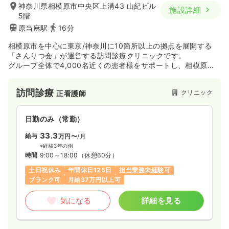
神奈川県相模原市中央区上溝43 山紀ビル
施設詳細
5階
原当麻駅
16分
相模原市を中心に東京/神奈川に10箇所以上の拠点を展開する
「さんりつ会」が運営する訪問診療クリニックです。
グループ全体で4,000名近くの患者様をサポートし、相模原市
にある療養病院の「愛慈会 相和病院」との連携によって、病院
での治療から在宅での療養までグループ内にてシームレスな看
訪問診療
クリニック
正看護師
護を提供しています。
日勤のみ（常勤）
33.3
給与
万円〜
/月
※経験3年の例
時間
9:00～18:00
（休憩60分）
土日祝休み
年間休日125日
担当業務未経験可
ブランク可
月給37万円以上可
気になる
詳細を見る