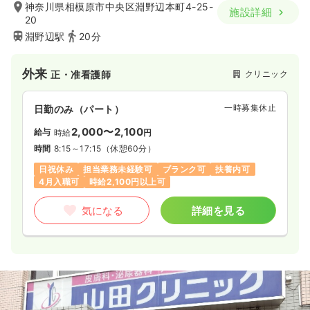
神奈川県相模原市中央区淵野辺本町4-25-
給与
お問い合わせください
施設詳細
20
時間
8:30～17:15
淵野辺駅
20分
気になる
詳細を見る
外来
クリニック
正・准看護師
一時募集休止
日勤のみ（パート）
2,000〜2,100
給与
時給
円
時間
8:15～17:15
（休憩60分）
日祝休み
担当業務未経験可
ブランク可
扶養内可
4月入職可
時給2,100円以上可
気になる
詳細を見る