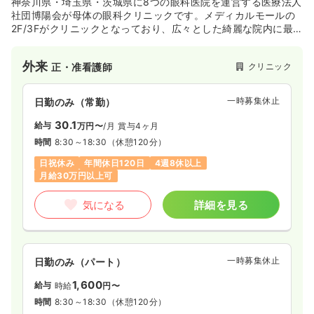
神奈川県・埼玉県・茨城県に8つの眼科医院を運営する医療法人
社団博陽会が母体の眼科クリニックです。メディカルモールの
気になる
詳細を見る
2F/3Fがクリニックとなっており、広々とした綺麗な院内に最
新機器が揃っています。
外来
クリニック
正・准看護師
一時募集休止
日勤のみ（パート）
1,600
給与
時給
円
一時募集休止
日勤のみ（常勤）
時間
8:30～17:15
30.1
給与
万円〜
/月
賞与4ヶ月
時給1,600円以上可
時間
8:30～18:30
（休憩120分）
日祝休み
年間休日120日
4週8休以上
気になる
詳細を見る
月給30万円以上可
気になる
詳細を見る
検診・健診
一般病院
正看護師
一時募集休止
日勤のみ（常勤）
一時募集休止
日勤のみ（パート）
給与
お問い合わせください
1,600
時間
6:00～14:30
給与
時給
円〜
時間
8:30～18:30
（休憩120分）
土日祝休み