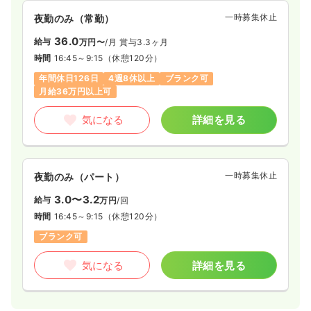
年間休日120日
4週8休以上
ブランク可
一時募集休止
夜勤のみ（常勤）
気になる
詳細を見る
36.0
給与
万円〜
/月
賞与3.3ヶ月
時間
16:45～9:15
（休憩120分）
年間休日126日
4週8休以上
ブランク可
月給36万円以上可
一時募集休止
日勤のみ（パート）
気になる
詳細を見る
給与
お問い合わせください
時間
8:30～17:00
ブランク可
一時募集休止
夜勤のみ（パート）
気になる
詳細を見る
3.0〜3.2
給与
万円
/回
時間
16:45～9:15
（休憩120分）
ブランク可
一時募集休止
夜勤のみ（パート）
給与
お問い合わせください
気になる
詳細を見る
時間
16:30～9:00
ブランク可