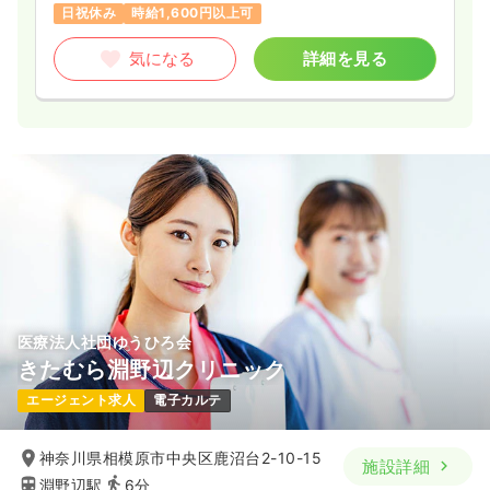
日祝休み
時給1,600円以上可
気になる
詳細を見る
気になる
詳細を見る
一時募集休止
2交代（常勤）
25.4
給与
万円〜
/月
賞与2回
※一例
時間
8:00～16:45
土日祝休み
月給25万円以上可
気になる
詳細を見る
医療法人社団ゆうひろ会
ICU系
一般病院
正看護師
きたむら淵野辺クリニック
エージェント求人
電子カルテ
一時募集休止
2交代（常勤）
28.1
給与
万円
/月
賞与85.2万円
神奈川県相模原市中央区鹿沼台2-10-15
施設詳細
※経験4年の例
時間
8:30～17:15
淵野辺駅
6分