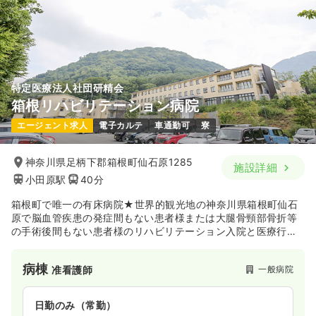
特定医療法人社団研精会
箱根リハビリテーション病院
エージェント求人
電子カルテ
車通勤可
寮
神奈川県足柄下郡箱根町仙石原1285
施設詳細
小田原駅
40分
箱根町で唯一の有床病院★世界的観光地の神奈川県箱根町仙石
原で脳血管疾患の発症間もない患者様または大腿骨頸部骨折等
の手術後間もない患者様のリハビリテーション入院と医療行為
が必要な患者様の療養入院が可能な病院です。
病棟
一般病院
准看護師
日勤のみ（常勤）