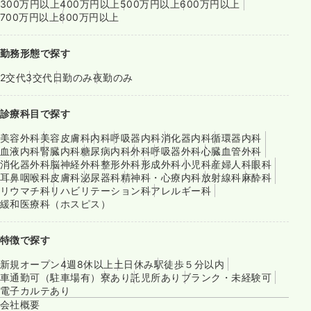
300万円以上
400万円以上
500万円以上
600万円以上
700万円以上
800万円以上
勤務形態で探す
2交代
3交代
日勤のみ
夜勤のみ
診療科目で探す
美容外科
美容皮膚科
内科
呼吸器内科
消化器内科
循環器内科
血液内科
腎臓内科
糖尿病内科
外科
呼吸器外科
心臓血管外科
消化器外科
脳神経外科
整形外科
形成外科
小児科
産婦人科
眼科
耳鼻咽喉科
皮膚科
泌尿器科
精神科・心療内科
放射線科
麻酔科
リウマチ科
リハビリテーション科
アレルギー科
緩和医療科（ホスピス）
特徴で探す
新規オープン
4週8休以上
土日休み
駅徒歩５分以内
車通勤可（駐車場有）
寮あり
託児所あり
ブランク・未経験可
電子カルテあり
会社概要