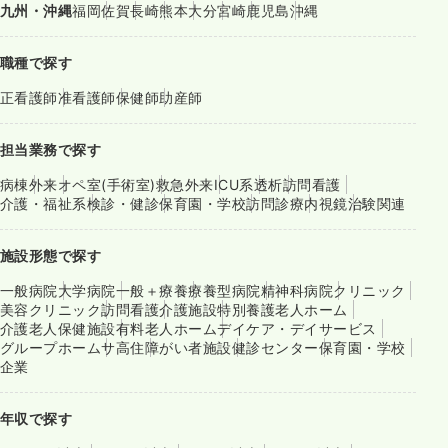
九州・沖縄
福岡
佐賀
長崎
熊本
大分
宮崎
鹿児島
沖縄
職種で探す
正看護師
准看護師
保健師
助産師
担当業務で探す
病棟
外来
オペ室(手術室)
救急外来
ICU系
透析
訪問看護
介護・福祉系
検診・健診
保育園・学校
訪問診療
内視鏡
治験関連
施設形態で探す
一般病院
大学病院
一般＋療養
療養型病院
精神科病院
クリニック
美容クリニック
訪問看護
介護施設
特別養護老人ホーム
介護老人保健施設
有料老人ホーム
デイケア・デイサービス
グループホーム
サ高住
障がい者施設
健診センター
保育園・学校
企業
年収で探す