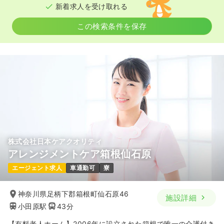
新着求人を受け取れる
この検索条件を保存
株式会社日本ケアクオリティ
アレンジメントケア箱根仙石原
エージェント求人
車通勤可
寮
神奈川県足柄下郡箱根町仙石原46
施設詳細
小田原駅
43分
【有料老人ホーム】2006年に設立された箱根で唯一の介護付き