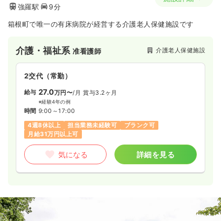
強羅駅
9分
箱根町で唯一の有床病院が経営する介護老人保健施設です
介護・福祉系
介護老人保健施設
准看護師
2交代（常勤）
27.0
給与
万円〜
/月
賞与3.2ヶ月
※経験4年の例
時間
9:00～17:00
4週8休以上
担当業務未経験可
ブランク可
月給31万円以上可
気になる
詳細を見る