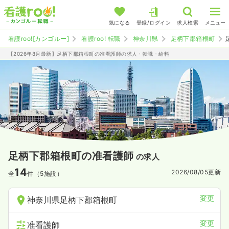
気になる
登録/ログイン
求人検索
メニュー
看護roo![カンゴルー]
看護roo! 転職
神奈川県
足柄下郡箱根町
【2026年8月最新】足柄下郡箱根町の准看護師の求人・転職・給料
足柄下郡箱根町の准看護師
の求人
14
2026/08/05
更新
全
件（5施設）
変更
神奈川県足柄下郡箱根町
変更
准看護師