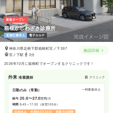
気になる
詳細を見る
新規オープン
箱根かしわざき診療所
直接応募求人
電子カルテ
神奈川県足柄下郡箱根町宮ノ下397
施設詳細
宮ノ下駅
3分
2026年10月に箱根町でオープンするクリニックです！
外来
クリニック
准看護師
一時募集休止
日勤のみ（常勤）
25.0〜27.0
給与
万円
/月
時間
8:45～17:30
（休憩105分）
日祝休み
年間休日120日
残業月5時間