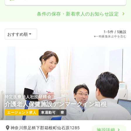
条件の保存・新着求人のお知らせ設定
1-5件 / 5施設
※一時募集休止中を含む
特定医療法人社団研精会
介護老人保健施設デンマークイン箱根
エージェント求人
車通勤可
寮
神奈川県足柄下郡箱根町仙石原1285
施設詳細