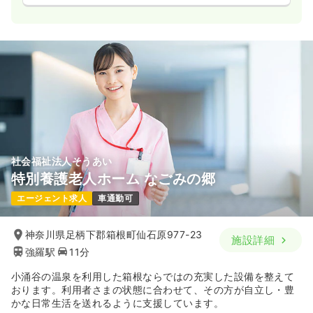
社会福祉法人そうあい
特別養護老人ホーム なごみの郷
エージェント求人
車通勤可
神奈川県足柄下郡箱根町仙石原977-23
施設詳細
強羅駅
11分
小涌谷の温泉を利用した箱根ならではの充実した設備を整えて
おります。利用者さまの状態に合わせて、その方が自立し・豊
かな日常生活を送れるように支援しています。