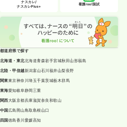
ナスカレ/
看護roo!国試
ナスカレPlus+
都道府県で探す
北海道・東北
北海道
青森
岩手
宮城
秋田
山形
福島
北陸・甲信越
新潟
富山
石川
福井
山梨
長野
関東
東京
神奈川
埼玉
千葉
茨城
栃木
群馬
東海
愛知
岐阜
静岡
三重
関西
大阪
京都
兵庫
滋賀
奈良
和歌山
中国
広島
岡山
鳥取
島根
山口
四国
徳島
香川
愛媛
高知