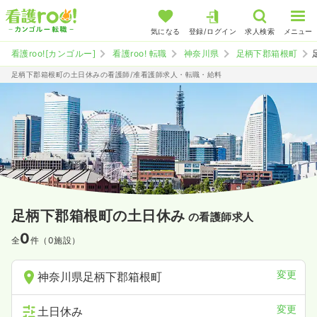
気になる
登録/ログイン
求人検索
メニュー
看護roo![カンゴルー]
看護roo! 転職
神奈川県
足柄下郡箱根町
足柄下郡箱根町の土日休みの看護師/准看護師求人・転職・給料
足柄下郡箱根町の土日休み
の看護師求人
0
全
件（0施設）
変更
神奈川県足柄下郡箱根町
変更
土日休み