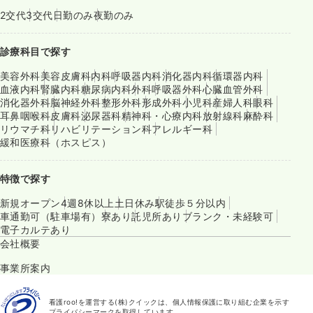
2交代
3交代
日勤のみ
夜勤のみ
診療科目で探す
美容外科
美容皮膚科
内科
呼吸器内科
消化器内科
循環器内科
血液内科
腎臓内科
糖尿病内科
外科
呼吸器外科
心臓血管外科
消化器外科
脳神経外科
整形外科
形成外科
小児科
産婦人科
眼科
耳鼻咽喉科
皮膚科
泌尿器科
精神科・心療内科
放射線科
麻酔科
リウマチ科
リハビリテーション科
アレルギー科
緩和医療科（ホスピス）
特徴で探す
新規オープン
4週8休以上
土日休み
駅徒歩５分以内
車通勤可（駐車場有）
寮あり
託児所あり
ブランク・未経験可
電子カルテあり
会社概要
事業所案内
看護roo!を運営する(株)クイックは、個人情報保護に取り組む企業を示す
プライバシーマークを取得しています。