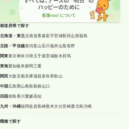
都道府県で探す
北海道・東北
北海道
青森
岩手
宮城
秋田
山形
福島
北陸・甲信越
新潟
富山
石川
福井
山梨
長野
関東
東京
神奈川
埼玉
千葉
茨城
栃木
群馬
東海
愛知
岐阜
静岡
三重
関西
大阪
京都
兵庫
滋賀
奈良
和歌山
中国
広島
岡山
鳥取
島根
山口
四国
徳島
香川
愛媛
高知
九州・沖縄
福岡
佐賀
長崎
熊本
大分
宮崎
鹿児島
沖縄
職種で探す