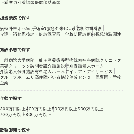
正看護師
准看護師
保健師
助産師
担当業務で探す
病棟
外来
オペ室(手術室)
救急外来
ICU系
透析
訪問看護
介護・福祉系
検診・健診
保育園・学校
訪問診療
内視鏡
治験関連
施設形態で探す
一般病院
大学病院
一般＋療養
療養型病院
精神科病院
クリニック
美容クリニック
訪問看護
介護施設
特別養護老人ホーム
介護老人保健施設
有料老人ホーム
デイケア・デイサービス
グループホーム
サ高住
障がい者施設
健診センター
保育園・学校
企業
年収で探す
300万円以上
400万円以上
500万円以上
600万円以上
700万円以上
800万円以上
勤務形態で探す