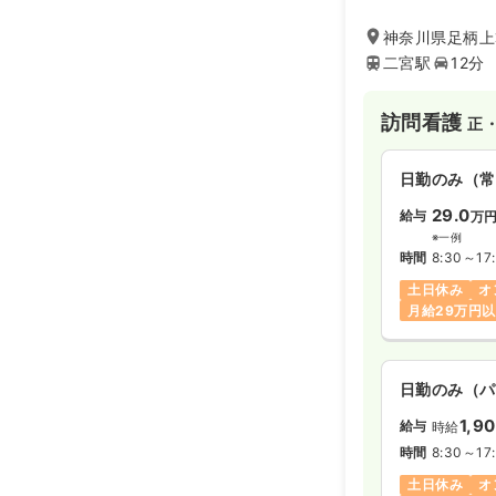
神奈川県足柄上
二宮駅
12分
訪問看護
正
日勤のみ（常
29.0
給与
万
※一例
時間
8:30～17
土日休み
オ
月給29万円
日勤のみ（パ
1,9
給与
時給
時間
8:30～17
土日休み
オ