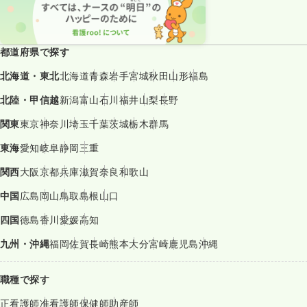
都道府県で探す
北海道・東北
北海道
青森
岩手
宮城
秋田
山形
福島
北陸・甲信越
新潟
富山
石川
福井
山梨
長野
関東
東京
神奈川
埼玉
千葉
茨城
栃木
群馬
東海
愛知
岐阜
静岡
三重
関西
大阪
京都
兵庫
滋賀
奈良
和歌山
中国
広島
岡山
鳥取
島根
山口
四国
徳島
香川
愛媛
高知
九州・沖縄
福岡
佐賀
長崎
熊本
大分
宮崎
鹿児島
沖縄
職種で探す
正看護師
准看護師
保健師
助産師