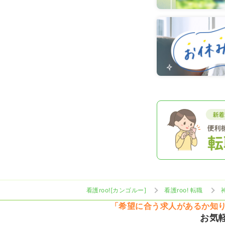
看護roo![カンゴルー]
看護roo! 転職
「希望に合う求人があるか知
お気