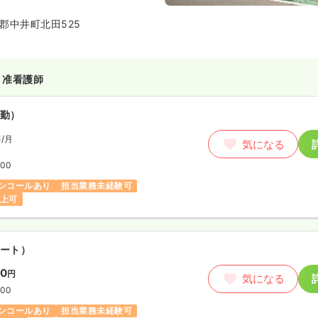
郡中井町北田525
・准看護師
勤）
円
/月
気になる
:00
ンコールあり
担当業務未経験可
以上可
ート）
00
円
気になる
:00
ンコールあり
担当業務未経験可