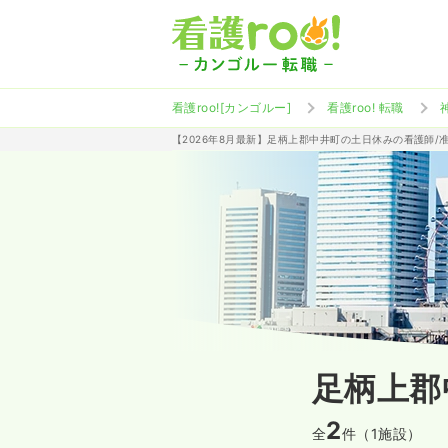
看護roo![カンゴルー]
看護roo! 転職
【2026年8月最新】足柄上郡中井町の土日休みの看護師/
足柄上郡
2
全
件（1施設）