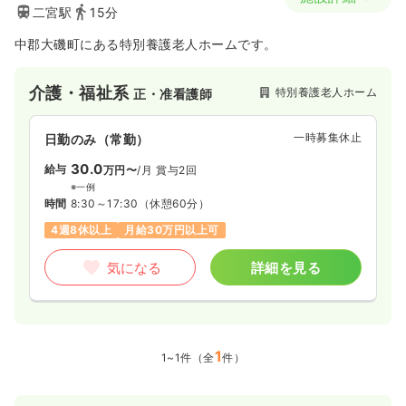
二宮駅
15分
中郡大磯町にある特別養護老人ホームです。
介護・福祉系
特別養護老人ホーム
正・准看護師
一時募集休止
日勤のみ（常勤）
30.0
給与
万円〜
/月
賞与2回
※一例
時間
8:30～17:30
（休憩60分）
4週8休以上
月給30万円以上可
気になる
詳細を見る
1
1~1件（全
件）