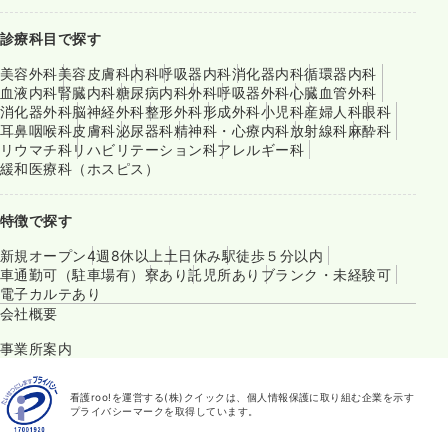
診療科目で探す
美容外科
美容皮膚科
内科
呼吸器内科
消化器内科
循環器内科
血液内科
腎臓内科
糖尿病内科
外科
呼吸器外科
心臓血管外科
消化器外科
脳神経外科
整形外科
形成外科
小児科
産婦人科
眼科
耳鼻咽喉科
皮膚科
泌尿器科
精神科・心療内科
放射線科
麻酔科
リウマチ科
リハビリテーション科
アレルギー科
緩和医療科（ホスピス）
特徴で探す
新規オープン
4週8休以上
土日休み
駅徒歩５分以内
車通勤可（駐車場有）
寮あり
託児所あり
ブランク・未経験可
電子カルテあり
会社概要
事業所案内
看護roo!を運営する(株)クイックは、個人情報保護に取り組む企業を示す
プライバシーマークを取得しています。