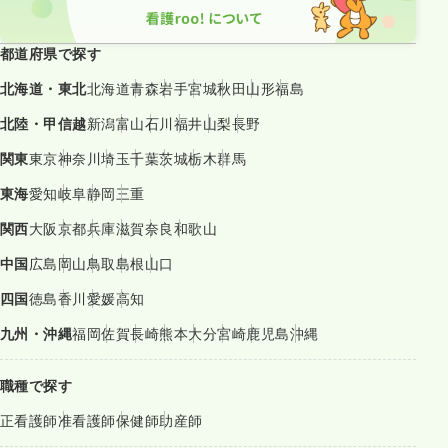
都道府県で探す
北海道・東北
北海道
青森
岩手
宮城
秋田
山形
福島
北陸・甲信越
新潟
富山
石川
福井
山梨
長野
関東
東京
神奈川
埼玉
千葉
茨城
栃木
群馬
東海
愛知
岐阜
静岡
三重
関西
大阪
京都
兵庫
滋賀
奈良
和歌山
中国
広島
岡山
鳥取
島根
山口
四国
徳島
香川
愛媛
高知
九州・沖縄
福岡
佐賀
長崎
熊本
大分
宮崎
鹿児島
沖縄
職種で探す
正看護師
准看護師
保健師
助産師