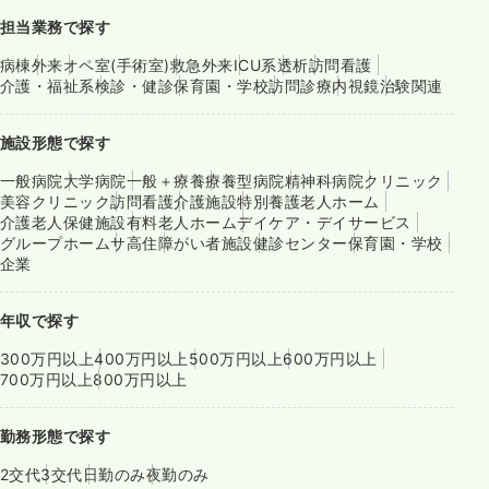
担当業務で探す
病棟
外来
オペ室(手術室)
救急外来
ICU系
透析
訪問看護
介護・福祉系
検診・健診
保育園・学校
訪問診療
内視鏡
治験関連
施設形態で探す
一般病院
大学病院
一般＋療養
療養型病院
精神科病院
クリニック
美容クリニック
訪問看護
介護施設
特別養護老人ホーム
介護老人保健施設
有料老人ホーム
デイケア・デイサービス
グループホーム
サ高住
障がい者施設
健診センター
保育園・学校
企業
年収で探す
300万円以上
400万円以上
500万円以上
600万円以上
700万円以上
800万円以上
勤務形態で探す
2交代
3交代
日勤のみ
夜勤のみ