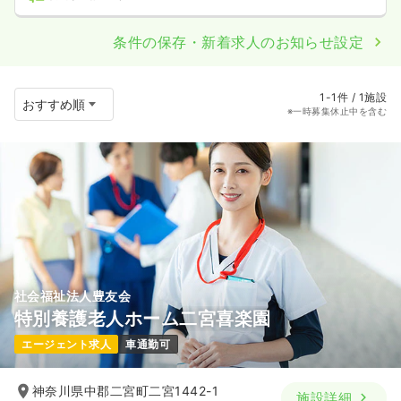
条件の保存・新着求人のお知らせ設定
1-1件 / 1施設
※一時募集休止中を含む
社会福祉法人豊友会
特別養護老人ホーム二宮喜楽園
エージェント求人
車通勤可
神奈川県中郡二宮町二宮1442-1
施設詳細