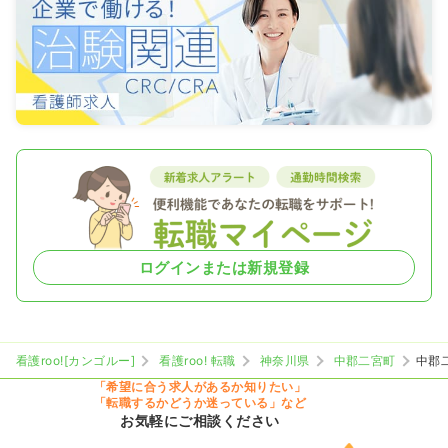
ログインまたは新規登録
看護roo![カンゴルー]
看護roo! 転職
神奈川県
中郡二宮町
中郡
「希望に合う求人があるか知りたい」
「転職するかどうか迷っている」など
お気軽にご相談ください