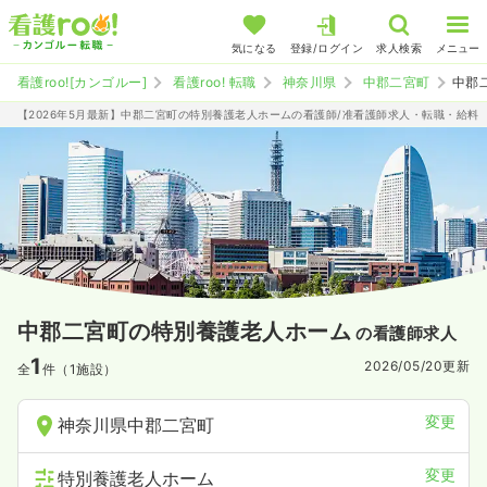
気になる
登録/ログイン
求人検索
メニュー
看護roo![カンゴルー]
看護roo! 転職
神奈川県
中郡二宮町
中郡
【2026年5月最新】中郡二宮町の特別養護老人ホームの看護師/准看護師求人・転職・給料
中郡二宮町の特別養護老人ホーム
の看護師求人
1
2026/05/20
更新
全
件（1施設）
変更
神奈川県中郡二宮町
変更
特別養護老人ホーム