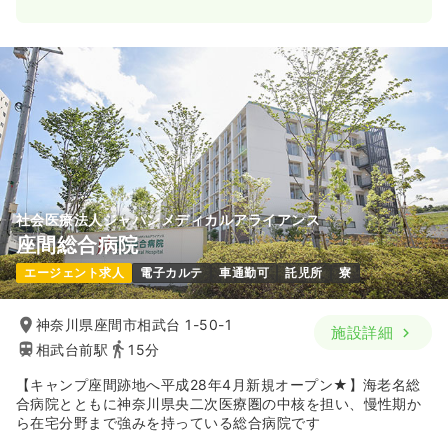
社会医療法人ジャパンメディカルアライアンス
座間総合病院
エージェント求人
電子カルテ
車通勤可
託児所
寮
神奈川県座間市相武台 1-50-1
施設詳細
相武台前駅
15分
【キャンプ座間跡地へ平成28年4月新規オープン★】海老名総
合病院とともに神奈川県央二次医療圏の中核を担い、慢性期か
ら在宅分野まで強みを持っている総合病院です