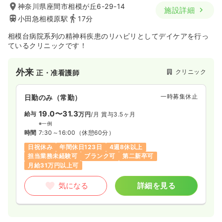
神奈川県座間市相模が丘6-29-14
施設詳細
小田急相模原駅
17分
相模台病院系列の精神科疾患のリハビリとしてデイケアを行っ
ているクリニックです！
外来
クリニック
正・准看護師
一時募集休止
日勤のみ（常勤）
19.0〜31.3
給与
万円
/月
賞与3.5ヶ月
※一例
時間
7:30～16:00
（休憩60分）
日祝休み
年間休日123日
4週8休以上
担当業務未経験可
ブランク可
第二新卒可
月給31万円以上可
気になる
詳細を見る