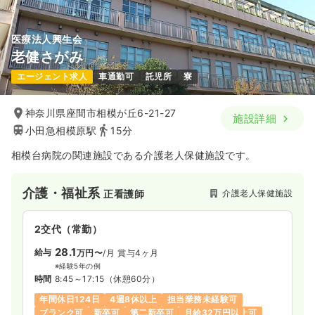
気になる
詳細を見る
医療法人興生会
オペ室(手術室)
一般病院
正看護師
老健さがみ
エージェント求人
車通勤可
託児所
寮
日勤のみ（常勤）
30.1
給与
万円
/月
賞与4.2ヶ月
神奈川県座間市相模が丘6-21-27
施設詳細
※経験3年の例
小田急相模原駅
15分
時間
8:30～17:30
日祝休み
年間休日120日
4週8休以上
相模台病院の関連施設である介護老人保健施設です。
月給32万円以上可
介護・福祉系
介護老人保健施設
正看護師
気になる
詳細を見る
2交代（常勤）
訪問看護
一般病院
正看護師
28.1
給与
万円〜
/月
賞与4ヶ月
※経験5年の例
一時募集休止
時間
8:45～17:15
（休憩60分）
日勤のみ（常勤）
年間休日124日
4週8休以上
担当業務未経験可
31.4
給与
万円
/月
賞与4.2ヶ月
ブランク可
新卒可
第二新卒可
月給32万円以上可