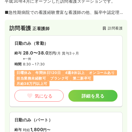
平成30年4月にオープンした訪問看護ステーションです。
■急性期病院での看護経験豊富な看護師の他、脳卒中認定理学
療法士や呼吸療法認定士、失語・高次脳機能領域の認定言語聴
覚士等、リハビリスタッフも充実しており、事例検討や勉強会
訪問看護
訪問看護
正看護師
を通してより良い介入ができるように研鑽しています。
■20～30代の若いスタッフも多く、活気があり、コミュニケー
日勤のみ（常勤）
ションのとりやすい職場です。
オープンから間もない事業所ですが、様々なことに挑戦できる
28.0〜38.0
給与
万円
/月
賞与3ヶ月
環境や支援が整っております。
※一例
時間
8:30～17:30
日曜休み
年間休日120日
4週8休以上
オンコールあり
担当業務未経験可
ブランク可
第二新卒可
月給38万円以上可
気になる
詳細を見る
日勤のみ（パート）
1,800
給与
時給
円〜