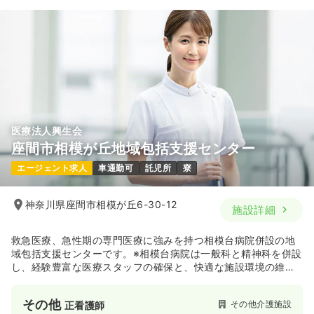
医療法人興生会
座間市相模が丘地域包括支援センター
エージェント求人
車通勤可
託児所
寮
神奈川県座間市相模が丘6-30-12
施設詳細
救急医療、急性期の専門医療に強みを持つ相模台病院併設の地
域包括支援センターです。※相模台病院は一般科と精神科を併設
し、経験豊富な医療スタッフの確保と、快適な施設環境の維持
に努めています。
その他
その他介護施設
正看護師