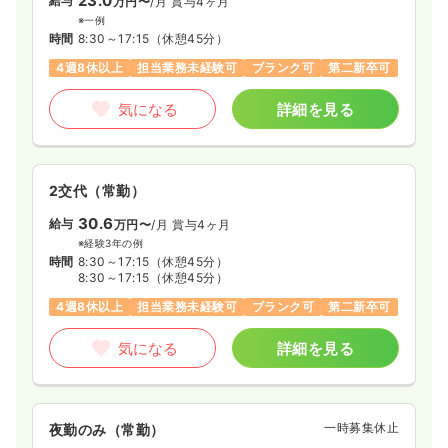
23.0
給与
万円〜
/月
賞与4ヶ月
時間
8:45～17:15
※一例
担当業務未経験可
ブランク可
時給1,600円以上可
時間
8:30～17:15
（休憩45分）
4週8休以上
担当業務未経験可
ブランク可
第二新卒可
気になる
詳細を見る
気になる
詳細を見る
一時募集休止
夜勤のみ（パート）
3.0
給与
万円〜
/回
2交代（常勤）
時間
16:45～9:00
（休憩120分）
30.6
給与
万円〜
/月
賞与4ヶ月
担当業務未経験可
ブランク可
※経験3年の例
時間
8:30～17:15
（休憩45分）
8:30～17:15
（休憩45分）
気になる
詳細を見る
4週8休以上
担当業務未経験可
ブランク可
第二新卒可
気になる
詳細を見る
訪問看護
一般病院
正看護師
日勤のみ（常勤）
一時募集休止
夜勤のみ（常勤）
30.0
給与
万円〜
/月
賞与3.5ヶ月