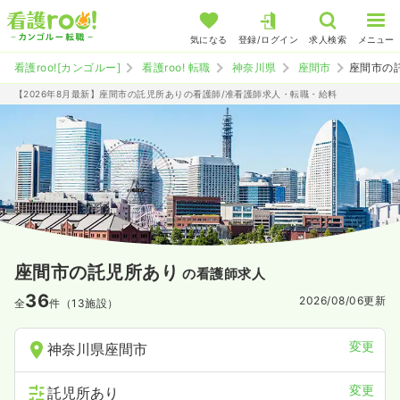
気になる
登録/ログイン
求人検索
メニュー
看護roo![カンゴルー]
看護roo! 転職
神奈川県
座間市
座間市の
【2026年8月最新】座間市の託児所ありの看護師/准看護師求人・転職・給料
座間市の託児所あり
の看護師求人
36
2026/08/06
更新
全
件（13施設）
変更
神奈川県座間市
変更
託児所あり