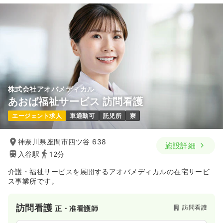
訪問看護
訪問看護
正看護師
内視鏡
一般病院
正・准看護師
一時募集休止
日勤のみ（常勤）
30.0
給与
万円〜
/月
賞与2回
一時募集休止
日勤のみ（常勤）
※経験5年の例
時間
9:00～17:30
（休憩60分）
25.6
給与
万円〜
/月
賞与3.5ヶ月
※経験11年の例
土日祝休み
オンコールあり
ブランク可
時間
8:45～17:15
（休憩60分）
株式会社アオバメディカル
気になる
詳細を見る
日祝休み
年間休日123日
4週8休以上
あおば福祉サービス 訪問看護
担当業務未経験可
ブランク可
第二新卒可
エージェント求人
車通勤可
託児所
寮
月給28万円以上可
気になる
詳細を見る
神奈川県座間市四ツ谷 638
施設詳細
入谷駅
12分
オペ室(手術室)
一般病院
介護・福祉サービスを展開するアオバメディカルの在宅サービ
正看護師
ス事業所です。
一時募集休止
日勤のみ（常勤）
訪問看護
訪問看護
正・准看護師
33.7
給与
万円
/月
賞与3.5ヶ月
※経験28年の例