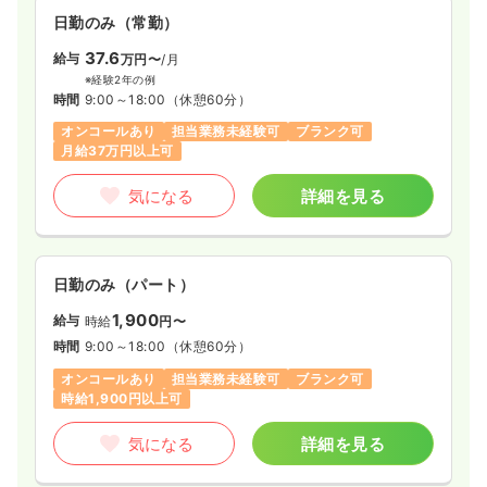
時間
8:45～17:15
（休憩60分）
日勤のみ（常勤）
日祝休み
年間休日123日
4週8休以上
オンコールあり
37.6
給与
万円〜
/月
担当業務未経験可
ブランク可
第二新卒可
※経験2年の例
月給33万円以上可
時間
9:00～18:00
（休憩60分）
オンコールあり
担当業務未経験可
ブランク可
気になる
詳細を見る
月給37万円以上可
気になる
詳細を見る
日勤のみ（パート）
1,900
給与
時給
円〜
時間
9:00～18:00
（休憩60分）
オンコールあり
担当業務未経験可
ブランク可
時給1,900円以上可
気になる
詳細を見る