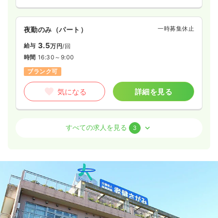
一時募集休止
夜勤のみ（パート）
3.5
給与
万円
/回
時間
16:30～9:00
ブランク可
気になる
詳細を見る
外来
一般病院
正看護師
すべての求人を見る
3
2交代（常勤）
28.9
給与
万円
/月
賞与4.2ヶ月
※経験3年の例
時間
8:30～17:30
4週8休以上
月給28万円以上可