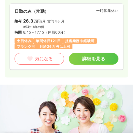
一時募集休止
日勤のみ（常勤）
26.3
給与
万円
/月
賞与4ヶ月
※経験18年の例
時間
8:45～17:15
（休憩60分）
土日休み
年間休日121日
担当業務未経験可
ブランク可
月給26万円以上可
気になる
詳細を見る