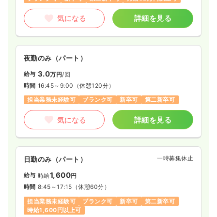
※経験2年の例
時間
8:30～17:00
（休憩60分）
気になる
詳細を見る
日祝休み
年間休日121日
4週8休以上
オンコールあり
担当業務未経験可
月給31万円以上可
気になる
詳細を見る
夜勤のみ（パート）
3.0
給与
万円
/回
時間
16:45～9:00
（休憩120分）
担当業務未経験可
ブランク可
新卒可
第二新卒可
気になる
詳細を見る
一時募集休止
日勤のみ（パート）
1,600
給与
時給
円
時間
8:45～17:15
（休憩60分）
担当業務未経験可
ブランク可
新卒可
第二新卒可
時給1,600円以上可