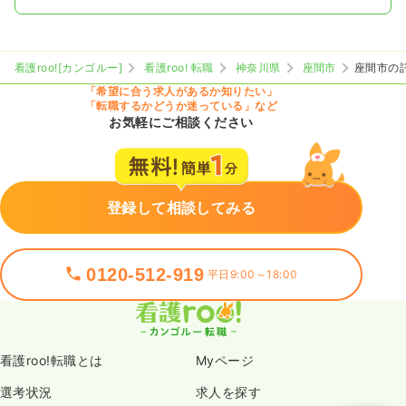
看護roo![カンゴルー]
看護roo! 転職
神奈川県
座間市
座間市の
「希望に合う求人があるか知りたい」
「転職するかどうか迷っている」など
お気軽にご相談ください
登録して相談してみる
0120-512-919
平日9:00～18:00
看護roo!転職とは
Myページ
選考状況
求人を探す