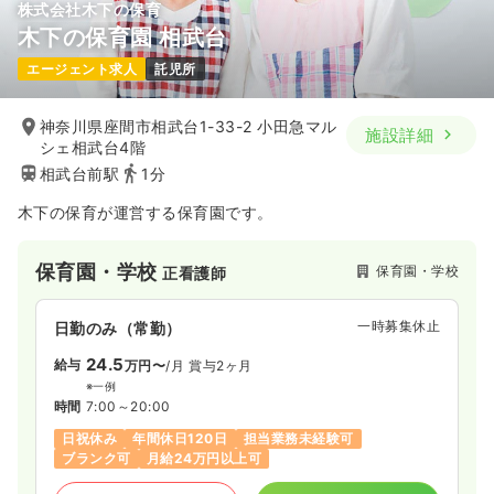
株式会社木下の保育
木下の保育園 相武台
エージェント求人
託児所
神奈川県座間市相武台1-33-2 小田急マル
施設詳細
シェ相武台4階
相武台前駅
1分
木下の保育が運営する保育園です。
保育園・学校
保育園・学校
正看護師
一時募集休止
日勤のみ（常勤）
24.5
給与
万円〜
/月
賞与2ヶ月
※一例
時間
7:00～20:00
日祝休み
年間休日120日
担当業務未経験可
ブランク可
月給24万円以上可