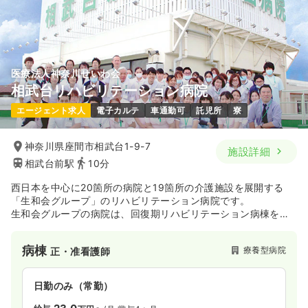
年間休日123日
4週8休以上
担当業務未経験可
ブランク可
月給25万円以上可
気になる
詳細を見る
医療法人神奈川せいわ会
相武台リハビリテーション病院
2交代（常勤）
エージェント求人
電子カルテ
車通勤可
託児所
寮
33.4
給与
万円〜
/月
賞与3.5ヶ月
※経験5年の例
神奈川県座間市相武台1-9-7
施設詳細
時間
8:45～17:15
相武台前駅
10分
年間休日123日
4週8休以上
担当業務未経験可
ブランク可
月給34万円以上可
西日本を中心に20箇所の病院と19箇所の介護施設を展開する
「生和会グループ」のリハビリテーション病院です。
生和会グループの病院は、回復期リハビリテーション病棟をメ
気になる
詳細を見る
インとしており、運動器疾患や脳血管疾患に強みを持っており
ます。
病棟
療養型病院
正・准看護師
相武台リハビリテーション病院では、地域密着型の病院として
多職種が連携し、心身ともに回復した状態でご自宅や社会に復
日勤のみ（パート）
帰できるよう集中的にサポートを行っています。
日勤のみ（常勤）
1,650
給与
時給
円〜