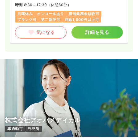
時間
8:30～17:30
（休憩60分）
日曜休み
オンコールあり
担当業務未経験可
ブランク可
第二新卒可
時給1,800円以上可
気になる
詳細を見る
株式会社アオバメディカル
車通勤可
託児所