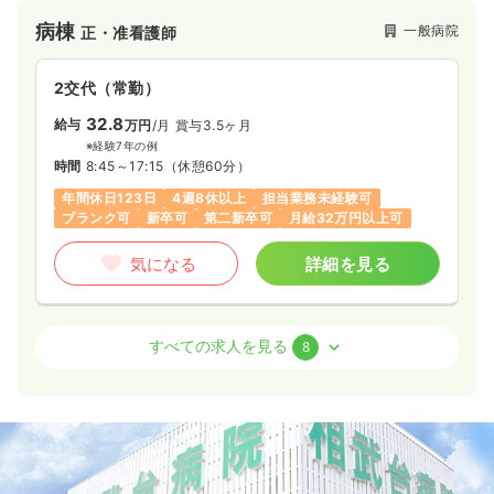
病棟
一般病院
正・准看護師
2交代（常勤）
32.8
給与
万円
/月
賞与3.5ヶ月
※経験7年の例
時間
8:45～17:15
（休憩60分）
年間休日123日
4週8休以上
担当業務未経験可
ブランク可
新卒可
第二新卒可
月給32万円以上可
気になる
詳細を見る
外来
一般病院
正看護師
すべての求人を見る
8
日勤のみ（常勤）
25.6
給与
万円〜
/月
賞与3.5ヶ月
※経験11年の例
時間
8:45～17:15