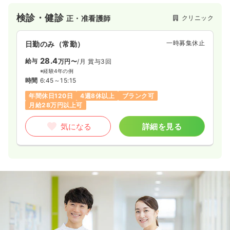
検診・健診
クリニック
正・准看護師
一時募集休止
日勤のみ（常勤）
28.4
給与
万円〜
/月
賞与3回
※経験4年の例
時間
6:45～15:15
年間休日120日
4週8休以上
ブランク可
月給28万円以上可
気になる
詳細を見る