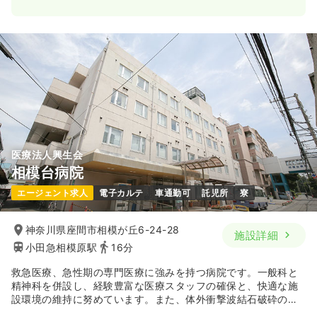
日勤のみ（常勤）
500
給与
万円〜
/年
※一例
時間
8:00～16:30
年間休日120日
4週8休以上
オンコールあり
担当業務未経験可
ブランク可
年収500万円以上可
気になる
詳細を見る
医療法人興生会
相模台病院
エージェント求人
電子カルテ
車通勤可
託児所
寮
神奈川県座間市相模が丘6-24-28
施設詳細
小田急相模原駅
16分
救急医療、急性期の専門医療に強みを持つ病院です。一般科と
精神科を併設し、経験豊富な医療スタッフの確保と、快適な施
設環境の維持に努めています。また、体外衝撃波結石破砕の分
野ではわが国のパイオニアとして多くの実績をあげています。