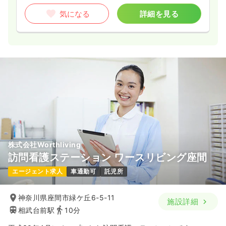
気になる
詳細を見る
株式会社Worthliving
訪問看護ステーション ワースリビング座間
エージェント求人
車通勤可
託児所
神奈川県座間市緑ケ丘6-5-11
施設詳細
相武台前駅
10分