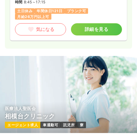
時間
8:45～17:15
土日休み
年間休日121日
ブランク可
月給26万円以上可
気になる
詳細を見る
医療法人聖医会
相模台クリニック
エージェント求人
車通勤可
託児所
寮