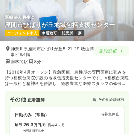
医療法人興生会
座間市ひばりが丘地域包括支援センター
エージェント求人
車通勤可
託児所
寮
神奈川県座間市ひばりが丘5-21-29 牧山商
施設詳細
事ビル1階
南林間駅
8分
【2016年4月オープン】救急医療、急性期の専門医療に強みを
持つ相模台病院併設の地域包括支援センターです。※相模台病院
は一般科と精神科を併設し、経験豊富な医療スタッフの確保
と、快適な施設環境の維持に努めています。
その他
その他介護施設
正看護師
一時募集休止
日勤のみ（常勤）
26.3
給与
万円
/月
賞与4ヶ月
※経験18年の例