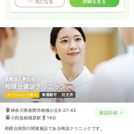
気になる
詳細を見る
医療法人興生会
相模台健診クリニック
エージェント求人
車通勤可
託児所
神奈川県座間市相模が丘6-27-43
施設詳細
小田急相模原駅
16分
相模台病院の関連施設である検診クリニックです。