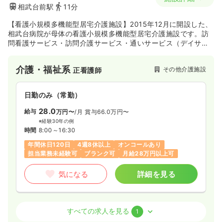
相武台前駅
11分
【看護小規模多機能型居宅介護施設】2015年12月に開設した、
相武台病院が母体の看護小規模多機能型居宅介護施設です。訪
問看護サービス・訪問介護サービス・通いサービス（デイサー
ビス）・お泊りサービス（ショートステイ）を提供してます。
介護・福祉系
その他介護施設
正看護師
日勤のみ（常勤）
28.0
給与
万円〜
/月
賞与66.0万円〜
※経験30年の例
時間
8:00～16:30
年間休日120日
4週8休以上
オンコールあり
担当業務未経験可
ブランク可
月給28万円以上可
気になる
詳細を見る
介護・福祉系
その他介護施設
正看護師 / 管理職
すべての求人を見る
1