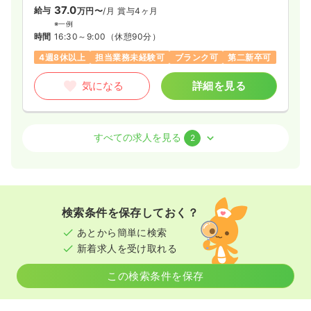
※経験5年の例
37.0
給与
万円〜
/月
賞与4ヶ月
時間
8:45～17:15
（休憩60分）
※一例
8:45～17:15
（休憩60分）
時間
16:30～9:00
（休憩90分）
日曜休み
年間休日123日
4週8休以上
オンコールあり
4週8休以上
担当業務未経験可
ブランク可
第二新卒可
担当業務未経験可
ブランク可
第二新卒可
月給30万円以上可
気になる
詳細を見る
気になる
詳細を見る
外来
療養型病院
正・准看護師
すべての求人を見る
2
透析
一般病院
正看護師
一時募集休止
日勤のみ（常勤）
一時募集休止
日勤のみ（常勤）
23.1〜28.5
給与
万円
/月
賞与2回
※一例
27.7
給与
万円〜
/月
賞与3.5ヶ月
検索条件を保存しておく？
時間
9:00～17:30
※経験5年の例
あとから簡単に検索
時間
8:00～16:30
（休憩60分）
担当業務未経験可
ブランク可
新着求人を受け取れる
年間休日123日
4週8休以上
担当業務未経験可
気になる
詳細を見る
ブランク可
第二新卒可
月給27万円以上可
この検索条件を保存
気になる
詳細を見る