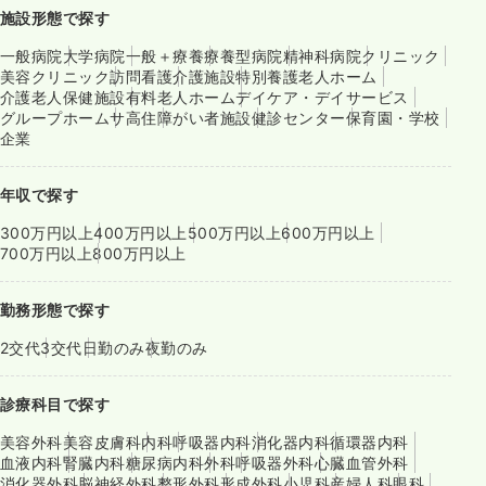
施設形態で探す
一般病院
大学病院
一般＋療養
療養型病院
精神科病院
クリニック
美容クリニック
訪問看護
介護施設
特別養護老人ホーム
介護老人保健施設
有料老人ホーム
デイケア・デイサービス
グループホーム
サ高住
障がい者施設
健診センター
保育園・学校
企業
年収で探す
300万円以上
400万円以上
500万円以上
600万円以上
700万円以上
800万円以上
勤務形態で探す
2交代
3交代
日勤のみ
夜勤のみ
診療科目で探す
美容外科
美容皮膚科
内科
呼吸器内科
消化器内科
循環器内科
血液内科
腎臓内科
糖尿病内科
外科
呼吸器外科
心臓血管外科
消化器外科
脳神経外科
整形外科
形成外科
小児科
産婦人科
眼科