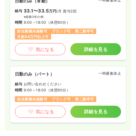
一時募集休止
日勤のみ（常勤）
1,800
給与
時給
円
33.1〜33.5
給与
万円
/月
賞与2回
時間
8:30～17:00
※経験3年の例
土日休み
担当業務未経験可
ブランク可
時間
9:00～18:00
（休憩60分）
時給1,800円以上可
担当業務未経験可
ブランク可
第二新卒可
月給34万円以上可
気になる
詳細を見る
気になる
詳細を見る
一時募集休止
日勤のみ（パート）
給与
お問い合わせください
時間
9:00～18:00
（休憩60分）
担当業務未経験可
ブランク可
第二新卒可
気になる
詳細を見る