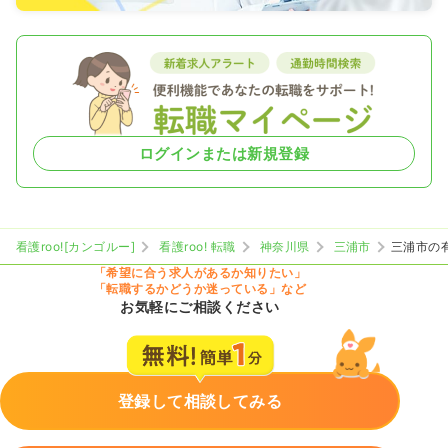
ログインまたは新規登録
看護roo![カンゴルー]
看護roo! 転職
神奈川県
三浦市
三浦市の
「希望に合う求人があるか知りたい」
「転職するかどうか迷っている」など
お気軽にご相談ください
登録して相談してみる