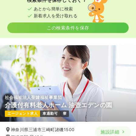
検索条件を保存しておく？
あとから簡単に検索
新着求人を受け取れる
この検索条件を保存
社会福祉法人聖隷福祉事業団
介護付有料老人ホーム 油壺エデンの園
エージェント求人
車通勤可
寮
神奈川県三浦市三崎町諸磯1500
施設詳細