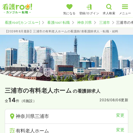
気になる
登録/ログイン
求人検索
メニュー
看護roo![カンゴルー]
看護roo! 転職
神奈川県
三浦市
三浦市の
【2026年8月最新】三浦市の有料老人ホームの看護師/准看護師求人・転職・給料
三浦市の有料老人ホーム
の看護師求人
14
2026/08/06
更新
全
件（6施設）
変更
神奈川県三浦市
変更
有料老人ホーム