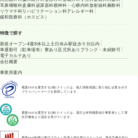
耳鼻咽喉科
皮膚科
泌尿器科
精神科・心療内科
放射線科
麻酔科
リウマチ科
リハビリテーション科
アレルギー科
緩和医療科（ホスピス）
特徴で探す
新規オープン
4週8休以上
土日休み
駅徒歩５分以内
車通勤可（駐車場有）
寮あり
託児所あり
ブランク・未経験可
電子カルテあり
会社概要
事業所案内
看護roo!を運営する(株)クイックは、個人情報保護に取り組む企業を示す
プライバシーマークを取得しています。
看護roo!を運営する(株)クイックは、適正な有料職業紹介事業者として厚
生労働省より認定を受けています。
看護roo!転職は東証プライム市場上場企業のクイックが、厚生労働大臣の