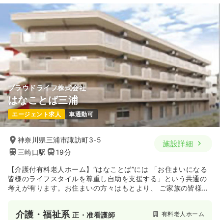
プラウドライフ株式会社
はなことば三浦
エージェント求人
車通勤可
神奈川県三浦市諏訪町3-5
施設詳細
三崎口駅
19分
【介護付有料老人ホーム】“はなことば”には 「お住まいになる
皆様のライフスタイルを尊重し自助を支援する」という共通の
考えが有ります。お住まいの方々はもとより、 ご家族の皆様に
も安心とやすらぎをお届けするため、私どもは努めてまいりま
す。
介護・福祉系
有料老人ホーム
正・准看護師