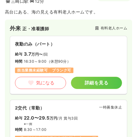
三崎口駅
12分
高台にある、海の見える有料老人ホームです。
外来
有料老人ホーム
正・准看護師
夜勤のみ（パート）
3.7
給与
万円〜
/回
時間
16:30～9:00
（休憩90分）
担当業務未経験可
ブランク可
気になる
詳細を見る
一時募集休止
2交代（常勤）
22.0〜29.5
給与
万円
/月
賞与3回
※一例
時間
8:30～17:00