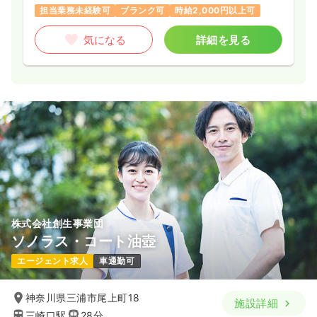
担当業務未経験可
ブランク可
時給2,000円以上可
気になる
詳細を見る
株式会社創生事業団
ソノラス・コート油壺
エージェント求人
車通勤可
神奈川県三浦市尾上町18
施設詳細
三崎口駅
28分