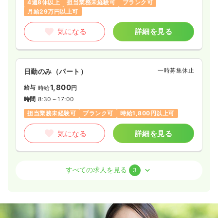
4週8休以上
担当業務未経験可
ブランク可
月給29万円以上可
気になる
詳細を見る
一時募集休止
日勤のみ（パート）
1,800
給与
時給
円
時間
8:30～17:00
担当業務未経験可
ブランク可
時給1,800円以上可
気になる
詳細を見る
介護・福祉系
有料老人ホーム
正・准看護師
すべての求人を見る
3
一時募集休止
日勤のみ（常勤）
32.0
給与
万円
/月
賞与3回
※経験3年の例