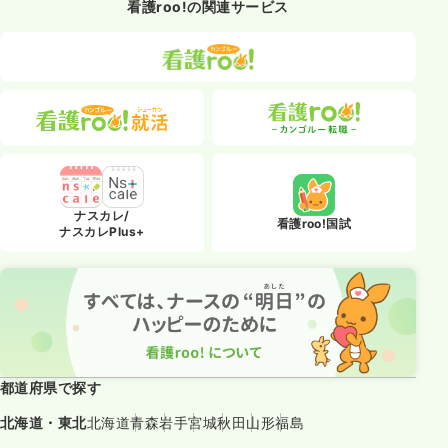
看護roo!の関連サービス
ナスカレ/
看護roo!国試
ナスカレPlus+
都道府県で探す
北海道・東北
北海道
青森
岩手
宮城
秋田
山形
福島