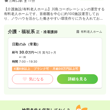
三崎口駅
11分
【介護施設/有料老人ホーム】川島コーポレーションの運営する
有料老人ホームです。首都圏を中心に約100施設運営してお
り、ノウハウを活かした働きやすい環境作りに力を入れており
ます。
介護・福祉系
有料老人ホーム
正・准看護師
日勤のみ（常勤）
30.0
給与
万円〜
/月
賞与2ヶ月
※一例
時間
7:00～19:30
4週8休以上
ブランク可
月給30万円以上可
気になる
詳細を見る