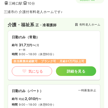
三崎口駅
10分
三浦市の 介護付有料老人ホームです♪
介護・福祉系
有料老人ホーム
正・准看護師
日勤のみ（常勤）
31.7
給与
万円〜
/月
※一例
時間
9:00～18:00
（休憩60分）
担当業務未経験可
ブランク可
月給31万円以上可
気になる
詳細を見る
一時募集休止
日勤のみ（パート）
2,010
給与
時給
円〜
時間
9:00～18:00
（休憩60分）