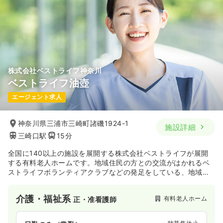
時間
8:30～17:00
土日休み
年間休日121日
担当業務未経験可
ブランク可
月給32万円以上可
気になる
詳細を見る
株式会社ベストライフ神奈川
ベストライフ油壺
一時募集休止
2交代（常勤）
エージェント求人
37.2〜37.4
給与
万円
/月
賞与4.55ヶ月
※経験10年の例
神奈川県三浦市三崎町諸磯1924-1
施設詳細
時間
8:30～17:00
（休憩60分）
三崎口駅
15分
土日休み
年間休日121日
担当業務未経験可
ブランク可
月給37万円以上可
全国に140以上の施設を展開する株式会社ベストライフが展開
する有料老人ホームです。地域住民の方との交流がはかれるベ
ストライフボランティアクラブなどの発足をしている、地域密
気になる
詳細を見る
着のホームを展開しています。
介護・福祉系
有料老人ホーム
正・准看護師
一時募集休止
日勤のみ（パート）