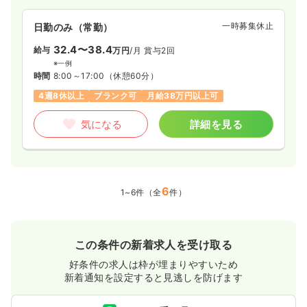
一時募集休止
日勤のみ（常勤）
32.4〜38.4
給与
万円
/月
賞与2回
※一例
時間
8:00～17:00
（休憩60分）
4週8休以上
ブランク可
月給38万円以上可
気になる
詳細を見る
6
1~6件（全
件）
この条件の新着求人を受け取る
好条件の求人は枠が埋まりやすいため
新着通知を設定すると見逃しを防げます