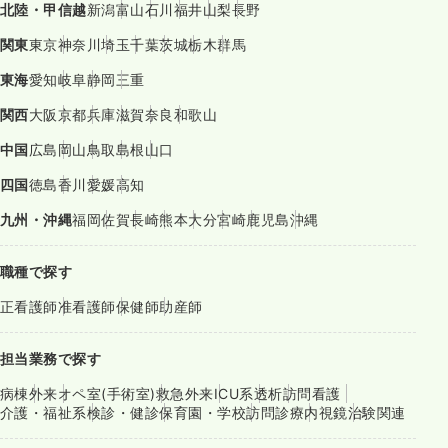
北陸・甲信越
新潟
富山
石川
福井
山梨
長野
関東
東京
神奈川
埼玉
千葉
茨城
栃木
群馬
東海
愛知
岐阜
静岡
三重
関西
大阪
京都
兵庫
滋賀
奈良
和歌山
中国
広島
岡山
鳥取
島根
山口
四国
徳島
香川
愛媛
高知
九州・沖縄
福岡
佐賀
長崎
熊本
大分
宮崎
鹿児島
沖縄
職種で探す
正看護師
准看護師
保健師
助産師
担当業務で探す
病棟
外来
オペ室(手術室)
救急外来
ICU系
透析
訪問看護
介護・福祉系
検診・健診
保育園・学校
訪問診療
内視鏡
治験関連