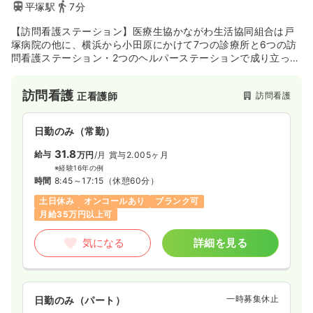
平塚駅
7分
【訪問看護ステーション】医療生協かながわ生活協同組合は戸
塚病院の他に、横浜から小田原にかけて7つの診療所と6つの訪
問看護ステーション・2つのヘルパーステーションで成り立って
います。患者様の身近な存在である医療機関として、しっかり
と地域のネットワークを結んでいます。
訪問看護
訪問看護
正看護師
日勤のみ（常勤）
31.8
給与
万円
/月
賞与2.005ヶ月
※経験16年の例
時間
8:45～17:15
（休憩60分）
土日休み
オンコールあり
ブランク可
月給35万円以上可
気になる
詳細を見る
一時募集休止
日勤のみ（パート）