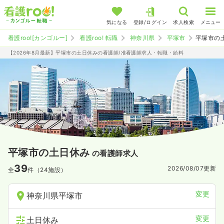
気になる
登録/ログイン
求人検索
メニュー
看護roo![カンゴルー]
看護roo! 転職
神奈川県
平塚市
平塚市の
【2026年8月最新】平塚市の土日休みの看護師/准看護師求人・転職・給料
平塚市の土日休み
の看護師求人
39
2026/08/07
更新
全
件（24施設）
変更
神奈川県平塚市
変更
土日休み