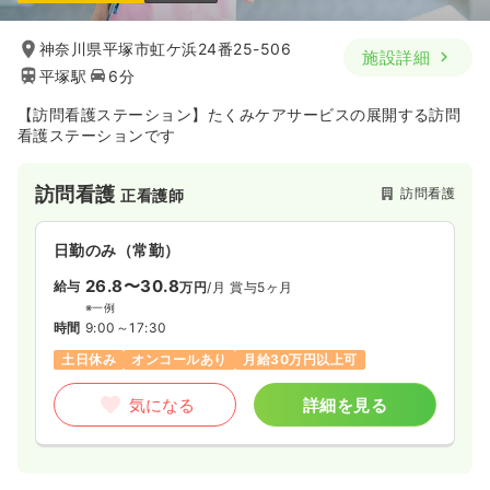
神奈川県平塚市虹ケ浜24番25-506
施設詳細
平塚駅
6分
【訪問看護ステーション】たくみケアサービスの展開する訪問
看護ステーションです
訪問看護
訪問看護
正看護師
日勤のみ（常勤）
26.8〜30.8
給与
万円
/月
賞与5ヶ月
※一例
時間
9:00～17:30
土日休み
オンコールあり
月給30万円以上可
気になる
詳細を見る