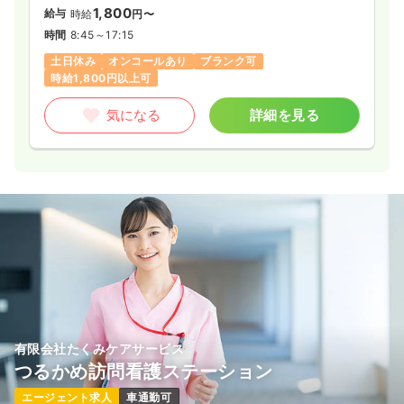
1,800
給与
時給
円〜
時間
8:45～17:15
土日休み
オンコールあり
ブランク可
時給1,800円以上可
気になる
詳細を見る
有限会社たくみケアサービス
つるかめ訪問看護ステーション
エージェント求人
車通勤可