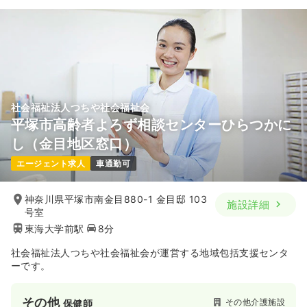
社会福祉法人つちや社会福祉会
平塚市高齢者よろず相談センターひらつかに
し（金目地区窓口）
エージェント求人
車通勤可
神奈川県平塚市南金目880-1 金目邸 103
施設詳細
号室
東海大学前駅
8分
社会福祉法人つちや社会福祉会が運営する地域包括支援センタ
ーです。
その他
その他介護施設
保健師