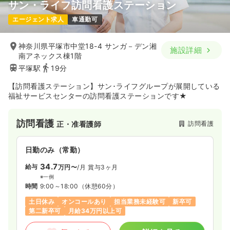
サン・ライフ訪問看護ステーション
エージェント求人
車通勤可
神奈川県平塚市中堂18-4 サンガ－デン湘
施設詳細
南アネックス棟1階
平塚駅
19分
【訪問看護ステーション】サン･ライフグループが展開している
福祉サービスセンターの訪問看護ステーションです★
訪問看護
訪問看護
正・准看護師
日勤のみ（常勤）
34.7
給与
万円〜
/月
賞与3ヶ月
※一例
時間
9:00～18:00
（休憩60分）
土日休み
オンコールあり
担当業務未経験可
新卒可
第二新卒可
月給34万円以上可