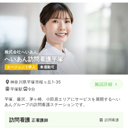
株式会社へいあん
へいあん訪問看護平塚
エージェント求人
車通勤可
神奈川県平塚市桜ヶ丘1-35
施設詳細
平塚駅
9分
平塚、藤沢、茅ヶ崎、小田原エリアにサービスを展開するへい
あんグループの訪問看護ステーションです。
訪問看護
訪問看護
正看護師