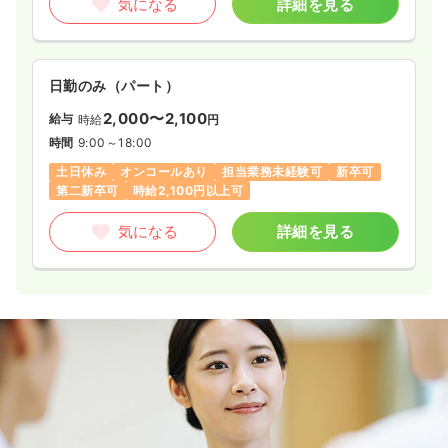
気になる
詳細を見る
日勤のみ（パート）
2,000〜2,100
給与
時給
円
時間
9:00～18:00
土日休み
オンコールあり
担当業務未経験可
新卒可
第二新卒可
時給2,100円以上可
気になる
詳細を見る