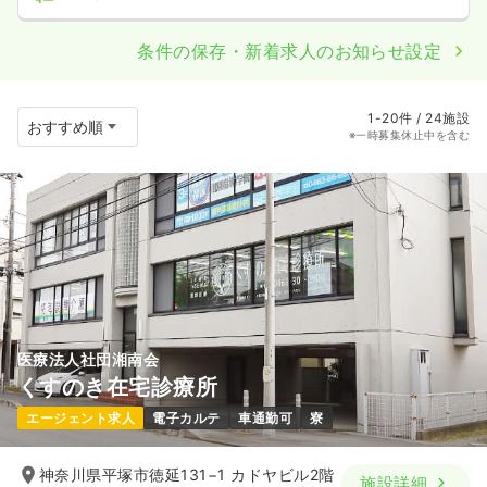
条件の保存・新着求人のお知らせ設定
1-20件 / 24施設
※一時募集休止中を含む
医療法人社団湘南会
くすのき在宅診療所
エージェント求人
電子カルテ
車通勤可
寮
神奈川県平塚市徳延131−1 カドヤビル2階
施設詳細