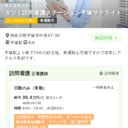
株式会社メディプラス
タツミ訪問看護ステーション平塚サテライト
エージェント求人
車通勤可
神奈川県平塚市中里47-39
施設詳細
平塚駅
8分
平塚駅より車で10分の好立地。車通勤も可能ですので非常にア
クセス良好です。
訪問看護
訪問看護
正看護師
一時募集休止
日勤のみ（常勤）
36.4
給与
万円
/月
賞与3ヶ月
※経験3年の例
時間
9:00～18:00
（休憩60分）
土日祝休み
年間休日124日
オンコールあり
担当業務未経験可
ブランク可
第二新卒可
月給36万円以上可