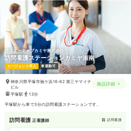
クリエーティブカミヤ株式会社
訪問看護ステーションカミヤ湘南
エージェント求人
車通勤可
神奈川県平塚市袖ケ浜16‐62 第三ヤマイチ
施設詳細
ビル
平塚駅
13分
平塚駅から車で3分の訪問看護ステーションです。
訪問看護
訪問看護
正看護師