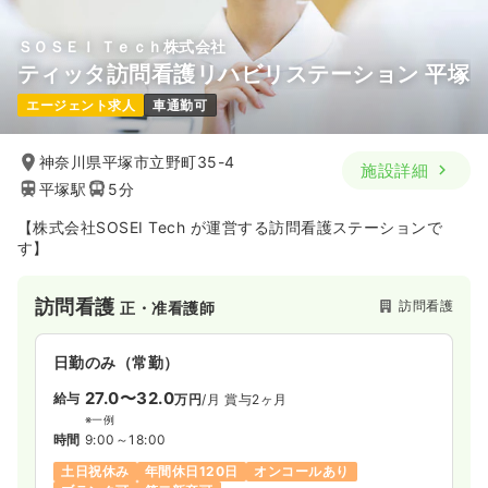
ＳＯＳＥＩ Ｔｅｃｈ株式会社
ティッタ訪問看護リハビリステーション 平塚
エージェント求人
車通勤可
神奈川県平塚市立野町35-4
施設詳細
平塚駅
5分
【株式会社SOSEI Tech が運営する訪問看護ステーションで
す】
訪問看護
訪問看護
正・准看護師
日勤のみ（常勤）
27.0〜32.0
給与
万円
/月
賞与2ヶ月
※一例
時間
9:00～18:00
土日祝休み
年間休日120日
オンコールあり