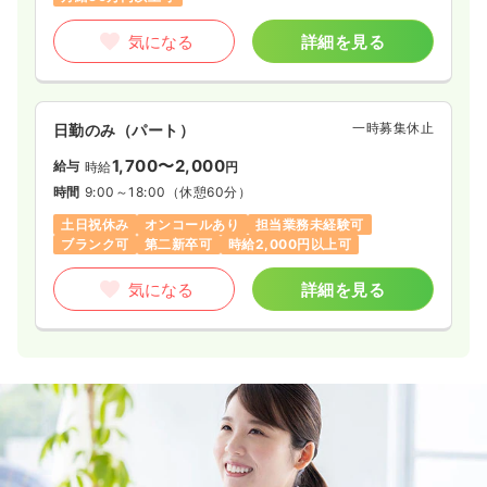
気になる
詳細を見る
一時募集休止
日勤のみ（パート）
1,700〜2,000
給与
時給
円
時間
9:00～18:00
（休憩60分）
土日祝休み
オンコールあり
担当業務未経験可
ブランク可
第二新卒可
時給2,000円以上可
気になる
詳細を見る