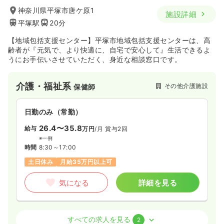
神奈川県平塚市唐ケ原1
施設詳細
平塚駅
20分
【地域包括支援センター】平塚市地域包括支援センターは、高
齢者が『元気で、より快適に、自宅で安心して』生活できるよ
うにお手伝いさせていただく、身近な相談窓口です。
介護・福祉系
その他介護施設
保健師
日勤のみ（常勤）
26.4〜35.8
給与
万円
/月
賞与2回
※一例
時間
8:30～17:00
土日休み
月給35万円以上可
気になる
詳細を見る
介護・福祉系
その他介護施設
正・准看護師
すべての求人を見る
2