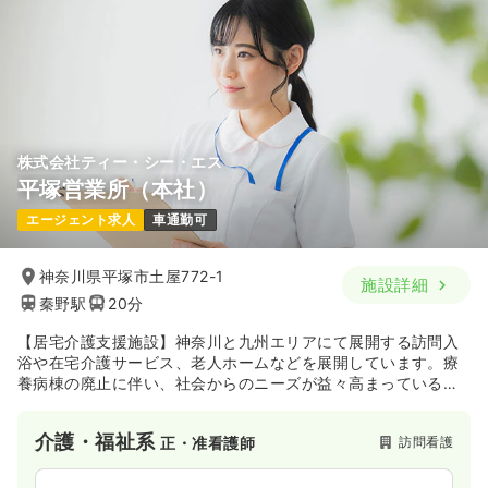
株式会社ティー・シー・エス
平塚営業所（本社）
エージェント求人
車通勤可
神奈川県平塚市土屋772-1
施設詳細
秦野駅
20分
【居宅介護支援施設】神奈川と九州エリアにて展開する訪問入
浴や在宅介護サービス、老人ホームなどを展開しています。療
養病棟の廃止に伴い、社会からのニーズが益々高まっていると
同時に、お客様に対して質の高いサービスを提供しています。
介護・福祉系
訪問看護
正・准看護師