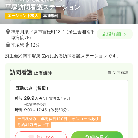
平塚訪問看護ステーション
エージェント求人
車通勤可
神奈川県平塚市宮松町18-1 (済生会湘南平
施設詳細
塚病院2F)
平塚駅
12分
済生会湘南平塚病院内にある訪問看護ステーションです。
訪問看護
訪問看護
正看護師
日勤のみ（常勤）
29.9
給与
万円
/月
賞与3.4ヶ月
※経験10年の例
時間
9:00～17:45
（休憩60分）
土日祝休み
年間休日120日
オンコールあり
月給31万円以上可
気になる
詳細を見る