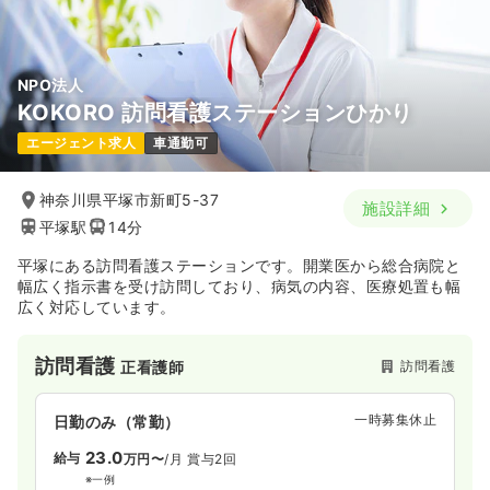
NPO法人
KOKORO 訪問看護ステーションひかり
エージェント求人
車通勤可
神奈川県平塚市新町5-37
施設詳細
平塚駅
14分
平塚にある訪問看護ステーションです。開業医から総合病院と
幅広く指示書を受け訪問しており、病気の内容、医療処置も幅
広く対応しています。
訪問看護
訪問看護
正看護師
一時募集休止
日勤のみ（常勤）
23.0
給与
万円〜
/月
賞与2回
※一例