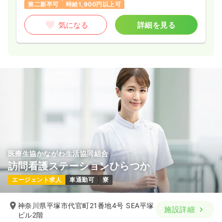
第二新卒可
時給1,900円以上可
気になる
詳細を見る
医療生協かながわ生活協同組合
訪問看護ステーションひらつか
エージェント求人
車通勤可
寮
神奈川県平塚市代官町21番地4号 SEA平塚
施設詳細
ビル2階