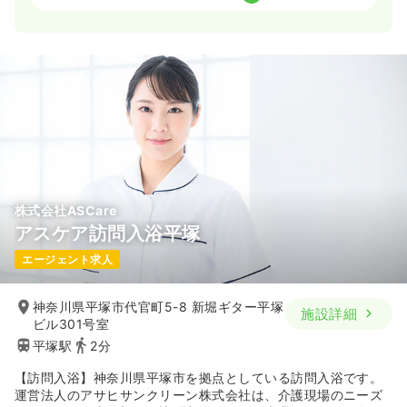
一時募集休止
日勤のみ（常勤）
26.4〜35.8
給与
万円
/月
賞与2回
※一例
時間
9:00～17:15
土日休み
月給35万円以上可
気になる
詳細を見る
株式会社ASCare
アスケア訪問入浴平塚
一時募集休止
日勤のみ（パート）
エージェント求人
給与
お問い合わせください
時間
9:00～17:15
神奈川県平塚市代官町5-8 新堀ギター平塚
土日休み
施設詳細
ビル301号室
平塚駅
2分
気になる
詳細を見る
【訪問入浴】神奈川県平塚市を拠点としている訪問入浴です。
運営法人のアサヒサンクリーン株式会社は、介護現場のニーズ