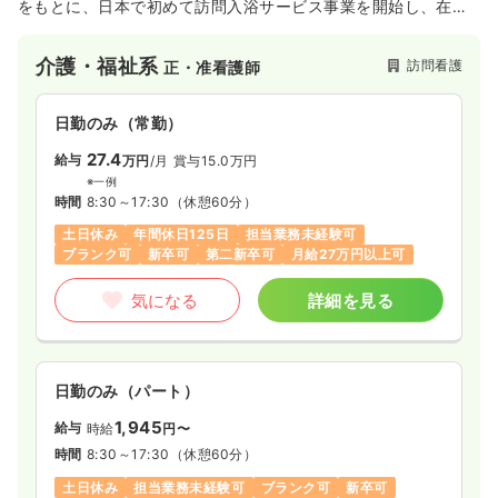
をもとに、日本で初めて訪問入浴サービス事業を開始し、在宅
福祉分野をサポートする稀有な存在として、多くのお客様に快
適なひとときを提供してきました。訪問入浴だけでなく、地域
介護・福祉系
訪問看護
正・准看護師
包括支援センターやデイサービス、介護付有料老人ホーム等、
多くの介護サービスを全国で展開しています。
日勤のみ（常勤）
27.4
給与
万円
/月
賞与15.0万円
※一例
時間
8:30～17:30
（休憩60分）
土日休み
年間休日125日
担当業務未経験可
ブランク可
新卒可
第二新卒可
月給27万円以上可
気になる
詳細を見る
日勤のみ（パート）
1,945
給与
時給
円〜
時間
8:30～17:30
（休憩60分）
土日休み
担当業務未経験可
ブランク可
新卒可