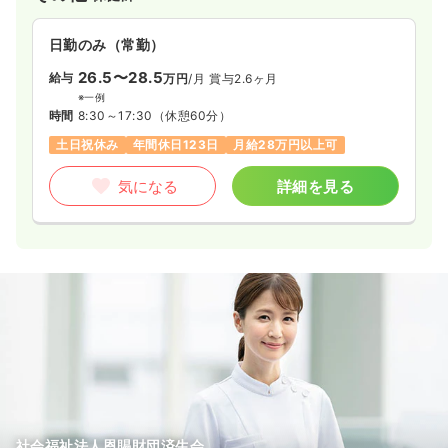
日勤のみ（常勤）
26.5〜28.5
給与
万円
/月
賞与2.6ヶ月
※一例
時間
8:30～17:30
（休憩60分）
土日祝休み
年間休日123日
月給28万円以上可
気になる
詳細を見る
社会福祉法人恩賜財団済生会