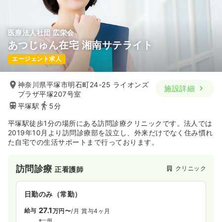
医療法人社団 広栄会
あつじゅん在宅 湘南サテライト
エージェント求人
神奈川県平塚市明石町24-25 ライオンズ
施設詳細
プラザ平塚207号室
平塚駅
5分
平塚駅徒歩1分の場所にある訪問診療クリニックです。法人では
2019年10月より訪問診療部を設立し、外来だけでなく住み慣れ
た自宅での生活サポートまで行っております。
訪問診療
クリニック
正看護師
日勤のみ（常勤）
27.1
給与
万円〜
/月
賞与4ヶ月
※一例