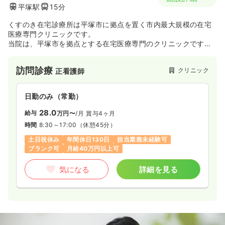
平塚駅
15分
くすのき在宅診療所は平塚市に拠点を置く市内最大規模の在宅
医療専門クリニックです。
当院は、平塚市を拠点とする在宅医療専門のクリニックです。
神奈川県内外の基幹病院と連携を取りながら、がん・認知症・
ターミナルをはじめ、心疾患・脳疾患・皮膚疾患・骨疾患・消
訪問診療
クリニック
正看護師
化器系疾患までさまざまな疾患に対応しています。
在宅医療経験の豊富な医師と看護師がタッグを組み、疾患だけ
にとどまらず生活や介護全般まで細やかに対応していることが
日勤のみ（常勤）
当院の最大の特徴です。患者様の生き方や性格、家庭環境、家
族構成、家屋の作り、予防策など、総合的にアプローチをかけ
28.0
給与
万円〜
/月
賞与4ヶ月
て患者様の暮らしをサポートしています。
時間
8:30～17:00
（休憩45分）
土日祝休み
年間休日130日
担当業務未経験可
ブランク可
月給40万円以上可
気になる
詳細を見る