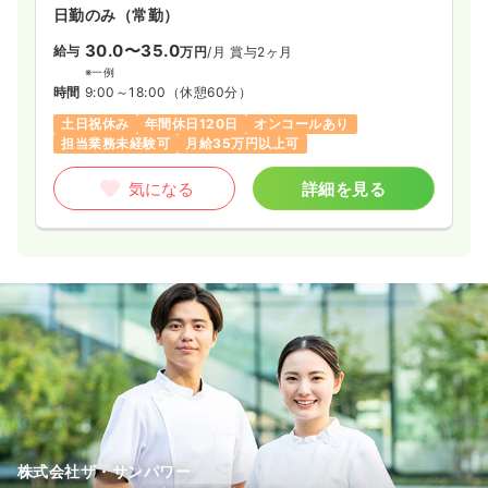
日勤のみ（常勤）
30.0〜35.0
給与
万円
/月
賞与2ヶ月
※一例
時間
9:00～18:00
（休憩60分）
土日祝休み
年間休日120日
オンコールあり
担当業務未経験可
月給35万円以上可
気になる
詳細を見る
株式会社ザ・サンパワー