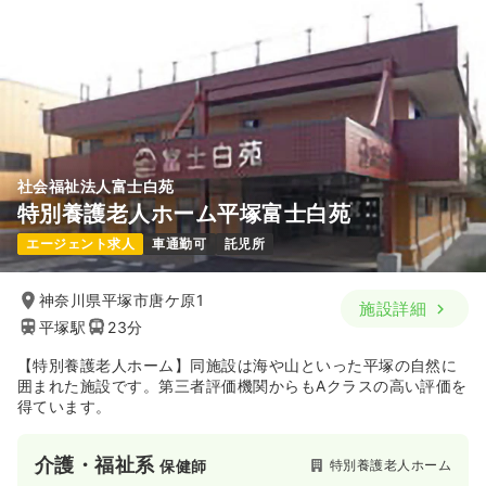
社会福祉法人富士白苑
特別養護老人ホーム平塚富士白苑
エージェント求人
車通勤可
託児所
神奈川県平塚市唐ケ原1
施設詳細
平塚駅
23分
【特別養護老人ホーム】同施設は海や山といった平塚の自然に
囲まれた施設です。第三者評価機関からもAクラスの高い評価を
得ています。
介護・福祉系
特別養護老人ホーム
保健師