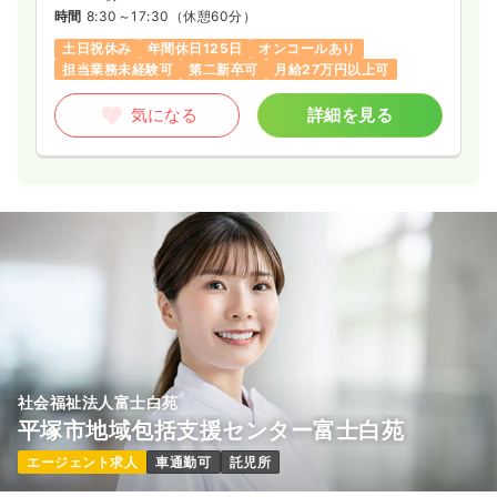
時間
8:30～17:30
（休憩60分）
土日祝休み
年間休日125日
オンコールあり
担当業務未経験可
第二新卒可
月給27万円以上可
気になる
詳細を見る
社会福祉法人富士白苑
平塚市地域包括支援センター富士白苑
エージェント求人
車通勤可
託児所