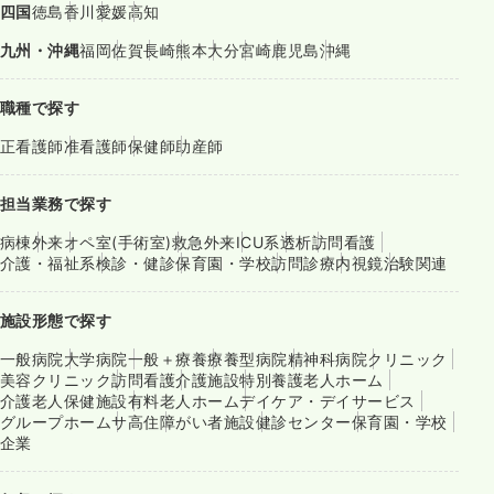
四国
徳島
香川
愛媛
高知
九州・沖縄
福岡
佐賀
長崎
熊本
大分
宮崎
鹿児島
沖縄
職種で探す
正看護師
准看護師
保健師
助産師
担当業務で探す
病棟
外来
オペ室(手術室)
救急外来
ICU系
透析
訪問看護
介護・福祉系
検診・健診
保育園・学校
訪問診療
内視鏡
治験関連
施設形態で探す
一般病院
大学病院
一般＋療養
療養型病院
精神科病院
クリニック
美容クリニック
訪問看護
介護施設
特別養護老人ホーム
介護老人保健施設
有料老人ホーム
デイケア・デイサービス
グループホーム
サ高住
障がい者施設
健診センター
保育園・学校
企業