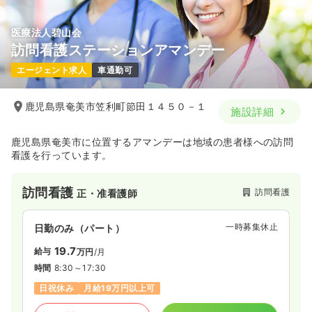
医療法人碧山会
訪問看護ステーションアマンデー
エージェント求人
車通勤可
鹿児島県奄美市笠利町節田１４５０－１
施設詳細
鹿児島県奄美市に位置するアマンデーは地域の患者様への訪問
看護を行っています。
訪問看護
訪問看護
正・准看護師
一時募集休止
日勤のみ（パート）
19.7
給与
万円
/月
時間
8:30～17:30
日祝休み
月給19万円以上可