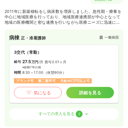
2011年に新築移転をし病床数を増床しました。急性期・療養を
中心に地域医療を行っており、地域医療連携部が中心となって
地域の医療機関と密な連携を行いながら医療ニーズに迅速にア
プローチできるよう努めております。
病棟
一般病院
正・准看護師
3交代（常勤）
27.5
給与
万円
/月
賞与3.01ヶ月
※経験7年の例
時間
8:30～17:00
（休憩90分）
ブランク可
第二新卒可
月給40万円以上可
気になる
詳細を見る
外来
一般病院
正看護師
すべての求人を見る
2
一時募集休止
2交代（常勤）