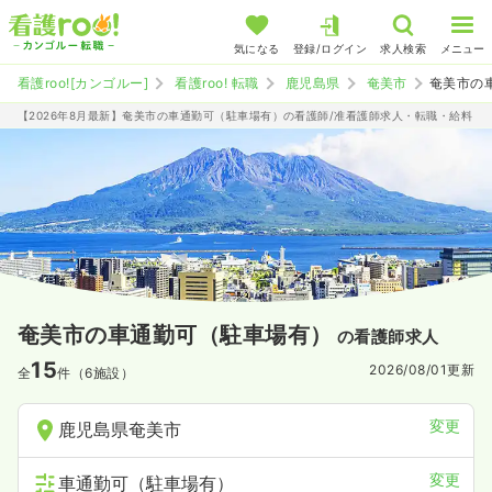
気になる
登録/ログイン
求人検索
メニュー
看護roo![カンゴルー]
看護roo! 転職
鹿児島県
奄美市
奄美市の
【2026年8月最新】奄美市の車通勤可（駐車場有）の看護師/准看護師求人・転職・給料
奄美市の車通勤可（駐車場有）
の看護師求人
15
2026/08/01
更新
全
件（6施設）
変更
鹿児島県奄美市
変更
車通勤可（駐車場有）