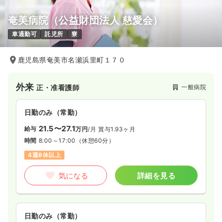
奄美病院（公益財団法人 慈愛会）
外来
一般病院
正・准看護師
車通勤可
託児所
寮
一時募集休止
日勤のみ（常勤）
鹿児島県奄美市名瀬浜里町１７０
18.5
給与
万円〜
/月
賞与3.8ヶ月
※一例
時間
8:30～17:00
外来
一般病院
正・准看護師
日祝休み
月給18万円以上可
日勤のみ（常勤）
気になる
詳細を見る
21.5〜27.1
給与
万円
/月
賞与1.93ヶ月
時間
8:00～17:00
（休憩60分）
4週8休以上
一時募集休止
日勤のみ（パート）
気になる
詳細を見る
1,300
給与
時給
円
時間
8:30～17:00
日祝休み
時給1,300円以上可
日勤のみ（常勤）