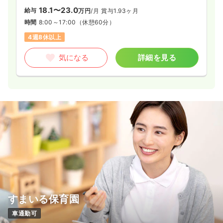
気になる
詳細を見る
18.1〜23.0
給与
万円
/月
賞与1.93ヶ月
時間
8:00～17:00
（休憩60分）
4週8休以上
気になる
詳細を見る
すまいる保育園
車通勤可