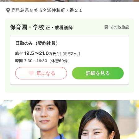
鹿児島県奄美市名瀬仲勝町７番２１
保育園・学校
その他施設
正・准看護師
日勤のみ（契約社員）
19.5〜21.0
給与
万円
/月
賞与2ヶ月
時間
7:30～16:30
（休憩60分）
気になる
詳細を見る