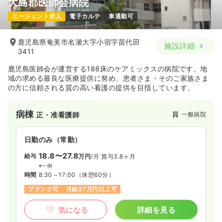
大島郡医師会病院
エージェント求人
電子カルテ
車通勤可
鹿児島県奄美市名瀬大字小宿字苗代田
施設詳細
3411
鹿児島医師会が運営する188床のケアミックスの病院です。地
域の求める最良な医療提供に努め、患者さま・そのご家族さま
の方に信頼される質の高い看護の提供を目指しています。
病棟
一般病院
正・准看護師
日勤のみ（常勤）
18.8〜27.8
給与
万円
/月
賞与3.8ヶ月
※一例
時間
8:30～17:00
（休憩60分）
ブランク可
月給27万円以上可
気になる
詳細を見る