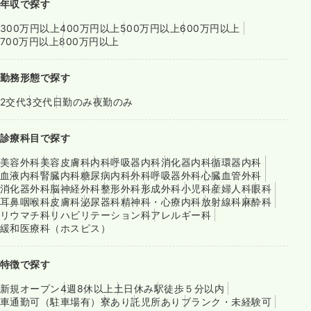
年収で探す
300万円以上
400万円以上
500万円以上
600万円以上
700万円以上
800万円以上
勤務形態で探す
2交代
3交代
日勤のみ
夜勤のみ
診療科目で探す
美容外科
美容皮膚科
内科
呼吸器内科
消化器内科
循環器内科
血液内科
腎臓内科
糖尿病内科
外科
呼吸器外科
心臓血管外科
消化器外科
脳神経外科
整形外科
形成外科
小児科
産婦人科
眼科
耳鼻咽喉科
皮膚科
泌尿器科
精神科・心療内科
放射線科
麻酔科
リウマチ科
リハビリテーション科
アレルギー科
緩和医療科（ホスピス）
特徴で探す
新規オープン
4週8休以上
土日休み
駅徒歩５分以内
車通勤可（駐車場有）
寮あり
託児所あり
ブランク・未経験可