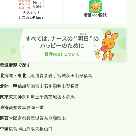
ナスカレ/
看護roo!国試
ナスカレPlus+
都道府県で探す
北海道・東北
北海道
青森
岩手
宮城
秋田
山形
福島
北陸・甲信越
新潟
富山
石川
福井
山梨
長野
関東
東京
神奈川
埼玉
千葉
茨城
栃木
群馬
東海
愛知
岐阜
静岡
三重
関西
大阪
京都
兵庫
滋賀
奈良
和歌山
中国
広島
岡山
鳥取
島根
山口