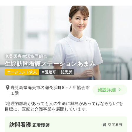
18.8〜35.7
給与
万円
/月
賞与3ヶ月
※一例
時間
8:30～17:00
月給35万円以上可
気になる
詳細を見る
奄美医療生活協同組合
オペ室(手術室)
一般病院
正・准看護師
生協訪問看護ステーションあまみ
エージェント求人
車通勤可
託児所
一時募集休止
日勤のみ（常勤）
20.8
給与
万円〜
/月
賞与62.4万円〜
鹿児島県奄美市名瀬長浜町8－7 生協会館
施設詳細
※経験7年の例
１階
時間
8:30～17:00
”地理的離島があっても人の生命に離島があってはならない”を
日祝休み
月給20万円以上可
目標に、医療と介護事業を展開しています。
気になる
詳細を見る
訪問看護
訪問看護
正看護師