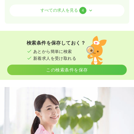
訪問看護
訪問看護
正・准看護師
すべての求人を見る
4
日勤のみ（常勤）
18.5
給与
万円〜
/月
賞与3.8ヶ月
※一例
検索条件を保存しておく？
時間
8:30～17:00
あとから簡単に検索
4週8休以上
月給18万円以上可
新着求人を受け取れる
気になる
詳細を見る
この検索条件を保存
一時募集休止
日勤のみ（パート）
1,300
給与
時給
円
時間
8:30～17:00
時給1,300円以上可
気になる
詳細を見る