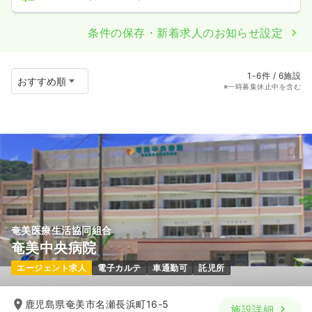
条件の保存・新着求人のお知らせ設定
1-6件 / 6施設
※一時募集休止中を含む
奄美医療生活協同組合
奄美中央病院
エージェント求人
電子カルテ
車通勤可
託児所
鹿児島県奄美市名瀬長浜町16-5
施設詳細