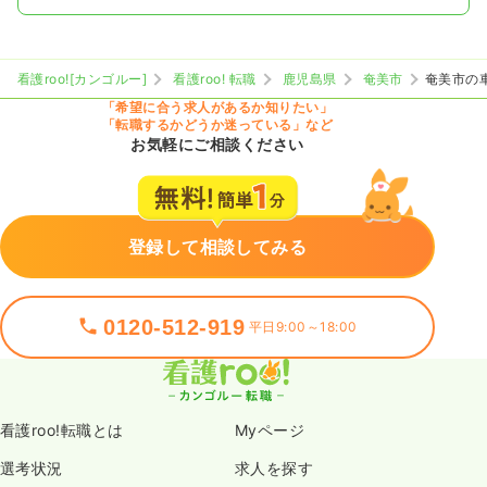
看護roo![カンゴルー]
看護roo! 転職
鹿児島県
奄美市
奄美市の
「希望に合う求人があるか知りたい」
「転職するかどうか迷っている」など
お気軽にご相談ください
登録して相談してみる
0120-512-919
平日9:00～18:00
看護roo!転職とは
Myページ
選考状況
求人を探す