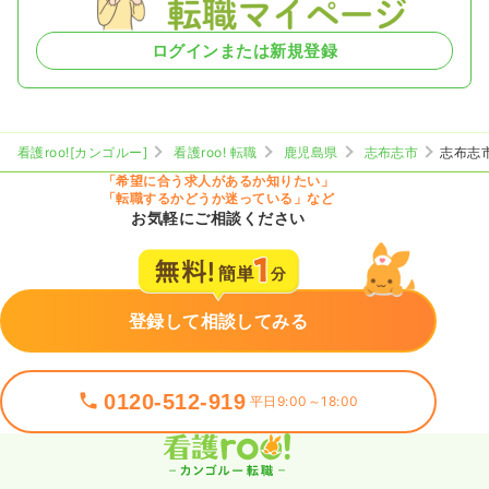
ログインまたは新規登録
看護roo![カンゴルー]
看護roo! 転職
鹿児島県
志布志市
志布志
「希望に合う求人があるか知りたい」
「転職するかどうか迷っている」など
お気軽にご相談ください
登録して相談してみる
0120-512-919
平日9:00～18:00