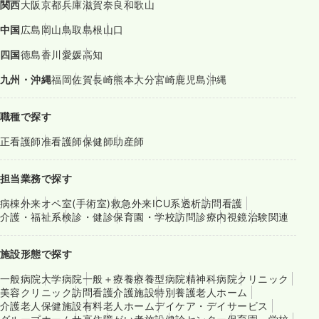
関西
大阪
京都
兵庫
滋賀
奈良
和歌山
中国
広島
岡山
鳥取
島根
山口
四国
徳島
香川
愛媛
高知
九州・沖縄
福岡
佐賀
長崎
熊本
大分
宮崎
鹿児島
沖縄
職種で探す
正看護師
准看護師
保健師
助産師
担当業務で探す
病棟
外来
オペ室(手術室)
救急外来
ICU系
透析
訪問看護
介護・福祉系
検診・健診
保育園・学校
訪問診療
内視鏡
治験関連
施設形態で探す
一般病院
大学病院
一般＋療養
療養型病院
精神科病院
クリニック
美容クリニック
訪問看護
介護施設
特別養護老人ホーム
介護老人保健施設
有料老人ホーム
デイケア・デイサービス