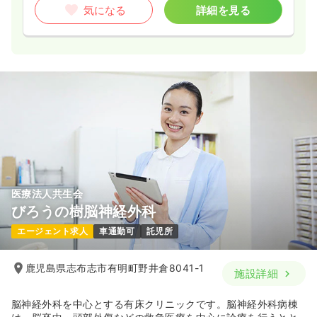
気になる
詳細を見る
医療法人共生会
びろうの樹脳神経外科
エージェント求人
車通勤可
託児所
鹿児島県志布志市有明町野井倉8041-1
施設詳細
脳神経外科を中心とする有床クリニックです。脳神経外科病棟