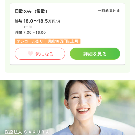
一時募集休止
日勤のみ（常勤）
18.0〜18.5
給与
万円
/月
※一例
時間
7:00～16:00
オンコールあり
月給18万円以上可
気になる
詳細を見る
医療法人 ＳＡＫＵＲＡ