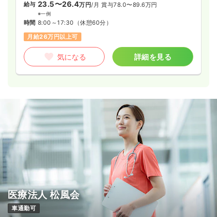
23.5〜26.4
給与
万円
/月
賞与78.0〜89.6万円
※一例
時間
8:00～17:30
（休憩60分）
月給26万円以上可
気になる
詳細を見る
医療法人 松風会
車通勤可