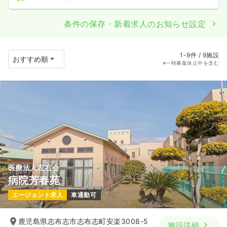
条件の保存・新着求人のお知らせ設定
1-9件 / 9施設
※一時募集休止中を含む
医療法人左右会
病院芳春苑
エージェント求人
車通勤可
鹿児島県志布志市志布志町安楽3008-5
施設詳細