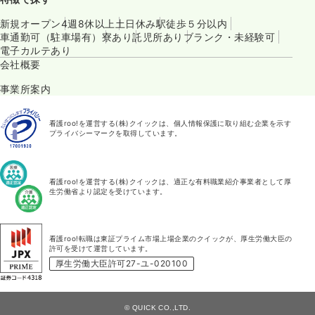
新規オープン
4週8休以上
土日休み
駅徒歩５分以内
車通勤可（駐車場有）
寮あり
託児所あり
ブランク・未経験可
電子カルテあり
会社概要
事業所案内
看護roo!を運営する(株)クイックは、個人情報保護に取り組む企業を示す
プライバシーマークを取得しています。
看護roo!を運営する(株)クイックは、適正な有料職業紹介事業者として厚
生労働省より認定を受けています。
看護roo!転職は東証プライム市場上場企業のクイックが、厚生労働大臣の
許可を受けて運営しています。
厚生労働大臣許可27-ユ-020100
© QUICK CO.,LTD.