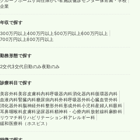
グループホーム
サ高住
障がい者施設
健診センター
保育園・学校
企業
年収で探す
300万円以上
400万円以上
500万円以上
600万円以上
700万円以上
800万円以上
勤務形態で探す
2交代
3交代
日勤のみ
夜勤のみ
診療科目で探す
美容外科
美容皮膚科
内科
呼吸器内科
消化器内科
循環器内科
血液内科
腎臓内科
糖尿病内科
外科
呼吸器外科
心臓血管外科
消化器外科
脳神経外科
整形外科
形成外科
小児科
産婦人科
眼科
耳鼻咽喉科
皮膚科
泌尿器科
精神科・心療内科
放射線科
麻酔科
リウマチ科
リハビリテーション科
アレルギー科
緩和医療科（ホスピス）
特徴で探す