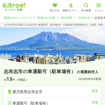
気になる
登録/ログイン
求人検索
メニュー
看護roo![カンゴルー]
看護roo! 転職
鹿児島県
志布志市
志布志
【2026年8月最新】志布志市の車通勤可（駐車場有）の看護師/准看護師求人・転職・給料
志布志市の車通勤可（駐車場有）
の看護師求人
13
2026/08/04
更新
全
件（9施設）
変更
鹿児島県志布志市
変更
車通勤可（駐車場有）