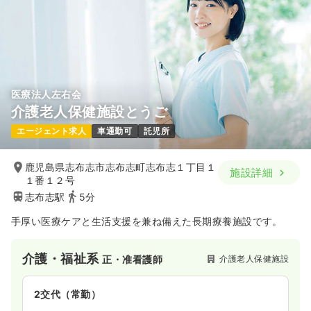
医療法人左右会
介護老人保健施設とうご
エージェント求人
車通勤可
託児所
鹿児島県志布志市志布志町志布志１丁目１
施設詳細
１番１２号
志布志駅
5分
手厚い医療ケアと生活支援を兼ね備えた長期療養施設です。
介護・福祉系
介護老人保健施設
正・准看護師
2交代（常勤）