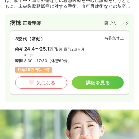
は、脳卒中・頭部外傷などの救急医療を中心に診療を行うとと
もに、未破裂脳動脈瘤に対する手術、血行再建術などの脳卒中
予防のための治療や水頭症に対してのシャント術なども行って
おり、主に急性期に対しての看護ケア行っています。
病棟
クリニック
正看護師
一時募集休止
3交代（常勤）
24.4〜25.1
給与
万円
/月
賞与2.6ヶ月
※一例
時間
8:30～17:30
（休憩60分）
月給25万円以上可
気になる
詳細を見る