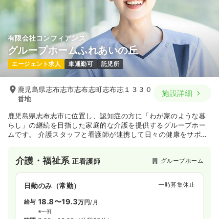
有限会社コンフィアンス
グループホームふれあいの丘
エージェント求人
車通勤可
託児所
鹿児島県志布志市志布志町志布志１３３０
施設詳細
番地
鹿児島県志布志市に位置し、認知症の方に「わが家のような暮
らし」の継続を目指した家庭的な介護を提供するグループホー
ムです。 介護スタッフと看護師が連携して日々の健康をサポー
トし、料理や掃除などの家事を通じた自立支援を大切にしてい
ます。 介護付き有料老人ホームなど併設施設があり、特殊浴槽
介護・福祉系
グループホーム
正看護師
も利用可能な充実した環境で、利用者様の心身の健康と生きが
いを支えたい方に最適な職場です。
一時募集休止
日勤のみ（常勤）
18.8〜19.3
給与
万円
/月
※一例