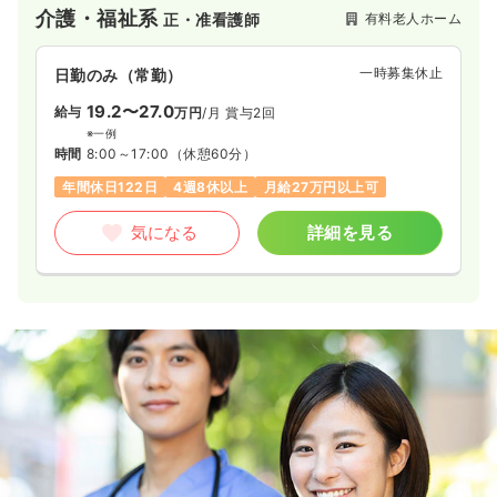
した医療体制も充実しております。
介護・福祉系
有料老人ホーム
正・准看護師
一時募集休止
日勤のみ（常勤）
19.2〜27.0
給与
万円
/月
賞与2回
※一例
時間
8:00～17:00
（休憩60分）
年間休日122日
4週8休以上
月給27万円以上可
気になる
詳細を見る