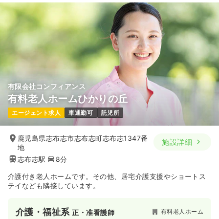
有限会社コンフィアンス
有料老人ホームひかりの丘
エージェント求人
車通勤可
託児所
鹿児島県志布志市志布志町志布志1347番
施設詳細
地
志布志駅
8分
介護付き老人ホームです。その他、居宅介護支援やショートス
テイなども隣接しています。
介護・福祉系
有料老人ホーム
正・准看護師