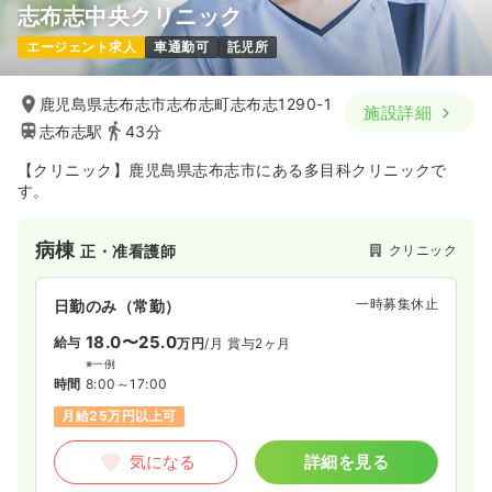
志布志中央クリニック
エージェント求人
車通勤可
託児所
鹿児島県志布志市志布志町志布志1290-1
施設詳細
志布志駅
43分
【クリニック】鹿児島県志布志市にある多目科クリニックで
す。
病棟
クリニック
正・准看護師
一時募集休止
日勤のみ（常勤）
18.0〜25.0
給与
万円
/月
賞与2ヶ月
※一例
時間
8:00～17:00
月給25万円以上可
気になる
詳細を見る