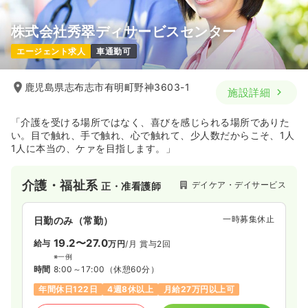
株式会社秀翠ディサービスセンター
エージェント求人
車通勤可
鹿児島県志布志市有明町野神3603-1
施設詳細
「介護を受ける場所ではなく、喜びを感じられる場所でありた
い。目で触れ、手で触れ、心で触れて、少人数だからこそ、1人
1人に本当の、ケァを目指します。」
介護・福祉系
デイケア・デイサービス
正・准看護師
一時募集休止
日勤のみ（常勤）
19.2〜27.0
給与
万円
/月
賞与2回
※一例
時間
8:00～17:00
（休憩60分）
年間休日122日
4週8休以上
月給27万円以上可