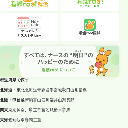
ナスカレ/
看護roo!国試
ナスカレPlus+
都道府県で探す
北海道・東北
北海道
青森
岩手
宮城
秋田
山形
福島
北陸・甲信越
新潟
富山
石川
福井
山梨
長野
関東
東京
神奈川
埼玉
千葉
茨城
栃木
群馬
東海
愛知
岐阜
静岡
三重