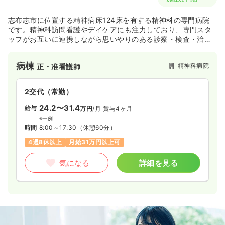
志布志市に位置する精神病床124床を有する精神科の専門病院
です。精神科訪問看護やデイケアにも注力しており、専門スタ
ッフがお互いに連携しながら思いやりのある診察・検査・治療
を行っております。
病棟
精神科病院
正・准看護師
2交代（常勤）
24.2〜31.4
給与
万円
/月
賞与4ヶ月
※一例
時間
8:00～17:30
（休憩60分）
4週8休以上
月給31万円以上可
気になる
詳細を見る