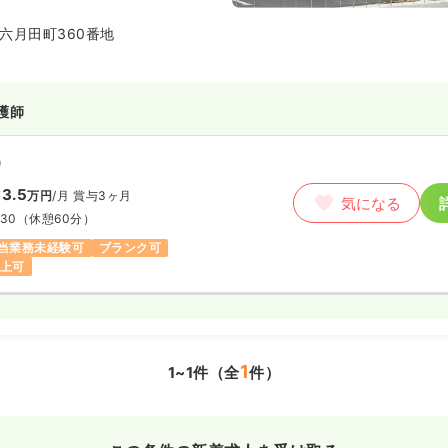
六月田町360番地
護師
）
3.5
万円
/月
賞与3ヶ月
気になる
:30
（休憩60分）
当業務未経験可
ブランク可
以上可
1
1~1件（全
件）