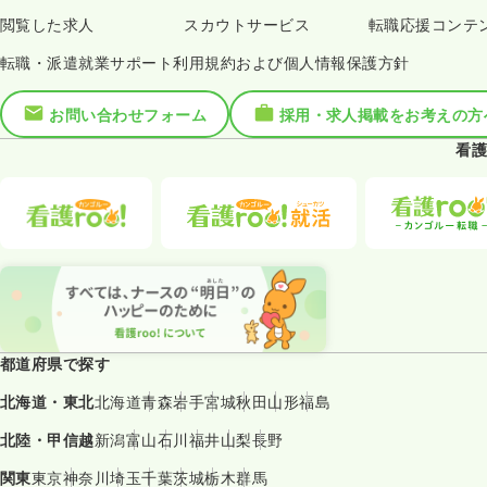
閲覧した求人
スカウトサービス
転職応援コンテ
転職・派遣就業サポート利用規約および個人情報保護方針
お問い合わせフォーム
採用・求人掲載をお考えの方
看護
都道府県で探す
北海道・東北
北海道
青森
岩手
宮城
秋田
山形
福島
北陸・甲信越
新潟
富山
石川
福井
山梨
長野
関東
東京
神奈川
埼玉
千葉
茨城
栃木
群馬