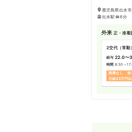
鹿児島県出水市
出水駅
6分
外来
正・准看
2交代（常勤
22.0〜3
給与
時間
8:30～17
残業なし
担
月給33万円