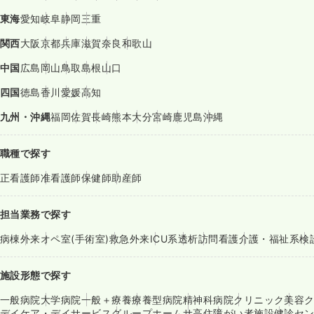
東海
愛知
岐阜
静岡
三重
関西
大阪
京都
兵庫
滋賀
奈良
和歌山
中国
広島
岡山
鳥取
島根
山口
四国
徳島
香川
愛媛
高知
九州・沖縄
福岡
佐賀
長崎
熊本
大分
宮崎
鹿児島
沖縄
職種で探す
正看護師
准看護師
保健師
助産師
担当業務で探す
病棟
外来
オペ室(手術室)
救急外来
ICU系
透析
訪問看護
介護・福祉系
検
施設形態で探す
一般病院
大学病院
一般＋療養
療養型病院
精神科病院
クリニック
美容
デイケア・デイサービス
グループホーム
サ高住
障がい者施設
健診セ