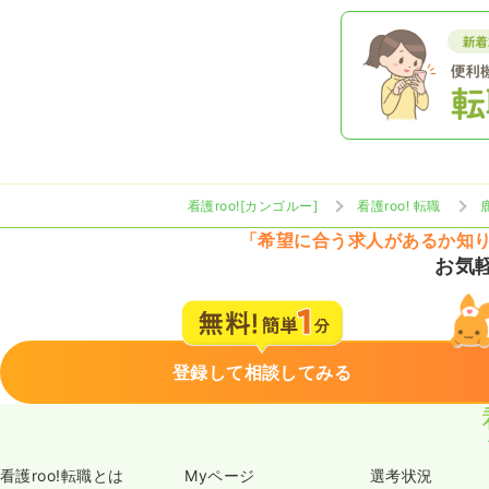
看護roo![カンゴルー]
看護roo! 転職
「希望に合う求人があるか知
お気
登録して相談してみる
看護roo!転職とは
Myページ
選考状況