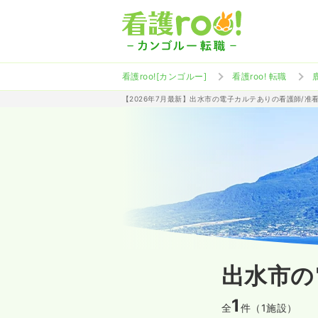
看護roo![カンゴルー]
看護roo! 転職
【2026年7月最新】出水市の電子カルテありの看護師/准
出水市の
1
全
件（1施設）