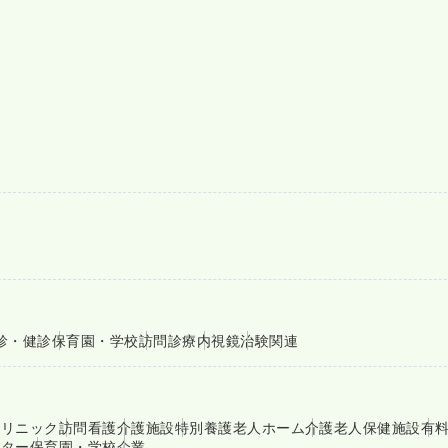
診・健診
保育園・学校
訪問診療
内視鏡
治験関連
クリニック
訪問看護
介護施設
特別養護老人ホーム
介護老人保健施設
有
ンター
保育園・学校
企業