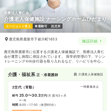
医療法人青仁会
介護老人保健施設 ナーシングホームひだまり
エージェント求人
車通勤可
託児所
鹿児島県鹿屋市下祓川町1853
施設詳細
鹿児島県鹿屋市に位置する介護老人保健施設で、医療法人青仁
会が運営し病院に併設されています。 医学的管理の下、マシン
トレーニングやAI歩行器を取り入れるなど、リハビリを中心と
した居宅復帰支援に注力しています。
介護・福祉系
介護老人保健施設
正・准看護師
一時募集休止
2交代（常勤）
25.0〜30.3
給与
万円
/月
賞与3ヶ月
※一例
時間
8:00～17:00
（休憩60分）