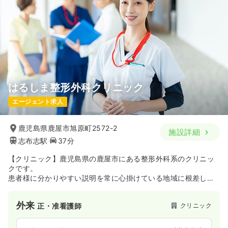
はるしま整形外科クリニック
エージェント求人
鹿児島県鹿屋市旭原町2572-2
施設詳細
志布志駅
37分
【クリニック】鹿児島県の鹿屋市にある整形外科系のクリニッ
クです。
患者様に分かりやすい説明を常に心掛けている地域に根差した
かかりつけ医です。
外来
クリニック
正・准看護師