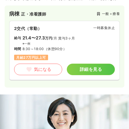
ております。
病棟
一般＋療養
正・准看護師
一時募集休止
2交代（常勤）
21.4〜27.3
給与
万円
/月
賞与3ヶ月
※一例
時間
8:30～18:00
（休憩90分）
月給27万円以上可
気になる
詳細を見る