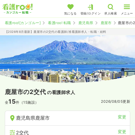
気になる
登録/ログイン
求人検索
メニュー
看護roo![カンゴルー]
看護roo! 転職
鹿児島県
鹿屋市
鹿屋市の
【2026年8月最新】鹿屋市の2交代の看護師/准看護師求人・転職・給料
鹿屋市の2交代
の看護師求人
15
2026/08/05
更新
全
件（15施設）
変更
鹿児島県鹿屋市
変更
2交代