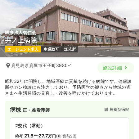
医療法人碧仁会
井ノ上病院
エージェント求人
車通勤可
託児所
鹿児島県鹿屋市王子町3980-1
施設詳細
昭和32年に開院し、地域医療に貢献を続ける病院です。健康診
断やガン検診にも注力しており、予防医学の観点から地域の皆
さまへ生活習慣の見直し・改善を呼びかけております。
病棟
療養型病院
正・准看護師
2交代（常勤）
21.8〜27.7
給与
万円
/月
賞与2回