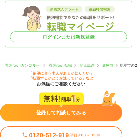
ログインまたは新規登録
看護roo![カンゴルー]
看護roo! 転職
鹿児島県
鹿屋市
鹿屋市の
「希望に合う求人があるか知りたい」
「転職するかどうか迷っている」など
お気軽にご相談ください
登録して相談してみる
0120-512-919
平日9:00～18:00