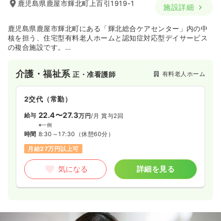
鹿児島県鹿屋市輝北町上百引1919-1
施設詳細
鹿児島県鹿屋市輝北町にある「輝北総合ケアセンター」内の中
核を担う、住宅型有料老人ホームと認知症対応型デイサービス
の複合施設です。
法人としてデイサービスやグループホーム、居宅介護支援など
地域に根差した多様な介護サービスを一貫して展開していま
介護・福祉系
有料老人ホーム
正・准看護師
す。
2交代（常勤）
22.4〜27.3
給与
万円
/月
賞与2回
※一例
時間
8:30～17:30
（休憩60分）
月給27万円以上可
気になる
詳細を見る