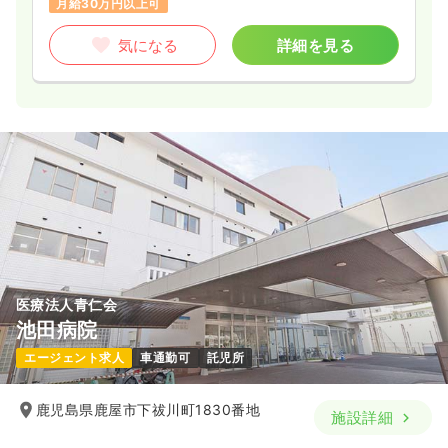
月給30万円以上可
気になる
詳細を見る
医療法人青仁会
池田病院
エージェント求人
車通勤可
託児所
鹿児島県鹿屋市下祓川町1830番地
施設詳細