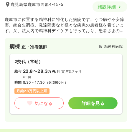
鹿児島県鹿屋市西原4-15-5
施設詳細
鹿屋市に位置する精神科に特化した病院です。うつ病や不安障
害、統合失調症、発達障害など様々な疾患の患者様を看ていま
す。又、法人内で精神科デイケアも行っており、患者さまのペ
ースにあわせながら日常的に必要なスキルの向上に努めており
ます。
病棟
精神科病院
正・准看護師
2交代（常勤）
22.8〜28.3
給与
万円
/月
賞与3.7ヶ月
※一例
時間
8:30～17:30
（休憩60分）
月給28万円以上可
気になる
詳細を見る