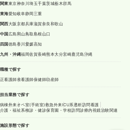
関東
東京
神奈川
埼玉
千葉
茨城
栃木
群馬
東海
愛知
岐阜
静岡
三重
関西
大阪
京都
兵庫
滋賀
奈良
和歌山
中国
広島
岡山
鳥取
島根
山口
四国
徳島
香川
愛媛
高知
九州・沖縄
福岡
佐賀
長崎
熊本
大分
宮崎
鹿児島
沖縄
職種で探す
正看護師
准看護師
保健師
助産師
担当業務で探す
病棟
外来
オペ室(手術室)
救急外来
ICU系
透析
訪問看護
介護・福祉系
検診・健診
保育園・学校
訪問診療
内視鏡
治験関連
施設形態で探す