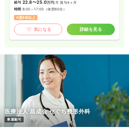
22.8〜25.0
給与
万円
/月
賞与4ヶ月
時間
8:00～17:00
（休憩60分）
4週8休以上
気になる
詳細を見る
医療法人 昌成会 せぐち整形外科
車通勤可