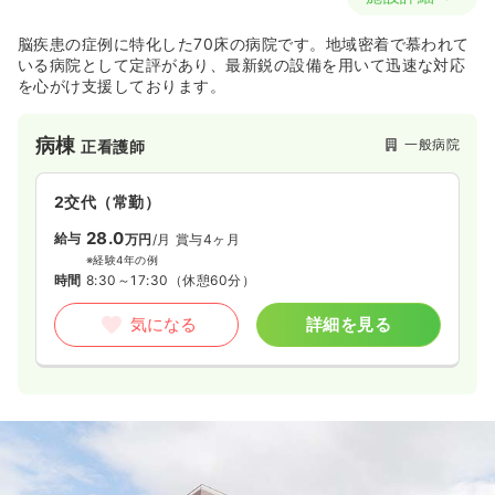
脳疾患の症例に特化した70床の病院です。地域密着で慕われて
いる病院として定評があり、最新鋭の設備を用いて迅速な対応
を心がけ支援しております。
病棟
一般病院
正看護師
2交代（常勤）
28.0
給与
万円
/月
賞与4ヶ月
※経験4年の例
時間
8:30～17:30
（休憩60分）
気になる
詳細を見る