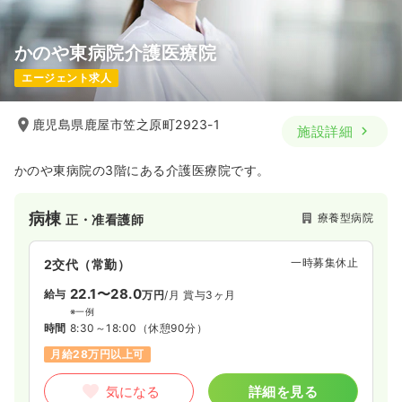
かのや東病院介護医療院
エージェント求人
鹿児島県鹿屋市笠之原町2923-1
施設詳細
かのや東病院の3階にある介護医療院です。
病棟
療養型病院
正・准看護師
一時募集休止
2交代（常勤）
22.1〜28.0
給与
万円
/月
賞与3ヶ月
※一例
時間
8:30～18:00
（休憩90分）
月給28万円以上可
気になる
詳細を見る