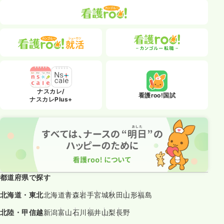
ナスカレ/
看護roo!国試
ナスカレPlus+
都道府県で探す
北海道・東北
北海道
青森
岩手
宮城
秋田
山形
福島
北陸・甲信越
新潟
富山
石川
福井
山梨
長野