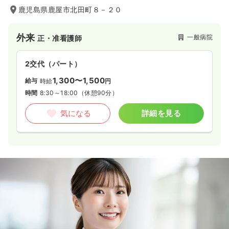
鹿児島県鹿屋市北田町８－２０
外来
一般病院
正・准看護師
2交代（パート）
1,300〜1,500
給与
時給
円
時間
8:30～18:00
（休憩90分）
気になる
詳細を見る