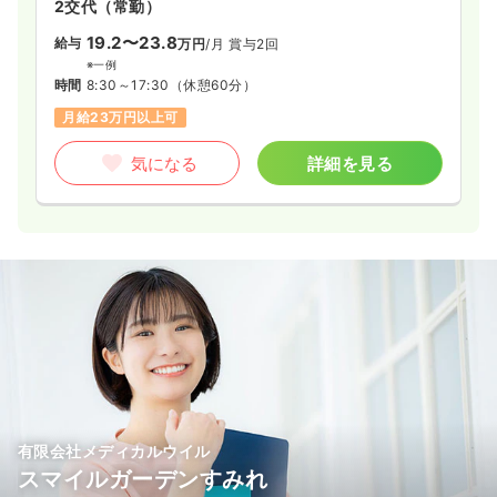
2交代（常勤）
19.2〜23.8
給与
万円
/月
賞与2回
※一例
時間
8:30～17:30
（休憩60分）
月給23万円以上可
気になる
詳細を見る
有限会社メディカルウイル
スマイルガーデンすみれ