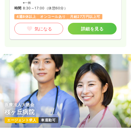
※一例
時間
8:30～17:00
（休憩60分）
4週8休以上
オンコールあり
月給27万円以上可
気になる
詳細を見る
医療法人大徳会
桜ヶ丘病院
エージェント求人
車通勤可