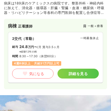
病床は189床のケアミックスの病院です。整形外科・神経内科
に加えて、消化器・循環器・肝臓・腎臓・血液・糖尿病・呼吸
器・リハビリテーション等各科の専門医師を配置し合併症等の
治療にあたっています。
病棟
一般＋療養
正看護師
一時募集休止
2交代（常勤）
24.8
給与
万円〜
/月
賞与3.5ヶ月
※経験12年の例
時間
8:30～17:30
（休憩60分）
4週8休以上
月給31万円以上可
気になる
詳細を見る