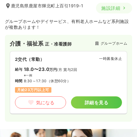
鹿児島県鹿屋市輝北町上百引1919-1
施設詳細
グループホームやデイサービス、有料老人ホームなど系列施設
が複数あります！
介護・福祉系
グループホーム
正・准看護師
一時募集休止
2交代（常勤）
18.0〜23.0
給与
万円
/月
賞与2回
※一例
時間
8:30～17:30
（休憩60分）
月給23万円以上可
気になる
詳細を見る