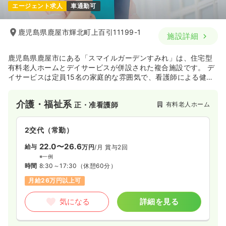
エージェント求人
車通勤可
鹿児島県鹿屋市輝北町上百引11199-1
施設詳細
鹿児島県鹿屋市にある「スマイルガーデンすみれ」は、住宅型
有料老人ホームとデイサービスが併設された複合施設です。 デ
イサービスは定員15名の家庭的な雰囲気で、看護師による健康
観察や個別機能訓練、嚥下体操などを通じて機能維持・低下予
防を支援しています。 「あなたと共に、あなたらしい生活と、
介護・福祉系
有料老人ホーム
正・准看護師
あなたの笑顔を支えます」を理念とし、リハビリやレクリエー
ションが充実した環境で、利用者様の自立支援に深く携わりた
い方に最適な職場です。
2交代（常勤）
22.0〜26.6
給与
万円
/月
賞与2回
※一例
時間
8:30～17:30
（休憩60分）
月給26万円以上可
気になる
詳細を見る