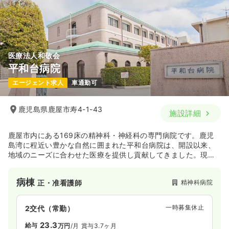
医療法人和敬会
平和台病院
エージェント求人
車通勤可
鹿児島県鹿屋市寿4-1-43
施設詳細
鹿屋市内にある169床の精神科・神経科の専門病院です。鹿児
島湾に程近い豊かな自然に囲まれた平和台病院は、開設以来、
地域のニーズに合わせた医療を提供し貢献してきました。現在
では診療のみならず、社会復帰・在宅復帰にも力をいれデイケ
アや訪問看護など幅広い分野で地域を支えています。同じ法人
病棟
精神科病院
正・准看護師
内では、介護老人保健施設や、グループホームも運営し、地域
と共に歩む「輪」を大事にした医療・在宅サービスに力を入れ
ています。
一時募集休止
2交代（常勤）
23.3
給与
万円
/月
賞与3.7ヶ月