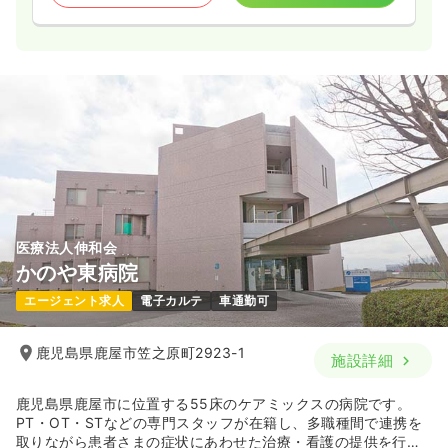
医療法人伸和会
かのや東病院
エージェント求人
電子カルテ
車通勤可
鹿児島県鹿屋市笠之原町2923-1
施設詳細
鹿児島県鹿屋市に位置する55床のケアミックスの病院です。
PT・OT・STなどの専門スタッフが在籍し、多職種間で連携を
取りながら患者さまの症状にあわせた治療・看護の提供を行っ