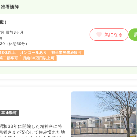
・准看護師
勤）
/月
賞与3ヶ月
気になる
例
:30
（休憩60分）
週8休以上
オンコールあり
担当業務未経験可
第二新卒可
月給30万円以上可
車通勤可
昭和33年に開院した精神科に特
患者さまが安心して住み慣れた地