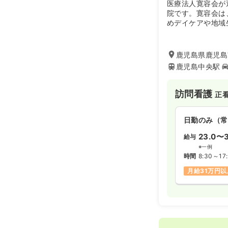
医療法人寛容会が
院です。寛容会は
めデイケアや地域
施設など、地域の
復帰・社会復帰ま
鹿児島県鹿児島
鹿児島中央駅
訪問看護
正
日勤のみ（常
23.0〜3
給与
※一例
時間
8:30～17
月給31万円以