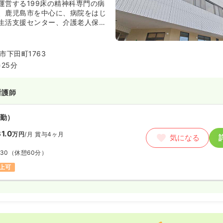
運営する199床の精神科専門の病
、鹿児島市を中心に、病院をはじ
生活支援センター、介護老人保健
方の需要に合わせて治療から在宅
で一貫した診療を行っています。
市下田町1763
25分
看護師
勤）
1.0
万円
/月
賞与4ヶ月
気になる
:30
（休憩60分）
上可