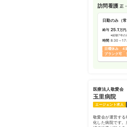
訪問看護
正
日勤のみ（常
25.1
給与
万円
※経験7年の
時間
8:30～17
日曜休み
4
ブランク可
医療法人敬愛会
玉里病院
エージェント求人
敬愛会が運営する
化した病院です。