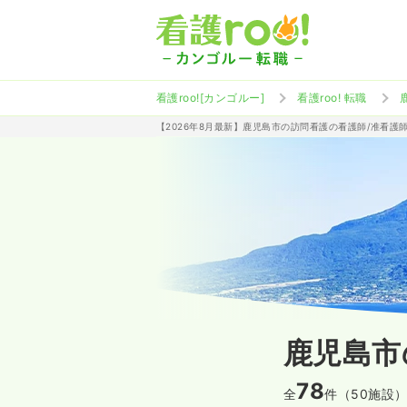
看護roo![カンゴルー]
看護roo! 転職
【2026年8月最新】鹿児島市の訪問看護の看護師/准看護
鹿児島市
78
全
件（50施設