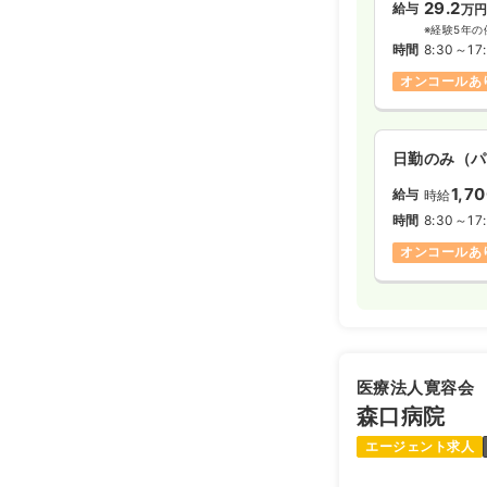
29.2
給与
万
※経験5年の
時間
8:30～17
オンコールあ
日勤のみ（パ
1,7
給与
時給
時間
8:30～17
オンコールあ
医療法人寛容会
森口病院
エージェント求人