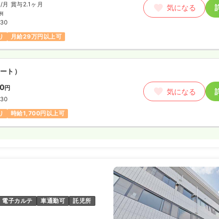
円
/月
賞与2.1ヶ月
気になる
例
:30
り
月給29万円以上可
ート）
00
円
気になる
:30
り
時給1,700円以上可
電子カルテ
車通勤可
託児所