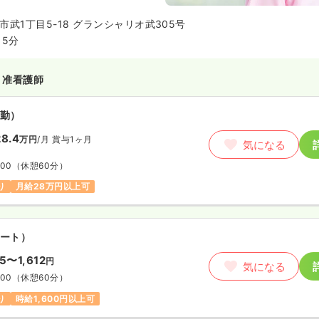
武1丁目5-18 グランシャリオ武305号
5分
・准看護師
勤）
8.4
万円
/月
賞与1ヶ月
気になる
:00
（休憩60分）
り
月給28万円以上可
ート）
75〜1,612
円
気になる
:00
（休憩60分）
り
時給1,600円以上可