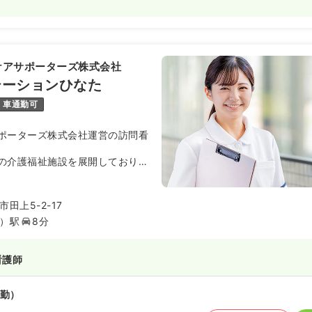
ケアサポーターズ株式会社
テーションひなた
車通勤可
ポーターズ株式会社運営の訪問看
の介護福祉施設を展開しており、
護を担当して頂きます。
田上5-2-17
）駅
8分
看護師
勤）