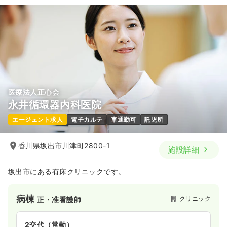
一時募集休止
2交代（常勤）
給与
お問い合わせください
時間
8:30～17:00
（休憩60分）
年間休日121日
気になる
詳細を見る
医療法人正心会
永井循環器内科医院
一時募集休止
3交代（常勤）
エージェント求人
電子カルテ
車通勤可
託児所
28.5〜29.3
給与
万円
/月
賞与79.4〜82.3万円
※一例
時間
8:30～17:00
（休憩60分）
香川県坂出市川津町2800-1
施設詳細
年間休日121日
月給29万円以上可
坂出市にある有床クリニックです。
気になる
詳細を見る
病棟
クリニック
正・准看護師
2交代（常勤）