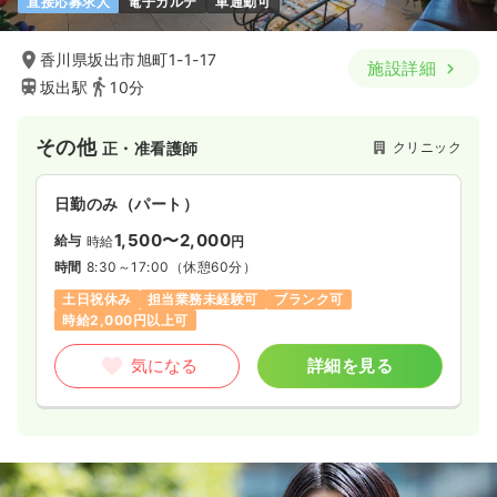
直接応募求人
電子カルテ
車通勤可
香川県坂出市旭町1-1-17
施設詳細
坂出駅
10分
その他
クリニック
正・准看護師
日勤のみ（パート）
1,500〜2,000
給与
時給
円
時間
8:30～17:00
（休憩60分）
土日祝休み
担当業務未経験可
ブランク可
時給2,000円以上可
気になる
詳細を見る