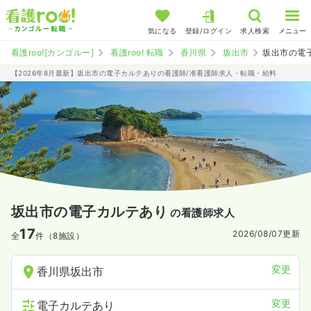
気になる
登録/ログイン
求人検索
メニュー
看護roo![カンゴルー]
看護roo! 転職
香川県
坂出市
坂出市の電
【2026年8月最新】坂出市の電子カルテありの看護師/准看護師求人・転職・給料
坂出市の電子カルテあり
の看護師求人
17
2026/08/07
更新
全
件（8施設）
変更
香川県坂出市
変更
電子カルテあり