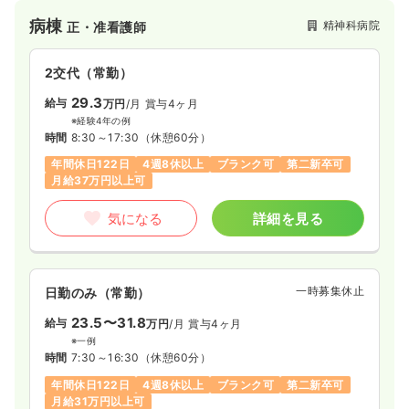
総合的なサービスを行っています。
病棟
精神科病院
正・准看護師
2交代（常勤）
29.3
給与
万円
/月
賞与4ヶ月
※経験4年の例
時間
8:30～17:30
（休憩60分）
年間休日122日
4週8休以上
ブランク可
第二新卒可
月給37万円以上可
気になる
詳細を見る
一時募集休止
日勤のみ（常勤）
23.5〜31.8
給与
万円
/月
賞与4ヶ月
※一例
時間
7:30～16:30
（休憩60分）
年間休日122日
4週8休以上
ブランク可
第二新卒可
月給31万円以上可