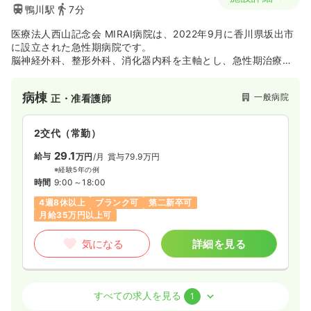
鴨川駅
7分
医療法人西山記念会 MIRAI病院は、2022年9月に香川県坂出市
に設立された急性期病院です。
脳神経外科、整形外科、消化器内科を主軸とし、急性期治療か
ら早期リハビリテーションまでを一貫して提供しています。特
に一次脳卒中センター（PSC）に認定されており、脳卒中治療
病棟
一般病院
正・准看護師
に強みを持っています。その他、内科、外科、眼科、耳鼻咽喉
科など幅広い診療科があり、地域医療の中核を担っています。
2交代（常勤）
29.1
給与
万円
/月
賞与79.9万円
※経験5年の例
時間
9:00～18:00
4週8休以上
ブランク可
第二新卒可
月給35万円以上可
気になる
詳細を見る
外来
一般病院
正・准看護師
すべての求人を見る
1