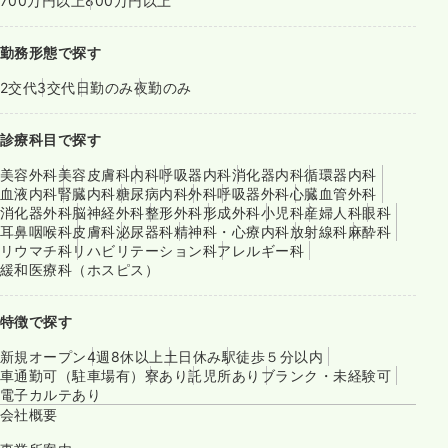
700万円以上
800万円以上
勤務形態で探す
2交代
3交代
日勤のみ
夜勤のみ
診療科目で探す
美容外科
美容皮膚科
内科
呼吸器内科
消化器内科
循環器内科
血液内科
腎臓内科
糖尿病内科
外科
呼吸器外科
心臓血管外科
消化器外科
脳神経外科
整形外科
形成外科
小児科
産婦人科
眼科
耳鼻咽喉科
皮膚科
泌尿器科
精神科・心療内科
放射線科
麻酔科
リウマチ科
リハビリテーション科
アレルギー科
緩和医療科（ホスピス）
特徴で探す
新規オープン
4週8休以上
土日休み
駅徒歩５分以内
車通勤可（駐車場有）
寮あり
託児所あり
ブランク・未経験可
電子カルテあり
会社概要