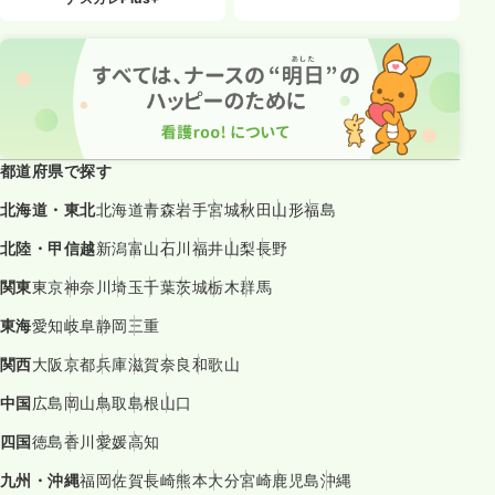
都道府県で探す
北海道・東北
北海道
青森
岩手
宮城
秋田
山形
福島
北陸・甲信越
新潟
富山
石川
福井
山梨
長野
関東
東京
神奈川
埼玉
千葉
茨城
栃木
群馬
東海
愛知
岐阜
静岡
三重
関西
大阪
京都
兵庫
滋賀
奈良
和歌山
中国
広島
岡山
鳥取
島根
山口
四国
徳島
香川
愛媛
高知
九州・沖縄
福岡
佐賀
長崎
熊本
大分
宮崎
鹿児島
沖縄