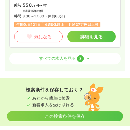
550
給与
万円〜
/年
訪問看護
精神科病院
正看護師
※経験15年の例
時間
8:30～17:00
（休憩60分）
一時募集休止
日勤のみ（常勤）
年間休日121日
4週8休以上
月給37万円以上可
28.3
給与
万円
/月
賞与4ヶ月
気になる
詳細を見る
※経験17年の例
時間
8:00～17:00
日曜休み
年間休日120日
4週8休以上
オンコールあり
病棟
ブランク可
第二新卒可
月給33万円以上可
一般病院
助産師
すべての求人を見る
3
気になる
詳細を見る
一時募集休止
日勤のみ（常勤）
給与
お問い合わせください
時間
8:30～17:00
（休憩60分）
検索条件を保存しておく？
年間休日121日
あとから簡単に検索
新着求人を受け取れる
気になる
詳細を見る
この検索条件を保存