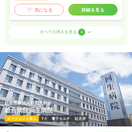
気になる
詳細を見る
病棟
精神科病院
正看護師 / 管理職
すべての求人を見る
4
一時募集休止
2交代（常勤）
700
給与
万円〜
/年
※一例
時間
8:30～17:30
（休憩60分）
年間休日120日
4週8休以上
年収700万円以上可
気になる
詳細を見る
社会医療法人財団大樹会
外来
精神科病院
正看護師
総合病院回生病院
エージェント求人
7:1
電子カルテ
託児所
一時募集休止
日勤のみ（常勤）
20.7〜27.6
給与
万円
/月
賞与73.1〜100.5万円