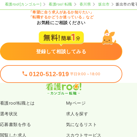
看護roo![カンゴルー]
看護roo! 転職
香川県
坂出市
坂出市の電
「希望に合う求人があるか知りたい」
「転職するかどうか迷っている」など
お気軽にご相談ください
登録して相談してみる
0120-512-919
平日9:00～18:00
看護roo!転職とは
Myページ
選考状況
求人を探す
応募書類を作る
気になるリスト
閲覧した求人
スカウトサービス