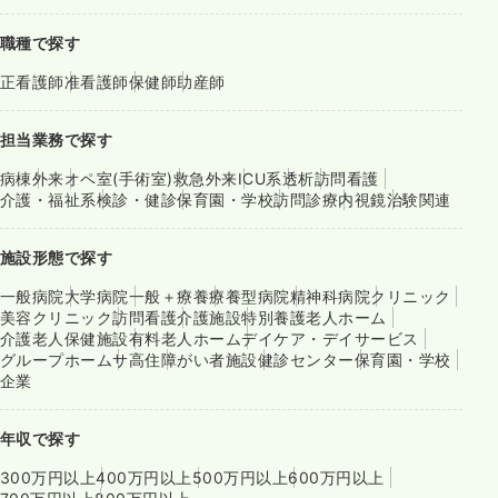
職種で探す
正看護師
准看護師
保健師
助産師
担当業務で探す
病棟
外来
オペ室(手術室)
救急外来
ICU系
透析
訪問看護
介護・福祉系
検診・健診
保育園・学校
訪問診療
内視鏡
治験関連
施設形態で探す
一般病院
大学病院
一般＋療養
療養型病院
精神科病院
クリニック
美容クリニック
訪問看護
介護施設
特別養護老人ホーム
介護老人保健施設
有料老人ホーム
デイケア・デイサービス
グループホーム
サ高住
障がい者施設
健診センター
保育園・学校
企業
年収で探す
300万円以上
400万円以上
500万円以上
600万円以上