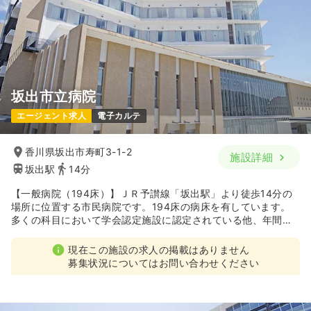
坂出市立病院
エージェント求人
電子カルテ
香川県坂出市寿町3-1-2
施設詳細
坂出駅
14分
【一般病院（194床）】ＪＲ予讃線「坂出駅」より徒歩14分の
場所に位置する市民病院です。194床の病床を有しています。
多くの科目において学会認定施設に認定されている他、年間の
オペ件数は1500件以上、国内でも希少な3Dマンモグラフィを
導入しているなど、地域の急性期医療に貢献している病院で
現在この施設の求人の掲載はありません
す。
募集状況についてはお問い合わせください