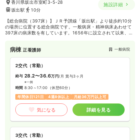
香川県坂出市室町3-5-28
施設詳細
※一例
坂出駅
10分
時間
8:30～17:30
（休憩60分）
日祝休み
年間休日120日
4週8休以上
ブランク可
【総合病院（397床）】ＪＲ予讃線「坂出駅」より徒歩約10分
第二新卒可
月給27万円以上可
の場所に位置する総合病院です。一般病床・精神病床あわせて
397床の病床数を有しています。1656年に設立されて以来、半
世紀以上の長きにわたり、地域急性期の中枢を担う総合病院と
気になる
詳細を見る
して地域医療に貢献してきた病院です。
病棟
一般病院
正看護師
介護・福祉系
精神科病院
正看護師
2交代（常勤）
28.2〜36.6
一時募集休止
日勤のみ（常勤）
給与
万円
/月
賞与3ヶ月
※一例
22.5〜29.4
給与
万円
/月
賞与4ヶ月
時間
8:30～17:00
（休憩60分）
※一例
年間休日121日
4週8休以上
月給36万円以上可
時間
8:15～18:15
土日祝休み
年間休日144日
担当業務未経験可
気になる
詳細を見る
ブランク可
第二新卒可
月給29万円以上可
気になる
詳細を見る
3交代（常勤）