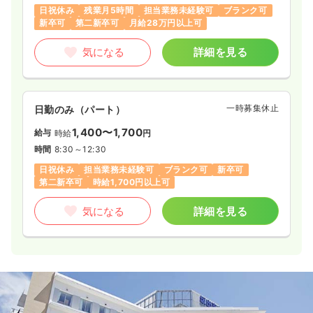
日祝休み
残業月5時間
担当業務未経験可
ブランク可
新卒可
第二新卒可
月給28万円以上可
気になる
詳細を見る
一時募集休止
日勤のみ（パート）
1,400〜1,700
給与
時給
円
時間
8:30～12:30
日祝休み
担当業務未経験可
ブランク可
新卒可
第二新卒可
時給1,700円以上可
気になる
詳細を見る