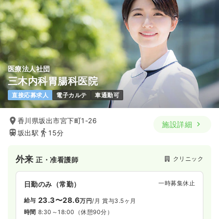
医療法人社団
三木内科胃腸科医院
直接応募求人
電子カルテ
車通勤可
香川県坂出市宮下町1-26
施設詳細
坂出駅
15分
外来
クリニック
正・准看護師
一時募集休止
日勤のみ（常勤）
23.3〜28.6
給与
万円
/月
賞与3.5ヶ月
時間
8:30～18:00
（休憩90分）