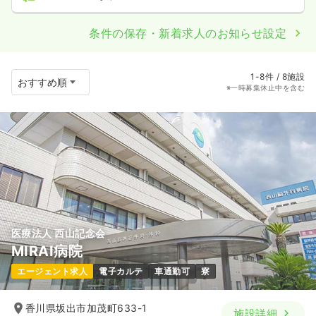
条件の保存・新着求人のお知らせ設定
1-8件 / 8施設
※一時募集休止中を含む
医療法人 西山記念会
MIRAI病院
エージェント求人
電子カルテ
車通勤可
寮
香川県坂出市加茂町633-1
施設詳細