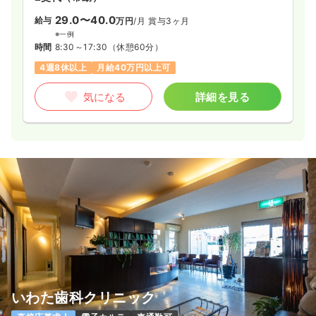
29.0〜40.0
給与
万円
/月
賞与3ヶ月
※一例
時間
8:30～17:30
（休憩60分）
4週8休以上
月給40万円以上可
気になる
詳細を見る
いわた歯科クリニック