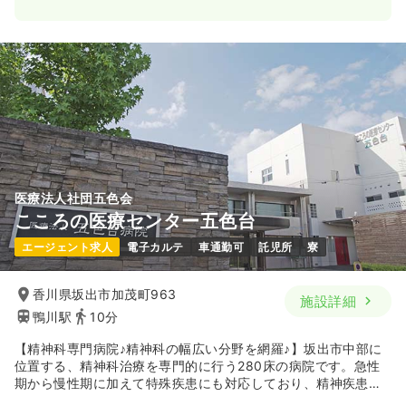
日勤のみ（常勤）
21.5〜30.5
給与
万円
/月
賞与3.4ヶ月
※一例
時間
9:00～18:00
（休憩75分）
日祝休み
4週8休以上
ブランク可
第二新卒可
気になる
詳細を見る
医療法人社団五色会
こころの医療センター五色台
エージェント求人
電子カルテ
車通勤可
託児所
寮
香川県坂出市加茂町963
施設詳細
鴨川駅
10分
【精神科専門病院♪精神科の幅広い分野を網羅♪】坂出市中部に
位置する、精神科治療を専門的に行う280床の病院です。急性
期から慢性期に加えて特殊疾患にも対応しており、精神疾患を
持った患者様に対して、あらゆる疾患を持たれた方に対しての