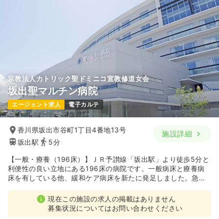
宗教法人カトリック聖ドミニコ宣教修道女会
坂出聖マルチン病院
エージェント求人
電子カルテ
香川県坂出市谷町1丁目4番地13号
施設詳細
坂出駅
5分
【一般・療養（196床）】ＪＲ予讃線「坂出駅」より徒歩5分と
利便性の良い立地にある196床の病院です。一般病床と療養病
床を有している他、緩和ケア病床を新たに発足しました。急性
期から慢性期まで幅広い分野地域に貢献している病院です。
現在この施設の求人の掲載はありません
募集状況についてはお問い合わせください