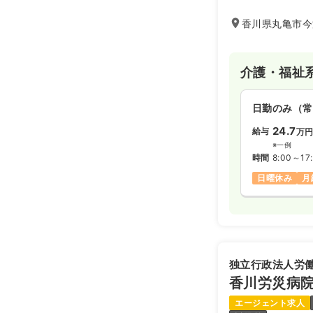
香川県丸亀市今津
介護・福祉
日勤のみ（常
24.7
給与
万
※一例
時間
8:00～17
日曜休み
月
独立行政法人労
香川労災病
エージェント求人