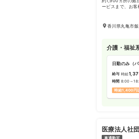
約1,900ヵ所の
ービスまで、お客
17.5
給与
万円
介護サービス」を
※一例
時間
8:30～17
香川県丸亀市飯山
土日祝休み
介護・福祉
2交代（常勤
23.1
給与
万円
日勤のみ（パ
※一例
時間
8:30～17
1,3
給与
時給
時間
8:00～18
4週8休以上
時給1,400
日勤のみ（パ
1,3
給与
時給
時間
8:30～17
医療法人社団
土日祝休み
車通勤可