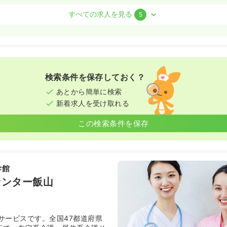
すべての求人を見る
5
）
〜
/月
賞与3.5ヶ月
気になる
:30
検索条件を保存しておく？
ブランク可
第二新卒可
月給26万円以上可
あとから簡単に検索
新着求人を受け取れる
この検索条件を保存
ート）
00
円
気になる
:30
第二新卒可
時給1,500円以上可
学館
センター飯山
系
准看護師
サービスです。全国47都道府県
勤）