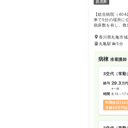
託児所
【総合病院（40
車で5分の場所に
病床数を有し、救
療を実施し、年間
ます。また、様々
香川県丸亀市城
いるほか、DMA
丸亀駅
5分
に指定されている
合病院です。
病棟
准看護師
3交代（常勤
29.3
給与
万
※一例
時間
8:15～17:
年間休日122
月給30万円
2交代（常勤