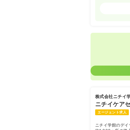
病棟
准看護師
2交代（常勤
23.1
給与
万円
※一例
時間
8:30～17
4週8休以上
日勤のみ（パ
1,3
給与
時給
時間
8:30～17
ブランク可
株式会社ニチイ
ニチイケア
介護・福祉
エージェント求人
ニチイ学館のデイ
日勤のみ（常