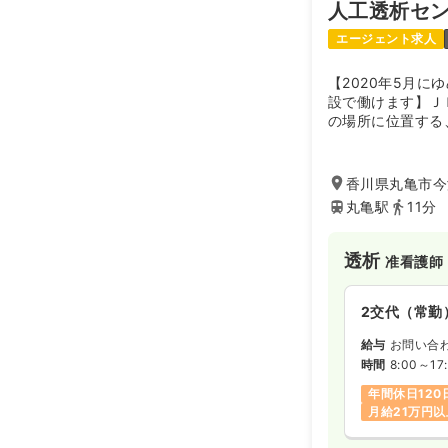
人工透析セ
エージェント求人
【2020年5月
設で働けます】Ｊ
の場所に位置する
した診療を行って
析診療も実施して
た診療を行ってい
香川県丸亀市今
丸亀駅
11分
透析
准看護師
2交代（常勤
給与
お問い合
時間
8:00～17
年間休日120
月給21万円以