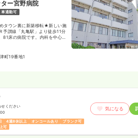
ンター宮野病院
車通勤可
にゆめタウン裏に新築移転★新しい施
Ｒ予讃線「丸亀駅」より徒歩11分
、81床の病院です。内科を中心と
おり療養病床を有している他、透
います。地域のニーズに寄り添っ
る地域密着型の病院です。
津町19番地1
）
わせください
気になる
:00
日
4週8休以上
オンコールあり
ブランク可
上可