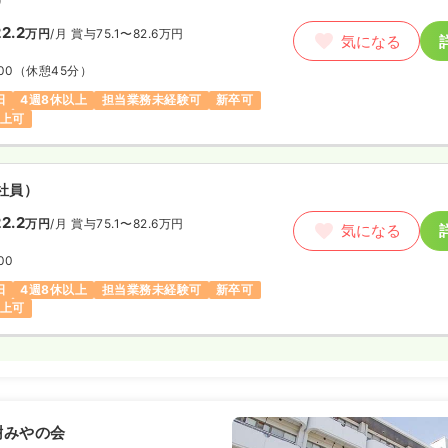
2.2
万円
/月
賞与75.1〜82.6万円
気になる
00
（休憩45分）
日
4週8休以上
担当業務未経験可
新卒可
以上可
社員）
2.2
万円
/月
賞与75.1〜82.6万円
気になる
00
日
4週8休以上
担当業務未経験可
新卒可
以上可
樹みやの会