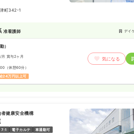
町342ｰ1
系
デイ
准看護師
勤）
円
/月
賞与2ヶ月
気になる
:00
（休憩60分）
給24万円以上可
働者健康安全機構
院
7:1
電子カルテ
車通勤可