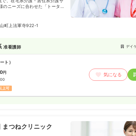
拠点で、在宅系介護・居住系介護サ
様のニーズに合わせた「トータル
〜
/月
賞与2回
気になる
提供しています。
:30
町上法軍寺922-1
月給20万円以上可
系
デイ
准看護師
）
〜
/月
賞与2回
気になる
ート）
:30
70
円
気になる
:00
月給26万円以上可
円以上可
ート）
00〜1,500
円
気になる
:30
 まつねクリニック
時給1,500円以上可