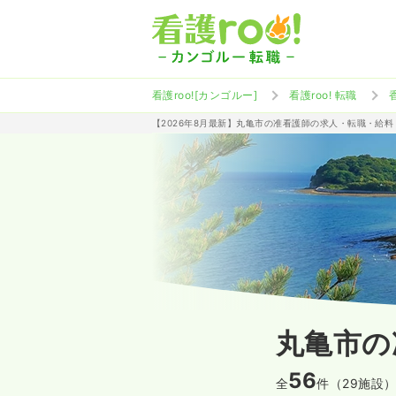
看護roo![カンゴルー]
看護roo! 転職
【2026年8月最新】丸亀市の准看護師の求人・転職・給料
丸亀市の
56
全
件（29施設