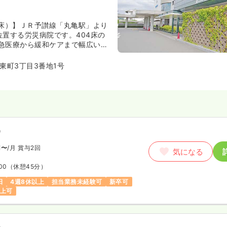
4床）】ＪＲ予讃線「丸亀駅」より
位置する労災病院です。404床の
急医療から緩和ケアまで幅広い診
のオペ件数は約4000件にのぼり
な診療科の教育施設に認定されて
東町3丁目3番地1号
T指定病院やがん診療連携拠点病院
など、地域の中核を担っている総
）
円〜
/月
賞与2回
気になる
00
（休憩45分）
日
4週8休以上
担当業務未経験可
新卒可
以上可
）