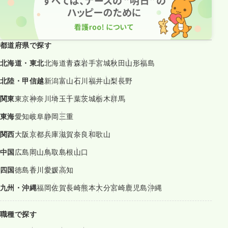
都道府県で探す
北海道・東北
北海道
青森
岩手
宮城
秋田
山形
福島
北陸・甲信越
新潟
富山
石川
福井
山梨
長野
関東
東京
神奈川
埼玉
千葉
茨城
栃木
群馬
東海
愛知
岐阜
静岡
三重
関西
大阪
京都
兵庫
滋賀
奈良
和歌山
中国
広島
岡山
鳥取
島根
山口
四国
徳島
香川
愛媛
高知
九州・沖縄
福岡
佐賀
長崎
熊本
大分
宮崎
鹿児島
沖縄
職種で探す