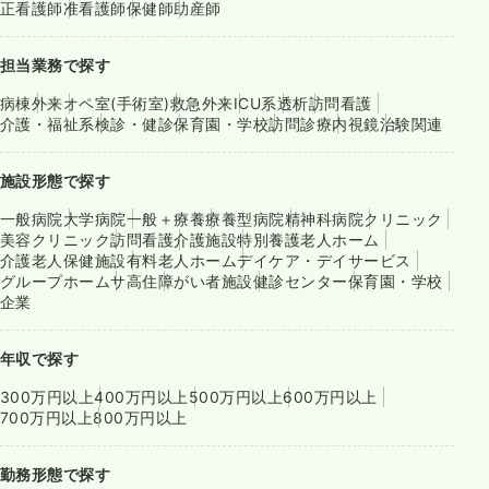
正看護師
准看護師
保健師
助産師
担当業務で探す
病棟
外来
オペ室(手術室)
救急外来
ICU系
透析
訪問看護
介護・福祉系
検診・健診
保育園・学校
訪問診療
内視鏡
治験関連
施設形態で探す
一般病院
大学病院
一般＋療養
療養型病院
精神科病院
クリニック
美容クリニック
訪問看護
介護施設
特別養護老人ホーム
介護老人保健施設
有料老人ホーム
デイケア・デイサービス
グループホーム
サ高住
障がい者施設
健診センター
保育園・学校
企業
年収で探す
300万円以上
400万円以上
500万円以上
600万円以上
700万円以上
800万円以上
勤務形態で探す