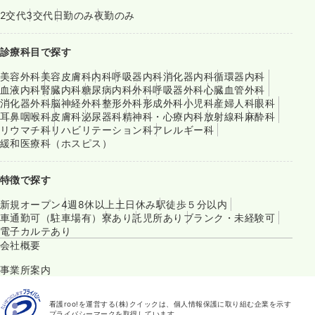
2交代
3交代
日勤のみ
夜勤のみ
診療科目で探す
美容外科
美容皮膚科
内科
呼吸器内科
消化器内科
循環器内科
血液内科
腎臓内科
糖尿病内科
外科
呼吸器外科
心臓血管外科
消化器外科
脳神経外科
整形外科
形成外科
小児科
産婦人科
眼科
耳鼻咽喉科
皮膚科
泌尿器科
精神科・心療内科
放射線科
麻酔科
リウマチ科
リハビリテーション科
アレルギー科
緩和医療科（ホスピス）
特徴で探す
新規オープン
4週8休以上
土日休み
駅徒歩５分以内
車通勤可（駐車場有）
寮あり
託児所あり
ブランク・未経験可
電子カルテあり
会社概要
事業所案内
看護roo!を運営する(株)クイックは、個人情報保護に取り組む企業を示す
プライバシーマークを取得しています。