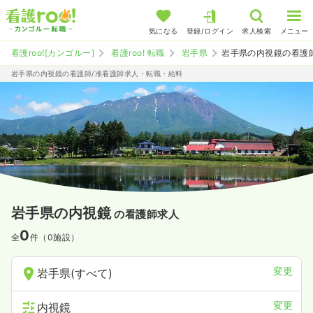
気になる
登録/ログイン
求人検索
メニュー
看護roo![カンゴルー]
看護roo! 転職
岩手県
岩手県の内視鏡の看護
岩手県の内視鏡の看護師/准看護師求人・転職・給料
岩手県の内視鏡
の看護師求人
0
全
件（0施設）
変更
岩手県(すべて)
変更
内視鏡