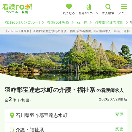
気になる
登録/ログイン
求人検索
メニュー
看護roo![カンゴルー]
看護roo! 転職
石川県
羽咋郡宝達志水町
【2026年7月最新】羽咋郡宝達志水町の介護・福祉系の看護師/准看護師求人・転職・給料
羽咋郡宝達志水町の介護・福祉系
の看護師求人
2
2026/07/29
更新
全
件（2施設）
変更
石川県羽咋郡宝達志水町
変更
介護・福祉系