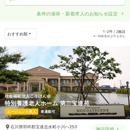
条件の保存・新着求人のお知らせ設定
1-2件 / 2施設
※一時募集休止中を含む
社会福祉法人こうけん会
特別養護老人ホーム 第二宝達苑
エージェント求人
車通勤可
石川県羽咋郡宝達志水町小川ハ250
施設詳細