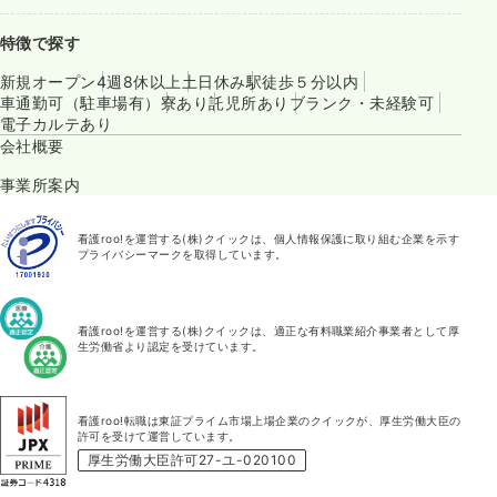
特徴で探す
新規オープン
4週8休以上
土日休み
駅徒歩５分以内
車通勤可（駐車場有）
寮あり
託児所あり
ブランク・未経験可
電子カルテあり
会社概要
事業所案内
看護roo!を運営する(株)クイックは、個人情報保護に取り組む企業を示す
プライバシーマークを取得しています。
看護roo!を運営する(株)クイックは、適正な有料職業紹介事業者として厚
生労働省より認定を受けています。
看護roo!転職は東証プライム市場上場企業のクイックが、厚生労働大臣の
許可を受けて運営しています。
厚生労働大臣許可27-ユ-020100