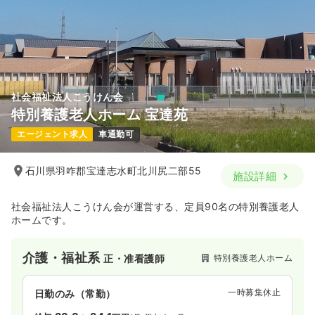
社会福祉法人こうけん会
特別養護老人ホーム 宝達苑
エージェント求人
車通勤可
石川県羽咋郡宝達志水町北川尻二部55
施設詳細
社会福祉法人こうけん会が運営する、定員90名の特別養護老人
ホームです。
介護・福祉系
特別養護老人ホーム
正・准看護師
一時募集休止
日勤のみ（常勤）