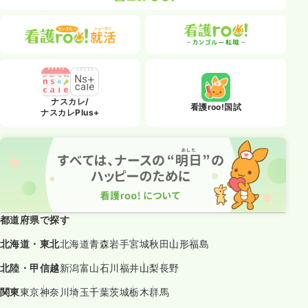
ナスカレ/
看護roo!国試
ナスカレPlus+
都道府県で探す
北海道・東北
北海道
青森
岩手
宮城
秋田
山形
福島
北陸・甲信越
新潟
富山
石川
福井
山梨
長野
関東
東京
神奈川
埼玉
千葉
茨城
栃木
群馬