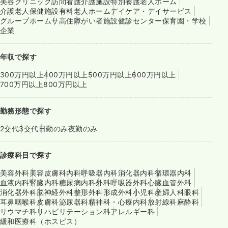
美容クリニック
訪問看護
介護施設
特別養護老人ホーム
介護老人保健施設
有料老人ホーム
デイケア・デイサービス
グループホーム
サ高住
障がい者施設
健診センター
保育園・学校
企業
年収で探す
300万円以上
400万円以上
500万円以上
600万円以上
700万円以上
800万円以上
勤務形態で探す
2交代
3交代
日勤のみ
夜勤のみ
診療科目で探す
美容外科
美容皮膚科
内科
呼吸器内科
消化器内科
循環器内科
血液内科
腎臓内科
糖尿病内科
外科
呼吸器外科
心臓血管外科
消化器外科
脳神経外科
整形外科
形成外科
小児科
産婦人科
眼科
耳鼻咽喉科
皮膚科
泌尿器科
精神科・心療内科
放射線科
麻酔科
リウマチ科
リハビリテーション科
アレルギー科
緩和医療科（ホスピス）