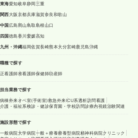
東海
愛知
岐阜
静岡
三重
関西
大阪
京都
兵庫
滋賀
奈良
和歌山
中国
広島
岡山
鳥取
島根
山口
四国
徳島
香川
愛媛
高知
九州・沖縄
福岡
佐賀
長崎
熊本
大分
宮崎
鹿児島
沖縄
職種で探す
正看護師
准看護師
保健師
助産師
担当業務で探す
病棟
外来
オペ室(手術室)
救急外来
ICU系
透析
訪問看護
介護・福祉系
検診・健診
保育園・学校
訪問診療
内視鏡
治験関連
施設形態で探す
一般病院
大学病院
一般＋療養
療養型病院
精神科病院
クリニック