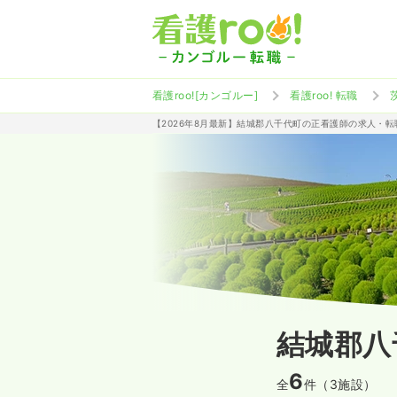
看護roo![カンゴルー]
看護roo! 転職
【2026年8月最新】結城郡八千代町の正看護師の求人・転
結城郡八
6
全
件（3施設）