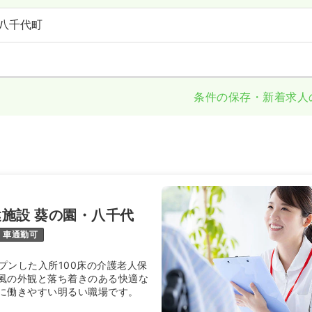
八千代町
条件の保存・新着求人
施設 葵の園・八千代
車通勤可
ープンした入所100床の介護老人保
風の外観と落ち着きのある快適な
に働きやすい明るい職場です。