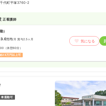
代町平塚3760-2
校
正看護師
勤）
3.0
万円
/月
賞与2.5ヶ月
気になる
:00
（休憩60分）
給23万円以上可
会
車通勤可