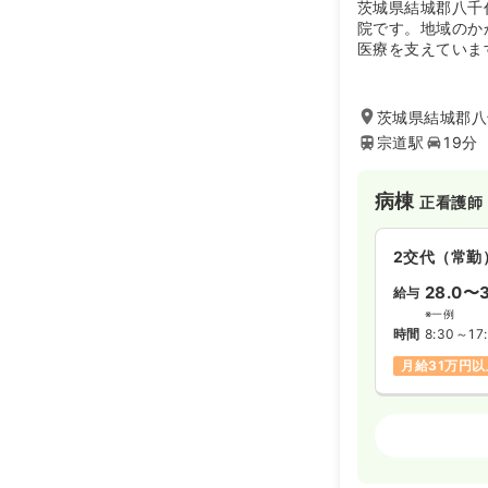
茨城県結城郡八千
院です。地域のか
医療を支えていま
茨城県結城郡八
宗道駅
19分
病棟
正看護師
2交代（常勤
28.0〜3
給与
※一例
時間
8:30～17
月給31万円以
外来
正看護師
日勤のみ（パ