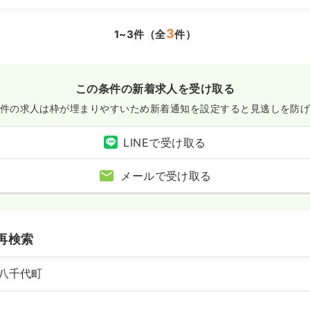
00〜1,800
円
気になる
3
1~3件（全
件）
:30
給1,800円以上可
この条件の新着求人を受け取る
件の求人は枠が埋まりやすいため
新着通知を設定すると見逃しを防
LINEで受け取る
メールで受け取る
再検索
八千代町