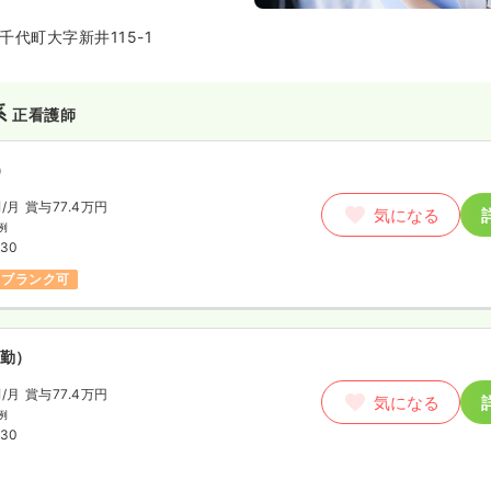
代町大字新井115-1
系
正看護師
）
円
/月
賞与77.4万円
気になる
例
:30
ブランク可
勤）
円
/月
賞与77.4万円
気になる
例
:30