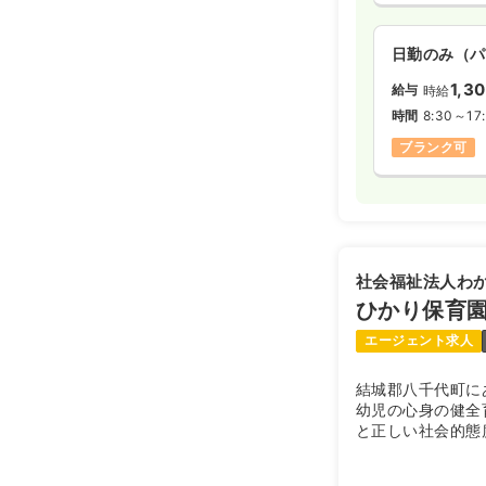
日勤のみ（パ
1,3
給与
時給
時間
8:30～17
ブランク可
社会福祉法人わ
ひかり保育
エージェント求人
結城郡八千代町に
幼児の心身の健全
と正しい社会的態
の働きが調和して
貫した保育をめざ