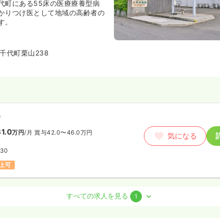
代町にある55床の医療療養型病
かりつけ医として地域の高齢者の
す。
千代町栗山238
）
1.0
万円
/月
賞与42.0〜46.0万円
気になる
:30
上可
すべての求人を見る
1
ート）