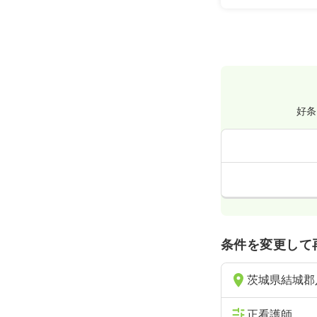
1,5
給与
時給
時間
8:30～12
土日休み
時
好条
条件を変更して
茨城県結城郡
正看護師