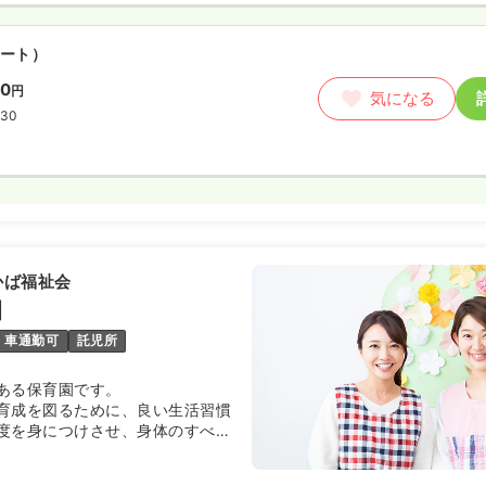
ート）
00
円
気になる
:30
かば福祉会
園
車通勤可
託児所
ある保育園です。
育成を図るために、良い生活習慣
度を身につけさせ、身体のすべて
発育するように、知・情・体の一
します。