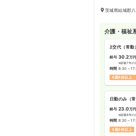
茨城県結城郡八千
介護・福祉
2交代（常勤
30.2
給与
万
※経験7年の
時間
8:30～17
4週8休以上
日勤のみ（常
23.0
給与
万
※経験8年の
時間
8:30～17
4週8休以上