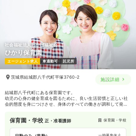
社会福祉法人わかば福祉会
ひかり保育園
エージェント求人
車通勤可
託児所
茨城県結城郡八千代町平塚3760-2
施設詳細
結城郡八千代町にある保育園です。
幼児の心身の健全育成を図るために、良い生活習慣と正しい社
会的態度を身につけさせ、身体のすべての働きが調和して発育
するように、知・情・体の一貫した保育をめざします。
保育園・学校
保育園・学校
正・准看護師
一時募集休止
日勤のみ（常勤）