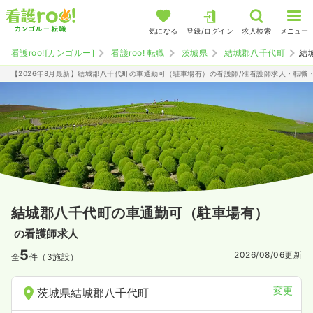
気になる
登録/ログイン
求人検索
メニュー
看護roo![カンゴルー]
看護roo! 転職
茨城県
結城郡八千代町
結
【2026年8月最新】結城郡八千代町の車通勤可（駐車場有）の看護師/准看護師求人・転職
結城郡八千代町の車通勤可（駐車場有）
の看護師求人
5
2026/08/06
更新
全
件（3施設）
変更
茨城県結城郡八千代町