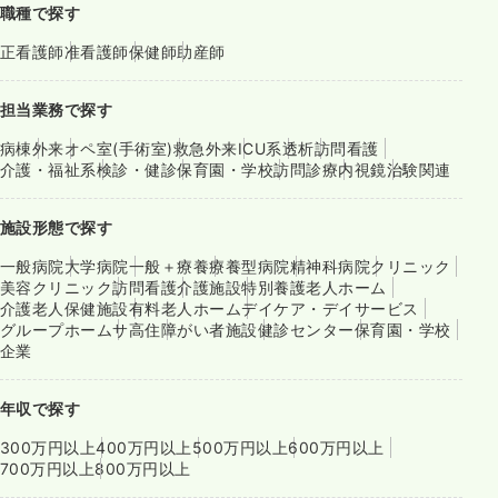
職種で探す
正看護師
准看護師
保健師
助産師
担当業務で探す
病棟
外来
オペ室(手術室)
救急外来
ICU系
透析
訪問看護
介護・福祉系
検診・健診
保育園・学校
訪問診療
内視鏡
治験関連
施設形態で探す
一般病院
大学病院
一般＋療養
療養型病院
精神科病院
クリニック
美容クリニック
訪問看護
介護施設
特別養護老人ホーム
介護老人保健施設
有料老人ホーム
デイケア・デイサービス
グループホーム
サ高住
障がい者施設
健診センター
保育園・学校
企業
年収で探す
300万円以上
400万円以上
500万円以上
600万円以上
700万円以上
800万円以上