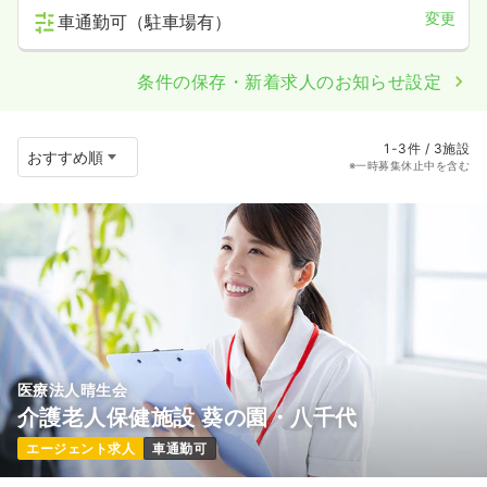
変更
車通勤可（駐車場有）
条件の保存・新着求人のお知らせ設定
1-3件 / 3施設
※一時募集休止中を含む
医療法人晴生会
介護老人保健施設 葵の園・八千代
エージェント求人
車通勤可