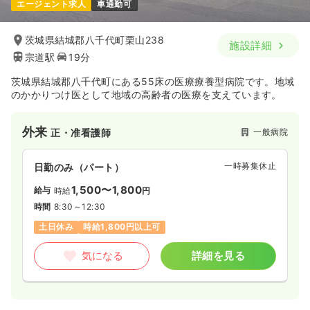
エージェント求人
車通勤可
茨城県結城郡八千代町栗山238
施設詳細
宗道駅
19分
茨城県結城郡八千代町にある55床の医療療養型病院です。地域
のかかりつけ医として地域の高齢者の医療を支えています。
外来
一般病院
正・准看護師
一時募集休止
日勤のみ（パート）
1,500〜1,800
給与
時給
円
時間
8:30～12:30
土日休み
時給1,800円以上可
気になる
詳細を見る