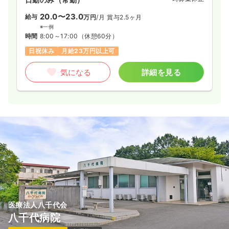
20.0〜23.0
給与
万円
/月
賞与2.5ヶ月
※一例
時間
8:00～17:00
（休憩60分）
日祝休み
月給23万円以上可
気になる
詳細を見る
医療法人八千代会
八千代病院