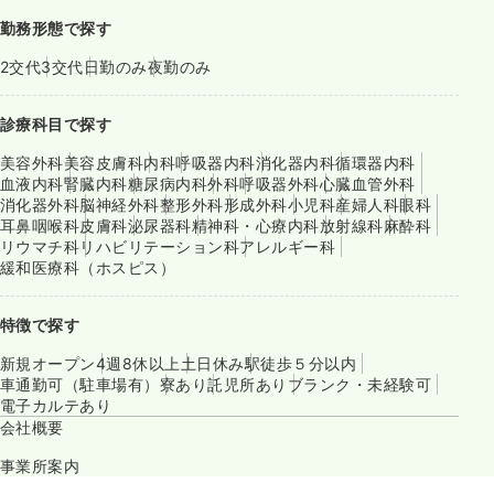
勤務形態で探す
2交代
3交代
日勤のみ
夜勤のみ
診療科目で探す
美容外科
美容皮膚科
内科
呼吸器内科
消化器内科
循環器内科
血液内科
腎臓内科
糖尿病内科
外科
呼吸器外科
心臓血管外科
消化器外科
脳神経外科
整形外科
形成外科
小児科
産婦人科
眼科
耳鼻咽喉科
皮膚科
泌尿器科
精神科・心療内科
放射線科
麻酔科
リウマチ科
リハビリテーション科
アレルギー科
緩和医療科（ホスピス）
特徴で探す
新規オープン
4週8休以上
土日休み
駅徒歩５分以内
車通勤可（駐車場有）
寮あり
託児所あり
ブランク・未経験可
電子カルテあり
会社概要
事業所案内