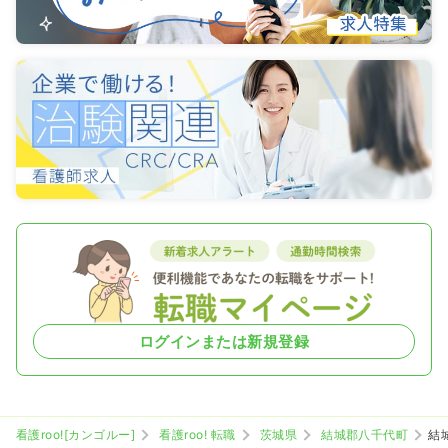
ログインまたは新規登録
看護roo![カンゴルー]
看護roo! 転職
茨城県
結城郡八千代町
結