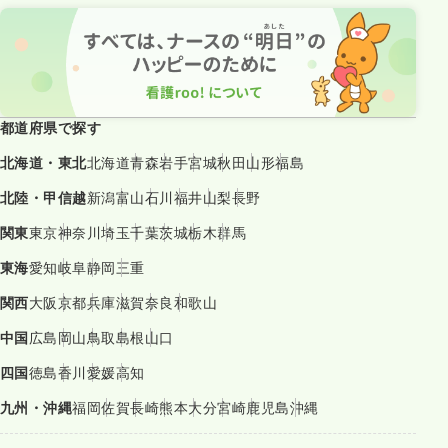
都道府県で探す
北海道・東北
北海道
青森
岩手
宮城
秋田
山形
福島
北陸・甲信越
新潟
富山
石川
福井
山梨
長野
関東
東京
神奈川
埼玉
千葉
茨城
栃木
群馬
東海
愛知
岐阜
静岡
三重
関西
大阪
京都
兵庫
滋賀
奈良
和歌山
中国
広島
岡山
鳥取
島根
山口
四国
徳島
香川
愛媛
高知
九州・沖縄
福岡
佐賀
長崎
熊本
大分
宮崎
鹿児島
沖縄