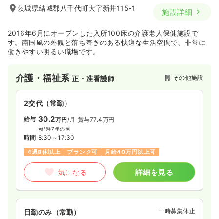
茨城県結城郡八千代町大字新井115-1
施設詳細
2016年6月にオープンした入所100床の介護老人保健施設で
す。南国風の外観と落ち着きのある快適な生活空間で、非常に
働きやすい明るい職場です。
介護・福祉系
その他施設
正・准看護師
2交代（常勤）
30.2
給与
万円
/月
賞与77.4万円
※経験7年の例
時間
8:30～17:30
4週8休以上
ブランク可
月給40万円以上可
気になる
詳細を見る
一時募集休止
日勤のみ（常勤）