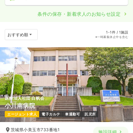
条件の保存・新着求人のお知らせ設定
1-1件 / 1施設
※一時募集休止中を含む
医療法人社団 白帆会
小川南病院
エージェント求人
電子カルテ
車通勤可
託児所
茨城県小美玉市733番地1
施設詳細