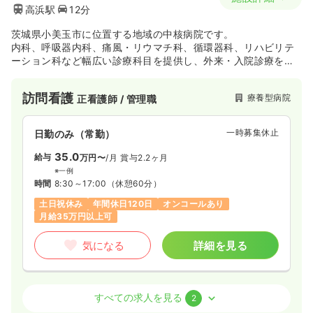
高浜駅
12分
茨城県小美玉市に位置する地域の中核病院です。
内科、呼吸器内科、痛風・リウマチ科、循環器科、リハビリテ
ーション科など幅広い診療科目を提供し、外来・入院診療を行
っています。特に、長期療養が必要な患者様のための療養型病
床を備え、介護と医療の連携を重視しています。地域に根ざし
訪問看護
療養型病院
正看護師 / 管理職
た医療活動として、送迎バスの運行や健康情報の提供を行い、
住民の健康意識向上に努めています。最寄り駅からのアクセス
も良好で、地域の皆様に信頼される医療サービスを提供してい
一時募集休止
日勤のみ（常勤）
ます
35.0
給与
万円〜
/月
賞与2.2ヶ月
※一例
時間
8:30～17:00
（休憩60分）
土日祝休み
年間休日120日
オンコールあり
月給35万円以上可
気になる
詳細を見る
訪問看護
療養型病院
正看護師
すべての求人を見る
2