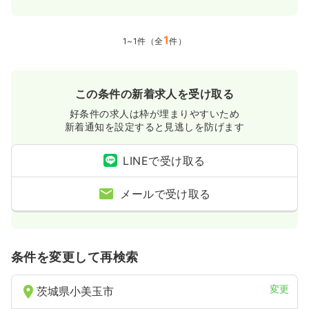
一時募集休止
日勤のみ（常勤）
27.4〜38.7
給与
1
万円
/月
賞与2.2ヶ月
1~1件（全
件）
※一例
時間
8:30～17:00
（休憩60分）
土日祝休み
年間休日120日
オンコールあり
この条件の新着求人を受け取る
月給38万円以上可
好条件の求人は枠が埋まりやすいため
気になる
詳細を見る
新着通知を設定すると見逃しを防げます
LINEで受け取る
一時募集休止
日勤のみ（パート）
メールで受け取る
1,400〜1,600
給与
時給
円
時間
8:30～17:00
（休憩60分）
土日祝休み
オンコールあり
時給1,600円以上可
条件を変更して再検索
気になる
詳細を見る
変更
茨城県小美玉市