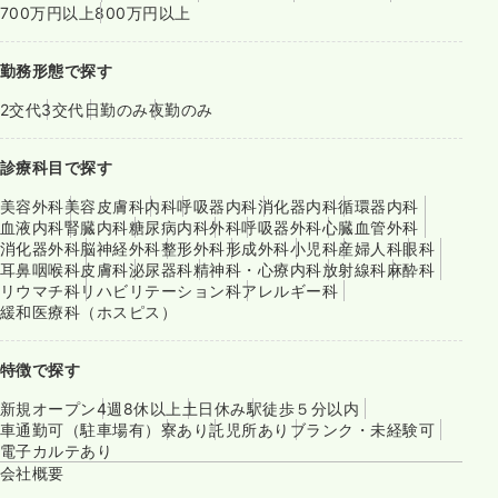
700万円以上
800万円以上
勤務形態で探す
2交代
3交代
日勤のみ
夜勤のみ
診療科目で探す
美容外科
美容皮膚科
内科
呼吸器内科
消化器内科
循環器内科
血液内科
腎臓内科
糖尿病内科
外科
呼吸器外科
心臓血管外科
消化器外科
脳神経外科
整形外科
形成外科
小児科
産婦人科
眼科
耳鼻咽喉科
皮膚科
泌尿器科
精神科・心療内科
放射線科
麻酔科
リウマチ科
リハビリテーション科
アレルギー科
緩和医療科（ホスピス）
特徴で探す
新規オープン
4週8休以上
土日休み
駅徒歩５分以内
車通勤可（駐車場有）
寮あり
託児所あり
ブランク・未経験可
電子カルテあり
会社概要