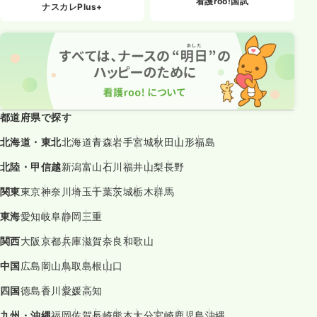
看護roo!国試
ナスカレPlus+
都道府県で探す
北海道・東北
北海道
青森
岩手
宮城
秋田
山形
福島
北陸・甲信越
新潟
富山
石川
福井
山梨
長野
関東
東京
神奈川
埼玉
千葉
茨城
栃木
群馬
東海
愛知
岐阜
静岡
三重
関西
大阪
京都
兵庫
滋賀
奈良
和歌山
中国
広島
岡山
鳥取
島根
山口
四国
徳島
香川
愛媛
高知
九州・沖縄
福岡
佐賀
長崎
熊本
大分
宮崎
鹿児島
沖縄