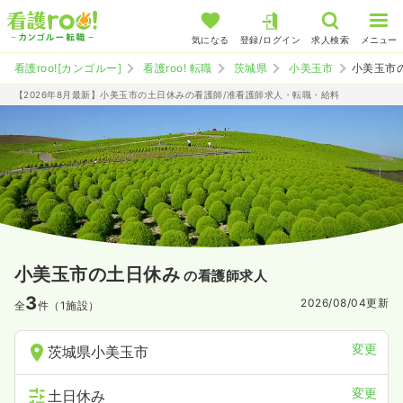
気になる
登録/ログイン
求人検索
メニュー
看護roo![カンゴルー]
看護roo! 転職
茨城県
小美玉市
小美玉市
【2026年8月最新】小美玉市の土日休みの看護師/准看護師求人・転職・給料
小美玉市の土日休み
の看護師求人
3
2026/08/04
更新
全
件（1施設）
変更
茨城県小美玉市
変更
土日休み