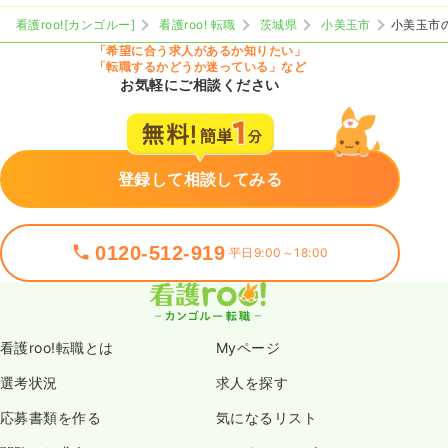
看護roo![カンゴルー]
看護roo! 転職
茨城県
小美玉市
小美玉市
「希望に合う求人があるか知りたい」
「転職するかどうか迷っている」など
お気軽にご相談ください
登録して相談してみる
0120-512-919
平日9:00～18:00
看護roo!転職とは
Myページ
選考状況
求人を探す
応募書類を作る
気になるリスト