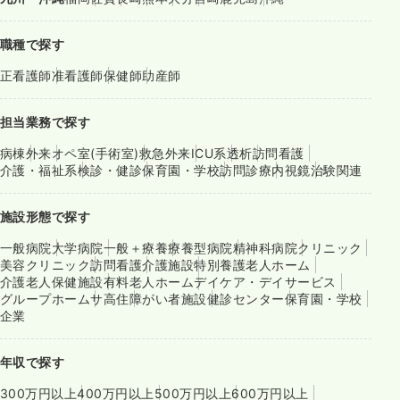
職種で探す
正看護師
准看護師
保健師
助産師
担当業務で探す
病棟
外来
オペ室(手術室)
救急外来
ICU系
透析
訪問看護
介護・福祉系
検診・健診
保育園・学校
訪問診療
内視鏡
治験関連
施設形態で探す
一般病院
大学病院
一般＋療養
療養型病院
精神科病院
クリニック
美容クリニック
訪問看護
介護施設
特別養護老人ホーム
介護老人保健施設
有料老人ホーム
デイケア・デイサービス
グループホーム
サ高住
障がい者施設
健診センター
保育園・学校
企業
年収で探す
300万円以上
400万円以上
500万円以上
600万円以上