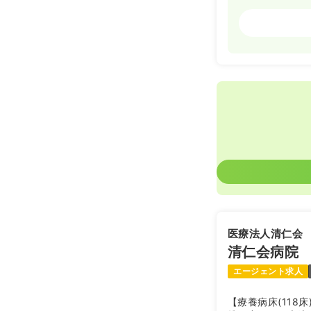
外来
正看護師
2交代（常勤
25.3〜4
給与
※一例
時間
8:30～17
年間休日125
日勤のみ（パ
1,15
給与
時給
時間
8:30～17
時給1,100円
医療法人清仁会
清仁会病院
オペ室(手術
エージェント求人
【療養病床(118
日勤のみ（常