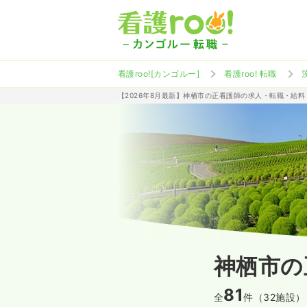
看護roo![カンゴルー]
看護roo! 転職
【2026年8月最新】神栖市の正看護師の求人・転職・給料
神栖市の
81
全
件（32施設）