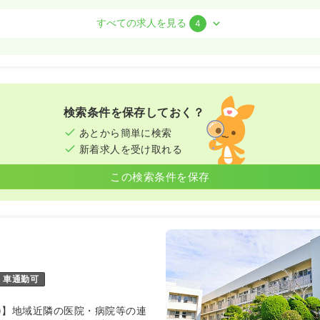
すべての求人を見る
4
）
3.6
万円
/月
賞与3ヶ月
気になる
:30
検索条件を保存しておく？
日
4週8休以上
月給40万円以上可
あとから簡単に検索
新着求人を受け取れる
この検索条件を保存
ート）
0
円〜
気になる
:30
以上可
室)
車通勤可
正看護師
床)】地域近隣の医院・病院等の連
勤）