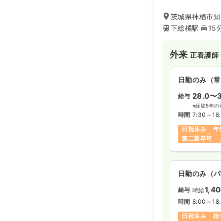
速で的確な治療を
患者様一人ひとり
茨城県神栖市知手
最良な医療を提供
下総橘駅
15
外来
正看護師
日勤のみ（常
28.0〜3
給与
※経験5年の
時間
7:30～18
日祝休み
年
第二新卒可
日勤のみ（パ
1,4
給与
時給
時間
8:00～18
日祝休み
担