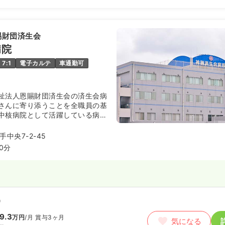
3.0
万円
/月
賞与4ヶ月
気になる
賜財団済生会
:30
（休憩60分）
病院
給33万円以上可
7:1
電子カルテ
車通勤可
ート）
祉法人恩賜財団済生会の済生会病
00
円〜
さんに寄り添うことを全職員の基
気になる
中核病院として活躍している病院
:30
給1,300円以上可
中央7-2-45
0分
）
9.3
万円
/月
賞与3ヶ月
気になる