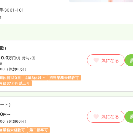
行っています。また、職員一同、
に寄り添う事で信頼関係を築き、
3061-101
するための努力をしています。
分
勤）
0.0
万円
/月
賞与2回
気になる
例
:00
（休憩60分）
間休日120日
4週8休以上
担当業務未経験可
月給37万円以上可
ート）
00
円〜
気になる
:00
（休憩60分）
当業務未経験可
第二新卒可