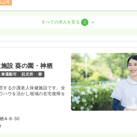
円以上可
すべての求人を見る
2
勤）
7.0
万円
/月
賞与2ヶ月
気になる
:00
（休憩60分）
施設 葵の園・神栖
間休日120日
4週8休以上
月給37万円以上可
車通勤可
託児所
寮
営する介護老人保健施設です。全
ート）
ウハウを活かし地域の在宅復帰を
00
円〜
気になる
:00
給1,400円以上可
4-8-30
分