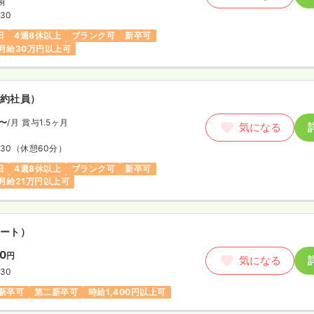
例
:30
日
4週8休以上
ブランク可
新卒可
月給30万円以上可
約社員）
〜
/月
賞与1.5ヶ月
気になる
:30
（休憩60分）
日
4週8休以上
ブランク可
新卒可
月給21万円以上可
ート）
00
円
気になる
:30
新卒可
第二新卒可
時給1,400円以上可