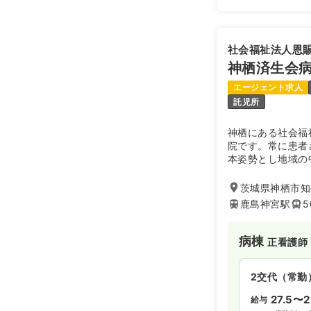
21.5〜3
給与
※一例
社会福祉法人恩
時間
8:30～17
神栖済生会
日曜休み
月
エージェント求人
託児所
日勤のみ（パ
神栖にある社会福
1,3
給与
時給
院です。常に患者
本姿勢とし地域の
時間
8:30～17
になります。
日曜休み
時
茨城県神栖市知手
鹿島神宮駅
5
病棟
正看護師
2交代（常勤
27.5〜2
給与