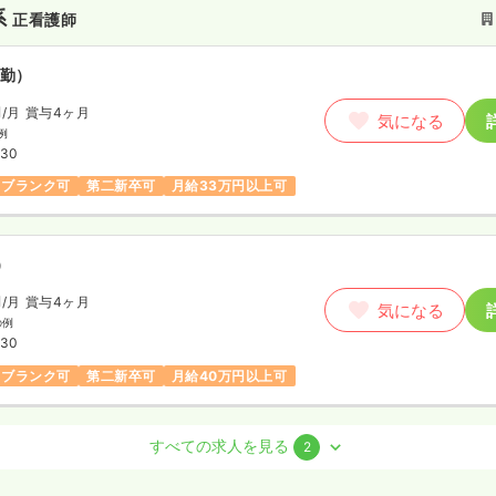
系
正看護師
勤）
円
/月
賞与4ヶ月
気になる
例
:30
ブランク可
第二新卒可
月給33万円以上可
）
円
/月
賞与4ヶ月
気になる
の例
:30
ブランク可
第二新卒可
月給40万円以上可
系
デイ
正看護師
すべての求人を見る
2
勤）