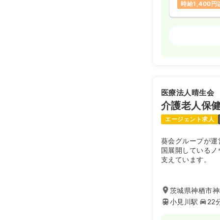
時給1,400
透析
正看護師
日勤のみ（常
28.0〜3
給与
※一例
医療法人晴生会
時間
8:00～18
介護老人保健
日曜休み
年
エージェント求人
葵会グループが運
日勤のみ（パ
国展開しているノ
1,4
給与
時給
支えています。
時間
8:00～18
日曜休み
時
茨城県神栖市神栖
小見川駅
22