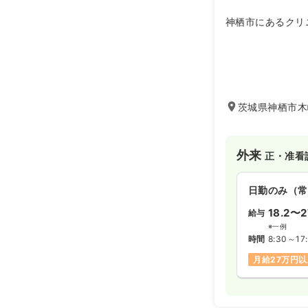
神栖市にあるクリ
茨城県神栖市木崎
外来
正・准看
日勤のみ（常
18.2〜2
給与
※一例
時間
8:30～17
月給27万円