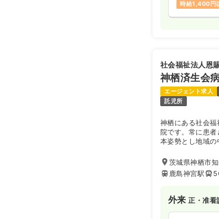
時給1,400
社会福祉法人恩
神栖済生会
エージェント求人
託児所
神栖にある社会福
院です。常に患者
本姿勢とし地域の
になります。
茨城県神栖市知手
鹿島神宮駅
5
外来
正・准看