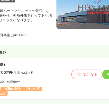
鹿嶋ハートクリニックの分院にな
脳外科、発熱外来を行っており地
リニックになります。
字宝山4646-1
護師
勤）
7.0
万円
/月
賞与2.5ヶ月
気になる
:30
（休憩60分）
日
4週8休以上
ブランク可
以上可