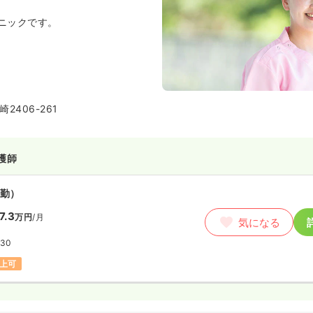
ニックです。
2406-261
護師
勤）
7.3
万円
/月
気になる
:30
以上可