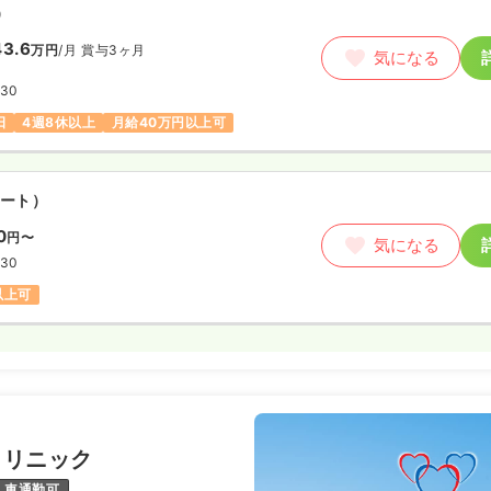
）
3.6
万円
/月
賞与3ヶ月
気になる
:30
日
4週8休以上
月給40万円以上可
ート）
0
円〜
気になる
:30
以上可
クリニック
車通勤可