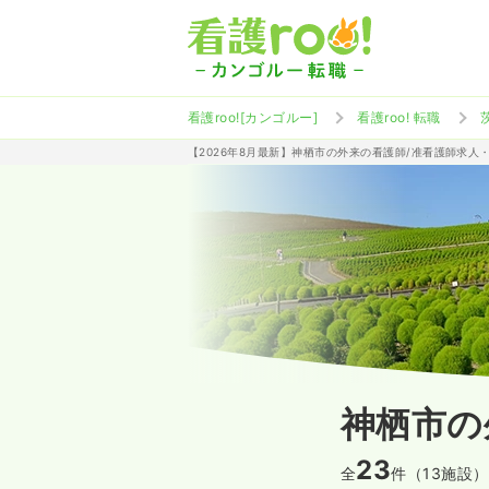
看護roo![カンゴルー]
看護roo! 転職
【2026年8月最新】神栖市の外来の看護師/准看護師求人
神栖市の
23
全
件（13施設）