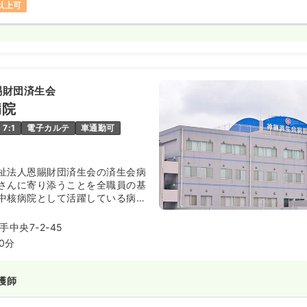
円以上可
賜財団済生会
病院
7:1
電子カルテ
車通勤可
祉法人恩賜財団済生会の済生会病
さんに寄り添うことを全職員の基
中核病院として活躍している病院
中央7-2-45
0分
護師