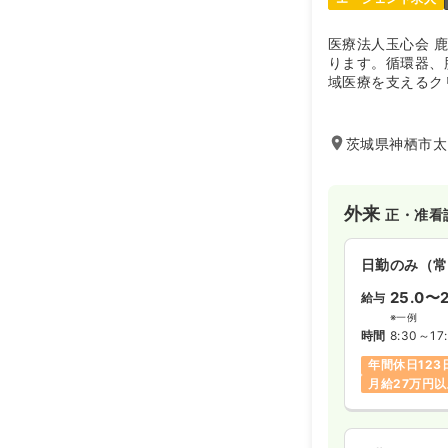
医療法人玉心会 
ります。循環器、
域医療を支えるク
茨城県神栖市太田
外来
正・准看
日勤のみ（常
25.0〜2
給与
※一例
時間
8:30～17
年間休日123
月給27万円