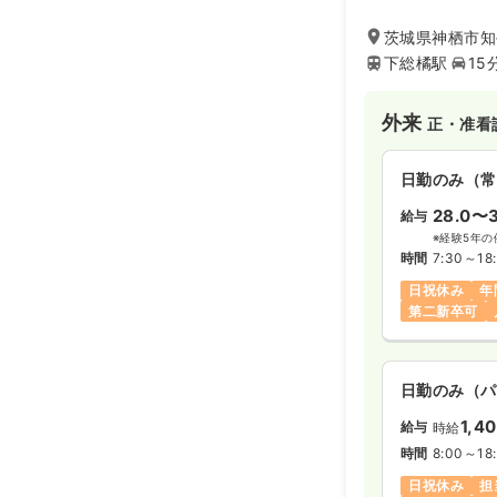
速で的確な治療を
患者様一人ひとり
茨城県神栖市知手
最良な医療を提供
下総橘駅
15
外来
正・准看
日勤のみ（常
28.0〜3
給与
※経験5年の
時間
7:30～18
日祝休み
年
第二新卒可
日勤のみ（パ
1,4
給与
時給
時間
8:00～18
日祝休み
担