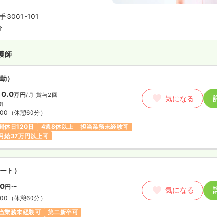
行っています。また、職員一同、
に寄り添う事で信頼関係を築き、
3061-101
するための努力をしています。
分
護師
勤）
0.0
万円
/月
賞与2回
気になる
例
:00
（休憩60分）
間休日120日
4週8休以上
担当業務未経験可
月給37万円以上可
ート）
00
円〜
気になる
:00
（休憩60分）
当業務未経験可
第二新卒可