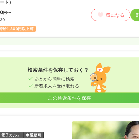
ート）
00
円〜
気になる
:30
時給1,300円以上可
検索条件を保存しておく？
あとから簡単に検索
新着求人を受け取れる
この検索条件を保存
電子カルテ
車通勤可