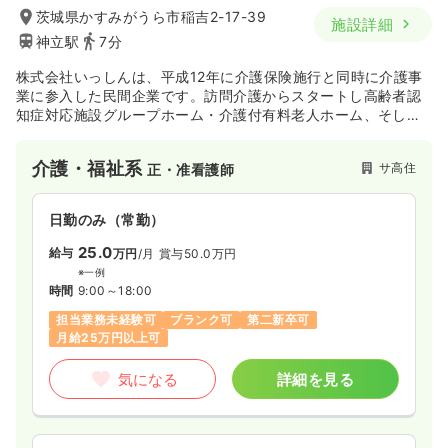
茨城県かすみがうら市稲吉2-17-39
施設詳細
神立駅
7分
株式会社いっしんは、平成12年に介護保険施行と同時に介護事
業に参入した民間企業です。訪問介護からスタートし高齢者認
知症対応施設グループホーム・介護付有料老人ホーム、そして
サービス付き高齢者向け住宅また住宅型有料老人ホームと国の
新しい制度を時代に合わせいち早く取り入れております。いっ
介護・福祉系
サ高住
正・准看護師
しん神立は22番目の施設であり、高齢者の生活を支えておりま
す。
日勤のみ（常勤）
25.0
給与
万円
/月
賞与50.0万円
※一例
時間
9:00～18:00
担当業務未経験可
ブランク可
第二新卒可
月給25万円以上可
気になる
詳細を見る