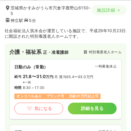
茨城県かすみがうら市宍倉字鹿野山6150-
施設詳細
5
神立駅
5分
社会福祉法人筑水会が運営している施設で、平成29年10月23日
に開設された特別養護老人ホームです。
介護・福祉系
特別養護老人ホーム
正・准看護師
一時募集休止
日勤のみ（常勤）
21.8〜31.0
給与
万円
/月
賞与65.4〜93.0万円
※一例
時間
8:30～17:30
オンコールあり
ブランク可
月給31万円以上可
気になる
詳細を見る