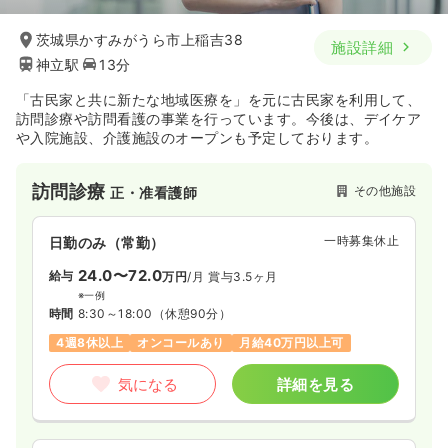
茨城県かすみがうら市上稲吉38
施設詳細
神立駅
13分
「古民家と共に新たな地域医療を」を元に古民家を利用して、
訪問診療や訪問看護の事業を行っています。今後は、デイケア
や入院施設、介護施設のオープンも予定しております。
訪問診療
その他施設
正・准看護師
一時募集休止
日勤のみ（常勤）
24.0〜72.0
給与
万円
/月
賞与3.5ヶ月
※一例
時間
8:30～18:00
（休憩90分）
4週8休以上
オンコールあり
月給40万円以上可
気になる
詳細を見る