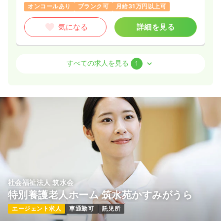
オンコールあり
ブランク可
月給31万円以上可
気になる
詳細を見る
介護・福祉系
デイケア・デイサービス
正・准看護師
すべての求人を見る
1
一時募集休止
日勤のみ（パート）
1,300〜1,500
給与
時給
円
時間
8:00～17:00
土日休み
ブランク可
時給1,500円以上可
気になる
詳細を見る
社会福祉法人 筑水会
特別養護老人ホーム 筑水苑かすみがうら
エージェント求人
車通勤可
託児所