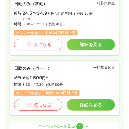
一時募集休止
日勤のみ（常勤）
24.5〜34.9
給与
万円
/月
賞与64.8〜96.2万円
※一例
時間
8:30～17:30
（休憩60分）
オンコールあり
月給34万円以上可
気になる
詳細を見る
一時募集休止
日勤のみ（パート）
1,500
給与
時給
円〜
時間
8:30～17:30
（休憩60分）
オンコールあり
時給1,500円以上可
気になる
詳細を見る
介護・福祉系
デイケア・デイサービス
正・准看護師
すべての求人を見る
1