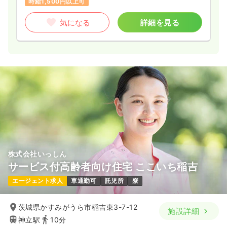
時給1,500円以上可
気になる
詳細を見る
株式会社いっしん
サービス付高齢者向け住宅 ここいち稲吉
エージェント求人
車通勤可
託児所
寮
茨城県かすみがうら市稲吉東3-7-12
施設詳細
神立駅
10分