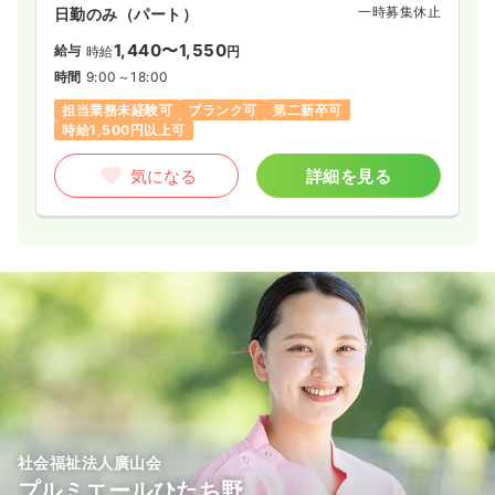
一時募集休止
日勤のみ（パート）
1,440〜1,550
給与
時給
円
時間
9:00～18:00
担当業務未経験可
ブランク可
第二新卒可
時給1,500円以上可
気になる
詳細を見る
社会福祉法人廣山会
プルミエールひたち野