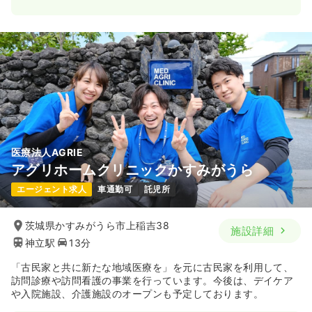
医療法人AGRIE
アグリホームクリニックかすみがうら
エージェント求人
車通勤可
託児所
茨城県かすみがうら市上稲吉38
施設詳細
神立駅
13分
「古民家と共に新たな地域医療を」を元に古民家を利用して、
訪問診療や訪問看護の事業を行っています。今後は、デイケア
や入院施設、介護施設のオープンも予定しております。