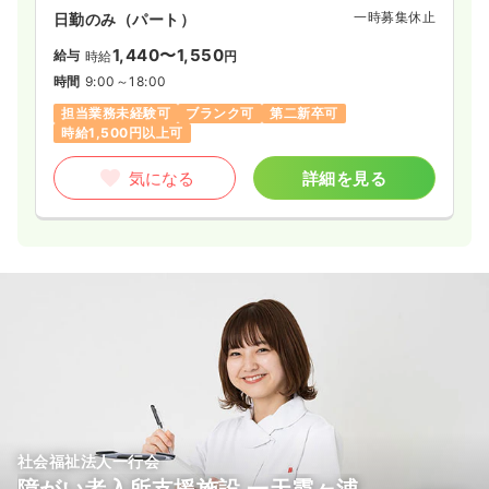
一時募集休止
日勤のみ（パート）
1,440〜1,550
給与
時給
円
時間
9:00～18:00
担当業務未経験可
ブランク可
第二新卒可
時給1,500円以上可
気になる
詳細を見る
社会福祉法人一行会
障がい者入所支援施設 一天霞ヶ浦