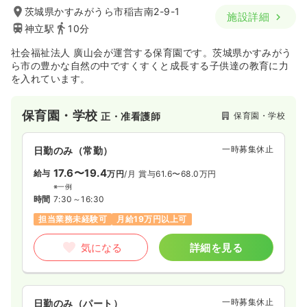
茨城県かすみがうら市稲吉南2-9-1
施設詳細
神立駅
10分
社会福祉法人 廣山会が運営する保育園です。茨城県かすみがう
ら市の豊かな自然の中ですくすくと成長する子供達の教育に力
を入れています。
保育園・学校
保育園・学校
正・准看護師
一時募集休止
日勤のみ（常勤）
17.6〜19.4
給与
万円
/月
賞与61.6〜68.0万円
※一例
時間
7:30～16:30
担当業務未経験可
月給19万円以上可
気になる
詳細を見る
一時募集休止
日勤のみ（パート）