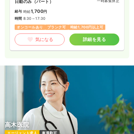
一時募集休止
日勤のみ（パート）
1,700
給与
時給
円
時間
8:30～17:30
オンコールあり
ブランク可
時給1,700円以上可
気になる
詳細を見る
高木医院
エージェント求人
車通勤可