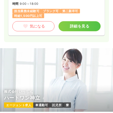
時間
9:00～18:00
担当業務未経験可
ブランク可
第二新卒可
時給1,500円以上可
気になる
詳細を見る
株式会社いっしん
ハートワン神立
エージェント求人
車通勤可
託児所
寮