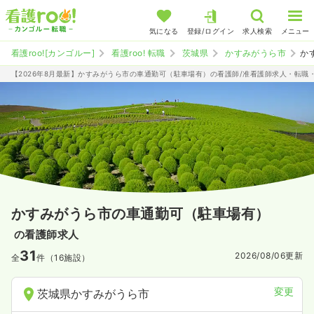
気になる
登録/ログイン
求人検索
メニュー
看護roo![カンゴルー]
看護roo! 転職
茨城県
かすみがうら市
か
【2026年8月最新】かすみがうら市の車通勤可（駐車場有）の看護師/准看護師求人・転職
かすみがうら市の車通勤可（駐車場有）
の看護師求人
31
2026/08/06
更新
全
件（16施設）
変更
茨城県かすみがうら市