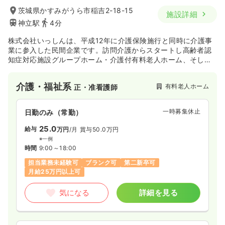
茨城県かすみがうら市稲吉2-18-15
施設詳細
神立駅
4分
株式会社いっしんは、平成12年に介護保険施行と同時に介護事
業に参入した民間企業です。訪問介護からスタートし高齢者認
知症対応施設グループホーム・介護付有料老人ホーム、そして
サービス付き高齢者向け住宅また住宅型有料老人ホームと国の
新しい制度を時代に合わせいち早く取り入れ、現在茨城県を中
介護・福祉系
有料老人ホーム
正・准看護師
心に千葉・埼玉・神奈川そして沖縄県へと事業を進めていま
す。
一時募集休止
日勤のみ（常勤）
25.0
給与
万円
/月
賞与50.0万円
※一例
時間
9:00～18:00
担当業務未経験可
ブランク可
第二新卒可
月給25万円以上可
気になる
詳細を見る