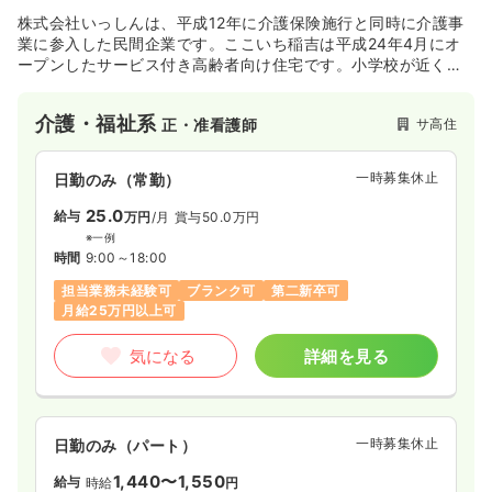
株式会社いっしんは、平成12年に介護保険施行と同時に介護事
業に参入した民間企業です。ここいち稲吉は平成24年4月にオ
ープンしたサービス付き高齢者向け住宅です。小学校が近く、
登下校時には子供たちの笑い声が聞こ えてくる心和む環境にあ
ります。 笑顔と明るさが自慢のスタッフが皆様をいつでもお待
介護・福祉系
サ高住
正・准看護師
ちしてお ります。
一時募集休止
日勤のみ（常勤）
25.0
給与
万円
/月
賞与50.0万円
※一例
時間
9:00～18:00
担当業務未経験可
ブランク可
第二新卒可
月給25万円以上可
気になる
詳細を見る
一時募集休止
日勤のみ（パート）
1,440〜1,550
給与
時給
円