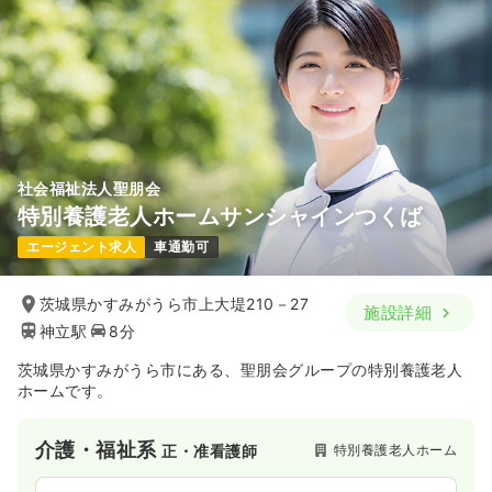
社会福祉法人聖朋会
特別養護老人ホームサンシャインつくば
エージェント求人
車通勤可
茨城県かすみがうら市上大堤210－27
施設詳細
神立駅
8分
茨城県かすみがうら市にある、聖朋会グループの特別養護老人
ホームです。
介護・福祉系
特別養護老人ホーム
正・准看護師