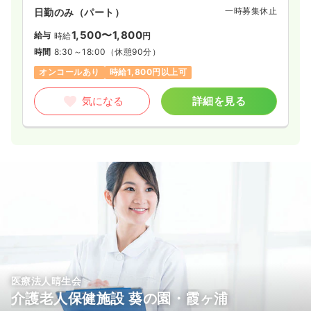
一時募集休止
日勤のみ（パート）
1,500〜1,800
給与
時給
円
時間
8:30～18:00
（休憩90分）
オンコールあり
時給1,800円以上可
気になる
詳細を見る
医療法人晴生会
介護老人保健施設 葵の園・霞ヶ浦