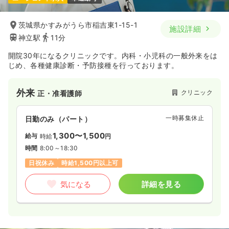
茨城県かすみがうら市稲吉東1-15-1
施設詳細
神立駅
11分
開院30年になるクリニックです。内科・小児科の一般外来をは
じめ、各種健康診断・予防接種を行っております。
外来
クリニック
正・准看護師
一時募集休止
日勤のみ（パート）
1,300〜1,500
給与
時給
円
時間
8:00～18:30
日祝休み
時給1,500円以上可
気になる
詳細を見る