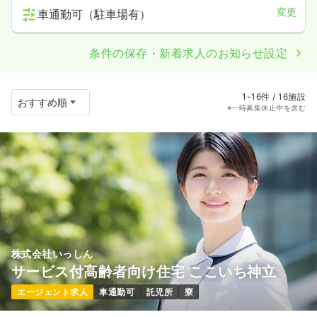
変更
車通勤可（駐車場有）
条件の保存・新着求人のお知らせ設定
1-16件 / 16施設
※一時募集休止中を含む
株式会社いっしん
サービス付高齢者向け住宅 ここいち神立
エージェント求人
車通勤可
託児所
寮