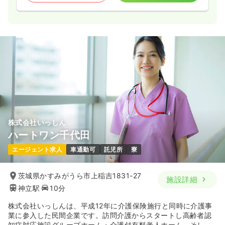
株式会社いっしん
ハートワン千代田
エージェント求人
車通勤可
託児所
寮
茨城県かすみがうら市上稲吉1831-27
施設詳細
神立駅
10分
株式会社いっしんは、平成12年に介護保険施行と同時に介護事
業に参入した民間企業です。訪問介護からスタートし高齢者認
知症対応施設グループホーム・介護付有料老人ホーム、そして