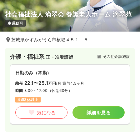
社会福祉法人 滴翠会 養護老人ホーム 滴翠苑
車通勤可
茨城県かすみがうら市横堀４５１－５
介護・福祉系
その他介護施設
正・准看護師
日勤のみ（常勤）
22.1〜25.1
給与
万円
/月
賞与4.5ヶ月
時間
8:00～17:00
（休憩60分）
4週8休以上
気になる
詳細を見る