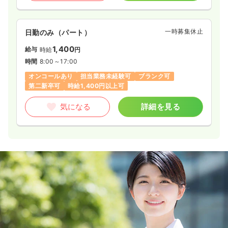
一時募集休止
日勤のみ（パート）
1,400
給与
時給
円
時間
8:00～17:00
オンコールあり
担当業務未経験可
ブランク可
第二新卒可
時給1,400円以上可
気になる
詳細を見る