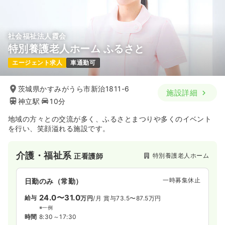
社会福祉法人霞会
特別養護老人ホーム ふるさと
エージェント求人
車通勤可
茨城県かすみがうら市新治1811-6
施設詳細
神立駅
10分
地域の方々との交流が多く、ふるさとまつりや多くのイベント
を行い、笑顔溢れる施設です。
介護・福祉系
特別養護老人ホーム
正看護師
一時募集休止
日勤のみ（常勤）
24.0〜31.0
給与
万円
/月
賞与73.5〜87.5万円
※一例
時間
8:30～17:30