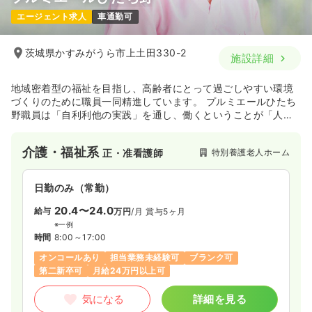
エージェント求人
車通勤可
茨城県かすみがうら市上土田330-2
施設詳細
地域密着型の福祉を目指し、高齢者にとって過ごしやすい環境
づくりのために職員一同精進しています。 プルミエールひたち
野職員は「自利利他の実践」を通し、働くということが「人の
ため・社会のため・多くの仲間のため」になると自覚できる集
団であると言える風土の確立を目指しています。
介護・福祉系
特別養護老人ホーム
正・准看護師
日勤のみ（常勤）
20.4〜24.0
給与
万円
/月
賞与5ヶ月
※一例
時間
8:00～17:00
オンコールあり
担当業務未経験可
ブランク可
第二新卒可
月給24万円以上可
気になる
詳細を見る