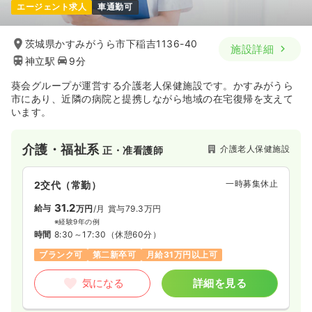
エージェント求人
車通勤可
茨城県かすみがうら市下稲吉1136-40
施設詳細
神立駅
9分
葵会グループが運営する介護老人保健施設です。かすみがうら
市にあり、近隣の病院と提携しながら地域の在宅復帰を支えて
います。
介護・福祉系
介護老人保健施設
正・准看護師
一時募集休止
2交代（常勤）
31.2
給与
万円
/月
賞与79.3万円
※経験9年の例
時間
8:30～17:30
（休憩60分）
ブランク可
第二新卒可
月給31万円以上可
気になる
詳細を見る