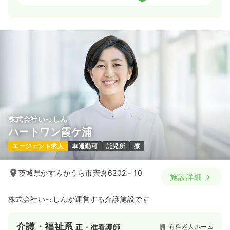
一時募集休止
日勤のみ（パート）
1,100〜1,800
給与
時給
円
時間
8:30～16:30
（休憩60分）
土日休み
時給1,800円以上可
気になる
詳細を見る
株式会社いっしん
ハートワン霞ケ浦
エージェント求人
車通勤可
託児所
寮
茨城県かすみがうら市宍倉6202－10
施設詳細
株式会社いっしんが運営する介護施設です
介護・福祉系
有料老人ホーム
正・准看護師