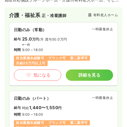
サービス付き高齢者向け住宅また住宅型有料老人ホームと国の
新しい制度を時代に合わせいち早く取り入れ、現在茨城県を中
介護・福祉系
有料老人ホーム
正・准看護師
心に千葉・埼玉・神奈川そして沖縄県へと事業を進めていま
す。
一時募集休止
日勤のみ（常勤）
25.0
給与
万円
/月
賞与50.0万円
※一例
時間
9:00～18:00
担当業務未経験可
ブランク可
第二新卒可
月給25万円以上可
気になる
詳細を見る
一時募集休止
日勤のみ（パート）
1,440〜1,550
給与
時給
円
時間
9:00～18:00
担当業務未経験可
ブランク可
第二新卒可