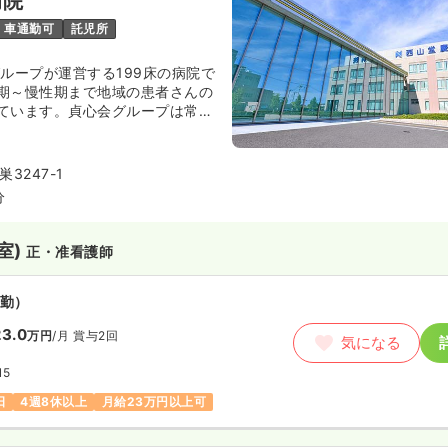
病院
車通勤可
託児所
グループが運営する199床の病院で
期～慢性期まで地域の患者さんの
ています。貞心会グループは常陸
に病院2つ、老健1つを展開してお
クも運営しております。
3247-1
分
室)
正・准看護師
勤）
3.0
万円
/月
賞与2回
気になる
15
日
4週8休以上
月給23万円以上可