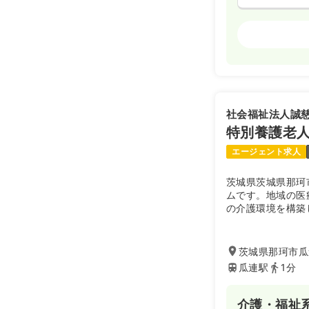
その他
正看護
日勤のみ（常
21.5
給与
万円
※一例
社会福祉法人誠
時間
8:45～17
特別養護老
日祝休み
4
第二新卒可
エージェント求人
茨城県茨城県那珂
ムです。地域の医
日勤のみ（パ
の介護環境を構築
給与
お問い合
時間
8:45～17
茨城県那珂市瓜連
日祝休み
担
瓜連駅
1分
外来
正・准看
介護・福祉