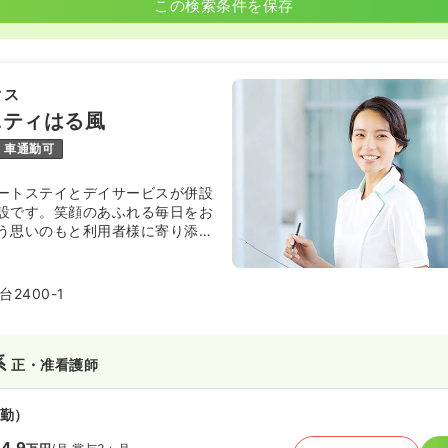
この検索条件を保存
クス
ニティはる風
車通勤可
ートステイとデイサービスが併設
設です。笑顔のあふれる毎日をお
う思いのもと利用者様に寄り添っ
いる施設になります。
2400-1
系
正・准看護師
勤）
4.9