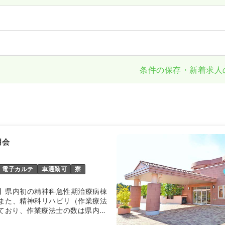
条件の保存・新着求人
朋会
電子カルテ
車通勤可
寮
】県内初の精神科急性期治療病棟
また、精神科リハビリ（作業療法
しており、作業療法士の数は県内の
多です。また、法人として様々な