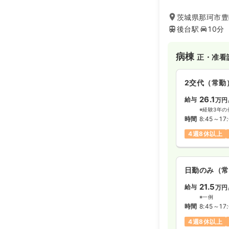
社会復帰施設やデ
護などで退院後の
茨城県那珂市豊
後台駅
10分
病棟
正・准看
2交代（常勤
26.1
給与
万円
※経験3年の
時間
8:45～17
4週8休以上
日勤のみ（常
21.5
給与
万円
※一例
時間
8:45～17
4週8休以上