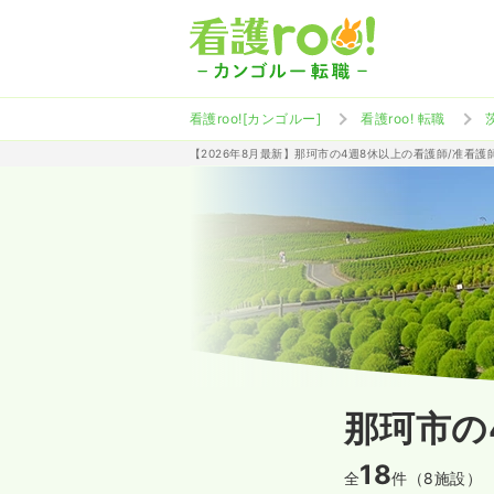
看護roo![カンゴルー]
看護roo! 転職
【2026年8月最新】那珂市の4週8休以上の看護師/准看
那珂市の
18
全
件（8施設）