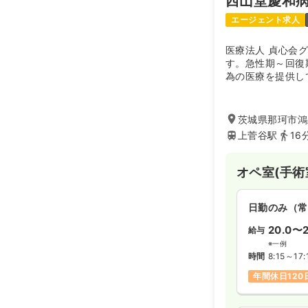
西山堂慶和
エージェント求人
医療法人 貞心会
す。急性期～回復
為の医療を提供し
太田市及び那珂市
り、且つクリニッ
茨城県那珂市鴻巣
上菅谷駅
16
オペ室(手術
日勤のみ（常
20.0〜2
給与
※一例
時間
8:15～17:
年間休日120