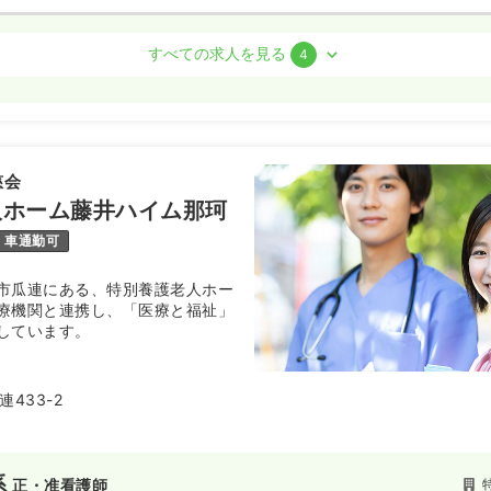
師
すべての求人を見る
4
勤）
〜
/月
賞与2回
気になる
慈会
:00
（休憩45分）
人ホーム藤井ハイム那珂
週8休以上
担当業務未経験可
ブランク可
月給21万円以上可
車通勤可
市瓜連にある、特別養護老人ホー
療機関と連携し、「医療と福祉」
ート）
しています。
わせください
気になる
:00
（休憩45分）
433-2
当業務未経験可
ブランク可
第二新卒可
護師
系
正・准看護師