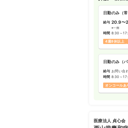
日勤のみ（常
日勤のみ（常
20.8〜3
給与
20.9〜2
給与
※一例
時間
8:45～17
※一例
時間
8:30～17
日祝休み
4
4週8休以上
日勤のみ（パ
日勤のみ（パ
給与
お問い合
給与
お問い合
時間
8:45～17
時間
8:30～17
日祝休み
ブ
オンコールあ
医療法人 貞心会