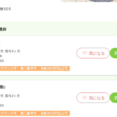
イケア、デイナイトケア、訪問看
生活をサポートしています。
喰505
護師
）
/月
賞与3ヶ月
気になる
例
:00
ブランク可
第二新卒可
月給29万円以上可
勤）
/月
賞与2ヶ月
気になる
:00
ブランク可
第二新卒可
月給33万円以上可