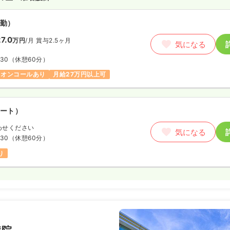
勤）
勤）
2.5
万円
/月
賞与45.9〜75.0万円
気になる
7.0
万円
/月
賞与2.5ヶ月
気になる
:00
:30
（休憩60分）
週8休以上
ブランク可
月給32万円以上可
オンコールあり
月給27万円以上可
ート）
ート）
わせください
気になる
わせください
:00
気になる
:30
（休憩60分）
ランク可
り