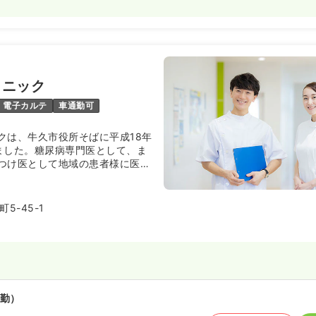
リニック
電子カルテ
車通勤可
クは、牛久市役所そばに平成18年
ました。糖尿病専門医として、ま
つけ医として地域の患者様に医療
ます。また、患者様の満足だけで
の教育やワークライフバランスを
に力を入れています。
5-45-1
勤）