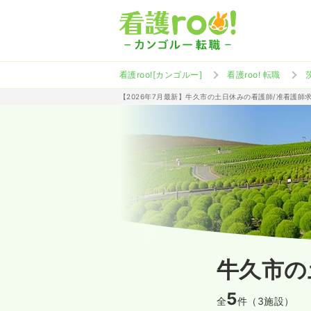
看護roo![カンゴルー]
看護roo! 転職
【2026年7月最新】牛久市の土日休みの看護師/准看護師
牛久市の
5
全
件（3施設）