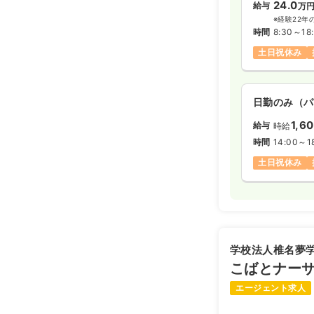
24.0
給与
万
※経験22年
時間
8:30～18
土日祝休み
日勤のみ（パ
1,6
給与
時給
時間
14:00～1
土日祝休み
学校法人椎名夢
こばとナー
エージェント求人