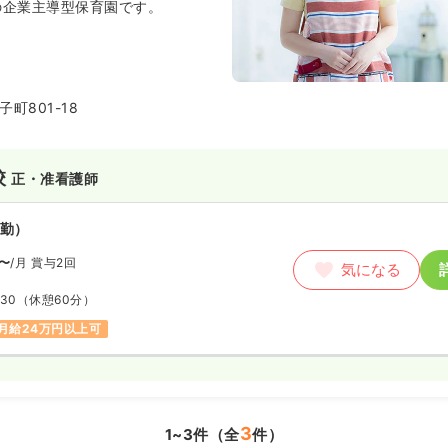
ンの企業主導型保育園です。
町801-18
校
正・准看護師
勤）
〜
/月
賞与2回
気になる
:30
（休憩60分）
月給24万円以上可
3
1~3件（全
件）