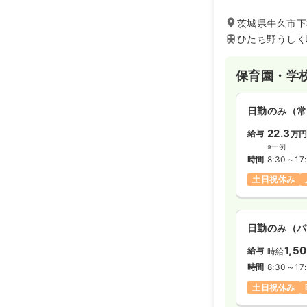
茨城県牛久市下
ひたち野うしく
保育園・学
日勤のみ（常
22.3
給与
万
※一例
時間
8:30～17
土日祝休み
日勤のみ（パ
1,5
給与
時給
時間
8:30～17
土日祝休み