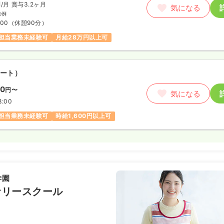
円
/月
賞与3.2ヶ月
気になる
の例
:00
（休憩90分）
担当業務未経験可
月給28万円以上可
ート）
00
円〜
気になる
8:00
担当業務未経験可
時給1,600円以上可
学園
サリースクール