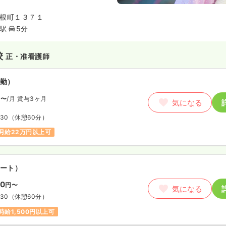
根町１３７１
駅
5分
校
正・准看護師
勤）
円〜
/月
賞与3ヶ月
気になる
:30
（休憩60分）
月給22万円以上可
ート）
00
円〜
気になる
:30
（休憩60分）
時給1,500円以上可