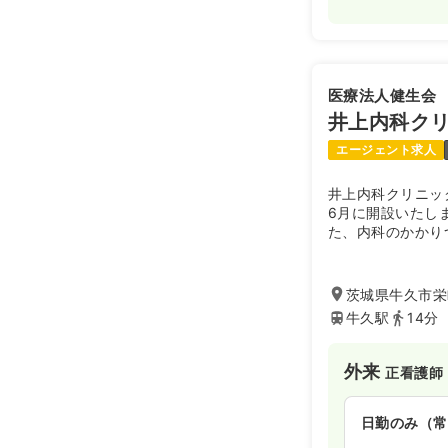
医療法人健生会
井上内科ク
エージェント求人
井上内科クリニッ
6月に開設いたし
た、内科のかかり
を提供をしており
はなく、スタッフ
考えた子育て支援
茨城県牛久市栄町
牛久駅
14分
外来
正看護師
日勤のみ（常