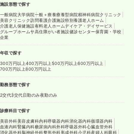
施設形態で探す
一般病院
大学病院
一般＋療養
療養型病院
精神科病院
クリニック
美容クリニック
訪問看護
介護施設
特別養護老人ホーム
介護老人保健施設
有料老人ホーム
デイケア・デイサービス
グループホーム
サ高住
障がい者施設
健診センター
保育園・学校
企業
年収で探す
300万円以上
400万円以上
500万円以上
600万円以上
700万円以上
800万円以上
勤務形態で探す
2交代
3交代
日勤のみ
夜勤のみ
診療科目で探す
美容外科
美容皮膚科
内科
呼吸器内科
消化器内科
循環器内科
血液内科
腎臓内科
糖尿病内科
外科
呼吸器外科
心臓血管外科
消化器外科
脳神経外科
整形外科
形成外科
小児科
産婦人科
眼科