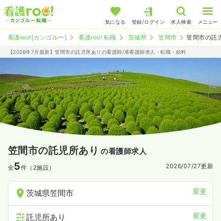
気になる
登録/ログイン
求人検索
メニュー
看護roo![カンゴルー]
看護roo! 転職
茨城県
笠間市
笠間市の託
【2026年7月最新】笠間市の託児所ありの看護師/准看護師求人・転職・給料
笠間市の託児所あり
の看護師求人
5
2026/07/27
更新
全
件（2施設）
変更
茨城県笠間市
変更
託児所あり