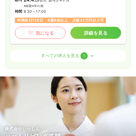
万円
/月
賞与3.4ヶ月
※経験4年の例
時間
8:30～17:00
年間休日125日
4週8休以上
月給32万円以上可
気になる
詳細を見る
病棟
クリニック
助産師
すべての求人を見る
1
一時募集休止
2交代（常勤）
28.0
給与
万円〜
/月
※一例
時間
8:30～17:00
月給28万円以上可
気になる
詳細を見る
株式会社いっしん