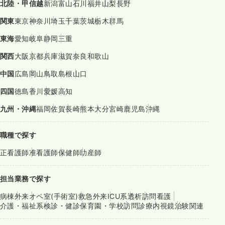
北陸・甲信越
新潟
富山
石川
福井
山梨
長野
関東
東京
神奈川
埼玉
千葉
茨城
栃木
群馬
東海
愛知
岐阜
静岡
三重
関西
大阪
京都
兵庫
滋賀
奈良
和歌山
中国
広島
岡山
鳥取
島根
山口
四国
徳島
香川
愛媛
高知
九州・沖縄
福岡
佐賀
長崎
熊本
大分
宮崎
鹿児島
沖縄
職種で探す
正看護師
准看護師
保健師
助産師
担当業務で探す
病棟
外来
オペ室(手術室)
救急外来
ICU系
透析
訪問看護
介護・福祉系
検診・健診
保育園・学校
訪問診療
内視鏡
治験関連