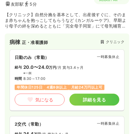
友部駅
5分
【クリニック】自然分娩を基本として、出産後すぐに、そのま
ま赤ちゃんを抱っこしてもらうなど (カンガルーケア)、早期よ
り母子の絆を深めるとともに「完全母子同室」にて母乳哺育を
推奨しています。また、高度不妊治療にも力を入れており、妊
娠・出産へサポートしております。
病棟
クリニック
正・准看護師
一時募集休止
日勤のみ（常勤）
20.0〜24.0
給与
万円
/月
賞与3.4ヶ月
※一例
時間
8:30～17:00
年間休日125日
4週8休以上
月給24万円以上可
気になる
詳細を見る
一時募集休止
2交代（常勤）
24.4
給与