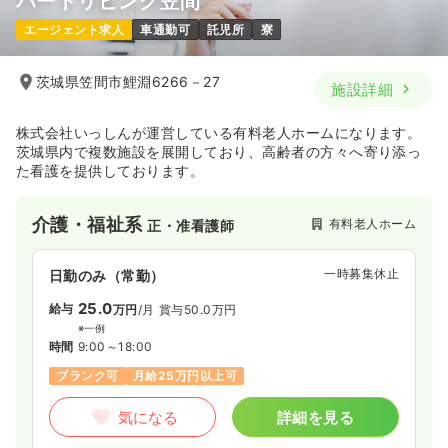
ハートリビング笠間
エージェント求人
車通勤可
託児所
寮
茨城県笠間市鯉淵6266－27
施設詳細
株式会社いっしんが運営している有料老人ホームになります。
茨城県内で複数施設を展開しており、高齢者の方々へ寄り添っ
た看護を提供しております。
介護・福祉系
有料老人ホーム
正・准看護師
一時募集休止
日勤のみ（常勤）
25.0
給与
万円
/月
賞与50.0万円
※一例
時間
9:00～18:00
ブランク可
月給25万円以上可
気になる
詳細を見る