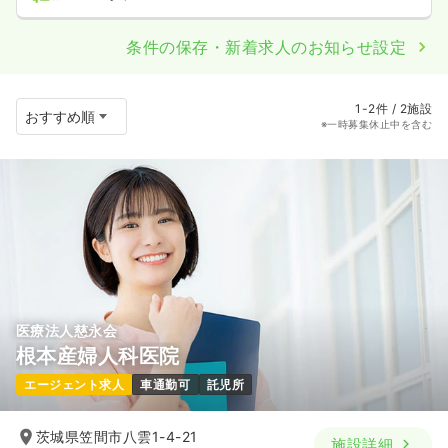
条件の保存・新着求人のお知らせ設定
1-2件 / 2施設
※一時募集休止中を含む
医療法人慈永会
根本産婦人科医院
エージェント求人
車通勤可
託児所
茨城県笠間市八雲1-4-21
施設詳細