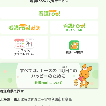
看護roo!の関連サービス
ナスカレ/
看護roo!国試
ナスカレPlus+
都道府県で探す
北海道・東北
北海道
青森
岩手
宮城
秋田
山形
福島