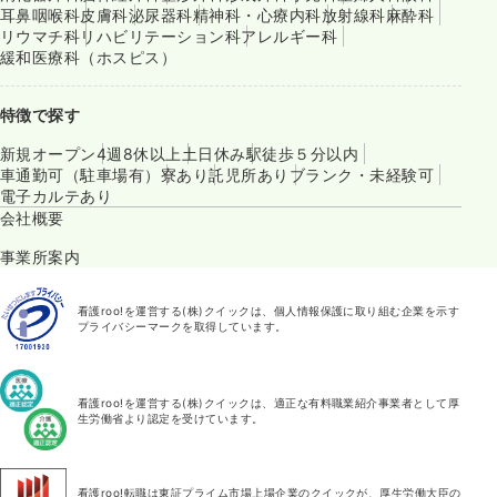
耳鼻咽喉科
皮膚科
泌尿器科
精神科・心療内科
放射線科
麻酔科
リウマチ科
リハビリテーション科
アレルギー科
緩和医療科（ホスピス）
特徴で探す
新規オープン
4週8休以上
土日休み
駅徒歩５分以内
車通勤可（駐車場有）
寮あり
託児所あり
ブランク・未経験可
電子カルテあり
会社概要
事業所案内
看護roo!を運営する(株)クイックは、個人情報保護に取り組む企業を示す
プライバシーマークを取得しています。
看護roo!を運営する(株)クイックは、適正な有料職業紹介事業者として厚
生労働省より認定を受けています。
看護roo!転職は東証プライム市場上場企業のクイックが、厚生労働大臣の