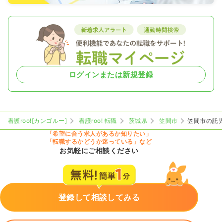
ログインまたは新規登録
看護roo![カンゴルー]
看護roo! 転職
茨城県
笠間市
笠間市の託
「希望に合う求人があるか知りたい」
「転職するかどうか迷っている」など
お気軽にご相談ください
登録して相談してみる