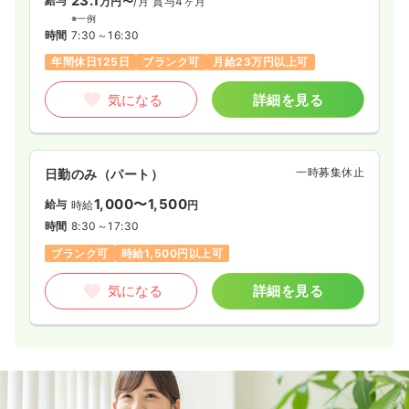
23.1
給与
万円〜
/月
賞与4ヶ月
※一例
時間
7:30～16:30
年間休日125日
ブランク可
月給23万円以上可
気になる
詳細を見る
一時募集休止
日勤のみ（パート）
1,000〜1,500
給与
時給
円
時間
8:30～17:30
ブランク可
時給1,500円以上可
気になる
詳細を見る