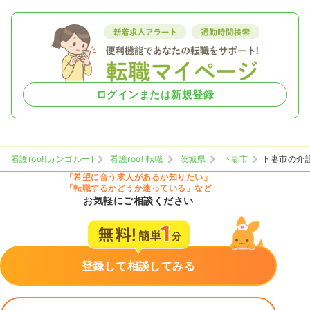
ログインまたは新規登録
看護roo![カンゴルー]
看護roo! 転職
茨城県
下妻市
下妻市の介
「希望に合う求人があるか知りたい」
「転職するかどうか迷っている」など
お気軽にご相談ください
登録して相談してみる