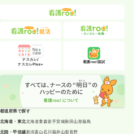
ナスカレ/
看護roo!国試
ナスカレPlus+
都道府県で探す
北海道・東北
北海道
青森
岩手
宮城
秋田
山形
福島
北陸・甲信越
新潟
富山
石川
福井
山梨
長野