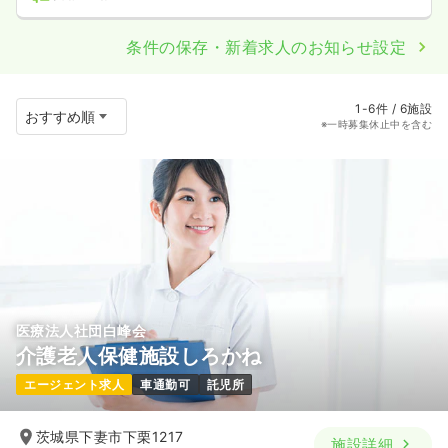
条件の保存・新着求人のお知らせ設定
1-6件 / 6施設
※一時募集休止中を含む
医療法人社団白峰会
介護老人保健施設しろかね
エージェント求人
車通勤可
託児所
茨城県下妻市下栗1217
施設詳細