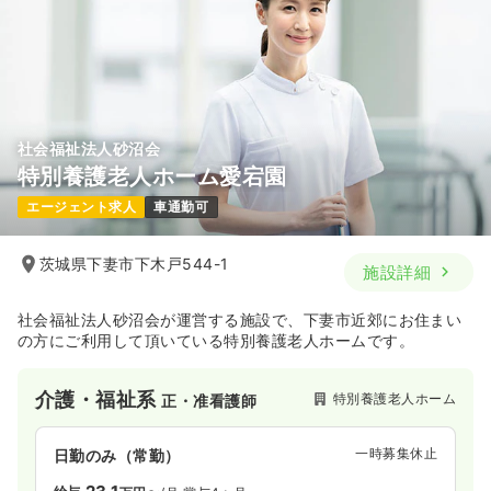
社会福祉法人砂沼会
特別養護老人ホーム愛宕園
エージェント求人
車通勤可
茨城県下妻市下木戸544-1
施設詳細
社会福祉法人砂沼会が運営する施設で、下妻市近郊にお住まい
の方にご利用して頂いている特別養護老人ホームです。
介護・福祉系
特別養護老人ホーム
正・准看護師
一時募集休止
日勤のみ（常勤）