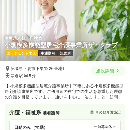
医療法人社団白峰会
小規模多機能型居宅介護事業所ザ・クラブ
エージェント求人
車通勤可
託児所
茨城県下妻市下栗1226番地1
施設詳細
宗道駅
5分
【 小規模多機能型居宅介護事業所】下妻にある小規模多機能型
居宅介護事業所です。ご利用者の在宅での生活を尊重した理想
の介護を目指しています。通いを中心に「泊まり」と「訪問」
を組み合わせて提供する在宅介護サービスを展開しておりま
す。
介護・福祉系
その他介護施設
准看護師
一時募集休止
日勤のみ（常勤）