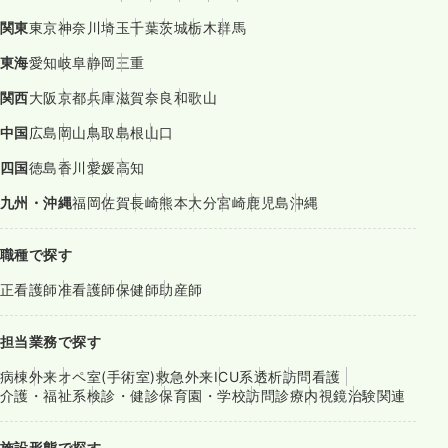
関東
東京
神奈川
埼玉
千葉
茨城
栃木
群馬
東海
愛知
岐阜
静岡
三重
関西
大阪
京都
兵庫
滋賀
奈良
和歌山
中国
広島
岡山
鳥取
島根
山口
四国
徳島
香川
愛媛
高知
九州・沖縄
福岡
佐賀
長崎
熊本
大分
宮崎
鹿児島
沖縄
職種で探す
正看護師
准看護師
保健師
助産師
担当業務で探す
病棟
外来
オペ室(手術室)
救急外来
ICU系
透析
訪問看護
介護・福祉系
検診・健診
保育園・学校
訪問診療
内視鏡
治験関連
施設形態で探す