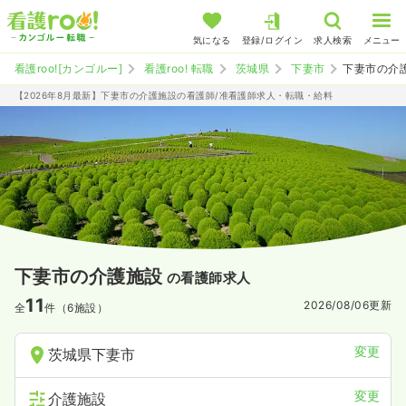
気になる
登録/ログイン
求人検索
メニュー
看護roo![カンゴルー]
看護roo! 転職
茨城県
下妻市
下妻市の介
【2026年8月最新】下妻市の介護施設の看護師/准看護師求人・転職・給料
下妻市の介護施設
の看護師求人
11
2026/08/06
更新
全
件（6施設）
変更
茨城県下妻市
変更
介護施設