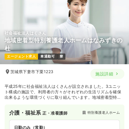
社会福祉法人はくさん
地域密着型特別養護老人ホームはなみずきの
杜
エージェント求人
車通勤可
寮
茨城県下妻市下栗1223
施設詳細
平成25年に社会福祉法人はくさんが設立されました。3ユニッ
ト構成の施設で、利用者の方々がそれぞれの生活リズムを確保
出来るような環境づくりに取り組んでいます。地域密着型特別
養護老人ホーム、短期入所生活介護事業所、デイサービスセン
ターの運営を行っており、利用者様の多様なニーズに対応出来
介護・福祉系
特別養護老人ホーム
正・准看護師
るようにしています。
日勤のみ（常勤）