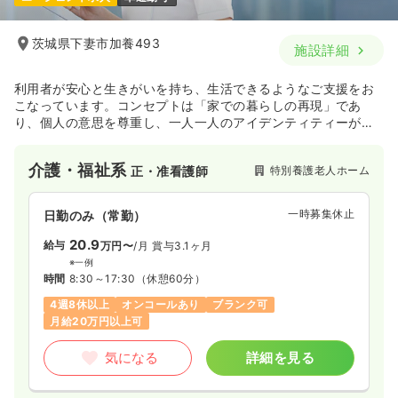
茨城県下妻市加養493
施設詳細
利用者が安心と生きがいを持ち、生活できるようなご支援をお
こなっています。コンセプトは「家での暮らしの再現」であ
り、個人の意思を尊重し、一人一人のアイデンティティーが確
立された生活の実現を目指しています。
介護・福祉系
特別養護老人ホーム
正・准看護師
一時募集休止
日勤のみ（常勤）
20.9
給与
万円〜
/月
賞与3.1ヶ月
※一例
時間
8:30～17:30
（休憩60分）
4週8休以上
オンコールあり
ブランク可
月給20万円以上可
気になる
詳細を見る