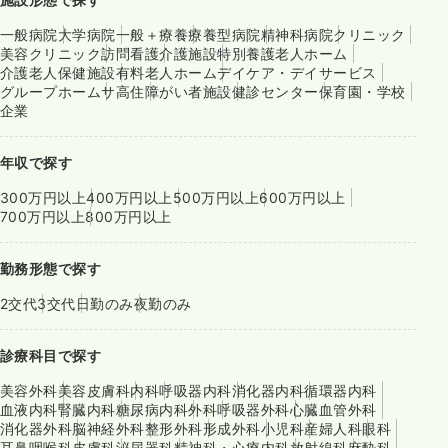
一般病院
大学病院
一般＋療養
療養型病院
精神科病院
クリニック
美容クリニック
訪問看護
介護施設
特別養護老人ホーム
介護老人保健施設
有料老人ホーム
デイケア・デイサービス
グループホーム
サ高住
障がい者施設
健診センター
保育園・学校
企業
年収で探す
300万円以上
400万円以上
500万円以上
600万円以上
700万円以上
800万円以上
勤務形態で探す
2交代
3交代
日勤のみ
夜勤のみ
診療科目で探す
美容外科
美容皮膚科
内科
呼吸器内科
消化器内科
循環器内科
血液内科
腎臓内科
糖尿病内科
外科
呼吸器外科
心臓血管外科
消化器外科
脳神経外科
整形外科
形成外科
小児科
産婦人科
眼科
耳鼻咽喉科
皮膚科
泌尿器科
精神科・心療内科
放射線科
麻酔科