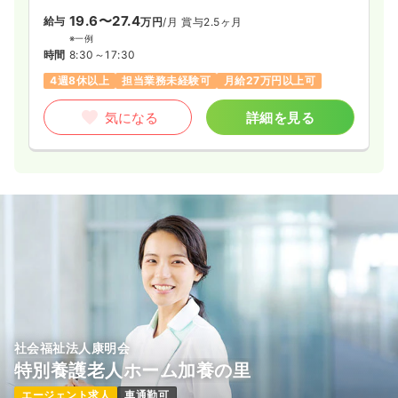
19.6〜27.4
給与
万円
/月
賞与2.5ヶ月
※一例
時間
8:30～17:30
4週8休以上
担当業務未経験可
月給27万円以上可
気になる
詳細を見る
社会福祉法人康明会
特別養護老人ホーム加養の里
エージェント求人
車通勤可