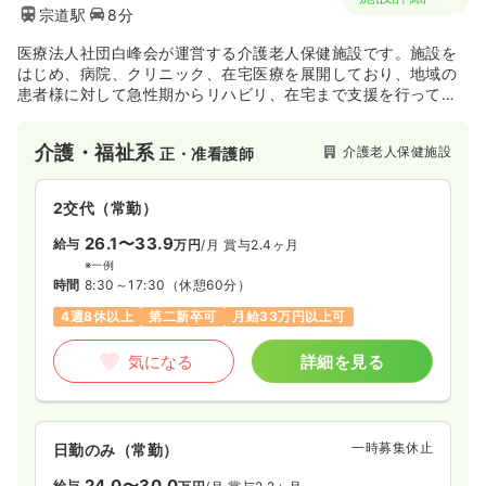
宗道駅
8分
医療法人社団白峰会が運営する介護老人保健施設です。施設を
はじめ、病院、クリニック、在宅医療を展開しており、地域の
患者様に対して急性期からリハビリ、在宅まで支援を行ってい
る法人です。
介護・福祉系
介護老人保健施設
正・准看護師
2交代（常勤）
26.1〜33.9
給与
万円
/月
賞与2.4ヶ月
※一例
時間
8:30～17:30
（休憩60分）
4週8休以上
第二新卒可
月給33万円以上可
気になる
詳細を見る
一時募集休止
日勤のみ（常勤）
24.0〜30.0
給与