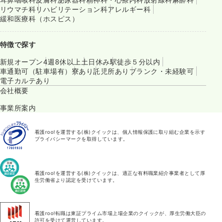
リウマチ科
リハビリテーション科
アレルギー科
緩和医療科（ホスピス）
特徴で探す
新規オープン
4週8休以上
土日休み
駅徒歩５分以内
車通勤可（駐車場有）
寮あり
託児所あり
ブランク・未経験可
電子カルテあり
会社概要
事業所案内
看護roo!を運営する(株)クイックは、個人情報保護に取り組む企業を示す
プライバシーマークを取得しています。
看護roo!を運営する(株)クイックは、適正な有料職業紹介事業者として厚
生労働省より認定を受けています。
看護roo!転職は東証プライム市場上場企業のクイックが、厚生労働大臣の
許可を受けて運営しています。