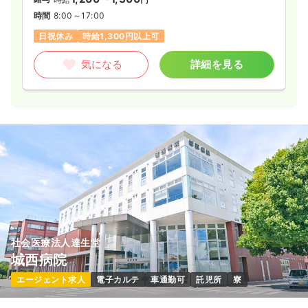
時間
8:00～17:00
日祝休み
時給1,300円以上可
気になる
詳細を見る
社会医療法人達生堂
城西病院
エージェント求人
電子カルテ
車通勤可
託児所
寮