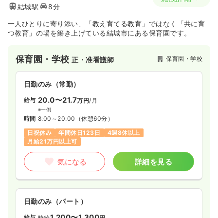
結城駅
8分
一人ひとりに寄り添い、「教え育てる教育」ではなく「共に育
つ教育」の場を築き上げている結城市にある保育園です。
保育園・学校
保育園・学校
正・准看護師
日勤のみ（常勤）
20.0〜21.7
給与
万円
/月
※一例
時間
8:00～20:00
（休憩60分）
日祝休み
年間休日123日
4週8休以上
月給21万円以上可
気になる
詳細を見る
日勤のみ（パート）
1,200〜1,300
給与
時給
円