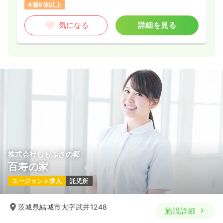
4週8休以上
気になる
詳細を見る
株式会社しもふさの郷
百寿の家
エージェント求人
託児所
茨城県結城市大字武井1248
施設詳細