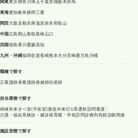
関東
東京
神奈川
埼玉
千葉
茨城
栃木
群馬
東海
愛知
岐阜
静岡
三重
関西
大阪
京都
兵庫
滋賀
奈良
和歌山
中国
広島
岡山
鳥取
島根
山口
四国
徳島
香川
愛媛
高知
九州・沖縄
福岡
佐賀
長崎
熊本
大分
宮崎
鹿児島
沖縄
職種で探す
正看護師
准看護師
保健師
助産師
担当業務で探す
病棟
外来
オペ室(手術室)
救急外来
ICU系
透析
訪問看護
介護・福祉系
検診・健診
保育園・学校
訪問診療
内視鏡
治験関連
施設形態で探す