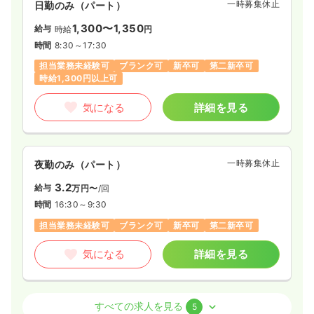
一時募集休止
日勤のみ（パート）
1,300〜1,350
給与
時給
円
時間
8:30～17:30
担当業務未経験可
ブランク可
新卒可
第二新卒可
時給1,300円以上可
気になる
詳細を見る
一時募集休止
夜勤のみ（パート）
3.2
給与
万円〜
/回
時間
16:30～9:30
担当業務未経験可
ブランク可
新卒可
第二新卒可
気になる
詳細を見る
オペ室(手術室)
一般＋療養
正・准看護師
すべての求人を見る
5