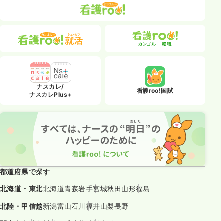
ナスカレ/
看護roo!国試
ナスカレPlus+
都道府県で探す
北海道・東北
北海道
青森
岩手
宮城
秋田
山形
福島
北陸・甲信越
新潟
富山
石川
福井
山梨
長野