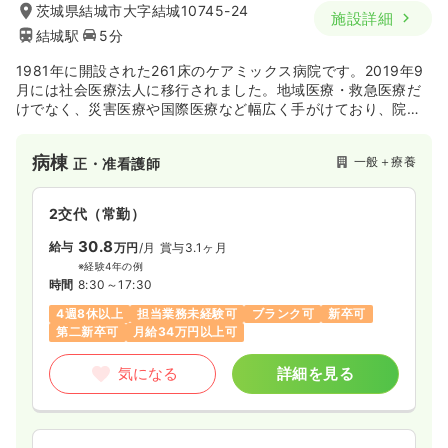
茨城県結城市大字結城10745-24
施設詳細
結城駅
5分
1981年に開設された261床のケアミックス病院です。2019年9
月には社会医療法人に移行されました。地域医療・救急医療だ
けでなく、災害医療や国際医療など幅広く手がけており、院内
には国際小児医療センターも併設されています。その横にある
城西病院旧館のロビーには麻薬撲滅活動で国際支援しているド
病棟
一般＋療養
正・准看護師
イトン地域の歴史が写真で展示されており、ドイトン地域栽培
されたコーヒーを飲むことができるおしゃれなカフェも併設さ
れております。
2交代（常勤）
30.8
給与
万円
/月
賞与3.1ヶ月
※経験4年の例
時間
8:30～17:30
4週8休以上
担当業務未経験可
ブランク可
新卒可
第二新卒可
月給34万円以上可
気になる
詳細を見る