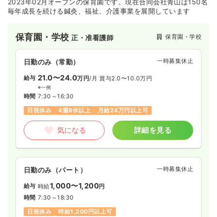
2023年02月オープンの保育園です。現在合同会社青山は150名
毎年成長を続ける鍼灸、福祉、介護事業を展開しています
保育園・学校
保育園・学校
正・准看護師
一時募集休止
日勤のみ（常勤）
21.0〜24.0
給与
万円
/月
賞与2.0〜10.0万円
※一例
時間
7:30～16:30
日祝休み
4週8休以上
月給24万円以上可
気になる
詳細を見る
一時募集休止
日勤のみ（パート）
1,000〜1,200
給与
時給
円
時間
7:30～18:30
日祝休み
時給1,200円以上可