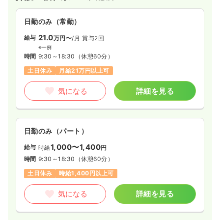
日勤のみ（常勤）
外来
一般＋療養
正・准看護師
21.0
給与
万円〜
/月
賞与2回
※一例
一時募集休止
日勤のみ（常勤）
時間
9:30～18:30
（休憩60分）
24.2
給与
万円
/月
賞与2.7ヶ月
土日休み
月給21万円以上可
※経験6年の例
時間
8:30～17:30
気になる
詳細を見る
4週8休以上
担当業務未経験可
ブランク可
新卒可
第二新卒可
月給27万円以上可
気になる
詳細を見る
日勤のみ（パート）
1,000〜1,400
給与
時給
円
時間
9:30～18:30
（休憩60分）
一時募集休止
2交代（常勤）
土日休み
時給1,400円以上可
31.0
給与
万円〜
/月
賞与2.7ヶ月
気になる
詳細を見る
※一例
時間
8:30～17:30
4週8休以上
担当業務未経験可
ブランク可
新卒可