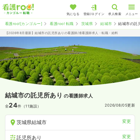
気になる
登録/ログイン
求人検索
メニュー
看護roo![カンゴルー]
看護roo! 転職
茨城県
結城市
結城市の託
【2026年8月最新】結城市の託児所ありの看護師/准看護師求人・転職・給料
結城市の託児所あり
の看護師求人
24
2026/08/05
更新
全
件（11施設）
変更
茨城県結城市
変更
託児所あり