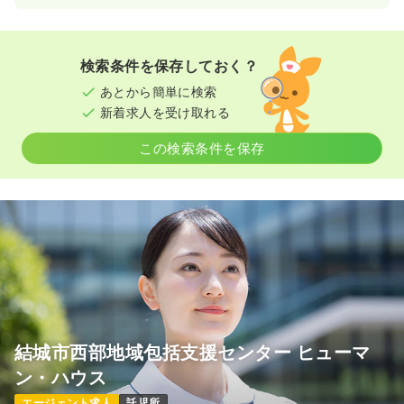
第二新卒可
月給31万円以上可
気になる
詳細を見る
検索条件を保存しておく？
あとから簡単に検索
新着求人を受け取れる
一時募集休止
日勤のみ（パート）
この検索条件を保存
1,300〜1,350
給与
時給
円
時間
8:30～17:30
担当業務未経験可
ブランク可
新卒可
第二新卒可
時給1,300円以上可
気になる
詳細を見る
結城市西部地域包括支援センター ヒューマ
ン・ハウス
エージェント求人
託児所