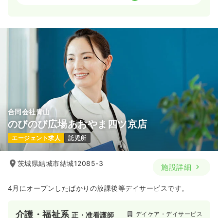
2交代（常勤）
31.0
給与
万円〜
/月
賞与2.7ヶ月
※一例
時間
8:30～17:30
4週8休以上
担当業務未経験可
ブランク可
新卒可
第二新卒可
月給31万円以上可
気になる
詳細を見る
合同会社青山
のびのび広場あおやま四ツ京店
一時募集休止
日勤のみ（常勤）
エージェント求人
託児所
23.6
給与
万円〜
/月
賞与2.7ヶ月
※一例
茨城県結城市結城12085-3
施設詳細
時間
8:30～17:30
4週8休以上
担当業務未経験可
ブランク可
新卒可
4月にオープンしたばかりの放課後等デイサービスです。
第二新卒可
月給23万円以上可
気になる
詳細を見る
介護・福祉系
デイケア・デイサービス
正・准看護師