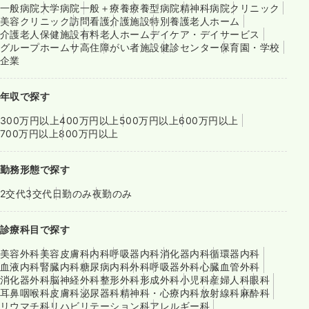
一般病院
大学病院
一般＋療養
療養型病院
精神科病院
クリニック
美容クリニック
訪問看護
介護施設
特別養護老人ホーム
介護老人保健施設
有料老人ホーム
デイケア・デイサービス
グループホーム
サ高住
障がい者施設
健診センター
保育園・学校
企業
年収で探す
300万円以上
400万円以上
500万円以上
600万円以上
700万円以上
800万円以上
勤務形態で探す
2交代
3交代
日勤のみ
夜勤のみ
診療科目で探す
美容外科
美容皮膚科
内科
呼吸器内科
消化器内科
循環器内科
血液内科
腎臓内科
糖尿病内科
外科
呼吸器外科
心臓血管外科
消化器外科
脳神経外科
整形外科
形成外科
小児科
産婦人科
眼科
耳鼻咽喉科
皮膚科
泌尿器科
精神科・心療内科
放射線科
麻酔科
リウマチ科
リハビリテーション科
アレルギー科