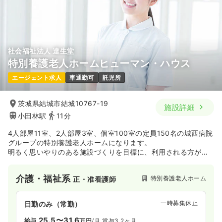
社会福祉法人 達生堂
特別養護老人ホームヒューマン・ハウス
エージェント求人
車通勤可
託児所
茨城県結城市結城10767-19
施設詳細
小田林駅
11分
4人部屋11室、2人部屋3室、個室100室の定員150名の城西病院
グループの特別養護老人ホームになります。
明るく思いやりのある施設づくりを目標に、利用される方が楽
しく生活できるよう、心身両面に亘ってきめ細かく介護してゆ
きます。家庭の延長として住み良い環境づくりやスキンシップ
介護・福祉系
特別養護老人ホーム
正・准看護師
による意志の疎通と信頼確保に重点をおき、入居者に喜ばれる
施設運営を目標とします。
一時募集休止
日勤のみ（常勤）
25.5〜31.6
給与
万円
/月
賞与3.2ヶ月