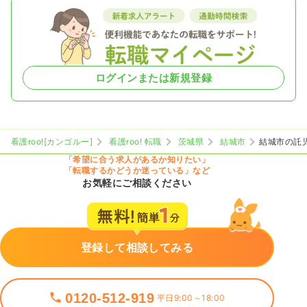
ログインまたは新規登録
看護roo![カンゴルー]
看護roo! 転職
茨城県
結城市
結城市の託
「希望に合う求人があるか知りたい」
「転職するかどうか迷っている」など
お気軽にご相談ください
登録して相談してみる
0120-512-919
平日9:00～18:00