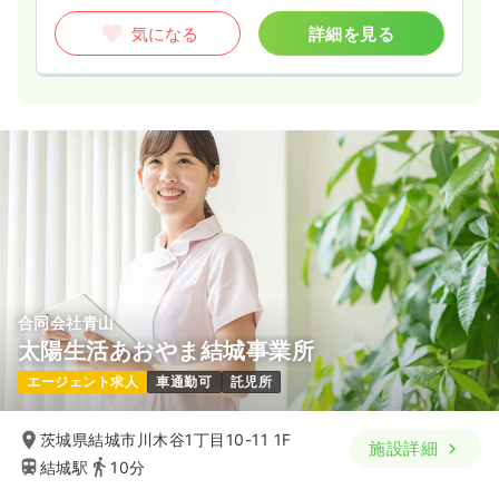
気になる
詳細を見る
合同会社青山
太陽生活あおやま結城事業所
エージェント求人
車通勤可
託児所
茨城県結城市川木谷1丁目10-11 1F
施設詳細
結城駅
10分