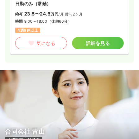
日勤のみ（常勤）
23.5〜24.5
給与
万円
/月
賞与2ヶ月
時間
9:00～18:00
（休憩60分）
4週8休以上
気になる
詳細を見る
合同会社 青山