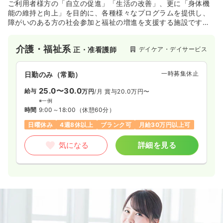
ご利用者様方の「自立の促進」「生活の改善」、更に「身体機
能の維持と向上」を目的に、各種様々なプログラムを提供し、
障がいのある方の社会参加と福祉の増進を支援する施設です。
地域の方との交流・繋がりを大切に考えており、コミュニケー
ションをはかれる場として様々なレクリエーションを提供して
介護・福祉系
デイケア・デイサービス
正・准看護師
おります。
一時募集休止
日勤のみ（常勤）
25.0〜30.0
給与
万円
/月
賞与20.0万円〜
※一例
時間
9:00～18:00
（休憩60分）
日曜休み
4週8休以上
ブランク可
月給30万円以上可
気になる
詳細を見る