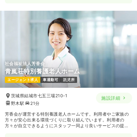
社会福祉法人芳香会
青嵐荘特別養護老人ホーム
エージェント求人
車通勤可
託児所
茨城県結城市七五三場210-1
施設詳細
野木駅
21分
芳香会が運営する特別養護老人ホームです。利用者やご家族の
方々が安心出来る環境づくりに取り組んでいます。利用者の
方々が自立できるようにスタッフ一同より良いサービスの提供
を行っています。