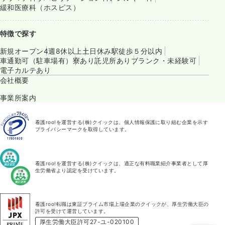
緩和医療科（ホスピス）
特徴で探す
新規オープン
4週8休以上
土日休み
駅徒歩５分以内
車通勤可（駐車場有）
寮あり
託児所あり
ブランク・未経験可
電子カルテあり
会社概要
事業所案内
看護roo!を運営する(株)クイックは、個人情報保護に取り組む企業を示す
プライバシーマークを取得しています。
看護roo!を運営する(株)クイックは、適正な有料職業紹介事業者として厚
生労働省より認定を受けています。
看護roo!転職は東証プライム市場上場企業のクイックが、厚生労働大臣の
許可を受けて運営しています。
厚生労働大臣許可27-ユ-020100