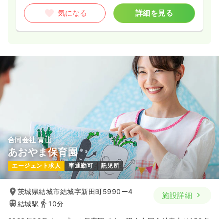
気になる
詳細を見る
合同会社 青山
あおやま保育園
エージェント求人
車通勤可
託児所
茨城県結城市結城字新田町5990ー4
施設詳細
結城駅
10分