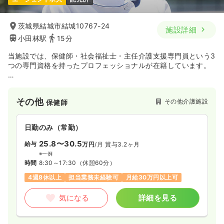
茨城県結城市結城10767-24
施設詳細
小田林駅
15分
当施設では、保健師・社会福祉士・主任介護支援専門員という3
つの専門資格を持ったプロフェッショナルが在籍しています。
スタッフ同士の強みを活かした連携はもちろん、地域のさまざ
まな関係機関とも手を取り合いながら、誰もが住み慣れた街で
その他
その他介護施設
保健師
安心して暮らせる地域づくりを目指しています。
日勤のみ（常勤）
25.8〜30.5
給与
万円
/月
賞与3.2ヶ月
※一例
時間
8:30～17:30
（休憩60分）
4週8休以上
担当業務未経験可
月給30万円以上可
気になる
詳細を見る