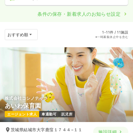
条件の保存・新着求人のお知らせ設定
1-11件 / 11施設
※一時募集休止中を含む
株式会社コシノテック
あいわ保育園
エージェント求人
車通勤可
託児所
茨城県結城市大字鹿窪１７４４−１１
施設詳細