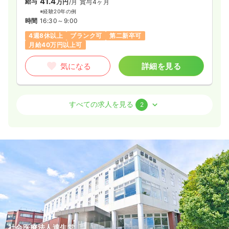
41.4
給与
万円
/月
賞与4ヶ月
※経験20年の例
時間
16:30～9:00
4週8休以上
ブランク可
第二新卒可
月給40万円以上可
気になる
詳細を見る
オペ室(手術室)
一般＋療養
正看護師
すべての求人を見る
2
日勤のみ（常勤）
22.0〜30.0
給与
万円
/月
賞与4ヶ月
※一例
時間
8:30～17:00
土日休み
オンコールあり
月給30万円以上可
気になる
詳細を見る
社会医療法人達生堂