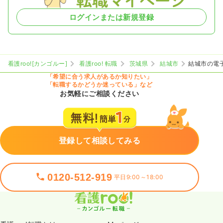
ログインまたは新規登録
看護roo![カンゴルー]
看護roo! 転職
茨城県
結城市
結城市の電
「希望に合う求人があるか知りたい」
「転職するかどうか迷っている」など
お気軽にご相談ください
登録して相談してみる
0120-512-919
平日9:00～18:00