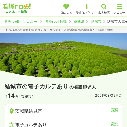
気になる
登録/ログイン
求人検索
メニュー
看護roo![カンゴルー]
看護roo! 転職
茨城県
結城市
結城市の電
【2026年8月最新】結城市の電子カルテありの看護師/准看護師求人・転職・給料
結城市の電子カルテあり
の看護師求人
14
2026/08/05
更新
全
件（3施設）
変更
茨城県結城市
変更
電子カルテあり