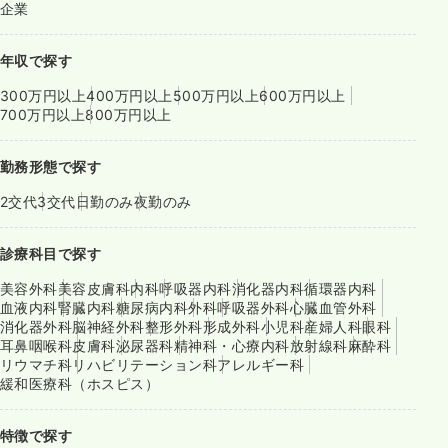
企業
年収で探す
300万円以上
400万円以上
500万円以上
600万円以上
700万円以上
800万円以上
勤務形態で探す
2交代
3交代
日勤のみ
夜勤のみ
診療科目で探す
美容外科
美容皮膚科
内科
呼吸器内科
消化器内科
循環器内科
血液内科
腎臓内科
糖尿病内科
外科
呼吸器外科
心臓血管外科
消化器外科
脳神経外科
整形外科
形成外科
小児科
産婦人科
眼科
耳鼻咽喉科
皮膚科
泌尿器科
精神科・心療内科
放射線科
麻酔科
リウマチ科
リハビリテーション科
アレルギー科
緩和医療科（ホスピス）
特徴で探す