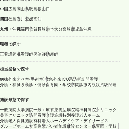
中国
広島
岡山
鳥取
島根
山口
四国
徳島
香川
愛媛
高知
九州・沖縄
福岡
佐賀
長崎
熊本
大分
宮崎
鹿児島
沖縄
職種で探す
正看護師
准看護師
保健師
助産師
担当業務で探す
病棟
外来
オペ室(手術室)
救急外来
ICU系
透析
訪問看護
介護・福祉系
検診・健診
保育園・学校
訪問診療
内視鏡
治験関連
施設形態で探す
一般病院
大学病院
一般＋療養
療養型病院
精神科病院
クリニック
美容クリニック
訪問看護
介護施設
特別養護老人ホーム
介護老人保健施設
有料老人ホーム
デイケア・デイサービス
グループホーム
サ高住
障がい者施設
健診センター
保育園・学校