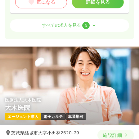
気になる
詳細を見る
オペ室(手術室)
一般＋療養
正・准看護師
すべての求人を見る
5
2交代（常勤）
31.0
給与
万円〜
/月
賞与2.7ヶ月
※一例
時間
8:30～17:30
4週8休以上
担当業務未経験可
ブランク可
新卒可
第二新卒可
月給31万円以上可
気になる
詳細を見る
医療法人大木医院
大木医院
一時募集休止
日勤のみ（常勤）
エージェント求人
電子カルテ
車通勤可
23.6
給与
万円〜
/月
賞与2.7ヶ月
※一例
茨城県結城市大字小田林2520-29
施設詳細
時間
8:30～17:30