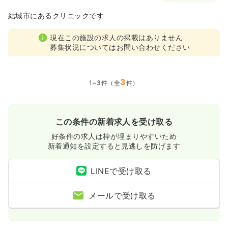
4週8休以上
担当業務未経験可
ブランク可
新卒可
結城市にあるクリニックです
第二新卒可
月給23万円以上可
現在この施設の求人の掲載はありません
気になる
詳細を見る
募集状況についてはお問い合わせください
外来
一般＋療養
正・准看護師
3
1~3件（全
件）
一時募集休止
日勤のみ（常勤）
24.2
給与
万円
/月
賞与2.7ヶ月
この条件の新着求人を受け取る
※経験6年の例
好条件の求人は枠が埋まりやすいため
時間
8:30～17:30
新着通知を設定すると見逃しを防げます
4週8休以上
担当業務未経験可
ブランク可
新卒可
第二新卒可
月給27万円以上可
LINEで受け取る
気になる
詳細を見る
メールで受け取る
一時募集休止
2交代（常勤）