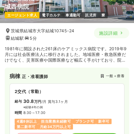
外来
一般＋療養
正・准看護師
城西病院
エージェント求人
電子カルテ
車通勤可
託児所
寮
一時募集休止
日勤のみ（常勤）
22.0〜30.0
給与
万円
/月
賞与4ヶ月
茨城県結城市大字結城10745-24
施設詳細
※一例
結城駅
5分
時間
8:30～17:00
4週8休以上
月給30万円以上可
1981年に開設された261床のケアミックス病院です。2019年9
月には社会医療法人に移行されました。地域医療・救急医療だ
けでなく、災害医療や国際医療など幅広く手がけており、院内
気になる
詳細を見る
には国際小児医療センターも併設されています。その横にある
城西病院旧館のロビーには麻薬撲滅活動で国際支援しているド
病棟
一般＋療養
正・准看護師
イトン地域の歴史が写真で展示されており、ドイトン地域栽培
されたコーヒーを飲むことができるおしゃれなカフェも併設さ
れております。
2交代（常勤）
30.8
給与
万円
/月
賞与3.1ヶ月
※経験4年の例
時間
8:30～17:30
4週8休以上
担当業務未経験可
ブランク可
新卒可
第二新卒可
月給34万円以上可