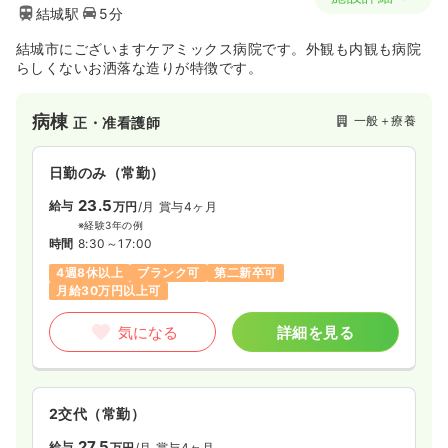
結城駅
5分
結城市にございますケアミックス病院です。外観も内観も病院
らしくないお洒落な造りが特徴です。
病棟
一般＋療養
正・准看護師
日勤のみ（常勤）
23.5
給与
万円
/月
賞与4ヶ月
※経験3年の例
時間
8:30～17:00
4週8休以上
ブランク可
第二新卒可
月給30万円以上可
気になる
詳細を見る
2交代（常勤）
27.5
給与
万円
/月
賞与4ヶ月