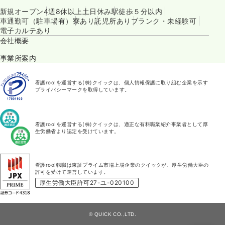
新規オープン
4週8休以上
土日休み
駅徒歩５分以内
車通勤可（駐車場有）
寮あり
託児所あり
ブランク・未経験可
電子カルテあり
会社概要
事業所案内
看護roo!を運営する(株)クイックは、個人情報保護に取り組む企業を示す
プライバシーマークを取得しています。
看護roo!を運営する(株)クイックは、適正な有料職業紹介事業者として厚
生労働省より認定を受けています。
看護roo!転職は東証プライム市場上場企業のクイックが、厚生労働大臣の
許可を受けて運営しています。
厚生労働大臣許可27-ユ-020100
© QUICK CO.,LTD.