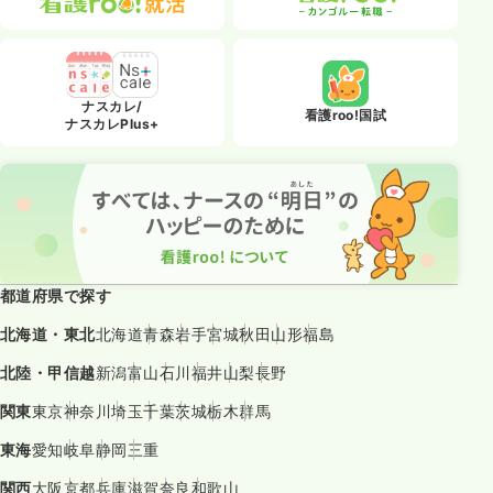
ナスカレ/
看護roo!国試
ナスカレPlus+
都道府県で探す
北海道・東北
北海道
青森
岩手
宮城
秋田
山形
福島
北陸・甲信越
新潟
富山
石川
福井
山梨
長野
関東
東京
神奈川
埼玉
千葉
茨城
栃木
群馬
東海
愛知
岐阜
静岡
三重
関西
大阪
京都
兵庫
滋賀
奈良
和歌山