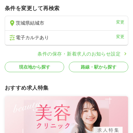
31.0
条件を変更して再検索
給与
万円〜
/月
賞与2.7ヶ月
※一例
時間
8:30～17:30
変更
茨城県結城市
4週8休以上
担当業務未経験可
ブランク可
新卒可
第二新卒可
月給31万円以上可
変更
電子カルテあり
気になる
詳細を見る
条件の保存・新着求人のお知らせ設定
現在地から探す
路線・駅から探す
一時募集休止
日勤のみ（パート）
1,300〜1,350
給与
時給
円
時間
8:30～17:30
おすすめ求人特集
担当業務未経験可
ブランク可
新卒可
第二新卒可
時給1,300円以上可
気になる
詳細を見る