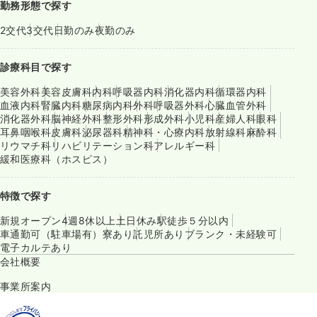
勤務形態で探す
2交代
3交代
日勤のみ
夜勤のみ
診療科目で探す
美容外科
美容皮膚科
内科
呼吸器内科
消化器内科
循環器内科
血液内科
腎臓内科
糖尿病内科
外科
呼吸器外科
心臓血管外科
消化器外科
脳神経外科
整形外科
形成外科
小児科
産婦人科
眼科
耳鼻咽喉科
皮膚科
泌尿器科
精神科・心療内科
放射線科
麻酔科
リウマチ科
リハビリテーション科
アレルギー科
緩和医療科（ホスピス）
特徴で探す
新規オープン
4週8休以上
土日休み
駅徒歩５分以内
車通勤可（駐車場有）
寮あり
託児所あり
ブランク・未経験可
電子カルテあり
会社概要
事業所案内