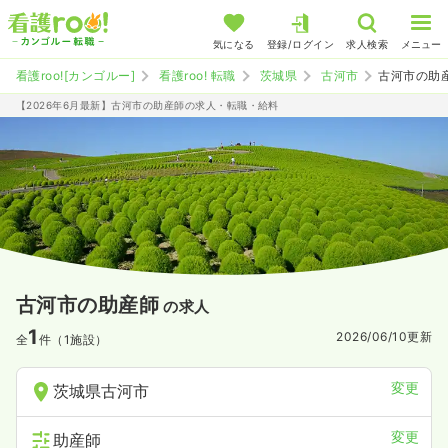
気になる
登録/ログイン
求人検索
メニュー
看護roo![カンゴルー]
看護roo! 転職
茨城県
古河市
古河市の助
【2026年6月最新】古河市の助産師の求人・転職・給料
古河市の助産師
の求人
1
2026/06/10
更新
全
件（1施設）
変更
茨城県古河市
変更
助産師