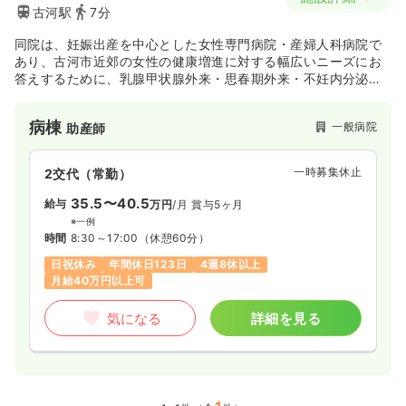
古河駅
7分
同院は、妊娠出産を中心とした女性専門病院・産婦人科病院で
あり、古河市近郊の女性の健康増進に対する幅広いニーズにお
答えするために、乳腺甲状腺外来・思春期外来・不妊内分泌外
来・良性腫瘍外来・更年期外来・骨粗しょうドック・婦人がん
検診、小児科予防接種・乳児育児相談といった診察内容を用意
病棟
一般病院
助産師
しております。
一時募集休止
2交代（常勤）
35.5〜40.5
給与
万円
/月
賞与5ヶ月
※一例
時間
8:30～17:00
（休憩60分）
日祝休み
年間休日123日
4週8休以上
月給40万円以上可
気になる
詳細を見る