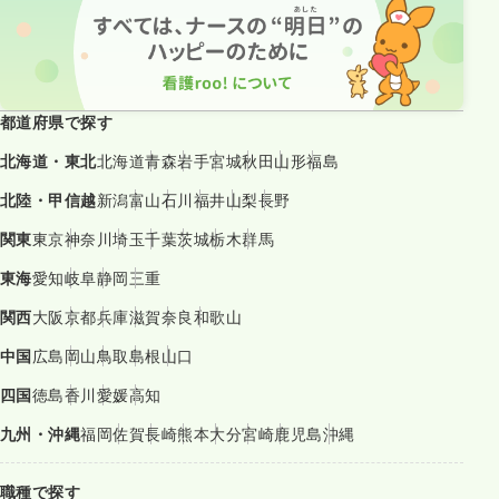
都道府県で探す
北海道・東北
北海道
青森
岩手
宮城
秋田
山形
福島
北陸・甲信越
新潟
富山
石川
福井
山梨
長野
関東
東京
神奈川
埼玉
千葉
茨城
栃木
群馬
東海
愛知
岐阜
静岡
三重
関西
大阪
京都
兵庫
滋賀
奈良
和歌山
中国
広島
岡山
鳥取
島根
山口
四国
徳島
香川
愛媛
高知
九州・沖縄
福岡
佐賀
長崎
熊本
大分
宮崎
鹿児島
沖縄
職種で探す