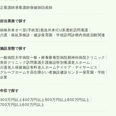
正看護師
准看護師
保健師
助産師
担当業務で探す
病棟
外来
オペ室(手術室)
救急外来
ICU系
透析
訪問看護
介護・福祉系
検診・健診
保育園・学校
訪問診療
内視鏡
治験関連
施設形態で探す
一般病院
大学病院
一般＋療養
療養型病院
精神科病院
クリニック
美容クリニック
訪問看護
介護施設
特別養護老人ホーム
介護老人保健施設
有料老人ホーム
デイケア・デイサービス
グループホーム
サ高住
障がい者施設
健診センター
保育園・学校
企業
年収で探す
300万円以上
400万円以上
500万円以上
600万円以上
700万円以上
800万円以上