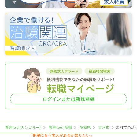
ログインまたは新規登録
看護roo![カンゴルー]
看護roo! 転職
茨城県
古河市
古河市の助
「希望に合う求人があるか知りたい」