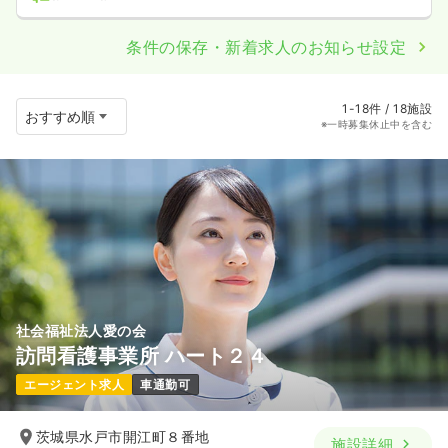
条件の保存・新着求人のお知らせ設定
1-18件 / 18施設
※一時募集休止中を含む
社会福祉法人愛の会
訪問看護事業所 ハート２４
エージェント求人
車通勤可
茨城県水戸市開江町８番地
施設詳細