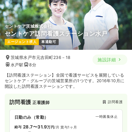
セントケア茨城株式会社
セントケア訪問看護ステーション水戸
エージェント求人
車通勤可
茨城県水戸市元吉田町236－18
施設詳細
水戸駅
8分
【訪問看護ステーション】全国で看護サービスを展開している
セントケア・グループの茨城営業所の1つです。2016年10月に
開設した訪問看護ステーションです。
訪問看護
訪問看護
正看護師
一時募集休止
日勤のみ（常勤）
28.7〜31.9
給与
万円
/月
賞与1ヶ月