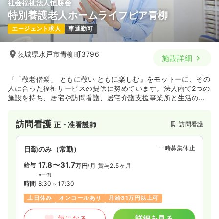
社会福祉法人恒勝会
特別養護老人ホームライフピア青柳
エージェント求人
車通勤可
茨城県水戸市青柳町3796
施設詳細
『「敬老偕楽」 ともに敬い ともに楽しむ』をモットーに、その
人に合った福祉サービスの提供に努めています。法人内で2つの
施設を持ち、居宅や訪問看護、居宅介護支援事業所と生活のサ
ポートを行っています。
訪問看護
訪問看護
正・准看護師
一時募集休止
日勤のみ（常勤）
17.8〜31.7
給与
万円
/月
賞与2.5ヶ月
※一例
時間
8:30～17:30
土日休み
オンコールあり
月給31万円以上可
気になる
詳細を見る