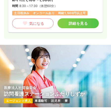
時給
円
時間
8:30～17:30
（休憩60分）
土日祝休み
オンコールあり
時給1,500円以上可
気になる
詳細を見る
医療法人社団協栄会
訪問看護ステーションふたりしずか
エージェント求人
車通勤可
託児所
寮