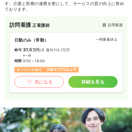
す。介護と医療の連携を密にして、サービスの質の向上に努め
ております。
訪問看護
訪問看護
正看護師
一時募集休止
日勤のみ（常勤）
31.5
給与
万円
/月
賞与110.1万円
※一例
時間
9:00～18:00
オンコールあり
月給31万円以上可
気になる
詳細を見る