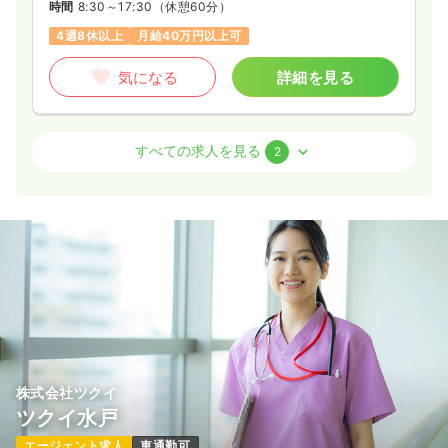
時間
8:30～17:30
（休憩60分）
4週8休以上
月給40万円以上可
気になる
詳細を見る
訪問看護
訪問看護
正看護師
すべての求人を見る
2
一時募集休止
日勤のみ（常勤）
29.2〜35.7
給与
万円
/月
賞与40.0万円
※一例
時間
8:30～17:30
（休憩60分）
土日休み
オンコールあり
月給35万円以上可
気になる
詳細を見る
株式会社ツクイ
ツクイ水戸
一時募集休止
日勤のみ（パート）
エージェント求人
車通勤可