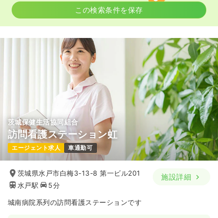
この検索条件を保存
茨城保健生活協同組合
訪問看護ステーション虹
エージェント求人
車通勤可
茨城県水戸市白梅3-13-8 第一ビル201
施設詳細
水戸駅
5分
城南病院系列の訪問看護ステーションです