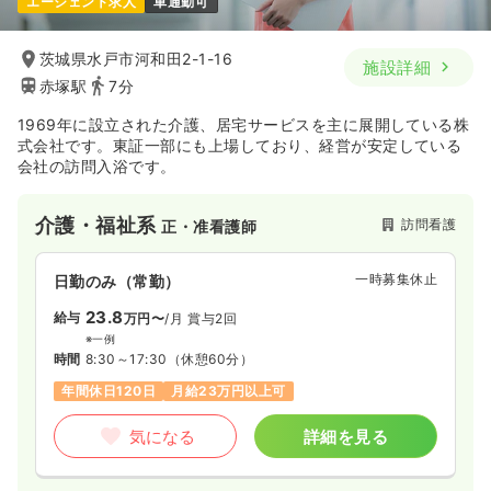
エージェント求人
車通勤可
茨城県水戸市河和田2-1-16
施設詳細
赤塚駅
7分
1969年に設立された介護、居宅サービスを主に展開している株
式会社です。東証一部にも上場しており、経営が安定している
会社の訪問入浴です。
介護・福祉系
訪問看護
正・准看護師
一時募集休止
日勤のみ（常勤）
23.8
給与
万円〜
/月
賞与2回
※一例
時間
8:30～17:30
（休憩60分）
年間休日120日
月給23万円以上可
気になる
詳細を見る