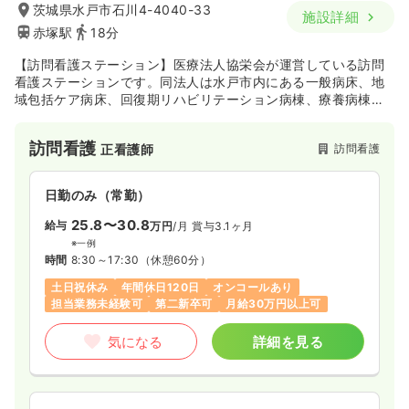
茨城県水戸市石川4-4040-33
施設詳細
赤塚駅
18分
【訪問看護ステーション】医療法人協栄会が運営している訪問
看護ステーションです。同法人は水戸市内にある一般病床、地
域包括ケア病床、回復期リハビリテーション病棟、療養病棟を
構成としている大久保病院も運営しており、同病院を中心とし
て、介護老人保健施設や訪問看護ステーション、グループホー
訪問看護
訪問看護
正看護師
ム・デイサービスセンター、居宅介護支援事業所等も複数有し
ているため、介護と医療の連携を図りながらも、医療ネットワ
ークとして地域に貢献されている法人です。同訪問看護ステー
日勤のみ（常勤）
ションは、その母体である大久保病院や関連施設はもちろんの
こと、市内外の病院やケアマネジャーとも連携を密にしながら
25.8〜30.8
給与
万円
/月
賞与3.1ヶ月
地域に在宅看護に力を入れています。
※一例
時間
8:30～17:30
（休憩60分）
土日祝休み
年間休日120日
オンコールあり
担当業務未経験可
第二新卒可
月給30万円以上可
気になる
詳細を見る