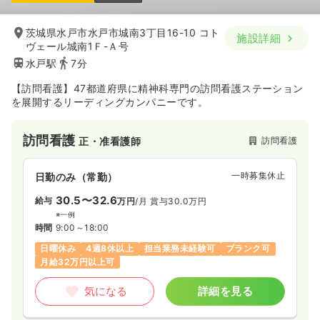
茨城県水戸市水戸市城南3丁目16-10 コト
施設詳細
ヴェール城南1Ｆ-Ａ号
水戸駅
7分
【訪問看護】47都道府県に精神科専門の訪問看護ステーション
を展開するリーディングカンパニーです。
訪問看護
訪問看護
正・准看護師
一時募集休止
日勤のみ（常勤）
30.5〜32.6
給与
万円
/月
賞与30.0万円
※一例
時間
9:00～18:00
日曜休み
4週8休以上
担当業務未経験可
ブランク可
月給32万円以上可
気になる
詳細を見る