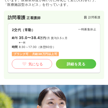
「医療施設型ホスピス」を行っています。
訪問看護
訪問看護
正看護師
一時募集休止
2交代（常勤）
35.0〜38.4
給与
万円
/月
賞与3.5ヶ月
※一例
時間
8:30～17:30
（休憩60分）
ブランク可
月給38万円以上可
気になる
詳細を見る