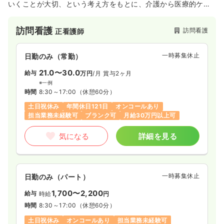
いくことが大切、という考え方をもとに、介護から医療的ケア
までサポートをしております。
訪問看護
訪問看護
正看護師
一時募集休止
日勤のみ（常勤）
21.0〜30.0
給与
万円
/月
賞与2ヶ月
※一例
時間
8:30～17:00
（休憩60分）
土日祝休み
年間休日121日
オンコールあり
担当業務未経験可
ブランク可
月給30万円以上可
気になる
詳細を見る
一時募集休止
日勤のみ（パート）
1,700〜2,200
給与
時給
円
時間
8:30～17:00
（休憩60分）
土日祝休み
オンコールあり
担当業務未経験可