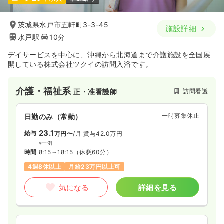
1,900〜2,200
給与
時給
円
時間
8:30～17:30
（休憩60分）
茨城県水戸市五軒町3-3-45
施設詳細
土日休み
オンコールあり
時給2,200円以上可
水戸駅
10分
気になる
詳細を見る
デイサービスを中心に、沖縄から北海道まで介護施設を全国展
開している株式会社ツクイの訪問入浴です。
介護・福祉系
訪問看護
正・准看護師
一時募集休止
日勤のみ（常勤）
23.1
給与
万円〜
/月
賞与42.0万円
※一例
時間
8:15～18:15
（休憩60分）
4週8休以上
月給23万円以上可
気になる
詳細を見る