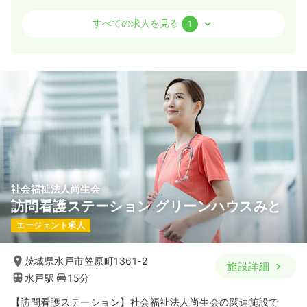
訪問看護
訪問看護
認定看護師
すべての求人を見る
1
一時募集休止
日勤のみ（常勤）
30.5〜38.0
給与
万円
/月
賞与30.0万円
※一例
時間
9:00～18:00
日曜休み
4週8休以上
ブランク可
月給40万円以上可
気になる
詳細を見る
社会福祉法人尚生会
訪問看護ステーション グリーンハウスみと
エージェント求人
茨城県水戸市笠原町1361-2
施設詳細
水戸駅
15分
【訪問看護ステーション】社会福祉法人尚生会の関連施設で