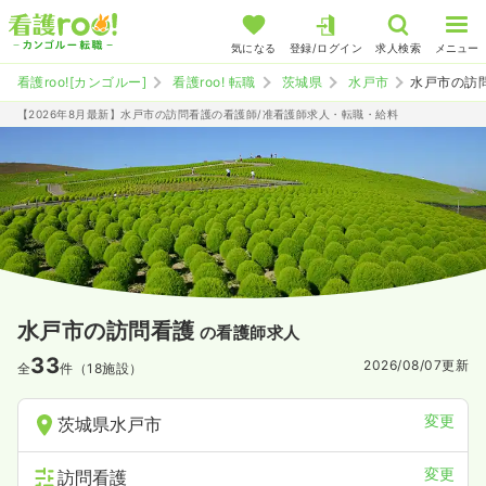
気になる
登録/ログイン
求人検索
メニュー
看護roo![カンゴルー]
看護roo! 転職
茨城県
水戸市
水戸市の訪
【2026年8月最新】水戸市の訪問看護の看護師/准看護師求人・転職・給料
水戸市の訪問看護
の看護師求人
33
2026/08/07
更新
全
件（18施設）
変更
茨城県水戸市
変更
訪問看護