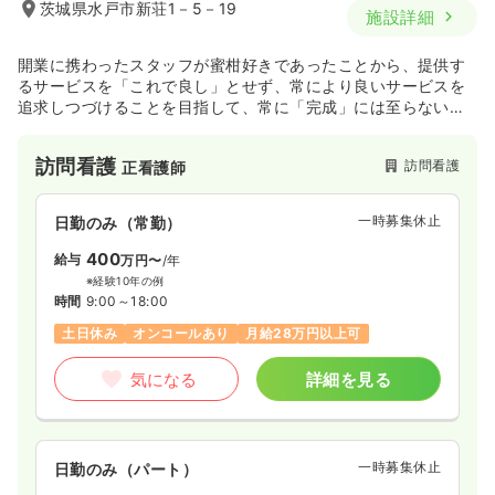
茨城県水戸市新荘1－5－19
施設詳細
開業に携わったスタッフが蜜柑好きであったことから、提供す
るサービスを「これで良し」とせず、常により良いサービスを
追求しつづけることを目指して、常に「完成」には至らない
（未完）「みかん」と名付けられました。
訪問看護
訪問看護
正看護師
一時募集休止
日勤のみ（常勤）
400
給与
万円〜
/年
※経験10年の例
時間
9:00～18:00
土日休み
オンコールあり
月給28万円以上可
気になる
詳細を見る
一時募集休止
日勤のみ（パート）