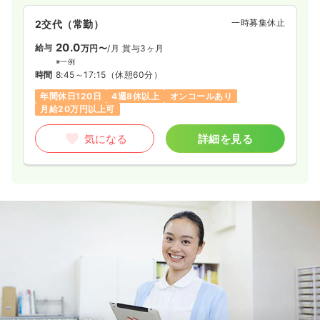
一時募集休止
2交代（常勤）
20.0
給与
万円〜
/月
賞与3ヶ月
※一例
時間
8:45～17:15
（休憩60分）
年間休日120日
4週8休以上
オンコールあり
月給20万円以上可
気になる
詳細を見る