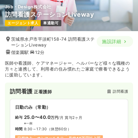
Job・Design株式会社
訪問看護ステーションLiveway
エージェント求人
車通勤可
茨城県水戸市平須町158-74 訪問看護ステ
施設詳細
ーションLiveway
偕楽園駅
12分
医師や看護師、ケアマネージャー、ヘルパーなど様々な職種の
方々と連携して、利用者の住み慣れたご家庭で療養できるよう
に援助しています。
訪問看護
訪問看護
正看護師
日勤のみ（常勤）
25.0〜40.0
給与
万円
/月
賞与2ヶ月
※一例
時間
8:30～17:30
（休憩60分）