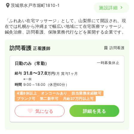
茨城県水戸市堀町1810-1
施設詳細
「ふれあい在宅マッサージ」として、山梨県にて開設され、現
在では札幌から沖縄まで幅広い地域にて在宅医療マッサージ、
鍼灸治療、訪問看護、保険業務代行などを展開する企業です。
訪問看護
訪問看護
正看護師
一時募集休止
日勤のみ（常勤）
31.8〜37.8
給与
万円
/月
賞与1ヶ月
※一例
時間
9:00～18:00
（休憩60分）
4週8休以上
オンコールあり
担当業務未経験可
ブランク可
第二新卒可
月給37万円以上可
気になる
詳細を見る