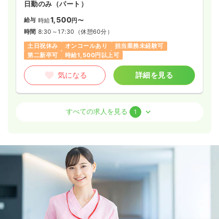
日勤のみ（パート）
1,500
給与
時給
円〜
時間
8:30～17:30
（休憩60分）
土日祝休み
オンコールあり
担当業務未経験可
第二新卒可
時給1,500円以上可
気になる
詳細を見る
その他
訪問看護
正看護師
すべての求人を見る
1
一時募集休止
日勤のみ（常勤）
27.5
給与
万円
/月
賞与3.1ヶ月
※経験17年の例
時間
8:30～17:30
（休憩60分）
土日祝休み
年間休日120日
オンコールあり
担当業務未経験可
月給27万円以上可
気になる
詳細を見る