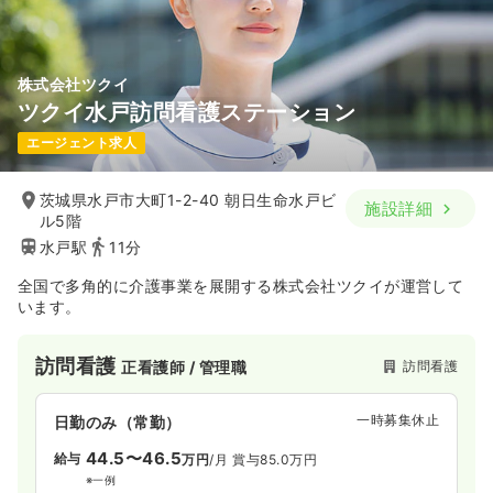
株式会社ツクイ
ツクイ水戸訪問看護ステーション
エージェント求人
茨城県水戸市大町1-2-40 朝日生命水戸ビ
施設詳細
ル5階
水戸駅
11分
全国で多角的に介護事業を展開する株式会社ツクイが運営して
います。
訪問看護
訪問看護
正看護師 / 管理職
一時募集休止
日勤のみ（常勤）
44.5〜46.5
給与
万円
/月
賞与85.0万円
※一例