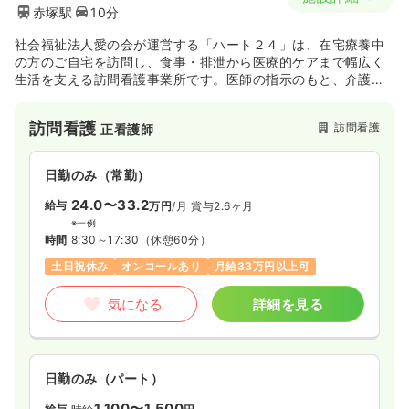
赤塚駅
10分
社会福祉法人愛の会が運営する「ハート２４」は、在宅療養中
の方のご自宅を訪問し、食事・排泄から医療的ケアまで幅広く
生活を支える訪問看護事業所です。医師の指示のもと、介護・
医療保険の双方に対応しながら、ご利用者が住み慣れた我が家
で安定した生活を送れるようサポートしています。
訪問看護
訪問看護
正看護師
日勤のみ（常勤）
24.0〜33.2
給与
万円
/月
賞与2.6ヶ月
※一例
時間
8:30～17:30
（休憩60分）
土日祝休み
オンコールあり
月給33万円以上可
気になる
詳細を見る
日勤のみ（パート）
1,100〜1,500
給与