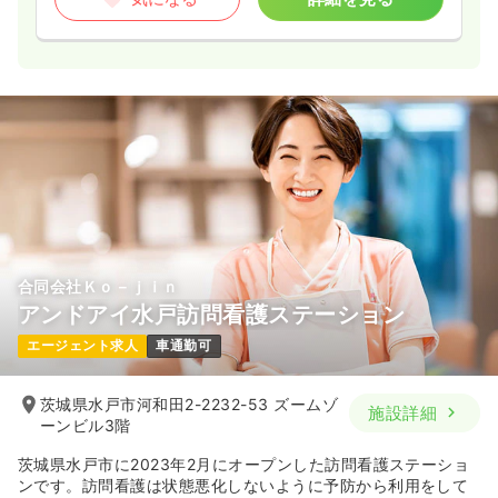
合同会社Ｋｏ－ｊｉｎ
アンドアイ水戸訪問看護ステーション
エージェント求人
車通勤可
茨城県水戸市河和田2-2232-53 ズームゾ
施設詳細
ーンビル3階
茨城県水戸市に2023年2月にオープンした訪問看護ステーショ
ンです。訪問看護は状態悪化しないように予防から利用をして