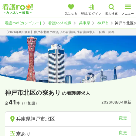
気になる
登録/ログイン
求人検索
メニュー
看護roo![カンゴルー]
看護roo! 転職
兵庫県
神戸市
神戸市北区
【2026年8月最新】神戸市北区の寮ありの看護師/准看護師求人・転職・給料
神戸市北区の寮あり
の看護師求人
41
2026/08/04
更新
全
件（11施設）
変更
兵庫県神戸市北区
変更
寮あり