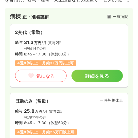
連法人にて各種介護サービスも提供している地域密着型の一般
一時募集休止
日勤のみ（パート）
病院です。
病棟
一般病院
正・准看護師
1,500
給与
時給
円
時間
8:45～17:30
2交代（常勤）
ブランク可
第二新卒可
時給1,500円以上可
31.3
給与
万円
/月
賞与2回
気になる
詳細を見る
※経験14年の例
時間
8:45～17:30
（休憩60分）
4週8休以上
月給31万円以上可
一時募集休止
夜勤のみ（パート）
気になる
詳細を見る
給与
お問い合わせください
時間
16:00～9:30
ブランク可
第二新卒可
一時募集休止
日勤のみ（常勤）
25.8
気になる
詳細を見る
給与
万円
/月
賞与2回
※経験15年の例
時間
8:45～17:30
（休憩60分）
訪問看護
4週8休以上
月給25万円以上可
一般病院
正看護師