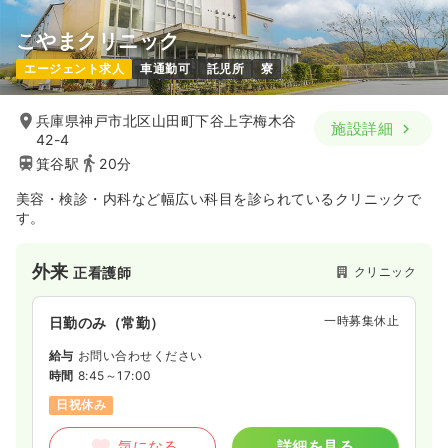
こやまクリニック
エージェント求人
車通勤可
託児所
寮
兵庫県神戸市北区山田町下谷上字梅木谷
施設詳細
42-4
箕谷駅
20分
美容・検診・内科など幅広い科目を診られているクリニックで
す。
外来
クリニック
正看護師
一時募集休止
日勤のみ（常勤）
給与
お問い合わせください
時間
8:45～17:00
日祝休み
気になる
詳細を見る