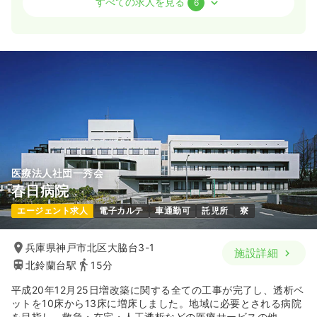
すべての求人を見る
6
一時募集休止
日勤のみ（常勤）
24.0
給与
万円〜
/月
賞与2回
※一例
時間
8:45～17:30
ブランク可
第二新卒可
月給24万円以上可
気になる
詳細を見る
医療法人社団一秀会
春日病院
一時募集休止
2交代（常勤）
エージェント求人
電子カルテ
車通勤可
託児所
寮
給与
お問い合わせください
時間
8:45～17:30
兵庫県神戸市北区大脇台3-1
ブランク可
第二新卒可
施設詳細
北鈴蘭台駅
15分
気になる
詳細を見る
平成20年12月25日増改築に関する全ての工事が完了し、透析ベ
ットを10床から13床に増床しました。地域に必要とされる病院
を目指し、救急・在宅・人工透析などの医療サービスの他、関