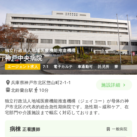
給与
お問い合わせください
時間
8:00～16:45
第二新卒可
気になる
詳細を見る
独立行政法人地域医療機能推進機構
一時募集休止
3交代（常勤）
神戸中央病院
41.0
給与
万円
/月
賞与2回
エージェント求人
7:1
電子カルテ
車通勤可
託児所
寮
※経験17年の例
時間
8:00～16:45
兵庫県神戸市北区惣山町2-1-1
第二新卒可
月給40万円以上可
施設詳細
北鈴蘭台駅
10分
気になる
詳細を見る
独立行政法人地域医療機能推進機構（ジェイコー）が母体の神
戸市北区の代表的総合急性期病院です。急性期～緩和ケア、在
宅部門や介護施設まで幅広く対応しております。
病棟
一般病院
正看護師