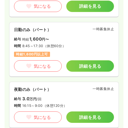
気になる
詳細を見る
一時募集休止
日勤のみ（常勤）
22.5
給与
万円
/月
賞与2回
※経験10年の例
一時募集休止
日勤のみ（パート）
時間
8:45～17:30
土日休み
年間休日122日
オンコールあり
ブランク可
1,600
給与
時給
円〜
第二新卒可
月給22万円以上可
時間
8:45～17:30
（休憩60分）
時給1,600円以上可
気になる
詳細を見る
気になる
詳細を見る
一時募集休止
日勤のみ（パート）
28.8
給与
万円〜
/月
一時募集休止
夜勤のみ（パート）
時間
8:45～17:30
3.0
給与
万円
/回
土日休み
オンコールあり
ブランク可
第二新卒可
時間
16:15～9:00
（休憩120分）
月給28万円以上可
気になる
詳細を見る
気になる
詳細を見る