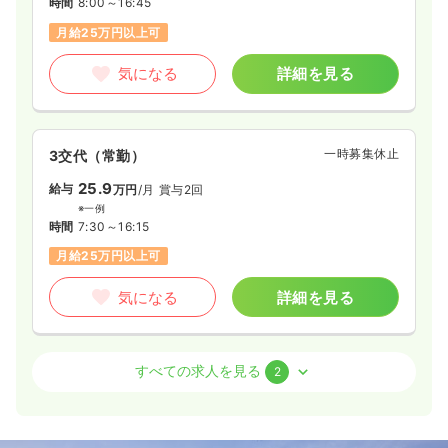
時間
8:00～16:45
月給25万円以上可
気になる
詳細を見る
一時募集休止
3交代（常勤）
25.9
給与
万円
/月
賞与2回
※一例
時間
7:30～16:15
月給25万円以上可
気になる
詳細を見る
病棟
一般病院
正看護師
すべての求人を見る
2
一時募集休止
2交代（常勤）