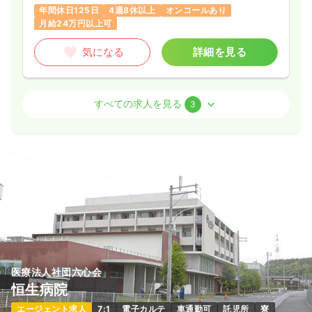
年間休日125日
4週8休以上
オンコールあり
月給24万円以上可
気になる
詳細を見る
病棟
一般病院
正看護師
すべての求人を見る
3
一時募集休止
2交代（常勤）
29.6
給与
万円〜
/月
賞与3.1ヶ月
※経験7年の例
時間
8:45～17:00
年間休日122日
4週8休以上
ブランク可
月給30万円以上可
気になる
詳細を見る
医療法人社団六心会
恒生病院
外来
一般病院
正看護師
エージェント求人
7:1
電子カルテ
車通勤可
託児所
寮