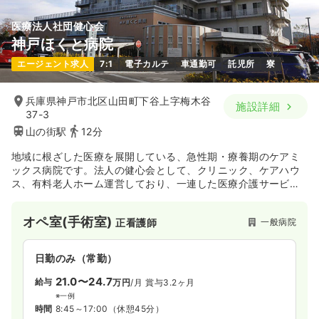
医療法人社団健心会
神戸ほくと病院
エージェント求人
7:1
電子カルテ
車通勤可
託児所
寮
兵庫県神戸市北区山田町下谷上字梅木谷
施設詳細
37-3
山の街駅
12分
地域に根ざした医療を展開している、急性期・療養期のケアミ
ックス病院です。法人の健心会として、クリニック、ケアハウ
ス、有料老人ホーム運営しており、一連した医療介護サービス
を提供しております。
オペ室(手術室)
一般病院
正看護師
日勤のみ（常勤）
21.0〜24.7
給与
万円
/月
賞与3.2ヶ月
※一例
時間
8:45～17:00
（休憩45分）