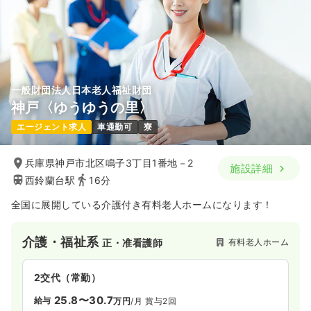
一般財団法人日本老人福祉財団
神戸〈ゆうゆうの里〉
エージェント求人
車通勤可
寮
兵庫県神戸市北区鳴子3丁目1番地－2
施設詳細
西鈴蘭台駅
16分
全国に展開している介護付き有料老人ホームになります！
介護・福祉系
有料老人ホーム
正・准看護師
2交代（常勤）
25.8〜30.7
給与
万円
/月
賞与2回