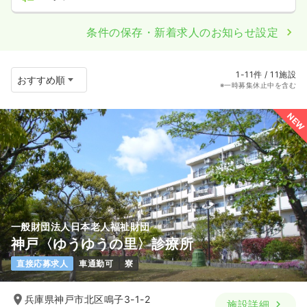
条件の保存・新着求人のお知らせ設定
1-11件 / 11施設
※一時募集休止中を含む
NEW
一般財団法人日本老人福祉財団
神戸〈ゆうゆうの里〉診療所
直接応募求人
車通勤可
寮
兵庫県神戸市北区鳴子3-1-2
施設詳細