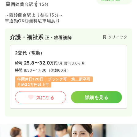
西鈴蘭台駅
15分
～西鈴蘭台駅より徒歩15分～
車通勤OK◎無料駐車場あり
介護・福祉系
クリニック
正・准看護師
2交代（常勤）
25.8〜32.0
給与
万円
/月
賞与3.6ヶ月
時間
8:30～17:30
（休憩60分）
年間休日120日
ブランク可
第二新卒可
月給32万円以上可
気になる
詳細を見る