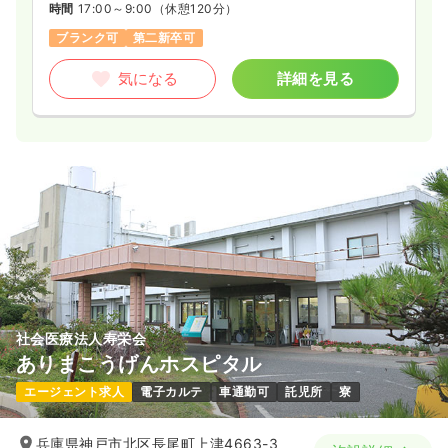
時間
17:00～9:00
（休憩120分）
ブランク可
第二新卒可
気になる
詳細を見る
社会医療法人寿栄会
ありまこうげんホスピタル
エージェント求人
電子カルテ
車通勤可
託児所
寮
兵庫県神戸市北区長尾町上津4663-3