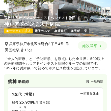
宗教法人セブンスデー・アドベンチスト教団
神戸アドベンチスト病院
エージェント求人
電子カルテ
車通勤可
託児所
寮
兵庫県神戸市北区有野台8丁目4番1号
施設詳細
五社駅
15分
「全人的医療」と「予防医学」を原点にした全世界に500以上
の医療機関をもつアドベンチスト病院グループの病院です。
1992年に兵庫県下で初めてホスピス病棟を開設しています。年
間分娩件数は400件～450件です。
病棟
一般病院
助産師
一時募集休止
2交代（常勤）
25.9
給与
万円
/月
賞与2回
※一例