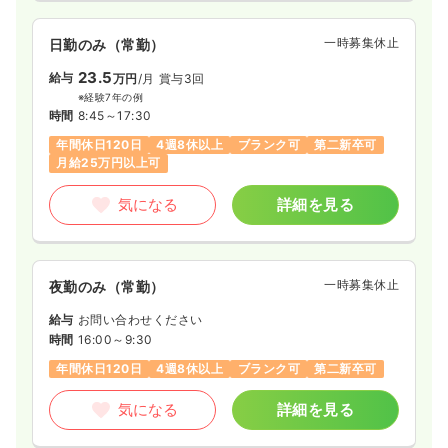
一時募集休止
日勤のみ（常勤）
23.5
給与
万円
/月
賞与3回
※経験7年の例
時間
8:45～17:30
年間休日120日
4週8休以上
ブランク可
第二新卒可
月給25万円以上可
気になる
詳細を見る
一時募集休止
夜勤のみ（常勤）
給与
お問い合わせください
時間
16:00～9:30
年間休日120日
4週8休以上
ブランク可
第二新卒可
気になる
詳細を見る