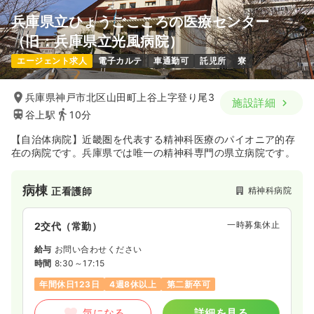
兵庫県立ひょうごこころの医療センター
（旧：兵庫県立光風病院）
介護・福祉系
一般病院
正看護師
エージェント求人
電子カルテ
車通勤可
託児所
寮
一時募集休止
2交代（常勤）
兵庫県神戸市北区山田町上谷上字登り尾3
施設詳細
29.9
給与
万円
/月
賞与4.3ヶ月
谷上駅
10分
※経験10年の例
時間
8:30～17:00
（休憩45分）
【自治体病院】近畿圏を代表する精神科医療のパイオニア的存
年間休日123日
4週8休以上
月給29万円以上可
在の病院です。兵庫県では唯一の精神科専門の県立病院です。
気になる
詳細を見る
病棟
精神科病院
正看護師
一時募集休止
2交代（常勤）
救急外来
一般病院
正看護師
給与
お問い合わせください
一時募集休止
3交代（常勤）
時間
8:30～17:15
年間休日123日
4週8休以上
第二新卒可
25.5〜30.0
給与
万円
/月
賞与2回
※一例
気になる
詳細を見る
時間
8:45～17:15