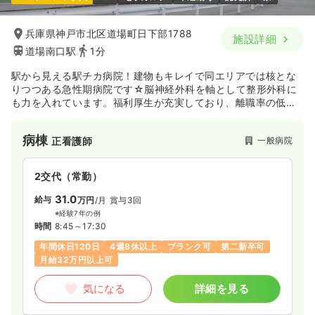
一時募集休止
2交代（常勤）
兵庫県神戸市北区道場町日下部1788
施設詳細
30.2
給与
万円
/月
賞与79.5万円
道場南口駅
1分
※経験7年の例
時間
8:45～17:00
駅から見える駅チカ病院！建物もキレイで同エリアでは核とな
担当業務未経験可
月給31万円以上可
りつつある急性期病院です☆脳神経外科を軸として整形外科に
も力を入れています。福利厚生が充実しており、離職率の低い
病院です。
気になる
詳細を見る
病棟
一般病院
正看護師
一時募集休止
日勤のみ（パート）
2交代（常勤）
1,700
給与
時給
円〜
31.0
給与
万円
/月
賞与3回
時間
8:45～17:00
※経験7年の例
時間
8:45～17:30
担当業務未経験可
時給1,700円以上可
年間休日120日
4週8休以上
ブランク可
第二新卒可
月給32万円以上可
気になる
詳細を見る
気になる
詳細を見る