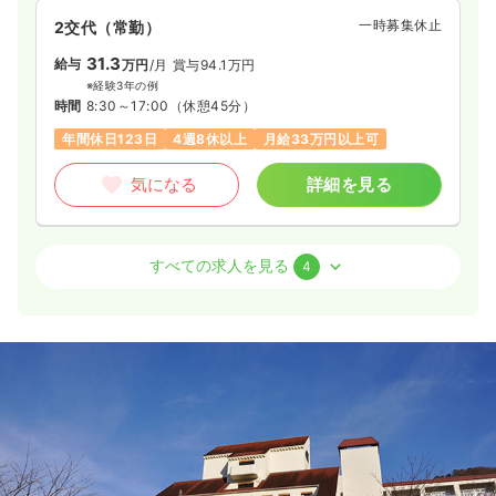
一時募集休止
2交代（常勤）
31.3
給与
万円
/月
賞与94.1万円
※経験3年の例
時間
8:30～17:00
（休憩45分）
年間休日123日
4週8休以上
月給33万円以上可
気になる
詳細を見る
ICU系
一般病院
正看護師
すべての求人を見る
4
一時募集休止
2交代（常勤）
29.5
給与
万円〜
/月
賞与99.5万円〜
※経験5年の例
時間
8:30～17:00
（休憩45分）
年間休日123日
4週8休以上
第二新卒可
月給30万円以上可
気になる
詳細を見る