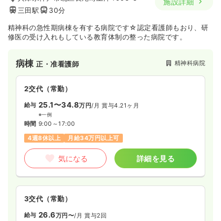
施設詳細
三田駅
30分
精神科の急性期病棟を有する病院です☆認定看護師もおり、研
修医の受け入れもしている教育体制の整った病院です。
病棟
精神科病院
正・准看護師
2交代（常勤）
25.1〜34.8
給与
万円
/月
賞与4.21ヶ月
※一例
時間
9:00～17:00
4週8休以上
月給34万円以上可
気になる
詳細を見る
3交代（常勤）
26.6
給与
万円〜
/月
賞与2回