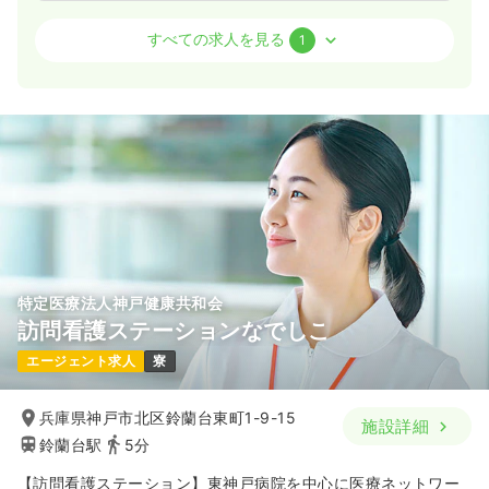
透析
一般病院
正・准看護師
すべての求人を見る
1
日勤のみ（常勤）
21.5〜39.6
給与
万円
/月
賞与3.8ヶ月
※一例
時間
8:45～17:30
（休憩60分）
日曜休み
4週8休以上
月給39万円以上可
気になる
詳細を見る
特定医療法人神戸健康共和会
訪問看護ステーションなでしこ
エージェント求人
寮
兵庫県神戸市北区鈴蘭台東町1-9-15
施設詳細
鈴蘭台駅
5分
【訪問看護ステーション】東神戸病院を中心に医療ネットワー