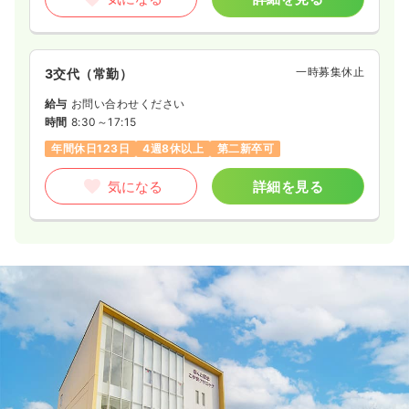
年間休日123日
月給30万円以上可
気になる
詳細を見る
一時募集休止
3交代（常勤）
給与
お問い合わせください
時間
8:30～17:15
オペ室(手術室)
一般病院
正看護師
年間休日123日
4週8休以上
第二新卒可
一時募集休止
3交代（常勤）
気になる
詳細を見る
25.5〜30.0
給与
万円
/月
賞与2回
※一例
時間
8:45～17:15
年間休日123日
月給30万円以上可
気になる
詳細を見る