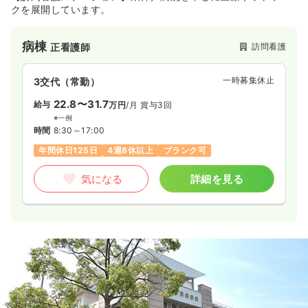
クを展開しています。
病棟
訪問看護
正看護師
一時募集休止
3交代（常勤）
22.8〜31.7
給与
万円
/月
賞与3回
※一例
時間
8:30～17:00
年間休日125日
4週8休以上
ブランク可
気になる
詳細を見る