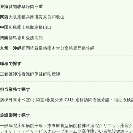
東海
愛知
岐阜
静岡
三重
関西
大阪
京都
兵庫
滋賀
奈良
和歌山
中国
広島
岡山
鳥取
島根
山口
四国
徳島
香川
愛媛
高知
九州・沖縄
福岡
佐賀
長崎
熊本
大分
宮崎
鹿児島
沖縄
職種で探す
正看護師
准看護師
保健師
助産師
担当業務で探す
病棟
外来
オペ室(手術室)
救急外来
ICU系
透析
訪問看護
介護・福祉系
検
施設形態で探す
一般病院
大学病院
一般＋療養
療養型病院
精神科病院
クリニック
美容
デイケア・デイサービス
グループホーム
サ高住
障がい者施設
健診セ