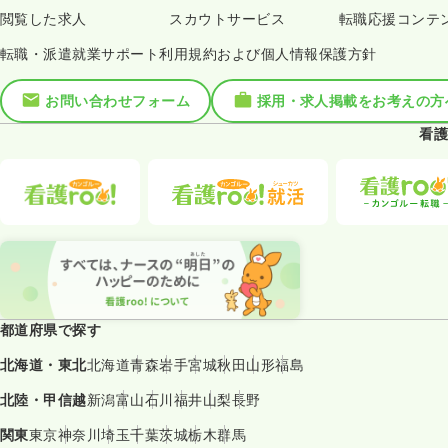
閲覧した求人
スカウトサービス
転職応援コンテ
転職・派遣就業サポート利用規約および個人情報保護方針
お問い合わせフォーム
採用・求人掲載をお考えの方
看護
都道府県で探す
北海道・東北
北海道
青森
岩手
宮城
秋田
山形
福島
北陸・甲信越
新潟
富山
石川
福井
山梨
長野
関東
東京
神奈川
埼玉
千葉
茨城
栃木
群馬