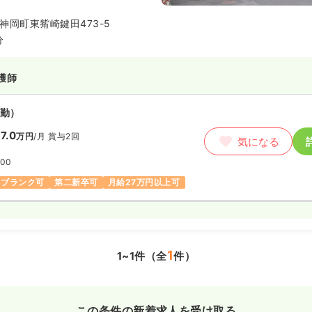
で対応し、シームレスな医療・介
の患者様・ご利用者様のために、
神岡町東觜崎鍵田473-5
展開されておられます。
分
護師
勤）
7.0
万円
/月
賞与2回
気になる
:00
ブランク可
第二新卒可
月給27万円以上可
1
1~1件（全
件）
この条件の新着求人を受け取る