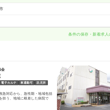
市
条件の保存・新着求人
德会
院
電子カルテ
車通勤可
託児所
救急対応から、急性期・地域包括
を担う、地域に根差した病院で
はとくなが病院、介護・在宅ケア