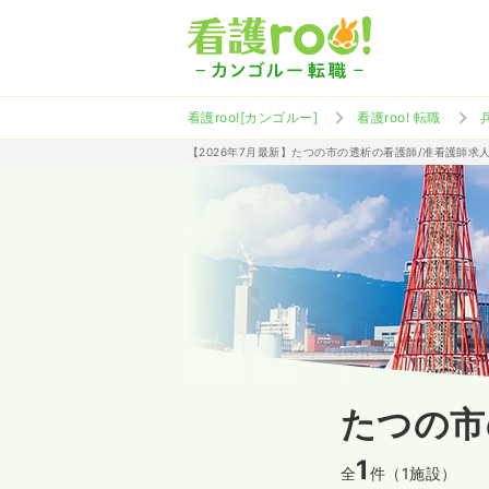
看護roo![カンゴルー]
看護roo! 転職
【2026年7月最新】たつの市の透析の看護師/准看護師求
たつの市
1
全
件（1施設）