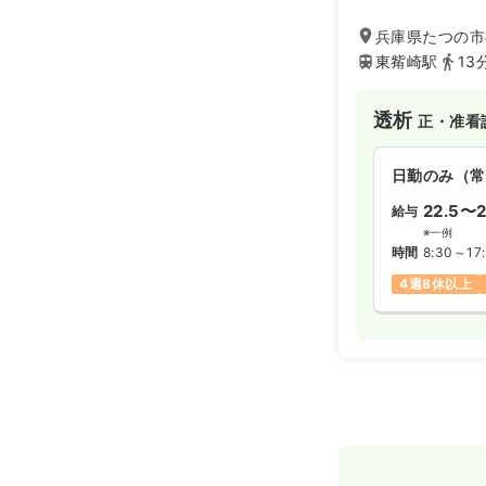
は桑の実園福祉会
護を提供し、地域
兵庫県たつの市
幅広くサービスを
東觜崎駅
13
透析
正・准看
日勤のみ（常
22.5〜2
給与
※一例
時間
8:30～17
4週8休以上