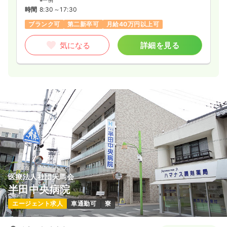
※一例
時間
8:30～17:30
ブランク可
第二新卒可
月給40万円以上可
気になる
詳細を見る
医療法人社団天馬会
半田中央病院
エージェント求人
車通勤可
寮