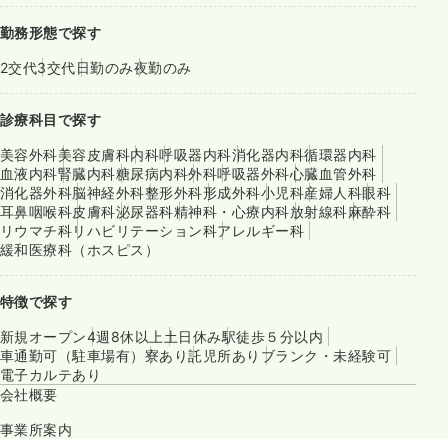
勤務形態で探す
2交代
3交代
日勤のみ
夜勤のみ
診療科目で探す
美容外科
美容皮膚科
内科
呼吸器内科
消化器内科
循環器内科
血液内科
腎臓内科
糖尿病内科
外科
呼吸器外科
心臓血管外科
消化器外科
脳神経外科
整形外科
形成外科
小児科
産婦人科
眼科
耳鼻咽喉科
皮膚科
泌尿器科
精神科・心療内科
放射線科
麻酔科
リウマチ科
リハビリテーション科
アレルギー科
緩和医療科（ホスピス）
特徴で探す
新規オープン
4週8休以上
土日休み
駅徒歩５分以内
車通勤可（駐車場有）
寮あり
託児所あり
ブランク・未経験可
電子カルテあり
会社概要
事業所案内