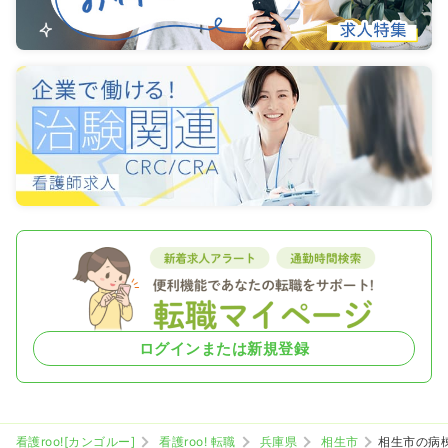
ログインまたは新規登録
看護roo![カンゴルー]
看護roo! 転職
兵庫県
相生市
相生市の病