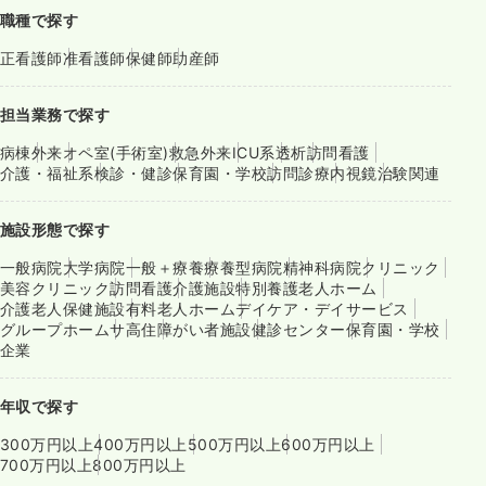
職種で探す
正看護師
准看護師
保健師
助産師
担当業務で探す
病棟
外来
オペ室(手術室)
救急外来
ICU系
透析
訪問看護
介護・福祉系
検診・健診
保育園・学校
訪問診療
内視鏡
治験関連
施設形態で探す
一般病院
大学病院
一般＋療養
療養型病院
精神科病院
クリニック
美容クリニック
訪問看護
介護施設
特別養護老人ホーム
介護老人保健施設
有料老人ホーム
デイケア・デイサービス
グループホーム
サ高住
障がい者施設
健診センター
保育園・学校
企業
年収で探す
300万円以上
400万円以上
500万円以上
600万円以上
700万円以上
800万円以上