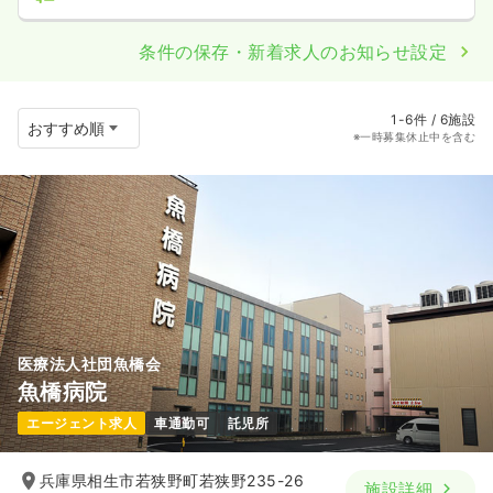
条件の保存・新着求人のお知らせ設定
1-6件 / 6施設
※一時募集休止中を含む
医療法人社団魚橋会
魚橋病院
エージェント求人
車通勤可
託児所
兵庫県相生市若狭野町若狭野235-26
施設詳細