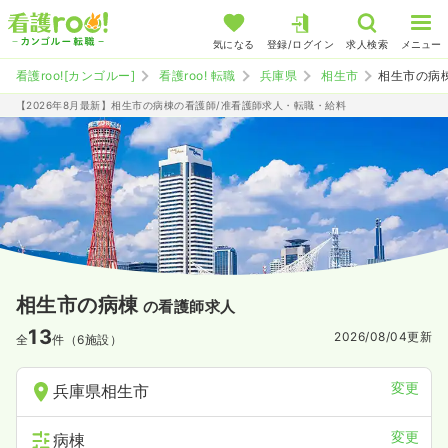
気になる
登録/ログイン
求人検索
メニュー
看護roo![カンゴルー]
看護roo! 転職
兵庫県
相生市
相生市の病
【2026年8月最新】相生市の病棟の看護師/准看護師求人・転職・給料
相生市の病棟
の看護師求人
13
2026/08/04
更新
全
件（6施設）
変更
兵庫県相生市
変更
病棟