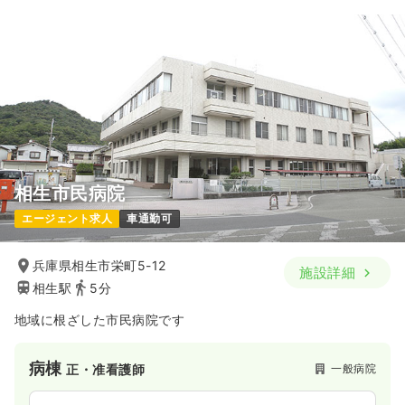
相生市民病院
エージェント求人
車通勤可
兵庫県相生市栄町5-12
施設詳細
相生駅
5分
地域に根ざした市民病院です
病棟
一般病院
正・准看護師