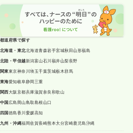
都道府県で探す
北海道・東北
北海道
青森
岩手
宮城
秋田
山形
福島
北陸・甲信越
新潟
富山
石川
福井
山梨
長野
関東
東京
神奈川
埼玉
千葉
茨城
栃木
群馬
東海
愛知
岐阜
静岡
三重
関西
大阪
京都
兵庫
滋賀
奈良
和歌山
中国
広島
岡山
鳥取
島根
山口
四国
徳島
香川
愛媛
高知
九州・沖縄
福岡
佐賀
長崎
熊本
大分
宮崎
鹿児島
沖縄