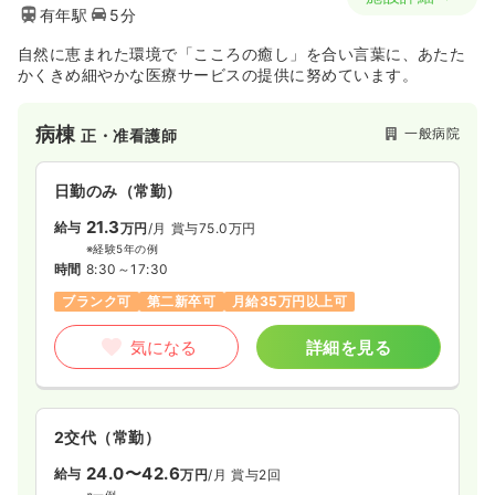
有年駅
5分
自然に恵まれた環境で「こころの癒し」を合い言葉に、あたた
かくきめ細やかな医療サービスの提供に努めています。
病棟
一般病院
正・准看護師
日勤のみ（常勤）
21.3
給与
万円
/月
賞与75.0万円
※経験5年の例
時間
8:30～17:30
ブランク可
第二新卒可
月給35万円以上可
気になる
詳細を見る
2交代（常勤）
24.0〜42.6
給与
万円
/月
賞与2回