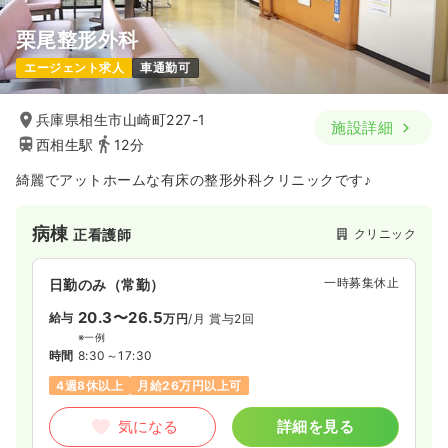
栗尾整形外科
エージェント求人
車通勤可
兵庫県相生市山崎町227-1
施設詳細
西相生駅
12分
綺麗でアットホームな有床の整形外科クリニックです♪
病棟
クリニック
正看護師
一時募集休止
日勤のみ（常勤）
20.3〜26.5
給与
万円
/月
賞与2回
※一例
時間
8:30～17:30
4週8休以上
月給26万円以上可
気になる
詳細を見る