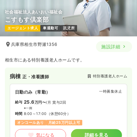
社会福祉法人あいおい福祉会
こすもす倶楽部
エージェント求人
車通勤可
託児所
兵庫県相生市野瀬1356
施設詳細
相生市にある特別養護老人ホームです。
病棟
特別養護老人ホーム
正・准看護師
一時募集休止
日勤のみ（常勤）
25.6
給与
万円〜
/月
賞与2回
※一例
時間
8:00～17:00
（休憩60分）
オンコールあり
月給25万円以上可
気になる
詳細を見る