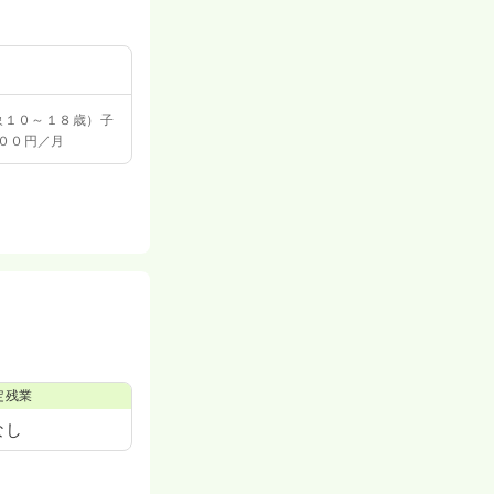
象１０～１８歳）子
００円／月
定残業
なし