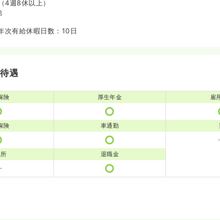
（4週8休以上）
他
年次有給休暇日数：10日
・待遇
保険
厚生年金
雇
保険
車通勤
児所
退職金