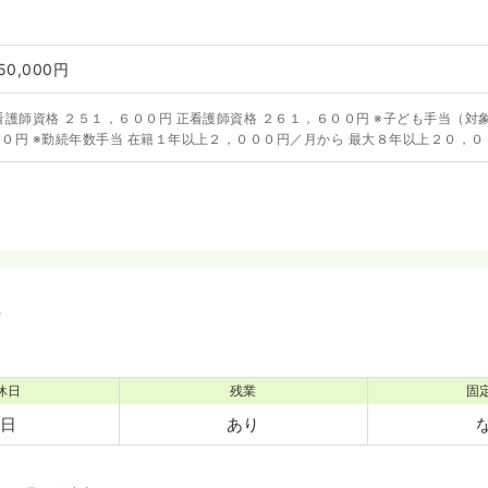
50,000円
看護師資格 ２５１，６００円 正看護師資格 ２６１，６００円 ※子ども手当（対
０円 ※勤続年数手当 在籍１年以上２，０００円／月から 最大８年以上２０，０
境
休日
残業
固
5日
あり