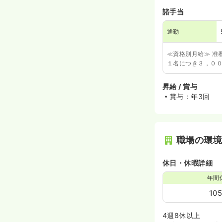
諸手当
通勤
≪資格別月給≫ 准
１名につき３，００
昇給 / 賞与
賞与：年3回
職場の環
休日・休暇詳細
年間
10
4週8休以上