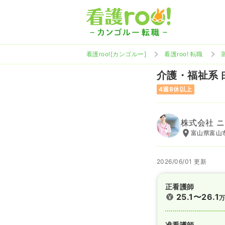
看護roo![カンゴルー]
看護roo! 転職
介護・福祉系
4週8休以上
株式会社 
富山県富山
2026/06/01 更新
正看護師
25.1〜26.1
准看護師