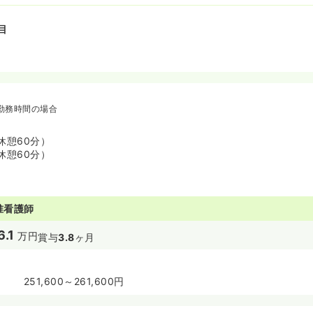
目
勤務時間の場合
 （休憩60分）
 （休憩60分）
准看護師
6.1
万円
賞与
3.8
ヶ月
251,600～261,600円